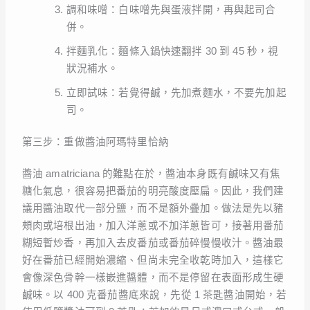
調和味噌：白味噌先與蛋液拌開，再與起司合
併。
拌麵乳化：麵條入鍋快速翻拌 30 到 45 秒，視
狀況補水。
立即試味：若覺得鹹，先加煮麵水，不要先加起
司。
第三步：重做醬油阿瑪特里恰納
醬油 amatriciana 的難點在於，醬油本身既有鹹味又有焦
糖化氣息，很容易把番茄的明亮酸度壓扁。因此，我們建
議用醬油取代一部分鹽，而不是額外疊加。做法是先以豬
頰肉或培根出油，加入洋蔥或不加洋蔥皆可，接著用番茄
糊短暫炒香，再加入去皮番茄或番茄碎慢慢收汁。醬油最
好在番茄已經開始濃縮、但尚未完全收乾時加入，這樣它
會像深色骨幹一樣嵌進醬體，而不是停留在表面形成生硬
鹹味。以 400 克番茄醬底來說，先從 1 茶匙醬油開始，若