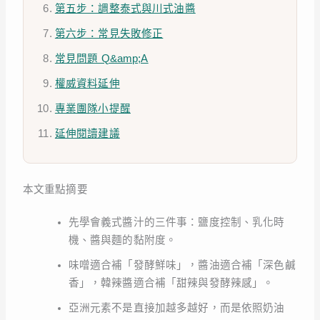
第五步：調整泰式與川式油醬
第六步：常見失敗修正
常見問題 Q&amp;A
權威資料延伸
專業團隊小提醒
延伸閱讀建議
本文重點摘要
先學會義式醬汁的三件事：鹽度控制、乳化時
機、醬與麵的黏附度。
味噌適合補「發酵鮮味」，醬油適合補「深色鹹
香」，韓辣醬適合補「甜辣與發酵辣感」。
亞洲元素不是直接加越多越好，而是依照奶油