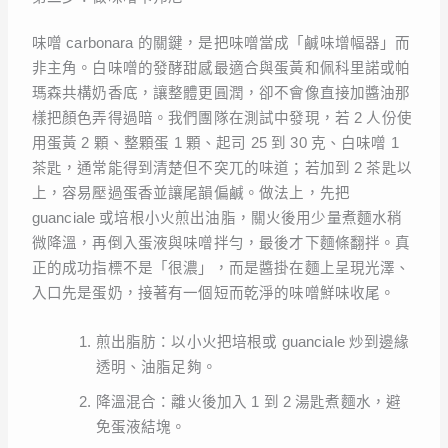
味噌 carbonara 的關鍵，是把味噌當成「鹹味增幅器」而
非主角。白味噌的發酵甜感最適合與蛋黃和佩科里諾或帕
瑪森共構奶香底，讓整體更圓潤，卻不會像直接加醬油那
樣把顏色弄得過暗。我們團隊在測試中發現，若 2 人份使
用蛋黃 2 顆、整顆蛋 1 顆、起司 25 到 30 克、白味噌 1
茶匙，通常能得到清楚但不突兀的味道；若加到 2 茶匙以
上，容易壓過蛋香並讓尾韻偏鹹。做法上，先把
guanciale 或培根小火煎出油脂，關火後用少量煮麵水稍
微降溫，再倒入蛋液與味噌拌勻，最後才下麵條翻拌。真
正的成功指標不是「很濃」，而是醬掛在麵上呈現光澤、
入口先是蛋奶，接著有一個短而乾淨的味噌鮮味收尾。
煎出脂肪：以小火把培根或 guanciale 炒到邊緣
透明、油脂足夠。
降溫混合：離火後加入 1 到 2 湯匙煮麵水，避
免蛋液結塊。