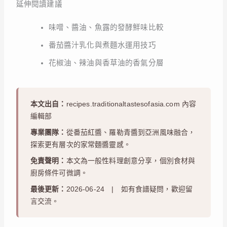
延伸閱讀建議
味噌、醬油、魚露的發酵鮮味比較
番茄醬汁乳化與煮麵水運用技巧
花椒油、辣油與香草油的香氣分層
本文出自：
recipes.traditionaltastesofasia.com 內容
編輯部
專業團隊：
從番茄紅醬、羅勒青醬到亞洲風味融合，
探索更有層次的家常麵醬靈感。
免責聲明：
本文為一般性料理創意分享，個別食材與
廚房條件可微調。
最後更新：
2026-06-24 | 如有食譜疑問，歡迎留
言交流。