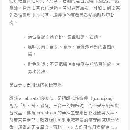
使用低鹽醬油可到 2 茶匙；若加的是日式濃口或台式一般
醬油，通常 1 茶匙已足夠。若想更有層次，可加 1 到 2 茶
匙番茄膏與少許米酒，讓醬油的豆香與番茄的酸甜更緊
密。
適合搭配：通心粉、長型粗麵、管麵。
風味方向：更深、更厚、更像燉煮過的番茄肉
醬。
避免失誤：不要把醬油直接倒在煎鍋最熱處，容
易出苦味。
第四步：做韓辣阿拉比亞塔
韓辣 arrabbiata 的核心，是把韓式辣椒醬（gochujang）
視為「甜、辣、發酵」三合一的增味泥，而不是單純辣椒
替代品。傳統 arrabbiata 的辛辣主要來自乾辣椒與大蒜，
酸度來自番茄；韓辣版則可利用韓辣醬的麥芽甜感與發酵
香，讓番茄更有厚度。實務上，2 人份可先用橄欖油 1.5