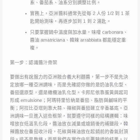
系、番茄系、油系分別調整比例。
實務上，亞洲醬料通常先從每 2 人份 1/2 到 1 茶
匙開始測味，再逐步加到 1 到 2 湯匙。
只要掌握鍋中溫度與加水量，味噌 carbonara、
醬油 amatriciana、韓辣 arrabbiata 都能穩定重
複。
第一步：認識醬汁骨架
要做出有說服力的亞洲融合義大利麵醬，第一步不是先決
定放哪一種亞洲調味，而是先確認你做的是奶油乳化型、
番茄還原型，還是橄欖油乳化型。卡邦尼依靠蛋黃與起司
形成 emulsione；阿瑪特里恰納是番茄、脂肪與鹹味的平
衡；阿拉比亞塔則靠大蒜、辣椒與番茄建立辛香基底。亞
洲調味一旦進入這些框架，就要遵守同樣的結構邏輯：味
噌放在低溫乳化段，醬油放在減量或熗鍋後的補鹽段，韓
辣醬放在番茄收汁段，花椒與辣油放在起鍋前的香氣封頂
段。這不是教條，而是我們在實作中反覆驗證的結果。以