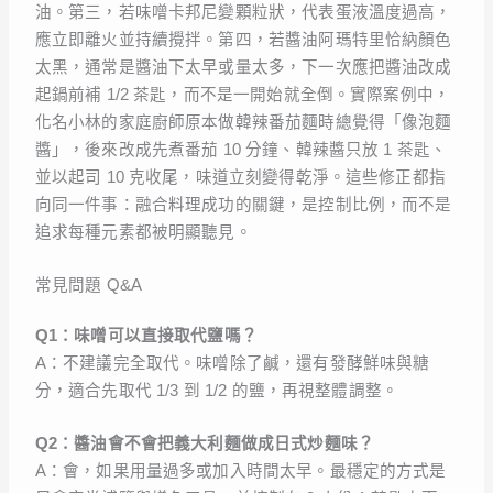
油。第三，若味噌卡邦尼變顆粒狀，代表蛋液溫度過高，
應立即離火並持續攪拌。第四，若醬油阿瑪特里恰納顏色
太黑，通常是醬油下太早或量太多，下一次應把醬油改成
起鍋前補 1/2 茶匙，而不是一開始就全倒。實際案例中，
化名小林的家庭廚師原本做韓辣番茄麵時總覺得「像泡麵
醬」，後來改成先煮番茄 10 分鐘、韓辣醬只放 1 茶匙、
並以起司 10 克收尾，味道立刻變得乾淨。這些修正都指
向同一件事：融合料理成功的關鍵，是控制比例，而不是
追求每種元素都被明顯聽見。
常見問題 Q&A
Q1：味噌可以直接取代鹽嗎？
A：不建議完全取代。味噌除了鹹，還有發酵鮮味與糖
分，適合先取代 1/3 到 1/2 的鹽，再視整體調整。
Q2：醬油會不會把義大利麵做成日式炒麵味？
A：會，如果用量過多或加入時間太早。最穩定的方式是