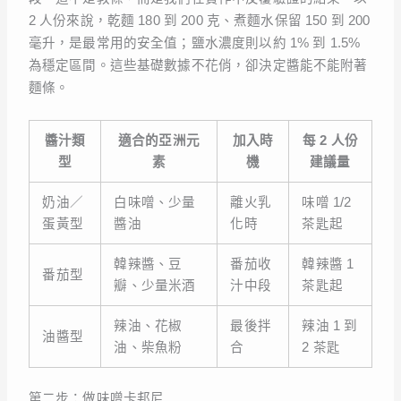
2 人份來說，乾麵 180 到 200 克、煮麵水保留 150 到 200
毫升，是最常用的安全值；鹽水濃度則以約 1% 到 1.5%
為穩定區間。這些基礎數據不花俏，卻決定醬能不能附著
麵條。
醬汁類
適合的亞洲元
加入時
每 2 人份
型
素
機
建議量
奶油／
白味噌、少量
離火乳
味噌 1/2
蛋黃型
醬油
化時
茶匙起
韓辣醬、豆
番茄收
韓辣醬 1
番茄型
瓣、少量米酒
汁中段
茶匙起
辣油、花椒
最後拌
辣油 1 到
油醬型
油、柴魚粉
合
2 茶匙
第二步：做味噌卡邦尼