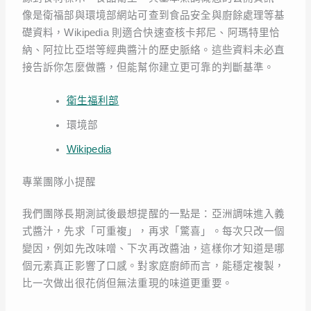
像是衛福部與環境部網站可查到食品安全與廚餘處理等基
礎資料，Wikipedia 則適合快速查核卡邦尼、阿瑪特里恰
納、阿拉比亞塔等經典醬汁的歷史脈絡。這些資料未必直
接告訴你怎麼做醬，但能幫你建立更可靠的判斷基準。
衛生福利部
環境部
Wikipedia
專業團隊小提醒
我們團隊長期測試後最想提醒的一點是：亞洲調味進入義
式醬汁，先求「可重複」，再求「驚喜」。每次只改一個
變因，例如先改味噌、下次再改醬油，這樣你才知道是哪
個元素真正影響了口感。對家庭廚師而言，能穩定複製，
比一次做出很花俏但無法重現的味道更重要。