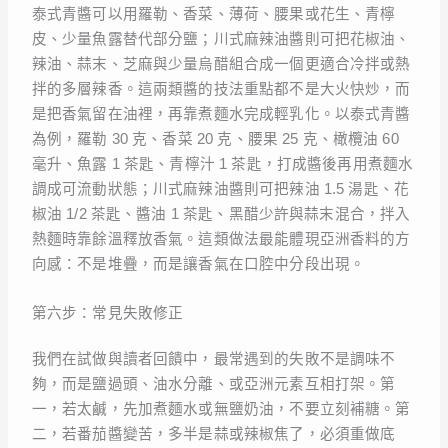
泰式青醬可以用羅勒、香菜、薄荷、腰果或花生、青檸
皮、少量魚露替代部分鹽；川式麻辣油醬則可把花椒油、
辣油、蒜末、芝麻與少量烏醋組合成一個更適合冷拌或熱
拌的多層辣香。這兩類醬的技法重點都不是大火快炒，而
是把香氣留在油裡，再靠煮麵水完成輕乳化。以泰式青醬
為例，羅勒 30 克、香菜 20 克、腰果 25 克、橄欖油 60
毫升、魚露 1 茶匙、青檸汁 1 茶匙，打成醬後再用煮麵水
調成可流動狀態；川式麻辣油醬則可把辣油 1.5 湯匙、花
椒油 1/2 茶匙、醬油 1 茶匙、黑醋少許與蒜末混合，拌入
熱麵時靠餘溫釋放香氣。這類做法最能體現亞洲香料的方
向感：不是堆疊，而是讓香氣在口腔中分段出現。
第六步：常見失敗修正
我們在試做與讀者回饋中，最常遇到的失敗不是調味不
夠，而是鹽過頭、油水分離、或亞洲元素互相打架。第
一，若太鹹，先加煮麵水或無鹽奶油，不要立刻補糖。第
二，若番茄醬變苦，多半是蒜或辣椒焦了，必須重做底