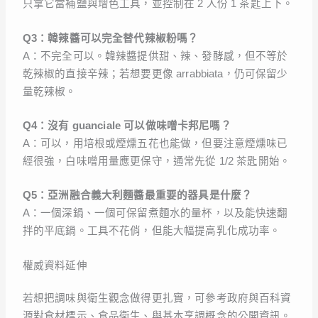
只拿它當補鹽與增色工具，並控制在 2 人份 1 茶匙上下。
Q3：韓辣醬可以完全替代辣椒粉嗎？
A：不完全可以。韓辣醬提供甜、辣、發酵感，但不等於
乾辣椒的直接辛辣；若想要更像 arrabbiata，仍可保留少
量乾辣椒。
Q4：沒有 guanciale 可以做味噌卡邦尼嗎？
A：可以，用培根或煙燻五花也能做，但要注意煙燻味已
經很強，白味噌用量應更保守，通常先從 1/2 茶匙開始。
Q5：亞洲融合義大利麵醬最重要的器具是什麼？
A：一個深鍋、一個可保留煮麵水的量杯，以及能快速翻
拌的平底鍋。工具不花俏，但能大幅提高乳化成功率。
權威資料延伸
若想把調味與衛生觀念做得更扎實，可參考政府與百科資
源對食材標示、食品衛生、與基本烹調概念的公開資訊。