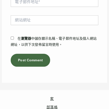
子
郵
件
網
地
站
址
網
*
址
在
瀏覽器
中儲存顯示名稱、電子郵件地址及個人網站
網址，以供下次發佈留言時使用。
家
部落格