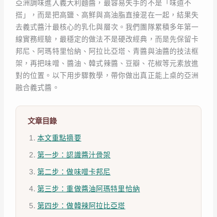
亞洲調味進入義大利麵醬，最容易失手的不是「味道不
搭」，而是把高鹽、高鮮與高油脂直接混在一起，結果失
去義式醬汁最核心的乳化與層次。我們團隊累積多年第一
線實務經驗，最穩定的做法不是硬改經典，而是先保留卡
邦尼、阿瑪特里恰納、阿拉比亞塔、青醬與油醬的技法框
架，再把味噌、醬油、韓式辣醬、豆瓣、花椒等元素放進
對的位置。以下用步驟教學，帶你做出真正能上桌的亞洲
融合義式醬。
文章目錄
本文重點摘要
第一步：認識醬汁骨架
第二步：做味噌卡邦尼
第三步：重做醬油阿瑪特里恰納
第四步：做韓辣阿拉比亞塔