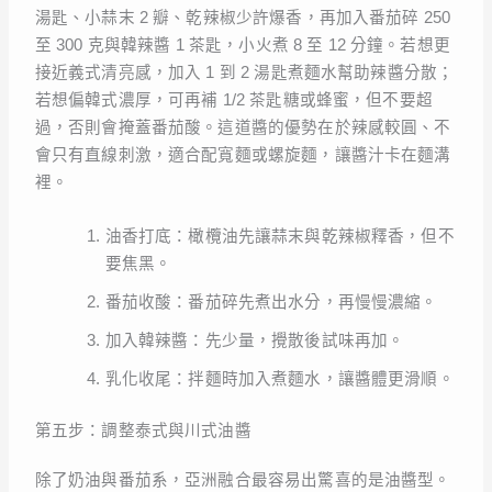
湯匙、小蒜末 2 瓣、乾辣椒少許爆香，再加入番茄碎 250
至 300 克與韓辣醬 1 茶匙，小火煮 8 至 12 分鐘。若想更
接近義式清亮感，加入 1 到 2 湯匙煮麵水幫助辣醬分散；
若想偏韓式濃厚，可再補 1/2 茶匙糖或蜂蜜，但不要超
過，否則會掩蓋番茄酸。這道醬的優勢在於辣感較圓、不
會只有直線刺激，適合配寬麵或螺旋麵，讓醬汁卡在麵溝
裡。
油香打底：橄欖油先讓蒜末與乾辣椒釋香，但不
要焦黑。
番茄收酸：番茄碎先煮出水分，再慢慢濃縮。
加入韓辣醬：先少量，攪散後試味再加。
乳化收尾：拌麵時加入煮麵水，讓醬體更滑順。
第五步：調整泰式與川式油醬
除了奶油與番茄系，亞洲融合最容易出驚喜的是油醬型。