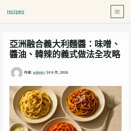
跳
至
recipes
主
要
內
容
亞洲融合義大利麵醬：味噌、
醬油、韓辣的義式做法全攻略
作者:
admin
/
24 6 月, 2026