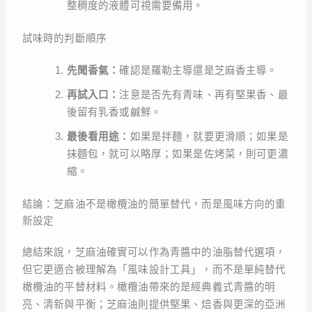
整稠度的液體可視需要備用。
試味時的判斷順序
先聞香氣：
確認是羅勒主導還是芝麻香主導。
再試入口：
注意是否先有青味、再有堅果香、最
後留有乳香或鹹鮮。
最後看用途：
如果是拌麵，就要更滑順；如果是
抹麵包，就可以略厚；如果是佐烤菜，則可更濃
縮。
結論：芝麻油不是橄欖油的簡單替代，而是風味方向的重
新設定
總結來說，芝麻油確實可以作為青醬中的油脂替代選項，
但它更適合被理解為「風味設計工具」，而不是單純替代
橄欖油的平替材料。橄欖油帶來的是經典義式青醬的明
亮、清新與平衡；芝麻油則提供堅果、焙香與更深的亞洲