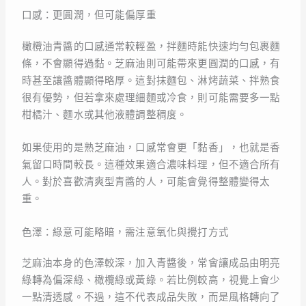
口感：更圓潤，但可能偏厚重
橄欖油青醬的口感通常較輕盈，拌麵時能快速均勻包裹麵
條，不會顯得過黏。芝麻油則可能帶來更圓潤的口感，有
時甚至讓醬體顯得略厚。這對抹麵包、淋烤蔬菜、拌熟食
很有優勢，但若拿來處理細麵或冷食，則可能需要多一點
柑橘汁、麵水或其他液體調整稠度。
如果使用的是熟芝麻油，口感常會更「黏香」，也就是香
氣留口時間較長。這種效果適合濃味料理，但不適合所有
人。對於喜歡清爽型青醬的人，可能會覺得整體變得太
重。
色澤：綠意可能略暗，需注意氧化與攪打方式
芝麻油本身的色澤較深，加入青醬後，常會讓成品由明亮
綠轉為偏深綠、橄欖綠或黃綠。若比例較高，視覺上會少
一點清透感。不過，這不代表成品失敗，而是風格轉向了