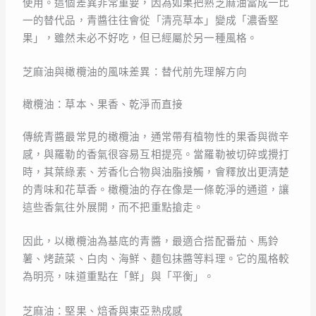
使用。這個差異非常重要，因為如果把熟芝麻油當成一比
一的替代品，青醬往往會從「清亮草本」變成「濃香堅
果」，雖然未必不好吃，但已經屬於另一種風格。
芝麻油與橄欖油的風味差異：替代前先理解方向
橄欖油：草本、果香、乾淨而直接
傳統青醬最常見的橄欖油，通常帶有植物性的果香與微辛
感，與羅勒的香氣很容易互相提亮。當羅勒被切碎或攪打
時，其葉綠素、芳香化合物與油脂接觸，會釋放出更清楚
的青味和花草香。橄欖油的存在像是一條乾淨的通道，讓
這些香氣往外展開，而不把重點搶走。
因此，以橄欖油為基底的青醬，最適合搭配番茄、馬鈴
薯、烤蔬菜、白肉、海鮮、麵包抹醬等料理。它的風格較
為明亮，味道重點在「鮮」與「平衡」。
芝麻油：堅果、焙香與東亞熟成感