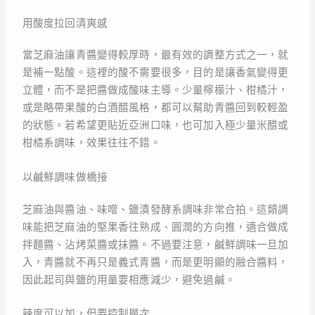
用酸度拉回清爽感
當芝麻油讓青醬變得較厚時，最有效的調整方式之一，就
是補一點酸。這裡的酸不需要很多，目的是讓香氣變得更
立體，而不是把醬做成酸味主導。少量檸檬汁、柑橘汁，
或是略帶果酸的白酒醋風格，都可以幫助青醬回到較輕盈
的狀態。若希望更貼近亞洲口味，也可加入極少量米醋或
柑橘系調味，效果往往不錯。
以鹹鮮調味做橋接
芝麻油與醬油、味噌、鹽漬發酵系調味非常合拍。這類調
味能把芝麻油的堅果香往熟成、圓潤的方向推，適合做成
拌麵醬、沾烤菜醬或抹醬。不過要注意，鹹鮮調味一旦加
入，青醬就不再只是義式青醬，而是更明顯的融合醬料，
因此起司與鹽的用量要相應減少，避免過鹹。
辣度可以加，但要控制層次