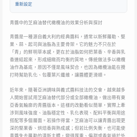
重新設定
青醬中的芝麻油替代橄欖油的效果分析與探討
青醬是一種源自義大利的經典醬料，通常以新鮮羅勒、堅
果、蒜、起司與油脂為主要骨架。它的魅力不只在於
「青」的鮮明草本感，更在於油脂如何把葉香、辛香與乳
香連結起來，形成細緻而均衡的質地。傳統做法多以橄欖
油作為基底，原因不僅是風味契合，也因為橄欖油能在攪
打時幫助乳化、包覆葉片纖維，讓醬體更滑順。
近年來，隨著亞洲調味與義式醬料技法的交會，越來越多
人開始嘗試用芝麻油替代部分或全部橄欖油，做出帶有東
亞香氣輪廓的青醬版本。這樣的改動看似簡單，實際上牽
涉到風味強度、油脂穩定性、乳化表現、配料平衡與用途
搭配等多個層面。若操作得當，芝麻油可以讓青醬出現更
深的堅果香、烘焙香與熟成感；但若比例失衡，也可能使
青醬失去羅勒的清新主體，變得厚重、偏甜或香氣過於外