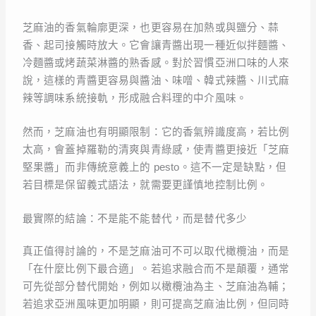
芝麻油的香氣輪廓更深，也更容易在加熱或與鹽分、蒜
香、起司接觸時放大。它會讓青醬出現一種近似拌麵醬、
冷麵醬或烤蔬菜淋醬的熟香感。對於習慣亞洲口味的人來
說，這樣的青醬更容易與醬油、味噌、韓式辣醬、川式麻
辣等調味系統接軌，形成融合料理的中介風味。
然而，芝麻油也有明顯限制：它的香氣辨識度高，若比例
太高，會蓋掉羅勒的清爽與青綠感，使青醬更接近「芝麻
堅果醬」而非傳統意義上的 pesto。這不一定是缺點，但
若目標是保留義式語法，就需要更謹慎地控制比例。
最實際的結論：不是能不能替代，而是替代多少
真正值得討論的，不是芝麻油可不可以取代橄欖油，而是
「在什麼比例下最合適」。若追求融合而不是顛覆，通常
可先從部分替代開始，例如以橄欖油為主、芝麻油為輔；
若追求亞洲風味更加明顯，則可提高芝麻油比例，但同時