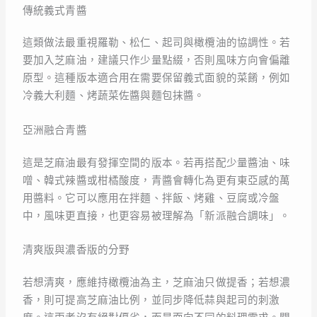
傳統義式青醬
這類做法最重視羅勒、松仁、起司與橄欖油的協調性。若
要加入芝麻油，建議只作少量點綴，否則風味方向會偏離
原型。這種版本適合用在需要保留義式面貌的菜餚，例如
冷義大利麵、烤蔬菜佐醬與麵包抹醬。
亞洲融合青醬
這是芝麻油最有發揮空間的版本。若再搭配少量醬油、味
噌、韓式辣醬或柑橘酸度，青醬會轉化為更有東亞感的萬
用醬料。它可以應用在拌麵、拌飯、烤雞、豆腐或冷盤
中，風味更直接，也更容易被理解為「新派融合調味」。
清爽版與濃香版的分野
若想清爽，應維持橄欖油為主，芝麻油只做提香；若想濃
香，則可提高芝麻油比例，並同步降低蒜與起司的刺激