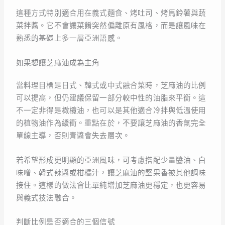
這種方式特別適合用在義式麵食、烤吐司、烤馬鈴薯與蔬
菜拌醬。它不會讓菜餚突然偏離原有風格，而是讓風味在
熟悉的基礎上多一層亞洲語感。
如果想讓芝麻油成為主角
當料理目標是日式、韓式或中式融合菜時，芝麻油的比例
可以提高，但仍建議保留一部分較中性的油脂來平衡。這
不一定非得是橄欖油，也可以是其他適合冷拌與低溫使用
的植物油作為緩衝。重點在於，不要讓芝麻油的香氣完全
單線主導，否則青醬會失去層次。
若希望形成更明顯的亞洲風味，可考慮搭配少量醬油、白
味噌、韓式辣醬或柑橘汁，讓芝麻油的堅果香被其他調味
接住。這樣的做法會比單純增加芝麻油更穩定，也更容易
與義式技法融合。
判斷比例是否適合的三個信號