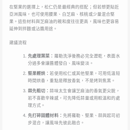
在堅果的選擇上，松仁仍是最經典的搭配；但若想更貼近
亞洲風味，也可使用腰果、白芝麻、核桃或少量混合堅
果。這些材料與芝麻油的親和度往往更高，風味也更容易
延伸到拌麵或沾醬用途。
建議流程
先處理葉菜：
羅勒洗淨後務必完全瀝乾，表面水
分過多會讓醬體發白、風味變淡。
堅果輕烘：
若使用松仁或其他堅果，可用低溫短
時間烘香，重點是釋放香氣，不是烤到焦黑。
蒜先粗切：
蒜味太生會讓芝麻油的香氣更尖銳，
若不喜歡辛辣感，可先降低蒜量或用較溫和的處
理方式。
先打碎固體材料：
先將羅勒、堅果、蒜與起司初
步混合，讓風味先彼此融合。