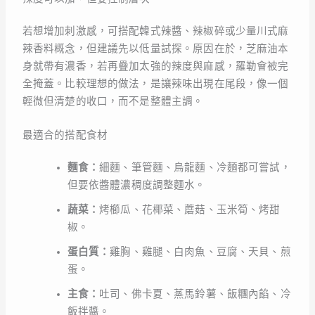
若想增加刺激感，可搭配韓式辣醬、辣椒碎或少量川式麻
辣香料概念，但建議先以低量試探。原因在於，芝麻油本
身就帶有濃香，若再疊加太強的辣度與麻感，羅勒會被完
全掩蓋。比較理想的做法，是讓辣味出現在尾段，像一個
輕微但清楚的收口，而不是整體主調。
最適合的搭配食材
麵食：
細麵、筆管麵、烏龍麵、冷麵都可嘗試，
但要依醬體濃稠度調整麵水。
蔬菜：
烤櫛瓜、花椰菜、蘑菇、玉米筍、烤甜
椒。
蛋白質：
雞胸、雞腿、白肉魚、豆腐、天貝、煎
蛋。
主食：
吐司、佛卡夏、蒸馬鈴薯、飯糰內餡、冷
飯拌醬。