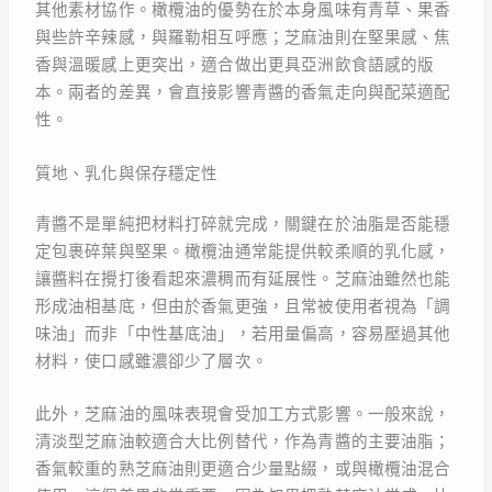
其他素材協作。橄欖油的優勢在於本身風味有青草、果香
與些許辛辣感，與羅勒相互呼應；芝麻油則在堅果感、焦
香與溫暖感上更突出，適合做出更具亞洲飲食語感的版
本。兩者的差異，會直接影響青醬的香氣走向與配菜適配
性。
質地、乳化與保存穩定性
青醬不是單純把材料打碎就完成，關鍵在於油脂是否能穩
定包裹碎葉與堅果。橄欖油通常能提供較柔順的乳化感，
讓醬料在攪打後看起來濃稠而有延展性。芝麻油雖然也能
形成油相基底，但由於香氣更強，且常被使用者視為「調
味油」而非「中性基底油」，若用量偏高，容易壓過其他
材料，使口感雖濃卻少了層次。
此外，芝麻油的風味表現會受加工方式影響。一般來說，
清淡型芝麻油較適合大比例替代，作為青醬的主要油脂；
香氣較重的熟芝麻油則更適合少量點綴，或與橄欖油混合