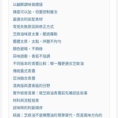
以鹹鮮調味做橋接
辣度可以加，但要控制層次
最適合的搭配食材
常見失敗原因與修正方式
芝麻油味道太重，壓過羅勒
醬體太厚、太黏，拌麵不均勻
顏色變暗，不夠綠
蒜味過衝、香氣不協調
不同版本的青醬比較：哪一種更適合芝麻油
傳統義式青醬
亞洲融合青醬
清爽版與濃香版的分野
實作檢查清單：做芝麻油青醬前先確認這些事
材料與流程檢查
試味時的判斷順序
結論：芝麻油不是橄欖油的簡單替代，而是風味方向的