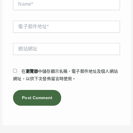
Name*
電
子
郵
件
網
地
站
址
網
*
址
在
瀏覽器
中儲存顯示名稱、電子郵件地址及個人網站
網址，以供下次發佈留言時使用。