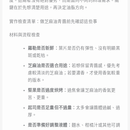
度。這兩者沒有絕對優劣，而是面向不同的料理需求。關
鍵在於先想清楚用途，再決定油脂方向。
實作檢查清單：做芝麻油青醬前先確認這些事
材料與流程檢查
羅勒是否新鮮：
葉片是否仍有彈性、沒有明顯黑
斑或乾枯。
芝麻油是否適合用途：
若想保留青醬感，優先考
慮較清淡的芝麻油；若要濃香，才使用香氣較重
的版本。
堅果是否過度烘烤：
過焦會讓芝麻油的香氣更
苦、更重。
起司是否足量但不過量：
太多會讓醬體過鹹、過
厚。
是否準備好調整液體：
麵水、柑橘汁或其他可調