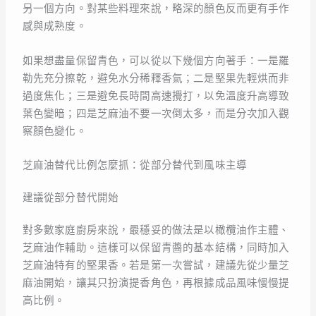
另一個方向。對某些料理來說，略深的顏色反而更有手作
感與成熟度。
如果想盡量保留青色，可以從以下幾個方向著手：一是羅
勒先充分擦乾，避免水分稀釋香氣；二是堅果先輕烘而非
過度焦化；三是避免長時間高速攪打，以免溫度升高導致
葉色變暗；四是芝麻油不要一次倒太多，而是分次加入觀
察顏色變化。
芝麻油替代比例怎麼抓：從部分替代到風味主導
建議從部分替代開始
對多數家庭廚房來說，最穩妥的做法是以橄欖油作主體、
芝麻油作輔助。這樣可以保留青醬的基本結構，同時加入
芝麻油特有的堅果香。若是第一次嘗試，建議先從少量芝
麻油開始，讓其只扮演提香角色，再根據成品風味慢慢提
高比例。