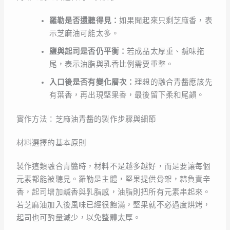
羅勒是否還聽得見：
如果聞起來只剩芝麻香，表
示芝麻油可能太多。
鹽與起司是否仍平衡：
若成品太厚重、鹹味拖
尾，表示油脂與乳香比例需要重整。
入口後是否有變化層次：
理想的融合青醬應該先
有葉香，再出現堅果香，最後留下柔和尾韻。
實作方法：芝麻油青醬的製作步驟與細節
材料選擇的基本原則
製作這類融合青醬時，材料不是越多越好，而是要讓每個
元素都能被聽見。羅勒是主體，堅果提供骨架，蒜負責辛
香，起司增加鹹香與乳脂感，油脂則把所有元素串起來。
若芝麻油加入後風味已經很飽滿，堅果就不必過度烘烤，
起司也可酌量減少，以免整體太厚。