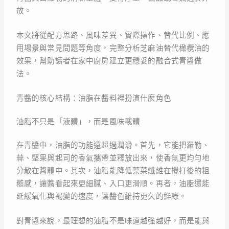
放。
本文將從配方思路、風味差異、實際操作、替代比例、應
用場景與常見問題等角度，完整分析芝麻油替代橄欖油的
效果，幫助讀者在家中廚房建立更穩妥的融合式青醬做
法。
青醬的核心結構：油脂在醬料裡扮演什麼角色
油脂不只是「液體」，而是風味載體
在青醬中，油脂的功能遠超過潤滑。首先，它能把羅勒、
蒜、堅果與起司的香氣攜帶並釋放出來，使香氣更均勻地
分散在醬體中。其次，油脂能降低葉菜纖維在攪打後的粗
糙感，讓醬看起來更細膩、入口更滑順。再者，油脂還能
延緩氧化與褐變的速度，讓醬色維持更久的鮮綠。
對青醬來說，最理想的油脂不是味道越強越好，而是能與