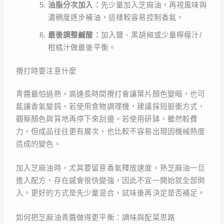
油脂分次加入：
先少量加入芝麻油，再視風味與
濃稠度逐步補油，這樣較容易控制香氣。
最後調整鹹酸：
加入鹽、黑胡椒或少量檸檬汁/
柑橘汁做最後平衡。
攪打時要注意什麼
青醬最怕過熱。高速長時間攪打會讓葉片顏色變暗，也可
能讓香氣變鈍。若使用食物調理機，建議採短脈衝方式，
觀察顏色與質地再停下來刮邊。若使用研缽，雖然較費
力，但成品往往更有層次，也比較不容易出現因機械熱度
造成的變色。
加入芝麻油時，尤其要留意香氣釋放速度。熟芝麻油一旦
進入配方，存在感會很快變強，因此不宜一開始就全部倒
入。更好的方式是先少量混合，試味後再決定是否補足。
如何把芝麻油青醬做得更平衡：調味與配菜思路