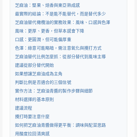
芝麻油：堅果、焙香與東亞熟成感
最實際的結論：不是能不能替代，而是替代多少
芝麻油替代橄欖油的實務效果：風味、口感與色澤
風味：更厚、更香，但草本感會下降
口感：更圓潤，但可能偏厚重
色澤：綠意可能略暗，需注意氧化與攪打方式
芝麻油替代比例怎麼抓：從部分替代到風味主導
建議從部分替代開始
如果想讓芝麻油成為主角
判斷比例是否適合的三個信號
實作方法：芝麻油青醬的製作步驟與細節
材料選擇的基本原則
建議流程
攪打時要注意什麼
如何把芝麻油青醬做得更平衡：調味與配菜思路
用酸度拉回清爽感