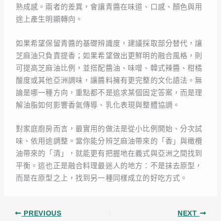
熟成感。兩者的差異，會讓青醬在味道、口感、顏色與用
途上產生明顯轉向。
如果希望保留青醬的基礎辨識度，建議採取部分替代，讓
芝麻油只負責提香；如果希望做出更鮮明的融合風格，則
可提高芝麻油比例，並搭配醬油、味噌、韓式辣醬、柑橘
酸度或其他亞洲調味，讓醬料擁有更完整的文化語法。無
論是哪一種方向，重點都不是追求某個固定答案，而是理
解油脂如何影響香氣傳導、乳化表現與整體協調。
對家庭廚房而言，最實用的做法是從小比例開始、分次試
味、依用途調整。當你能分辨芝麻油帶來的「香」與橄欖
油帶來的「清」，就能更有把握地在義式與亞洲之間找到
平衡。這也正是融合料理最迷人的地方：不是抹去原型，
而是在原型之上，找到另一種同樣成立的好吃方式。
PREVIOUS
NEXT