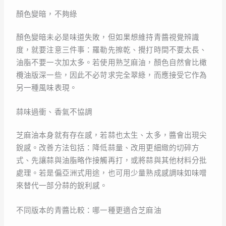
顏色變暗，不夠綠
顏色變暗未必是味道失敗，但如果想維持青醬視覺辨識
度，就要注意三件事：羅勒先擦乾、攪打時間不要太長、
油脂不要一次加太多。若使用熟芝麻油，顏色自然會比橄
欖油版深一些，因此不必苛求完全翠綠，而應接受它作為
另一種風味表現。
蒜味過衝、香氣不協調
芝麻油本身就有存在感，若蒜也太生、太多，醬會出現尖
銳感。改善方法包括：降低蒜量、改用更細緻的切碎方
式、先讓蒜與油脂略作接觸再打，或將蒜與其他材料分批
處理。若是偏亞洲式用途，也可用少量熟成感調味如味噌
來替代一部分蒜的銳利感。
不同版本的青醬比較：哪一種更適合芝麻油