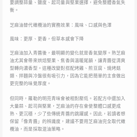
要調整蒜量、鹽度、起司量與堅果選擇，避免整體香氣失
衡。
芝麻油替代橄欖油的實務效果：風味、口感與色澤
風味：更厚、更香，但草本感會下降
芝麻油加入青醬後，最明顯的變化就是香氣變厚。熟芝麻
油尤其會帶來烘焙堅果、焦香與溫暖尾韻，讓青醬從清爽
型轉向濃香型。這種改變對搭配烤雞、煎豆腐、燒烤菇
類、拌麵與冷盤很有吸引力，因為它能把簡單的主食做出
更完整的味覺厚度。
但同時，羅勒的明亮青味會被相對壓低。若配方中還加入
大量蒜、起司與堅果，芝麻油的存在會使整體口感更成
熟、更沉穩，少了些傳統青醬的跳躍感。因此，若讀者想
保留「像青醬」的辨識度，建議不要用芝麻油完全取代橄
欖油，而是採取混油策略。