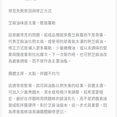
常見失敗原因與修正方式
芝麻油味道太重，壓過羅勒
這是最常見的問題。若成品聞起來像芝麻醬而不是青醬，
代表芝麻油比例太高，或使用的是香氣太濃的熟芝麻油。
修正方式是補入更多羅勒、少量橄欖油，或以未調味的堅
果與酸度重新拉出層次。下一次製作時，也可把芝麻油改
為最後調香，而不是作為主要油脂。
醬體太厚、太黏，拌麵不均勻
這通常是堅果、起司與油脂比例失衡的結果。若醬太濃，
可加入少量煮麵水、清水或柑橘汁來調整。若希望更穩
定，最好在拌麵時用熱麵條的餘溫乳化，而不是把醬直接
當成乾拌醬硬拌。對於芝麻油版本，這一步尤其重要，因
為厚香風格容易讓醬體顯得更沉。