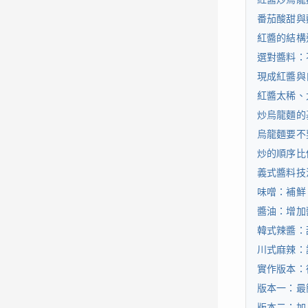
番茄酸甜與
紅醬的結構
選對醬料：
現成紅醬與
紅醬太稀、
炒烏龍麵的
烏龍麵要不
炒的順序比
義式醬料技
味噌：補鮮
醬油：增加
韓式辣醬：
川式麻辣：
實作版本：
版本一：最
版本二：加