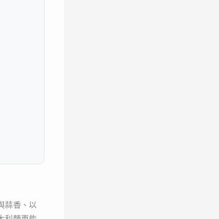
與蒜香、以
大利麵更能