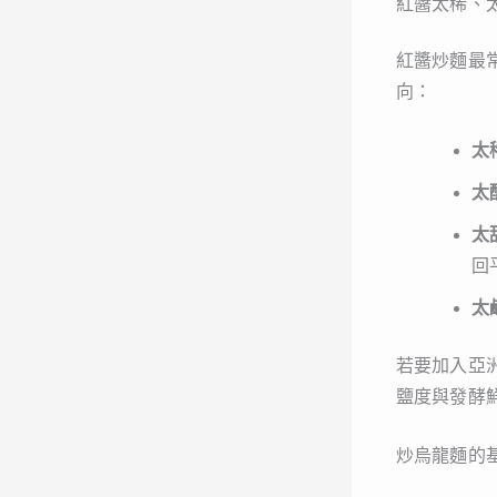
紅醬太稀、
紅醬炒麵最
向：
太
太
太
回
太
若要加入亞
鹽度與發酵
炒烏龍麵的