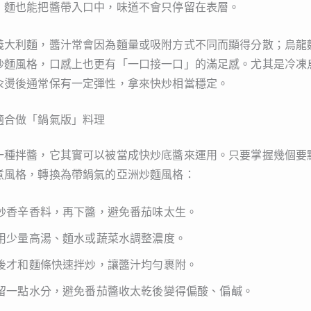
，麵也能把醬帶入口中，味道不會只停留在表層。
義大利麵，醬汁常會因為麵量或吸附方式不同而顯得分散；烏龍
炒麵風格，口感上也更有「一口接一口」的滿足感。尤其是冷凍
汆燙後通常保有一定彈性，拿來快炒相當穩定。
適合做「鍋氣版」料理
一種拌醬，它其實可以被當成快炒底醬來運用。只要掌握幾個要
煮風格，轉換為帶鍋氣的亞洲炒麵風格：
炒香辛香料，再下醬，避免番茄味太生。
用少量高湯、麵水或蔬菜水調整濃度。
後才和麵條快速拌炒，讓醬汁均勻裹附。
留一點水分，避免番茄醬收太乾後變得偏酸、偏鹹。