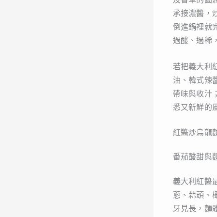
承接濃醬，
倒進鍋裡就
過酸、過稀
若把義大利
油、韓式辣
帶味與收汁
悉又新鮮的
紅醬炒烏龍
番茄酸甜與
義大利紅醬
蔥、蒜頭、
牙見長，麵