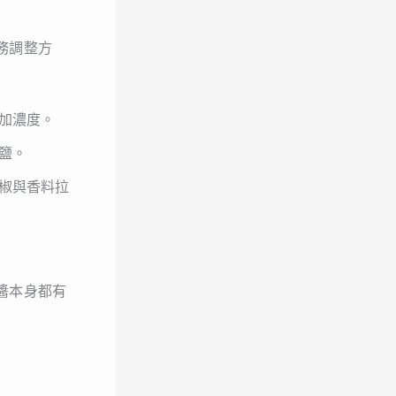
務調整方
加濃度。
鹽。
椒與香料拉
醬本身都有