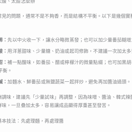
太酸、太甜怎麼辦
常見的問題，通常不是不夠香，而是結構不平衡。以下是幾個實
稀：
先以中火收一下，讓水分略微蒸發；也可以加少量番茄糊增
酸：
用洋蔥甜味、少量糖、奶油或起司修飾，不建議一次加太多
甜：
補一點酸味，如番茄、醋或檸檬汁的微量點綴；也可加黑胡
平衡。
鹹：
加麵水、鮮番茄或無鹽蔬菜一起拌炒，避免再加醬油過頭。
洲調味，建議先「少量試味」再調整，因為味噌、醬油、韓式辣
鮮味，一旦疊加太多，容易讓成品顯得厚重甚至發苦。
基本技法：先處理麵，再處理醬