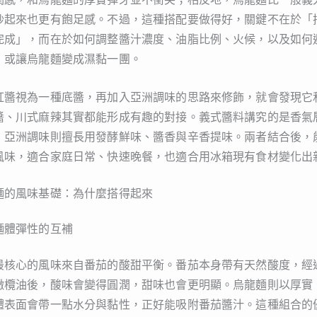
炒起來也更有飽足感。不過，這種搭配要做得好，關鍵不在於「
完成」，而在於如何調整醬汁濃度、油脂比例、火候，以及如何
，或讓烏龍麵變成濕黏一團。
紅醬視為一種底醬，再加入亞洲調味的思路來修飾，就會發現它
醬、川式麻辣其實都能形成有趣的對接。義式醬料講究的是香氣
；亞洲調味則擅長用發酵鮮味、醬香與辛香提味。兩者結合後，
風味，適合家庭日常、快速晚餐，也適合用冰箱現有食材變化出
麵的風味基礎：為什麼搭得起來
麵體彈性的互補
最核心的風味來自番茄的酸甜平衡。番茄本身帶有天然酸度，經
橄欖油後，酸味會變得圓潤，甜味也會更明顯。烏龍麵則以厚實
體表面會帶一點水分與黏性，正好能吸附番茄醬汁。這種組合的