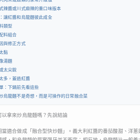
式辣醬或川式麻辣的重口味版本
：讓紅醬和烏龍麵彼此成全
料類型
配料組合
因與修正方式
太黏
像湯麵
或太尖銳
太多，蓋過紅醬
單：下鍋前先看這些
炒烏龍麵不是奇想，而是可操作的日常融合菜
可以拿來炒烏龍麵嗎？先說結論
相當適合做成「融合型快炒麵」。義大利紅醬的番茄酸甜、洋蔥
潤感，和烏龍麵的厚實彈牙並不衝突；相反地，烏龍麵比一般義