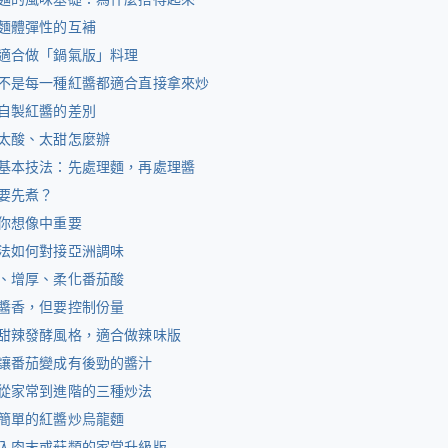
麵體彈性的互補
適合做「鍋氣版」料理
不是每一種紅醬都適合直接拿來炒
自製紅醬的差別
太酸、太甜怎麼辦
基本技法：先處理麵，再處理醬
要先煮？
你想像中重要
法如何對接亞洲調味
、增厚、柔化番茄酸
醬香，但要控制份量
甜辣發酵風格，適合做辣味版
讓番茄變成有後勁的醬汁
從家常到進階的三種炒法
簡單的紅醬炒烏龍麵
入肉末或菇類的家常升級版