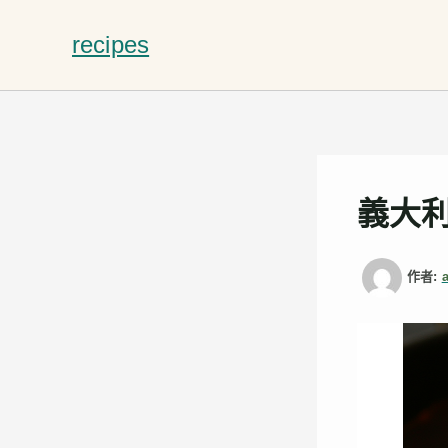
跳
至
recipes
主
要
內
容
義大
作者: