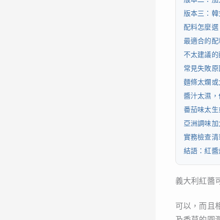
版本三：韓
配料怎麼選
最適合的配
不太建議的
常見失敗原
麵條太爛或
醬汁太濕，
番茄味太生
亞洲調味加
實務檢查清
結語：紅醬
義大利紅醬
可以，而且
及香草的圓