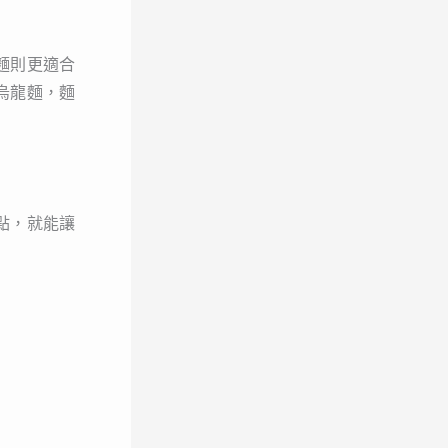
麵則更適合
烏龍麵，麵
點，就能讓