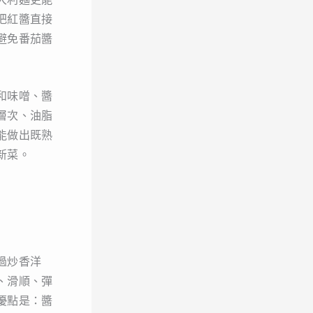
把紅醬直接
避免番茄醬
和味噌、醬
層次、油脂
能做出既熟
新菜。
過炒香洋
、滑順、彈
優點是：醬