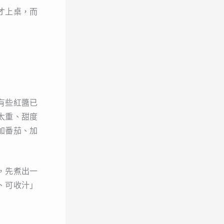
才上桌，而
有些紅醬已
太重、甜度
加番茄、加
，先煮出一
、可收汁」