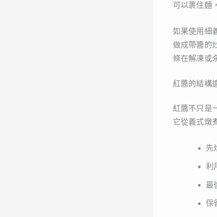
可以裹住麵
如果使用細
做成帶醬的
條在解凍或
紅醬的結構
紅醬不只是
它從義式燉
先
利
最
保