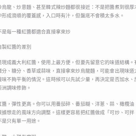
炒烏龍、炒意麵、甚至韓式辣炒麵都很接近：不是把醬煮到很厚
中形成滑順的覆蓋感，入口時有汁，但盤底不會積太多水。
不是每一種紅醬都適合直接拿來炒
自製紅醬的差別
是現成義大利紅醬，使用上最方便，但要先留意它的味道結構。
鹽分、糖分、香草或蒜味，直接拿來炒烏龍麵，可能會出現味道
酸味不夠平衡的情況。這時候可以先試少量，再決定是否加水、
亞洲調味修飾。
紅醬，彈性更高。你可以用番茄碎、番茄糊、洋蔥、蒜、橄欖油
根據想走的風味方向調整。這樣更容易把紅醬做成「可炒、可拌
不是只有單一用途。