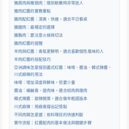
豬肩肉與豬頸肉：燉到軟嫩時非常迷人
豬肉紅醬的實務重點
雞肉配紅醬：清爽、快速，適合平日餐桌
雞腿肉：最穩定的選擇
雞胸肉：要注意火候與切法
雞肉紅醬的提醒
羊肉與紅醬：香氣更鮮明，適合喜歡個性風味的人
羊肉紅醬的搭配技巧
亞洲調味怎麼接到義式紅醬：味噌、醬油、韓式辣醬、
川式麻辣的用法
味噌：增加深度與鮮味，但要少量
醬油：補鹹香、提肉味，適合絞肉與燉肉
韓式辣醬：甜辣開胃，適合做年輕感版本
川式麻辣：用麻香撐出記憶點
不同肉類怎麼選：依料理目的快速判斷
實作流程：紅醬配肉的基本做法與關鍵步驟