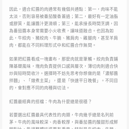
因此，適合紅醬的肉通常有幾個共通點：第一，肉味不能
太淡，否則容易被番茄酸香蓋過；第二，最好有一定油脂
或膠質，能讓醬汁更滑順；第三，能承接長時間烹調，因
為番茄醬本身常需要小火收煮，讓味道融合。也因為如
此，牛絞肉、豬絞肉、牛腩、豬肩肉、雞腿肉，甚至羊肩
肉，都能在不同料理形式中和紅醬合作無間。
如果把紅醬看成一塊畫布，那麼肉就是筆觸。絞肉負責鋪
陳基礎風味，塊肉負責提供口感與層次，薄切肉則適合快
炒與短時間收汁。選擇時不妨先思考你想做的是「濃郁醬
拌麵」、「燉煮主菜」，還是「快速平日晚餐」。不同目
的，會對應不同的肉種與切法。
紅醬最經典的搭檔：牛肉為什麼總是很穩？
若要選出紅醬最具代表性的肉類，牛肉幾乎總是名列前
茅。牛肉的風味較深、肉香較厚，與番茄醬的酸甜形成鮮