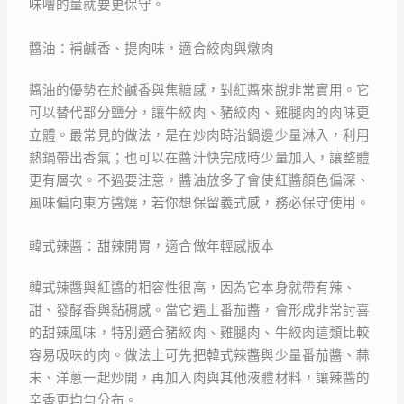
味噌的量就要更保守。
醬油：補鹹香、提肉味，適合絞肉與燉肉
醬油的優勢在於鹹香與焦糖感，對紅醬來說非常實用。它
可以替代部分鹽分，讓牛絞肉、豬絞肉、雞腿肉的肉味更
立體。最常見的做法，是在炒肉時沿鍋邊少量淋入，利用
熱鍋帶出香氣；也可以在醬汁快完成時少量加入，讓整體
更有層次。不過要注意，醬油放多了會使紅醬顏色偏深、
風味偏向東方醬燒，若你想保留義式感，務必保守使用。
韓式辣醬：甜辣開胃，適合做年輕感版本
韓式辣醬與紅醬的相容性很高，因為它本身就帶有辣、
甜、發酵香與黏稠感。當它遇上番茄醬，會形成非常討喜
的甜辣風味，特別適合豬絞肉、雞腿肉、牛絞肉這類比較
容易吸味的肉。做法上可先把韓式辣醬與少量番茄醬、蒜
末、洋蔥一起炒開，再加入肉與其他液體材料，讓辣醬的
辛香更均勻分布。