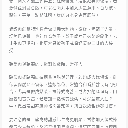
乾。肉丸先煎上色再放進紅醬慢煮，是很經典的做法；若
想做亞洲融合版，可以在肉丸中加入少量蔥末、白胡椒、
醬油，甚至一點點味噌，讓肉丸本身更有底味。
豬絞肉紅醬特別適合做成義大利麵、燉飯、烤茄子佐醬、
焗烤馬鈴薯，也能作為包子、餃子或吐司夾餡的變化。它
比牛肉更溫和，也更容易被孩子或偏好清爽口味的人接
受。
豬肩肉與豬頸肉：燉到軟嫩時非常迷人
豬肩肉或豬頸肉有適量油脂與筋理，若切成大塊慢燉，能
保留肉感又不會柴。這類部位非常適合和番茄醬長時間融
合，尤其是做成燉菜、拉絲式肉醬、或者拌麵料理時，口
感會相當豐富。若想加一點韓式辣醬，可少量放入紅醬
中，做出帶甜辣感的豬肉番茄醬，與白飯或粗麵都很搭。
要注意的是，豬肉的甜感比牛肉更明顯，當你加入韓式辣
醬或少量糖時，整體會偏向更圓潤、偏甜的方向。這種風