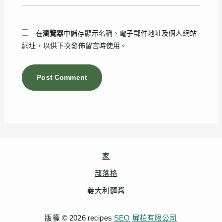
站
址
網
*
址
在
瀏覽器
中儲存顯示名稱、電子郵件地址及個人網站
網址，以供下次發佈留言時使用。
家
部落格
義大利麵醬
版權 © 2026 recipes
SEO
屏柏有限公司