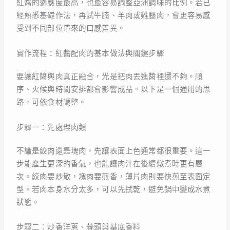
紅醬的適應度最高，也最容易調整亞洲調味的比例。若已
經熟悉基礎作法，再試牛腩、羊肉或雞腿肉，會更容易感
受到不同部位帶來的口感差異。
實作流程：紅醬配肉的基本做法與關鍵步驟
要讓紅醬與肉真正融合，光是把肉丟進醬裡還不夠。順
序、火候與時間安排都會影響成品。以下是一個通用的思
路，可依食材調整。
步驟一：先處理肉類
不論是絞肉還是塊肉，先讓表面上色通常都很重要。這一
步能產生更深的香氣，也能讓肉汁在後續燉煮時更有層
次。絞肉要炒散，塊肉要煎香，薄片肉則要快煎至表面定
型。若肉本身水分太多，可以先拭乾，避免鍋中變成水煮
狀態。
步驟二：炒香洋蔥、蒜頭與基底香料