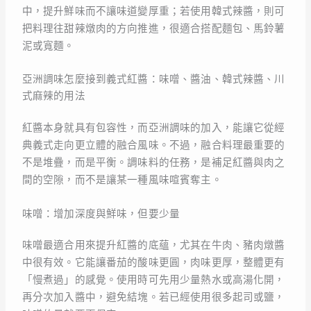
中，提升鮮味而不讓味道變厚重；若使用韓式辣醬，則可
把料理往甜辣燉肉的方向推進，很適合搭配麵包、馬鈴薯
泥或寬麵。
亞洲調味怎麼接到義式紅醬：味噌、醬油、韓式辣醬、川
式麻辣的用法
紅醬本身就具有包容性，而亞洲調味的加入，能讓它從經
典義式走向更立體的融合風味。不過，融合料理最重要的
不是堆疊，而是平衡。調味料的任務，是補足紅醬與肉之
間的空隙，而不是讓某一種風味喧賓奪主。
味噌：增加深度與鮮味，但要少量
味噌最適合用來提升紅醬的底蘊，尤其在牛肉、豬肉燉醬
中很有效。它能讓番茄的酸味更圓，肉味更厚，整體更有
「慢煮過」的感覺。使用時可先用少量熱水或高湯化開，
再分次加入醬中，避免結塊。若已經使用很多起司或鹽，