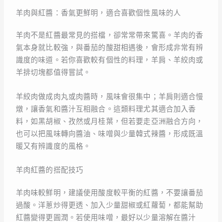
羊肉與紅醬：香氣更鮮明，適合喜歡個性風味的人
羊肉不是紅醬最常見的搭檔，卻常常帶來驚喜。羊肉的香
氣本身就比較強，與番茄的酸甜相遇後，會形成非常有辨
識度的味道。若你喜歡較有個性的料理，羊肩、羊絞肉或
羊排切塊都值得嘗試。
羊絞肉做成肉丸或肉醬時，風味會很集中；羊肩則適合慢
燉，讓香氣和醬汁互相融合。這類料理尤其適合加入香
料，如黑胡椒、孜然或月桂葉，但若要走亞洲融合方向，
也可以把風味轉向醬油、味噌與少量韓式辣醬，形成既溫
暖又有辨識度的風格。
羊肉紅醬的搭配技巧
羊肉味較鮮明，建議使用酸度較平衡的紅醬，不要讓番茄
過酸。洋蔥炒得更透、加入少量甜椒或紅蘿蔔，都能幫助
紅醬變得更圓潤。若使用味噌，最好以少量溶解在醬汁