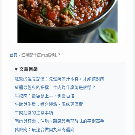
首頁
›
紅醬配什麼肉最對味？
文章目錄
紅醬的溫暖記憶：先理解醬汁本身，才能選對肉
紅醬最經典的搭檔：牛肉為什麼總是很穩？
牛絞肉：最容易上手，也最百搭
牛腩與牛肩：適合慢燉，風味更厚實
牛肉紅醬的注意事項
豬肉與紅醬：油脂、甜感與番茄酸味的平衡高手
豬絞肉：最適合做肉丸與肉醬底