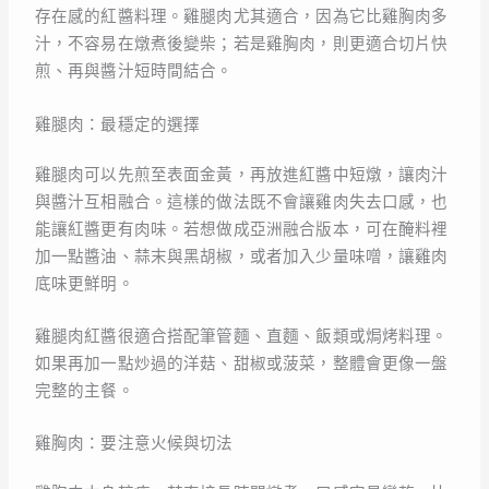
存在感的紅醬料理。雞腿肉尤其適合，因為它比雞胸肉多
汁，不容易在燉煮後變柴；若是雞胸肉，則更適合切片快
煎、再與醬汁短時間結合。
雞腿肉：最穩定的選擇
雞腿肉可以先煎至表面金黃，再放進紅醬中短燉，讓肉汁
與醬汁互相融合。這樣的做法既不會讓雞肉失去口感，也
能讓紅醬更有肉味。若想做成亞洲融合版本，可在醃料裡
加一點醬油、蒜末與黑胡椒，或者加入少量味噌，讓雞肉
底味更鮮明。
雞腿肉紅醬很適合搭配筆管麵、直麵、飯類或焗烤料理。
如果再加一點炒過的洋菇、甜椒或菠菜，整體會更像一盤
完整的主餐。
雞胸肉：要注意火候與切法