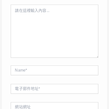
請
在
這
裡
輸
入
內
容...
Name*
電
子
郵
件
網
地