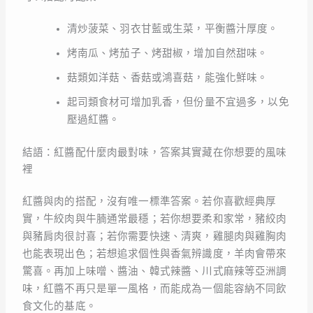
清炒菠菜、羽衣甘藍或生菜，平衡醬汁厚度。
烤南瓜、烤茄子、烤甜椒，增加自然甜味。
菇類如洋菇、香菇或鴻喜菇，能強化鮮味。
起司類食材可增加乳香，但份量不宜過多，以免
壓過紅醬。
結語：紅醬配什麼肉最對味，答案其實藏在你想要的風味
裡
紅醬與肉的搭配，沒有唯一標準答案。若你喜歡經典厚
實，牛絞肉與牛腩通常最穩；若你想要柔和家常，豬絞肉
與豬肩肉很討喜；若你需要快速、清爽，雞腿肉與雞胸肉
也能表現出色；若想追求個性與香氣辨識度，羊肉會帶來
驚喜。再加上味噌、醬油、韓式辣醬、川式麻辣等亞洲調
味，紅醬不再只是單一風格，而能成為一個能容納不同飲
食文化的基底。