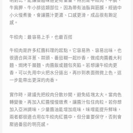
明對比，能讓整體味道更有重量。特別是牛絞肉、牛腩、
牛肩胛、牛小排這類部位，因為帶有油脂與筋膜，經過中
小火慢煮後，會讓醬汁更濃、口感更滑，成品很有飽足
感。
牛絞肉：最容易上手，也最百搭
牛絞肉是許多紅醬料理的起點。它容易熟、容易出味，也
很適合與洋蔥、蒜頭、番茄糊一起炒香，做成肉醬義大利
麵、焗烤千層麵、肉醬飯或麵包夾餡。若想讓牛絞肉更
香，可以先用中火把水分逼出，再炒到表面微微上色，這
一步能帶出更深的肉香。
實作時，建議先把絞肉分散炒開，避免結塊太大。當肉色
轉變後，再加入紅醬慢慢燉煮，讓醬汁包住肉粒。若你想
加入亞洲調味，少量醬油能增加底味，味噌能提升鮮味，
兩者都很適合用在牛絞肉紅醬中，但分量要保守，否則會
壓過番茄的明亮感。