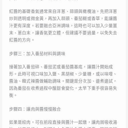
紅醬的基礎香氣通常來自洋蔥、蒜頭與橄欖油。先把洋蔥
炒到透明或微金黃，再加入蒜頭、番茄糊或香草，能讓醬
汁更有深度。若要融合亞洲調味，這時也可以加入少量薑
末、蔥白末，讓香氣更立體，但建議不要過量，以免失去
紅醬的方向。
步驟三：加入番茄材料與調味
接著加入番茄碎、番茄泥或番茄醬基底，讓醬汁開始成
形。此時可視口味加入鹽、黑胡椒、少量糖，或以味噌、
醬油、韓式辣醬做輔助調味。關鍵是分次加、邊煮邊試，
因為番茄在收煮過程中酸甜會變化，太早下重手很容易失
衡。
步驟四：讓肉與醬慢慢融合
如果是絞肉，可在前段直接與醬汁一起燉，讓肉屑吸收湯