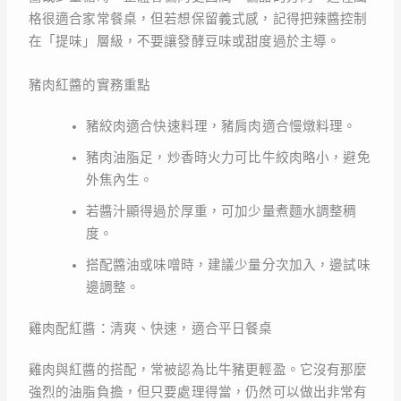
格很適合家常餐桌，但若想保留義式感，記得把辣醬控制
在「提味」層級，不要讓發酵豆味或甜度過於主導。
豬肉紅醬的實務重點
豬絞肉適合快速料理，豬肩肉適合慢燉料理。
豬肉油脂足，炒香時火力可比牛絞肉略小，避免
外焦內生。
若醬汁顯得過於厚重，可加少量煮麵水調整稠
度。
搭配醬油或味噌時，建議少量分次加入，邊試味
邊調整。
雞肉配紅醬：清爽、快速，適合平日餐桌
雞肉與紅醬的搭配，常被認為比牛豬更輕盈。它沒有那麼
強烈的油脂負擔，但只要處理得當，仍然可以做出非常有