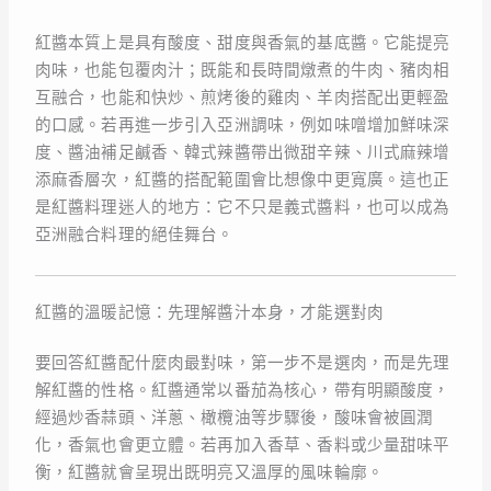
紅醬本質上是具有酸度、甜度與香氣的基底醬。它能提亮
肉味，也能包覆肉汁；既能和長時間燉煮的牛肉、豬肉相
互融合，也能和快炒、煎烤後的雞肉、羊肉搭配出更輕盈
的口感。若再進一步引入亞洲調味，例如味噌增加鮮味深
度、醬油補足鹹香、韓式辣醬帶出微甜辛辣、川式麻辣增
添麻香層次，紅醬的搭配範圍會比想像中更寬廣。這也正
是紅醬料理迷人的地方：它不只是義式醬料，也可以成為
亞洲融合料理的絕佳舞台。
紅醬的溫暖記憶：先理解醬汁本身，才能選對肉
要回答紅醬配什麼肉最對味，第一步不是選肉，而是先理
解紅醬的性格。紅醬通常以番茄為核心，帶有明顯酸度，
經過炒香蒜頭、洋蔥、橄欖油等步驟後，酸味會被圓潤
化，香氣也會更立體。若再加入香草、香料或少量甜味平
衡，紅醬就會呈現出既明亮又溫厚的風味輪廓。