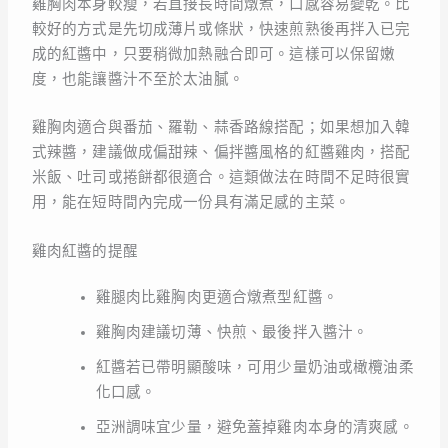
雞胸肉本身較瘦，若直接長時間燉煮，口感容易變乾。比
較好的方式是先切成薄片或條狀，快速煎熟後再拌入已完
成的紅醬中，只要稍微加熱融合即可。這樣可以保留嫩
度，也能讓醬汁不至於太油膩。
雞胸肉適合與番茄、羅勒、蒜香路線搭配；如果想加入韓
式辣醬，建議做成偏甜辣、偏拌醬風格的紅醬雞肉，搭配
米飯、吐司或捲餅都很適合。這類做法在時間不足時很實
用，能在短時間內完成一份具有滿足感的主菜。
雞肉紅醬的提醒
雞腿肉比雞胸肉更適合燉煮型紅醬。
雞胸肉建議切薄、快煎、最後拌入醬汁。
紅醬若已帶明顯酸味，可用少量奶油或橄欖油柔
化口感。
亞洲調味宜少量，避免蓋掉雞肉本身的清爽感。