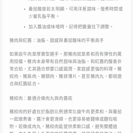
番茄酸度若太明顯，可用洋蔥甜味、慢煮時間或
少量乳脂平衡。
加入醬油或味噌時，記得把鹽量往下調整。
豬肉與紅醬：油脂、甜感與番茄酸味的平衡高手
如果說牛肉是厚實型選手，那豬肉就是柔和而有彈性的萬
用搭檔。豬肉本身帶有自然甜味與油脂，和紅醬的酸香非
常合拍，尤其適合想要口感圓潤、家庭感更強的料理。豬
絞肉、豬肩肉、豬頸肉、豬排薄片，甚至豬肉丸，都很適
合與紅醬結合。
豬絞肉：最適合做肉丸與肉醬底
豬絞肉的好處在於脂肪比例通常比瘦牛肉更柔和，與番茄
一起燉煮後，醬汁會更滑順，也更容易被麵條或麵包吸
附。若做成肉丸，豬絞肉能提供柔軟口感，避免整體過