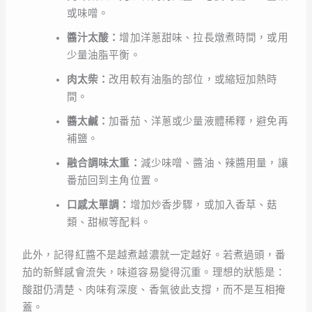
或味噌。
醬汁太酸：
增加洋蔥甜味、拉長燉煮時間，或用
少量油脂平衡。
肉太柴：
改用較有油脂的部位，或縮短加熱時
間。
醬太鹹：
加番茄、洋蔥或少量液體稀釋，避免再
補鹽。
融合調味太重：
減少味噌、醬油、辣醬用量，讓
番茄回到主角位置。
口感太單調：
增加炒香步驟，或加入香草、菇
類、甜椒等配料。
此外，記得紅醬不是越煮越濃就一定越好。若煮過頭，番
茄的新鮮感會流失，味道容易變得沉重。理想的狀態是：
酸甜仍清楚、肉味有深度、香氣彼此支撐，而不是互相掩
蓋。