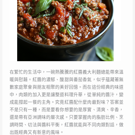
在繁忙的生活中，一碗熱騰騰的紅醬義大利麵總能帶來溫
暖與慰藉。紅醬的濃郁、酸甜與番茄香氣，似乎蘊藏著無
數家庭聚會與朋友相聚的美好回憶。而在這份經典的味道
中，肉類的加入更是讓整道料理升華，從單純的醬汁，變
成能撐起一餐的主角。究竟紅醬配什麼肉最對味？答案並
不是只有一種，而是要看你想要的是厚實、清爽、辛香，
還是帶有亞洲調味的層次感。只要掌握肉的脂肪比例、烹
調時間、切法與醬料平衡，紅醬就能與不同肉類對話，做
出既經典又有新意的風味。