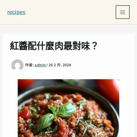
跳
至
recipes
主
要
內
容
紅醬配什麼肉最對味？
作者:
admin
/
26 2 月, 2026