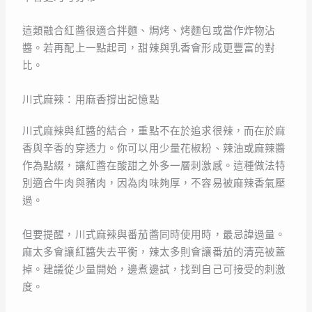
這類融合紅醬很適合拌麵、焗烤、烤麵包或當作炸物沾
醬。若再配上一點起司，甜辣與乳香會形成更豐富的對
比。
川式麻辣：用麻香撐出記憶點
川式麻辣與紅醬的結合，重點不在於追求很辣，而在於麻
香與辛香的穿透力。你可以用少量花椒粉、辣油或麻辣醬
作為點綴，讓紅醬在酸甜之外多一層刺激感。這種做法特
別適合牛肉與豬肉，因為肉味夠厚，不容易被麻辣香氣壓
過。
但要提醒，川式麻辣與番茄醬同時使用時，最忌諱過量。
麻太多會讓紅醬失去平衡，辣太多則會讓番茄的清亮被蓋
掉。建議從少量開始，邊煮邊試，找到自己可接受的刺激
度。