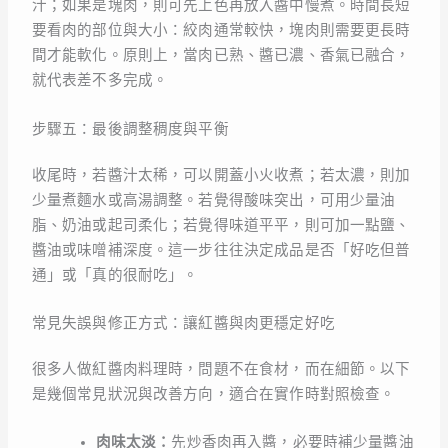
汁；如果是塊肉，則可先上色再放入醬中慢煮。時間長短
要看肉的部位與大小：絞肉通常較快，塊肉則需要更長時
間才能軟化。原則上，當肉已熟、醬已濃、香氣已融合，
就代表差不多完成。
步驟五：最後調整稠度與平衡
收尾時，若醬汁太稀，可以開蓋小火收煮；若太濃，則加
少量煮麵水或高湯調整。若覺得酸味突出，可用少量油
脂、奶油或起司柔化；若覺得味道平平，則可加一點鹽、
醬油或味噌補深度。這一步往往決定成品是否「好吃但普
通」或「真的很耐吃」。
常見失誤與修正方式：讓紅醬與肉更穩定好吃
很多人做紅醬肉料理時，問題不在食材，而在細節。以下
是幾個常見狀況與改善方向，適合在實作時對照檢查。
肉味太淡：
先炒香肉再入醬，必要時補少量醬油