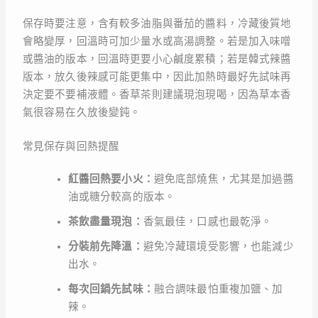
保存時要注意，含有較多油脂與番茄的醬料，冷藏後質地
會略變厚，回溫時可加少量水或高湯調整。若是加入味噌
或醬油的版本，回溫時更要小心鹹度累積；若是韓式辣醬
版本，放久後辣感可能更集中，因此加熱時最好先試味再
決定要不要補液體。香草茶則建議現泡現喝，因為草本香
氣很容易在久放後變鈍。
常見保存與回熱提醒
紅醬回熱要小火：
避免底部燒焦，尤其是加過醬
油或糖分較高的版本。
茶飲盡量現泡：
香氣最佳，口感也最乾淨。
分裝前先降溫：
避免冷藏環境受影響，也能減少
出水。
每次回鍋先試味：
融合調味最怕重複加鹽、加
辣。