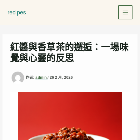
跳
至
recipes
主
要
內
容
紅醬與香草茶的邂逅：一場味
覺與心靈的反思
作者:
admin
/
26 2 月, 2026