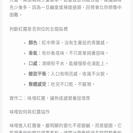
入鹽、黑胡椒與少量香草。若要做亞洲融合版，建議調味
先少後多，因為一旦鹹度或辣度過頭，回修會比你想像中
困難。
判斷紅醬是否到位的五個指標
顏色：
紅中帶深，沒有生番茄的青酸感。
香氣：
有炒香底味，不只是單純番茄味。
口感：
滑順但不水，能緩慢掛在湯匙上。
酸甜平衡：
入口有明亮感，收尾不尖銳。
整體感受：
吃完不口乾、不膩喉。
實作二：味噌紅醬，讓熟成感替番茄增厚
味噌如何與紅醬協作
味噌進入紅醬後，最明顯的變化不是變鹹，而是變圓。它
能把番茄的酸拉得更柔和，讓醬汁更像經過長時間熬煮的