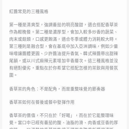
紅醬常見的三種風格
第一種是清爽型，強調番茄的明亮酸甜，適合搭配香草茶
作為輕晚餐。第二種是濃厚型，會加入較多炒香的蔬菜、
肉末或菇類，口感更飽滿，適合冬季或體力消耗較大時。
第三種則是融合型，會在基底中加入亞洲調味，例如少量
味噌讓醬體更圓、少許醬油提升香氣、韓式辣醬帶出甜辣
尾韻，或以川式麻辣元素增加辛香層次。這三種風格並沒
有絕對優劣，重點在於你希望它搭配怎樣的茶飲與用餐氛
圍。
香草茶的角色：不是配角，而是重整味覺的節奏器
香草茶如何在餐後或餐中發揮作用
香草茶的價值，不只在於「好喝」，而在於它能整理味
覺。當口中已經有番茄的酸、油脂的滑、肉香或豆香的厚