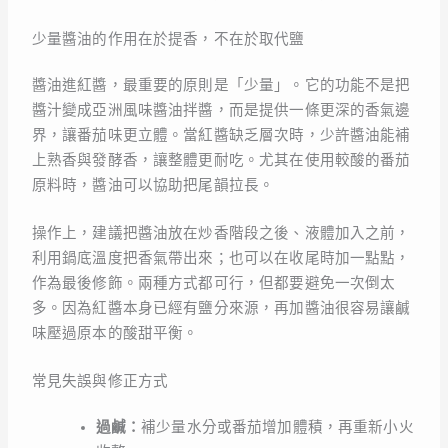
少量醬油的作用在於提香，不在於取代鹽
醬油進紅醬，最重要的原則是「少量」。它的功能不是把
醬汁變成亞洲風味醬油拌醬，而是提供一條更深的香氣邊
界，讓番茄味更立體。當紅醬缺乏層次時，少許醬油能補
上熟香與發酵香，讓整體更耐吃。尤其在使用較酸的番茄
原料時，醬油可以協助把尾韻拉長。
操作上，建議把醬油放在炒香階段之後、液體加入之前，
利用鍋底溫度把香氣帶出來；也可以在收尾時加一點點，
作為最後修飾。兩種方式都可行，但都要避免一次倒太
多。因為紅醬本身已經有鹽分來源，再加醬油很容易讓鹹
味壓過原本的酸甜平衡。
常見失誤與修正方式
過鹹：
補少量水分或番茄增加體積，再重新小火