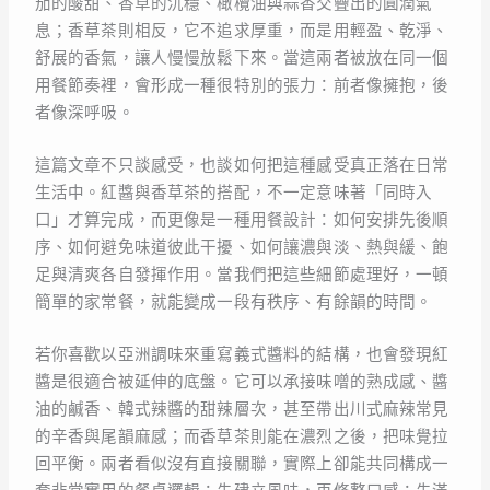
茄的酸甜、香草的沉穩、橄欖油與蒜香交疊出的圓潤氣
息；香草茶則相反，它不追求厚重，而是用輕盈、乾淨、
舒展的香氣，讓人慢慢放鬆下來。當這兩者被放在同一個
用餐節奏裡，會形成一種很特別的張力：前者像擁抱，後
者像深呼吸。
這篇文章不只談感受，也談如何把這種感受真正落在日常
生活中。紅醬與香草茶的搭配，不一定意味著「同時入
口」才算完成，而更像是一種用餐設計：如何安排先後順
序、如何避免味道彼此干擾、如何讓濃與淡、熱與緩、飽
足與清爽各自發揮作用。當我們把這些細節處理好，一頓
簡單的家常餐，就能變成一段有秩序、有餘韻的時間。
若你喜歡以亞洲調味來重寫義式醬料的結構，也會發現紅
醬是很適合被延伸的底盤。它可以承接味噌的熟成感、醬
油的鹹香、韓式辣醬的甜辣層次，甚至帶出川式麻辣常見
的辛香與尾韻麻感；而香草茶則能在濃烈之後，把味覺拉
回平衡。兩者看似沒有直接關聯，實際上卻能共同構成一