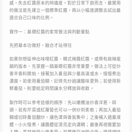
感，失去紅醬原本的辨識度。對於日常下廚而言，最實用
的做法是先建立一個標準紅醬，再以小幅度調整去試出最
適合自己口味的比例。
實作一：基礎紅醬的家常做法與判斷重點
先把基本功做好，融合才站得住
如果你想延伸出味噌紅醬、韓式辣醬紅醬，或帶有麻辣尾
韻的版本，先掌握一鍋基礎紅醬非常重要。做法上可從炒
香辛香料開始，接著加入番茄與少量高湯或水，慢慢煮出
濃度。若使用番茄糊，記得先炒過讓酸味更熟；若使用新
鮮番茄，則要給足時間讓水分釋放與收斂。
製作時可以參考這樣的順序：先以橄欖油炒香洋蔥、蒜
頭，若有芹菜或紅蘿蔔也可以一併炒到柔軟；再加入番茄
糊或切碎番茄翻炒，讓色澤與香氣集中；之後補入適量液
體，小火慢煮，讓醬體從清亮走向濃稠；最後再視需要加