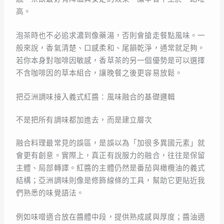
高。
泡茶時也不必追求濃到像藥湯，否則會搶走餐點風味。一
般來說，香氣清楚、口感柔和、尾韻乾淨，通常就足夠。
若你本身對咖啡因敏感，香草茶的另一個優勢是可以選擇
不含咖啡因的草本組合，讓晚餐之後更容易放鬆。
把亞洲調味接入義式紅醬：風味融合的基礎邏輯
不是把所有調味都加進去，而是建立層次
融合料理最常見的誤區，是誤以為「加很多異國元素」就
會更有創意。實際上，真正有說服力的融合，往往是保留
主體、局部轉譯。紅醬的主體仍然是番茄與橄欖油的義式
結構；亞洲調味則像是修飾線條的工具，幫助它更貼近我
們熟悉的味覺語法。
例如味噌適合放在醬體中段，提供熟成感與厚度；醬油適