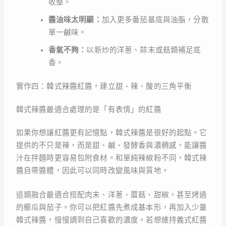
收整。
醬油味太明顯：
加入更多番茄基底與油脂，分散
單一鹹味。
香氣不夠：
以新炒的洋蔥、蒜末或菇類補足底
香。
實作四：韓式辣醬紅醬，建立甜、辣、酸的三角平衡
韓式辣醬最適合處理的是「有表情」的紅醬
如果你想讓紅醬更有記憶點，韓式辣醬是很好的起點。它
提供的不只是辣，而是甜、鹹、發酵香與濃稠感，能讓醬
汁在拌麵時更容易包附食材。和單純辣椒粉不同，韓式辣
醬自帶醬體，因此可以同時改變風味與質地。
這類融合最適合搭配肉末、洋蔥、蘑菇、甜椒，甚至烤過
的櫛瓜與茄子。你可以把紅醬先煮成基本形，再加入少量
韓式辣醬，慢慢調到自己喜歡的濃度。若想維持義式紅醬