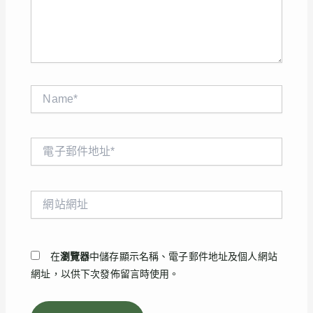
內
容...
Name*
電
子
郵
件
網
地
站
址
網
*
址
在
瀏覽器
中儲存顯示名稱、電子郵件地址及個人網站
網址，以供下次發佈留言時使用。