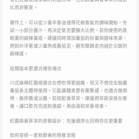
比而非衝突。
實作上，可以從少量辛香油或帶花椒香氣的調味開始，先
試一小部分醬汁，再決定是否要擴大比例。若你使用的是
較重的麻辣基底，建議同時增加番茄的份量與甜味來源，
例如炒洋蔥或少量熟成番茄泥，避免整鍋走向過於尖銳的
麻辣感。
這類版本更適合哪些場合
川式麻辣紅醬很適合在想吃得更過癮、但又不想完全脫離
番茄系主體時使用。它能讓麵食更有衝擊感，也適合做焗
烤、飯拌醬或沾醬。若搭配香草茶，建議把茶飲安排在餐
後，讓口腔先完成刺激感，再由溫和茶香收束。
紅醬與香草茶的搭餐設計：先後順序比同時存在更重要
如何安排一套有節奏的用餐流程