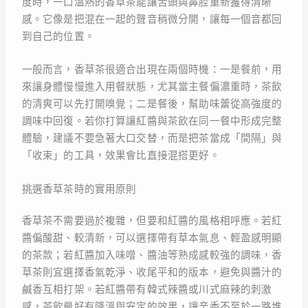
度時，一口溫熱的香草茶能讓舌頭與鼻腔重新獲得清晰
感。它像是把混在一起的聲音稍微分開，讓每一個音都回
到自己的位置。
一般而言，香草茶很適合出現在兩個時機：一是餐前，用
來讓身體慢慢進入用餐狀態，尤其當主餐偏濃重時，茶飲
的清爽可以先打開嗅覺；二是餐後，幫助味蕾從高強度的
調味中回復。若你打算讓紅醬與茶飲在同一餐中形成完整
體驗，建議不要急著大口交替，而是把茶當成「間隔」與
「收束」的工具，效果會比直接混搭更好。
挑選香草茶時的實用原則
香草茶不需要過於複雜，但要和紅醬的風格相呼應。若紅
醬偏酸甜、較清新，可以選擇帶有草本氣息、輕盈感明顯
的茶款；若紅醬加入味噌、醬油等熟成感較強的調味，香
草茶則宜選擇香氣乾淨、收尾平和的版本，避免與醬汁的
鹹香互相打架。若紅醬帶有韓式辣醬或川式麻辣的刺激
感，茶飲最好有降溫與安定的效果，讓辛香不至於一路堆