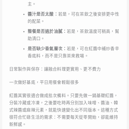
主。
醬汁是否太酸：
若是，可在茶飲之後安排更中性
的配菜。
整餐是否過於油膩：
若是，茶飲溫度可稍高，幫
助清口。
是否缺少香氣層次：
若是，可在紅醬中補炒香辛
香底料，而不是只靠茶來救場。
日常製作與保存：讓融合料理更實用、更不費力
一次做好基底，平日用餐會輕鬆很多
紅醬其實很適合做成批次備料。只要先做一鍋基礎紅醬，
分裝冷藏或冷凍，之後要吃時再分別加入味噌、醬油、韓
式辣醬或麻辣元素，就能快速變化出不同版本。這種方式
很符合忙碌生活的需求：不需要每天從零開始，卻能維持
新鮮感。