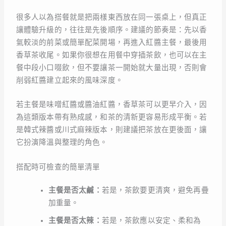
很多人以為搭餐就是把兩樣東西放在同一張桌上，但真正
讓體驗升級的，往往是先後順序。建議的節奏是：先以香
氣較淡的前菜或簡單配菜開場，再進入紅醬主餐，最後用
香草茶收尾。如果你很想在用餐中穿插茶飲，也可以在主
餐中段小口啜飲，但不要讓茶一開始就大量出現，否則會
削弱紅醬建立起來的風味深度。
若主餐是味噌紅醬或醬油紅醬，香草茶可以更早介入，因
為這類版本帶有熟成感，和茶的清新更容易形成平衡。若
是韓式辣醬或川式麻辣版本，則建議把茶放在更後面，讓
它扮演降溫與整理的角色。
搭配時可檢查的簡單清單
主餐是否太鹹：
若是，茶飲要更清爽，避免再疊
加重量。
主餐是否太辣：
若是，茶飲應以安定、柔和為