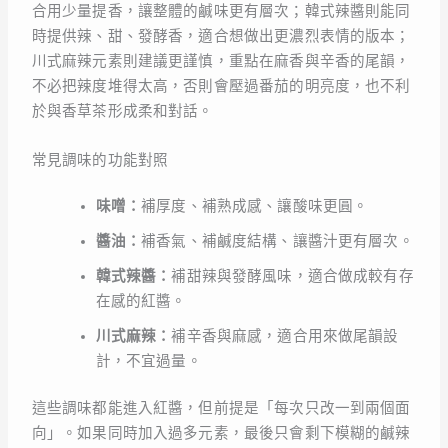
合用少量提香，讓整體的鹹味更有層次；韓式辣醬則能同
時提供辣、甜、發酵香，適合想做出更濃烈表情的版本；
川式麻辣元素則建議更謹慎，重點在麻香與辛香的尾韻，
不必把辣度堆得太高，否則會壓過番茄的明亮度，也不利
於與香草茶形成柔和對話。
常見調味的功能對照
味噌：
補厚度、補熟成感、讓酸味更圓。
醬油：
補香氣、補鹹度結構、讓醬汁更有層次。
韓式辣醬：
補甜辣與發酵風味，適合做成較有存
在感的紅醬。
川式麻辣：
補辛香與麻感，適合用來做尾韻設
計，不宜過量。
這些調味都能進入紅醬，但前提是「每次只改一到兩個面
向」。如果同時加入過多元素，最後只會剩下模糊的鹹辣