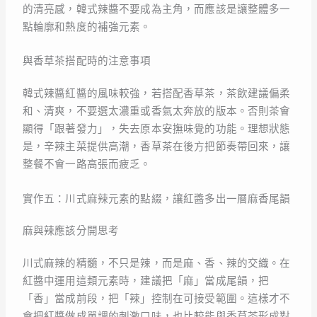
的清亮感，韓式辣醬不要成為主角，而應該是讓整體多一
點輪廓和熱度的補強元素。
與香草茶搭配時的注意事項
韓式辣醬紅醬的風味較強，若搭配香草茶，茶飲建議偏柔
和、清爽，不要選太濃重或香氣太奔放的版本。否則茶會
顯得「跟著發力」，失去原本安撫味覺的功能。理想狀態
是，辛辣主菜提供高潮，香草茶在後方把節奏帶回來，讓
整餐不會一路高張而疲乏。
實作五：川式麻辣元素的點綴，讓紅醬多出一層麻香尾韻
麻與辣應該分開思考
川式麻辣的精髓，不只是辣，而是麻、香、辣的交織。在
紅醬中運用這類元素時，建議把「麻」當成尾韻，把
「香」當成前段，把「辣」控制在可接受範圍。這樣才不
會把紅醬做成單調的刺激口味，也比較能與香草茶形成對