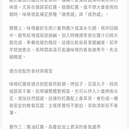
味道。尤其在做蔬菜紅醬、菇類紅醬，或不想大量使用肉
類時，味噌很能補足那種「燉煮感」與「成熟感」。
實務上，味噌最好先用少量熱醬汁或溫水化開，再拌回鍋
中，避免結塊或局部過鹹。加入時機通常放在醬汁已經大
致完成、準備收尾的階段，這樣比較容易掌握鹹度。若早
早就放進去，長時間高溫可能讓味噌的香氣被煮平，失去
細緻度。
適合搭配的食材與餐型
味噌紅醬很適合搭配香煎菇類、烤茄子、豆腐丸子、絞肉
或蔬菜千層。若想讓整體更輕盈，也可以拌入少量烤南瓜
泥，增加自然甜感。這樣的紅醬配上香草茶，會形成一種
很安定的晚餐氛圍：主餐厚實但不壓迫，茶飲清新但不單
薄。
實作三：醬油紅醬，為番茄加上更深的香氣邊界