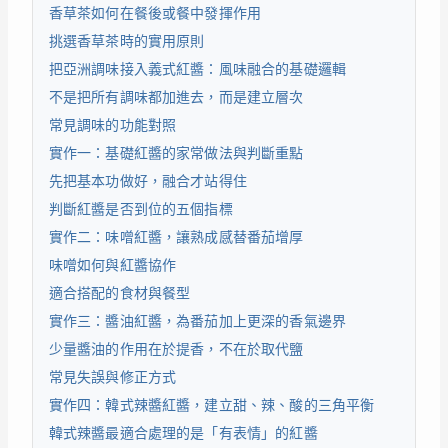
香草茶如何在餐後或餐中發揮作用
挑選香草茶時的實用原則
把亞洲調味接入義式紅醬：風味融合的基礎邏輯
不是把所有調味都加進去，而是建立層次
常見調味的功能對照
實作一：基礎紅醬的家常做法與判斷重點
先把基本功做好，融合才站得住
判斷紅醬是否到位的五個指標
實作二：味噌紅醬，讓熟成感替番茄增厚
味噌如何與紅醬協作
適合搭配的食材與餐型
實作三：醬油紅醬，為番茄加上更深的香氣邊界
少量醬油的作用在於提香，不在於取代鹽
常見失誤與修正方式
實作四：韓式辣醬紅醬，建立甜、辣、酸的三角平衡
韓式辣醬最適合處理的是「有表情」的紅醬