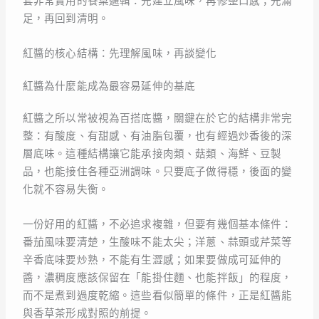
套非常實用的餐桌邏輯：先建立風味，再修整口感；先滿
足，再回到清明。
紅醬的核心結構：先理解風味，再談變化
紅醬為什麼能成為最容易延伸的基底
紅醬之所以常被視為百搭底醬，關鍵在於它的結構非常完
整：有酸度、有甜感、有油脂包覆，也有經過炒香後的深
層底味。這種結構讓它能承接肉類、菇類、海鮮、豆製
品，也能接住各種亞洲調味。只要底子做得穩，後面的變
化就不容易失衡。
一份好用的紅醬，不必追求複雜，但要有幾個基本條件：
番茄風味要清楚，生酸味不能太尖；洋蔥、蒜頭或芹菜等
辛香底味要炒熟，不能有生澀感；如果要做成可延伸的
醬，濃稠度應該保留在「能掛住麵、也能拌飯」的程度，
而不是煮到過度乾縮。這些看似簡單的條件，正是紅醬能
與香草茶形成對照的前提。