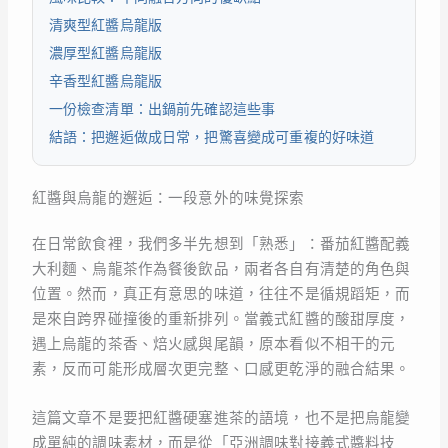
清爽型紅醬烏龍版
濃厚型紅醬烏龍版
辛香型紅醬烏龍版
一份檢查清單：出鍋前先確認這些事
結語：把邂逅做成日常，把驚喜變成可重複的好味道
紅醬與烏龍的邂逅：一段意外的味覺探索
在日常飲食裡，我們多半先想到「熟悉」：番茄紅醬配義
大利麵、烏龍茶作為餐後飲品，兩者各自有清楚的角色與
位置。然而，真正有意思的味道，往往不是循規蹈矩，而
是來自跨界碰撞後的重新排列。當義式紅醬的酸甜厚度，
遇上烏龍的茶香、焙火感與尾韻，原本看似不相干的元
素，反而可能形成層次更完整、口感更乾淨的融合結果。
這篇文章不是要把紅醬硬塞進茶的語境，也不是把烏龍變
成單純的調味素材，而是從「亞洲調味對接義式醬料技