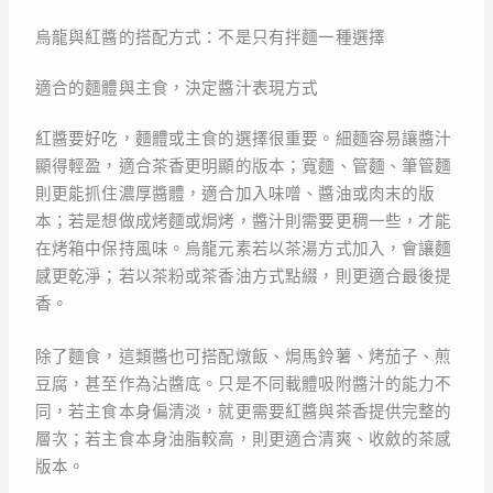
烏龍與紅醬的搭配方式：不是只有拌麵一種選擇
適合的麵體與主食，決定醬汁表現方式
紅醬要好吃，麵體或主食的選擇很重要。細麵容易讓醬汁
顯得輕盈，適合茶香更明顯的版本；寬麵、管麵、筆管麵
則更能抓住濃厚醬體，適合加入味噌、醬油或肉末的版
本；若是想做成烤麵或焗烤，醬汁則需要更稠一些，才能
在烤箱中保持風味。烏龍元素若以茶湯方式加入，會讓麵
感更乾淨；若以茶粉或茶香油方式點綴，則更適合最後提
香。
除了麵食，這類醬也可搭配燉飯、焗馬鈴薯、烤茄子、煎
豆腐，甚至作為沾醬底。只是不同載體吸附醬汁的能力不
同，若主食本身偏清淡，就更需要紅醬與茶香提供完整的
層次；若主食本身油脂較高，則更適合清爽、收斂的茶感
版本。