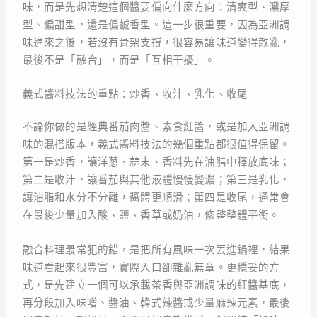
味，而是先想清楚這個醬要偏向什麼方向：清爽型、濃厚
型、偏甜型，還是偏鹹香型。這一步很重要，因為亞洲調
味進來之後，若沒有骨架支撐，很容易讓味道變得散亂，
最後不是「融合」，而是「互相干擾」。
義式醬料技法的重點：炒香、收汁、乳化、收尾
不論你做的是經典番茄肉醬、素食紅醬，或是加入亞洲調
味的混搭版本，義式醬料技法的幾個重點都很值得保留。
第一是炒香，讓洋蔥、蒜末、香料先在油脂中釋放底味；
第二是收汁，讓番茄與其他液體慢慢變濃；第三是乳化，
讓油脂和水分不分離，醬體更順滑；第四是收尾，通常會
在最後少量加入酸、鹽、香草或奶油，修整整體平衡。
融合料理最常犯的錯，是把所有風味一次丟進鍋裡，結果
味道看起來很豐富，實際入口卻雜亂無章。更穩妥的方
式，是先建立一個可以承載茶香與亞洲調味的紅醬基底，
再分段加入味噌、醬油、韓式辣醬或少量麻辣元素，最後