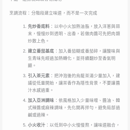
烹調流程：分階段建立味道，而不是一次完成
先炒香底料
：以中小火加熱油脂，放入洋蔥與蒜
末，慢慢炒到透明、出香，若做肉醬可先把肉類
炒散上色。
建立番茄基底
：加入番茄糊或番茄碎，讓酸味與
生青味先經過加熱轉化，並持續翻炒至香氣明
顯。
引入茶元素
：把沖泡後的烏龍茶湯少量加入，建
議從低量開始，讓茶香作為隱性背景，不要讓醬
汁水感過重。
加入亞洲調味
：依風格加入少量味噌、醬油、韓
式辣醬或麻辣調味，先化開再拌勻，避免局部過
鹹或過辣。
小火收汁
：以低到中小火慢慢熬，讓味道融合，