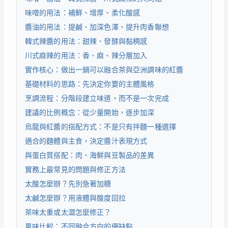
味噌的用法：補鮮、增厚、柔化酸感
醬油的用法：提鹹、加深色澤、提升肉香聯想
韓式辣醬的用法：甜辣、發酵與黏稠感
川式麻辣的用法：香、麻、辣分層加入
實作核心：做出一鍋可以融合茶與亞洲調味的紅醬
基礎材料的思路：先決定你要的主體風格
烹調流程：分階段建立味道，而不是一次完成
建議的比例概念：從少量開始，逐步加深
烏龍與紅醬的搭配方式：不是只有拌麵一種選擇
適合的麵體與主食，決定醬汁表現方式
與蛋白質搭配：肉、海鮮與豆製品的差異
實務上最常見的問題與修正方法
太酸怎麼辦？先別急著加糖
太鹹怎麼辦？用液體與酸度回拉
茶味太重或太澀怎麼修正？
風味比較：不同融合方向的優缺點