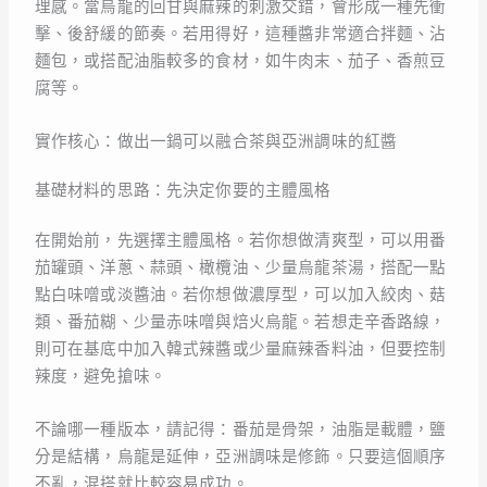
理感。當烏龍的回甘與麻辣的刺激交錯，會形成一種先衝
擊、後舒緩的節奏。若用得好，這種醬非常適合拌麵、沾
麵包，或搭配油脂較多的食材，如牛肉末、茄子、香煎豆
腐等。
實作核心：做出一鍋可以融合茶與亞洲調味的紅醬
基礎材料的思路：先決定你要的主體風格
在開始前，先選擇主體風格。若你想做清爽型，可以用番
茄罐頭、洋蔥、蒜頭、橄欖油、少量烏龍茶湯，搭配一點
點白味噌或淡醬油。若你想做濃厚型，可以加入絞肉、菇
類、番茄糊、少量赤味噌與焙火烏龍。若想走辛香路線，
則可在基底中加入韓式辣醬或少量麻辣香料油，但要控制
辣度，避免搶味。
不論哪一種版本，請記得：番茄是骨架，油脂是載體，鹽
分是結構，烏龍是延伸，亞洲調味是修飾。只要這個順序
不亂，混搭就比較容易成功。