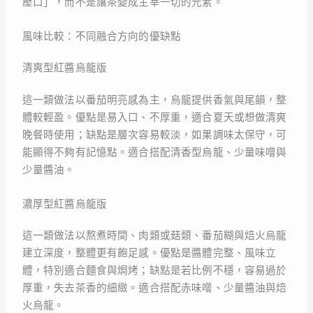
壓口」，而不是讓茶變成主宰一切的元素。
風味比較：不同融合方向的優缺點
清爽型紅醬烏龍版
這一類做法以番茄明亮感為主，烏龍提供香氣與尾韻，整
體較輕盈。優點是易入口、不厚重，適合夏天或想做清爽
晚餐時使用；缺點是層次容易較淡，如果調味太保守，可
能顯得不夠有記憶點。適合搭配清香型烏龍、少量味噌與
少量醬油。
濃厚型紅醬烏龍版
這一類做法以熬煮時間、肉類或菇類、番茄糊與焙火烏龍
建立深度，整體更有飽足感。優點是醬體完整、風味立
體，特別適合麵食與焗烤；缺點是若比例不穩，容易過於
厚重，失去茶香的細緻。適合搭配赤味噌、少量醬油與焙
火烏龍。