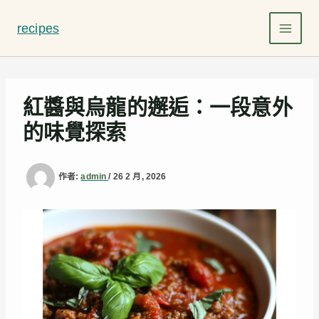
跳
至
recipes
主
要
內
容
紅醬與烏龍的邂逅：一段意外
的味覺探索
作者:
admin
/
26 2 月, 2026