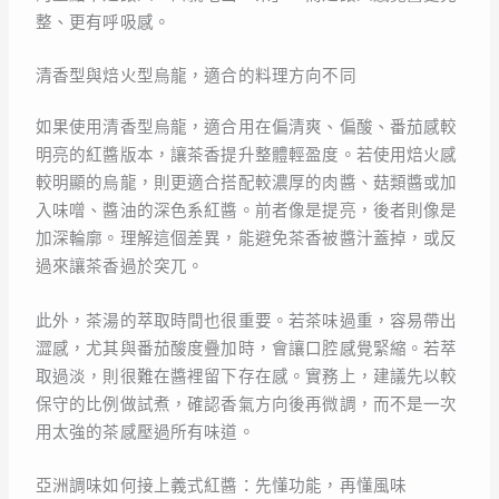
整、更有呼吸感。
清香型與焙火型烏龍，適合的料理方向不同
如果使用清香型烏龍，適合用在偏清爽、偏酸、番茄感較
明亮的紅醬版本，讓茶香提升整體輕盈度。若使用焙火感
較明顯的烏龍，則更適合搭配較濃厚的肉醬、菇類醬或加
入味噌、醬油的深色系紅醬。前者像是提亮，後者則像是
加深輪廓。理解這個差異，能避免茶香被醬汁蓋掉，或反
過來讓茶香過於突兀。
此外，茶湯的萃取時間也很重要。若茶味過重，容易帶出
澀感，尤其與番茄酸度疊加時，會讓口腔感覺緊縮。若萃
取過淡，則很難在醬裡留下存在感。實務上，建議先以較
保守的比例做試煮，確認香氣方向後再微調，而不是一次
用太強的茶感壓過所有味道。
亞洲調味如何接上義式紅醬：先懂功能，再懂風味