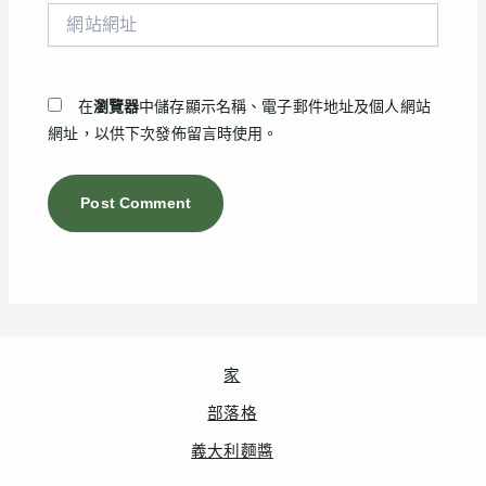
網
地
站
址
網
*
址
在
瀏覽器
中儲存顯示名稱、電子郵件地址及個人網站
網址，以供下次發佈留言時使用。
家
部落格
義大利麵醬