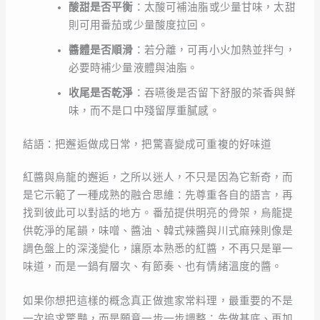
酸甜是否平衡
：太酸可補油脂或少量甘味，太甜
則可用番茄或少量酸度拉回。
醬體是否順滑
：若分離，可再小火加熱並拌勻，
必要時補少量液體與油脂。
收尾是否乾淨
：吞嚥後是否留下舒服的茶香與鮮
味，而不是口中殘留厚重膩感。
結語：把邂逅做成日常，把驚喜變成可重複的好味道
紅醬與烏龍的邂逅，之所以迷人，不只是因為它新奇，而
是它示範了一種成熟的融合思維：先尊重各自的語言，再
找到彼此可以對話的地方。番茄提供明亮的骨架，烏龍提
供乾淨的尾韻，味噌、醬油、韓式辣醬與川式麻辣則像是
調色盤上的深淺變化，讓原本熟悉的紅醬，不再只是單一
味道，而是一鍋有層次、有節奏、也有情緒溫度的醬。
如果你想把這樣的概念真正做進家常料理，最重要的不是
一次追求驚豔，而是願意一步一步調整：先做基底、再加