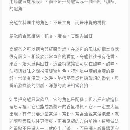
用烏龍做尾韻設計，而不是把烏龍當成一個單純「加味」
的配角。
烏龍在料理中的角色：不是主角，而是味覺的橋樑
烏龍的香氣結構：花香、焙香、甘韻與回甘
烏龍茶之所以適合與紅醬對話，在於它的風味結構本身就
很有層次。相較於非常直白的香氣，烏龍往往帶有花香、
果香、焙火感與回甘，這些特徵讓它可以在酸味、鹹味、
油脂與鮮味之間扮演緩衝角色。特別是中焙到重焙的烏
龍，常帶有溫暖、乾淨、略帶堅果或焦糖聯想的香氣，與
番茄熬煮後的甜感、洋蔥的底味相當合拍。
如果把烏龍只當飲品，它的角色是配餐；但若把它放進料
理思考裡，它也能成為醬汁的香氣橋樑。它不一定要大量
出現，有時只要少量茶湯、茶粉、茶香油或茶浸泡液，就
能讓整體風味往更清爽、更有尾韻的方向前進。這種做法
的重點不是讓人一口就吃出「茶」，而是讓人感覺醬更完