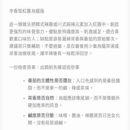
辛香型紅醬烏龍版
這一類做法把韓式辣醬或川式麻辣元素加入紅醬中，創造
更強烈的味覺張力。優點是辨識度高、刺激感足，適合喜
歡重口味的人；缺點是容易蓋掉茶香與番茄的原始層次。
建議茶只做輔助，不要過量，並在最後用少量烏龍茶湯或
茶香油做收尾，讓辛辣後有一絲乾淨回甘。
一份檢查清單：出鍋前先確認這些事
番茄的主體性是否還在
：入口先感到的是番茄酸
甜，而不是單一的鹹、辣或茶味。
茶香是否自然
：烏龍應該像尾韻，而不是像額外
硬加進來的訊息。
鹹度是否分散
：味噌、醬油、辣醬是否已完全化
開，沒有局部過鹹。