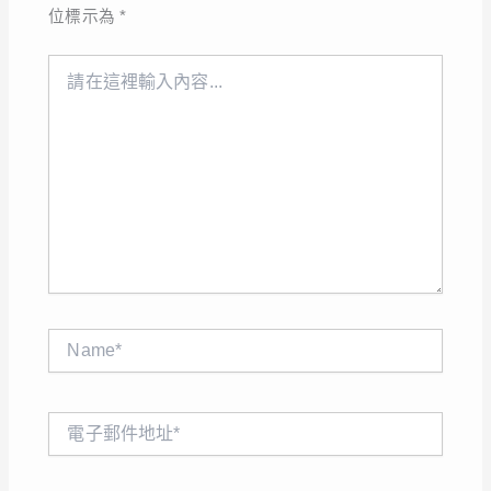
位標示為
*
請
在
這
裡
輸
入
內
容...
Name*
電
子
郵
件