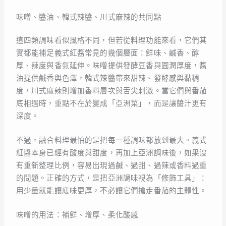
味噌、醬油、韓式辣醬、川式麻辣的共同點
這四類調味看似風格不同，但若從料理功能來看，它們其
實都能補足義式紅醬常見的幾個層面：鮮味、鹹香、醇
厚、辣度與香氣延伸。味噌提供發酵豆香與圓潤厚度，醬
油提供鹹香與色澤，韓式辣醬帶來甜辣、發酵感與黏稠
度，川式麻辣則增加香料層次與舌尖刺激。當它們與番茄
底相遇時，重點不在於變成「亞洲菜」，而是讓醬汁更有
深度。
不過，融合料理最怕的是把每一種調味都放到最大。義式
紅醬本身已經有酸度與甜度，再加上亞洲調味後，如果沒
有重新整理比例，容易出現過鹹、過甜、過辣或香料過重
的問題。正確的方式，是把亞洲調味視為「修飾工具」：
用少量就能讓底味更厚，不必讓它們搶走番茄的主體性。
味噌的用法：補鮮、增厚、柔化酸感