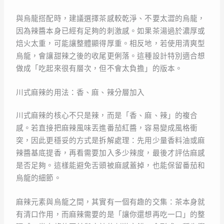
與烏龍搭配時，建議選擇茶感較乾淨、不要太澀的烏龍，
因為辣醬本身已經有足夠的刺激感。如果茶湯過於濃厚或
焙火太重，可能讓整體顯得厚重。相反地，若使用清爽型
烏龍，會讓甜辣之後的收尾更俐落。這種設計特別適合想
做成「吃起來很有層次，但不會太負擔」的版本。
川式麻辣的用法：香、麻、辣分層加入
川式麻辣的核心不只是辣，而是「香、麻、辣」的複合
感。若直接把麻辣風味丟進番茄紅醬，容易變成風格衝
突，因此更穩妥的方式是拆解處理：先用少量香料油或麻
辣醬基底提香，再看需要加入多少辣度，最後才評估麻感
是否足夠。這樣能避免舌頭被麻感蓋掉，也能保留番茄和
烏龍的細節。
麻辣元素與烏龍之間，其實有一個有趣的交集：茶本身就
有清口作用，而麻辣需要的是「讓你還想再吃一口」的整