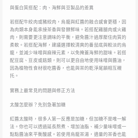
與蛋白質搭配：肉、海鮮與豆製品的差異
若搭配牛絞肉或豬絞肉，烏龍與紅醬的融合感會更穩，因
為肉類本身能承接茶香與發酵鮮味。若搭配雞腿肉或火雞
肉，則需要更注意調味的平衡，避免醬汁過厚壓住肉質的
柔軟。若搭配海鮮，建議選擇較清爽的番茄底與較淡的烏
龍，並減少味噌與麻辣元素，以免掩蓋海鮮的甜味。若搭
配豆腐、豆皮或菇類，則可以更自由地使用味噌與醬油，
因為植物性食材很吃醬香，也能與茶的乾淨尾韻相互襯
托。
實務上最常見的問題與修正方法
太酸怎麼辦？先別急著加糖
紅醬太酸時，很多人第一反應是加糖，但加糖不是唯一解
法。你也可以透過延長熬煮、增加油脂、補少量味噌或一
點點醬油來平衡酸感。若使用烏龍茶湯，適量的茶香也能