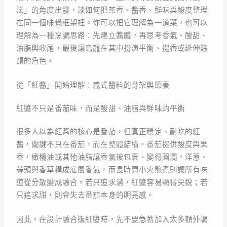
法」的角度出發，談如何把茶香、醬香、鮮味與酸度整理
在同一個味覺框架裡。你可以把它理解為一道菜，也可以
理解為一種烹調思路：先建立醬體，再思考香氣、酸甜、
油脂與收尾，最後讓烏龍在其中扮演平衡、提香或延伸餘
韻的角色。
從「紅醬」開始理解：義式醬料的骨架與節奏
紅醬不只是番茄味，而是酸甜、油脂與鮮味的平衡
很多人以為紅醬的核心是番茄，但真正穩定、耐吃的紅
醬，關鍵不只在番茄，而在整體結構。番茄提供酸度與果
香，橄欖油或其他油脂讓香氣被包裹、變得圓潤，洋蔥、
蒜頭與香草構成底層香氣，而長時間小火熬煮則讓所有味
道從分散變成融合。若只追求濃，紅醬容易顯得尖銳；若
只追求甜，則會失去番茄本身的明亮感。
因此，在設計融合版紅醬時，先不要急著加入太多額外調