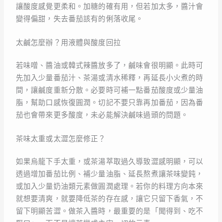
讓酸度感覺更柔和。加糖的確有用，但若加太多，醬汁會
變得偏甜，失去番茄該有的俐落收尾。
太鹹怎麼辦？用液體與酸度回拉
若味噌、醬油或韓式辣醬放多了，鹹味會很明顯。此時可
先加入少量番茄汁、茶湯或清水稀釋，再延長小火煮的時
間，讓鹹度重新分散。必要時可補一點番茄酸度或少量油
脂，幫助口感恢復圓潤。切記不要只靠再加番茄，因為番
茄也會帶來更多酸度，未必能解決鹹味過頭的問題。
茶味太重或太澀怎麼修正？
如果烏龍下手太重，或茶湯萃取過久導致澀感明顯，可以
透過增加番茄比例、補少量油脂、延長熬煮讓茶味變鈍，
或加入少量奶油類元素做圓潤處理。若你的料理方向本來
就想要清爽，就要降低茶的存在感，讓它只留下香氣，不
留下明顯苦澀。做茶入醬時，最重要的是「聞得到、吃不