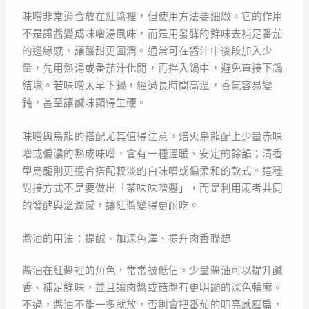
味噌非常適合放在紅醬裡，但使用方法要細緻。它的作用
不是讓醬變成味噌湯風味，而是用發酵的鮮味去補足番茄
的邊緣感，讓酸甜更圓潤。通常可在醬汁中後段加入少
量，先用熱湯或番茄汁化開，再拌入鍋中，避免直接下鍋
結塊。若味噌太早下鍋，經過長時間高溫，香氣容易變
鈍，甚至讓鹹味顯得生硬。
味噌與烏龍的搭配尤其值得注意。焙火烏龍配上少量赤味
噌或偏濃的熟成味噌，會有一種溫暖、安定的餘韻；清香
型烏龍則更適合搭配較淡的白味噌或偏柔和的款式。這種
對接方式不是要做出「茶味味噌醬」，而是利用兩者共同
的發酵與溫潤感，讓紅醬變得更耐吃。
醬油的用法：提鹹、加深色澤、提升肉香聯想
醬油在紅醬裡的角色，常常被低估。少量醬油可以提升鹹
香、補足鮮味，並且讓肉醬或菇醬有更明顯的深色輪廓。
不過，醬油不能一多就放，否則會把番茄的明亮感壓扁，