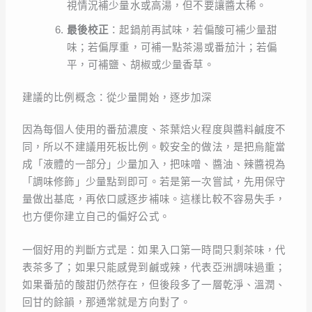
視情況補少量水或高湯，但不要讓醬太稀。
最後校正
：起鍋前再試味，若偏酸可補少量甜
味；若偏厚重，可補一點茶湯或番茄汁；若偏
平，可補鹽、胡椒或少量香草。
建議的比例概念：從少量開始，逐步加深
因為每個人使用的番茄濃度、茶葉焙火程度與醬料鹹度不
同，所以不建議用死板比例。較安全的做法，是把烏龍當
成「液體的一部分」少量加入，把味噌、醬油、辣醬視為
「調味修飾」少量點到即可。若是第一次嘗試，先用保守
量做出基底，再依口感逐步補味。這樣比較不容易失手，
也方便你建立自己的偏好公式。
一個好用的判斷方式是：如果入口第一時間只剩茶味，代
表茶多了；如果只能感覺到鹹或辣，代表亞洲調味過重；
如果番茄的酸甜仍然存在，但後段多了一層乾淨、溫潤、
回甘的餘韻，那通常就是方向對了。