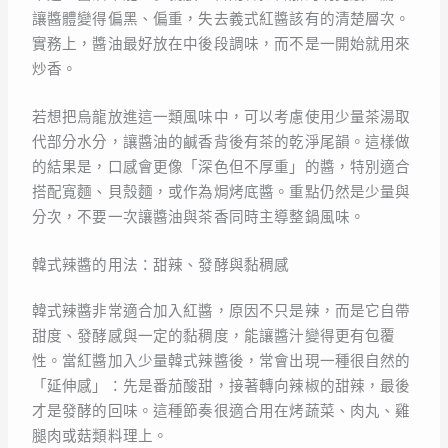
讓醬體變得偏黑、偏重，失去義式紅醬該有的清楚層次。
實務上，醬油最好放在中後段調味，而不是一開始就用來
炒香。
若想把烏龍放進這一類風味中，可以考慮使用少量茶湯取
代部分水分，讓醬油的鹹香背後有茶的乾淨尾韻。這樣做
的結果是，口感會更像「深色但不厚重」的醬，特別適合
搭配寬麵、貝殼麵，或作為焗烤底醬。重點仍然是少量與
分次，不要一次讓醬油與茶香同時主導整鍋風味。
韓式辣醬的用法：甜辣、發酵與黏稠感
韓式辣醬非常適合加入紅醬，原因不只是辣，而是它自帶
甜度、發酵感與一定的黏稠度，能讓醬汁變得更有包覆
性。當紅醬加入少量韓式辣醬後，常會出現一種很自然的
「延伸感」：先是番茄酸甜，接著轉向辣椒的甜辣，最後
才是發酵的回味。這種節奏很適合用在烤蔬菜、肉丸、雞
腿肉或菇類料理上。