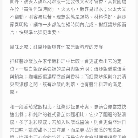
此外，很多人誤以為炒飯一定要很大火才會香，其實關鍵
在於「高溫但短時間」。火太小，飯容易出水；火太大又
不翻動，則容易焦苦。理想狀態是鍋熱、材料備好、翻炒
節奏明確，讓每一步都能在短時間內完成。對紅醬炒飯而
言，快與準比猛更重要。
風味比較：紅醬炒飯與其他家常飯料理的差異
把紅醬炒飯放在家常飯料理中比較，會更能看出它的定
位。一般白飯配菜強調的是菜與飯分明；蛋炒飯偏重蛋香
與鍋氣；咖哩飯偏濃厚醬感與香料；而紅醬炒飯則介於清
爽與濃郁之間，既有炒飯的利落，也有醬汁料理的滿足
感。
和一般番茄燉飯相比，紅醬炒飯更乾爽、更適合便當或快
速出餐；和純粹的義式番茄炒麵相比，它少了麵體的黏滑
感，多了米粒咬感；若加入味噌或醬油，則會更偏亞洲日
常口味，讓酸甜不只是洋風，而是更貼近熟悉的餐桌記
憶。這種中西交會的特質，正是它在家庭料理裡很實用的