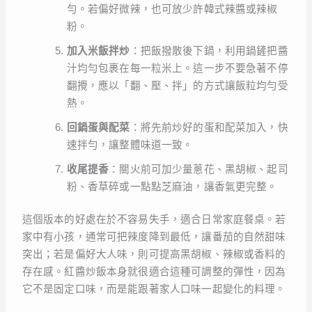
勻。若偏好微辣，也可放少許韓式辣醬或辣椒
粉。
加入米飯拌炒
：把飯撥散後下鍋，利用鍋鏟把醬
汁均勻包裹在每一粒米上。這一步不要急著不停
翻攪，應以「翻、壓、拌」的方式讓飯粒均勻受
熱。
回鍋蛋與配菜
：將先前炒好的蛋和配菜加入，快
速拌勻，讓整體味道一致。
收尾提香
：關火前可加少量蔥花、黑胡椒、起司
粉、香草碎或一點點芝麻油，讓香氣更完整。
這個版本的好處在於不容易失手，適合日常家庭餐桌。若
家中有小孩，通常可把辣度降到最低，讓番茄的自然甜味
突出；若是偏好大人味，則可提高黑胡椒、辣椒或香料的
存在感。紅醬炒飯本身就很適合這種可調整的彈性，因為
它不是固定口味，而是能跟著家人口味一起變化的料理。