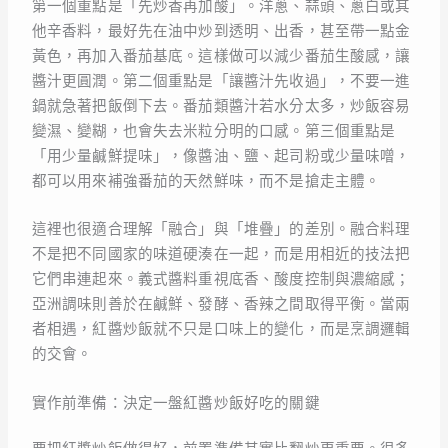
第一個重點是「先炒香再加酸」。洋蔥、蒜頭、蔥白或其
他辛香料，最好先在油中炒到透明、出香，甚至帶一點金
黃色，再加入番茄基底。這樣做可以減少番茄生酸感，讓
醬汁更圓潤。第二個重點是「讓醬汁先收過」，不要一進
鍋就急著把飯倒下去。番茄類醬汁若水分太多，炒飯容易
變濕、變糊，也會失去米粒分明的口感。第三個重點是
「用少量鹹鮮提味」，像醬油、鹽、起司粉或少量味噌，
都可以用來補強番茄的天然鮮味，而不是搶走主體。
這裡也很適合理解「融合」與「堆疊」的差別。融合料理
不是把不同國家的味道硬湊在一起，而是用相近的技法把
它們串連起來。義式醬料重視底香、酸度控制與濃縮感；
亞洲調味則善於在鹹鮮、發酵、香辣之間取得平衡。當兩
者相遇，紅醬炒飯就不只是口味上的變化，而是烹調邏輯
的交會。
實作前準備：決定一盤紅醬炒飯好吃的關鍵