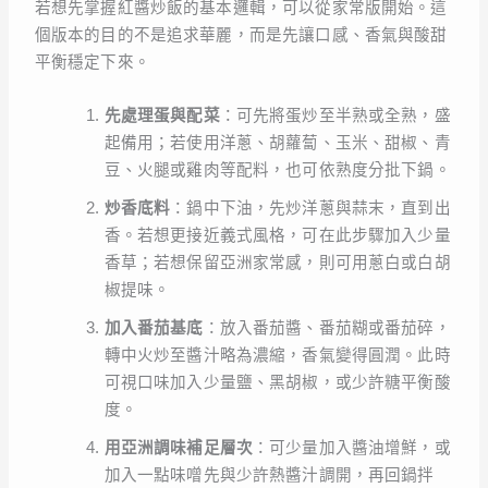
若想先掌握紅醬炒飯的基本邏輯，可以從家常版開始。這
個版本的目的不是追求華麗，而是先讓口感、香氣與酸甜
平衡穩定下來。
先處理蛋與配菜
：可先將蛋炒至半熟或全熟，盛
起備用；若使用洋蔥、胡蘿蔔、玉米、甜椒、青
豆、火腿或雞肉等配料，也可依熟度分批下鍋。
炒香底料
：鍋中下油，先炒洋蔥與蒜末，直到出
香。若想更接近義式風格，可在此步驟加入少量
香草；若想保留亞洲家常感，則可用蔥白或白胡
椒提味。
加入番茄基底
：放入番茄醬、番茄糊或番茄碎，
轉中火炒至醬汁略為濃縮，香氣變得圓潤。此時
可視口味加入少量鹽、黑胡椒，或少許糖平衡酸
度。
用亞洲調味補足層次
：可少量加入醬油增鮮，或
加入一點味噌先與少許熱醬汁調開，再回鍋拌