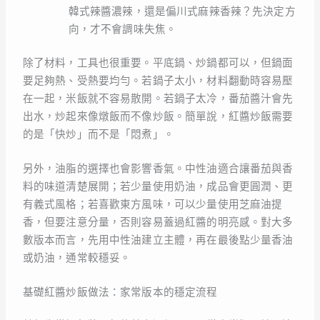
韓式辣醬濃辣，還是偏川式麻辣香辣？先決定方
向，才不會調味失焦。
除了材料，工具也很重要。平底鍋、炒鍋都可以，但鍋面
要足夠熱、受熱要均勻。若鍋子太小，材料翻動時容易壓
在一起，米飯就不容易散開。若鍋子太冷，番茄醬汁會先
出水，炒起來像燉飯而不像炒飯。簡單說，紅醬炒飯需要
的是「快炒」而不是「悶煮」。
另外，油脂的選擇也會影響香氣。中性油適合讓番茄與香
料的味道清楚展開；若少量使用奶油，成品會更圓潤、更
有義式風格；若喜歡東方風味，可以少量使用芝麻油提
香，但要注意分量，否則容易蓋過紅醬的明亮感。對大多
數版本而言，先用中性油建立主體，再在最後點少量香油
或奶油，通常較穩妥。
基礎紅醬炒飯做法：家常版本的穩定流程