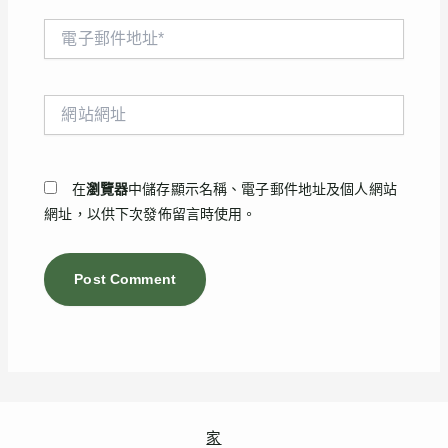
電
子
郵
件
網
地
站
址
網
*
址
在
瀏覽器
中儲存顯示名稱、電子郵件地址及個人網站
網址，以供下次發佈留言時使用。
家