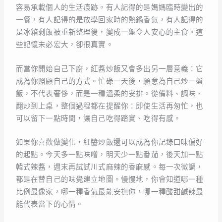
容易承載個人的生活痕跡。有人記得的是媽媽臨時變出的
一餐，有人記得的是放學回家時的熱鍋香氣，有人記得的
是冰箱剩飯被重新整理後，變成一盤令人安心的主食。這
些記憶未必宏大，卻很真實。
而當你開始自己下廚，紅醬炒飯又會多出另一層意義：它
成為你照顧自己的方式。忙碌一天後，願意為自己炒一盤
飯，不代表奢侈，而是一種溫柔的安排。從備料、調味、
翻炒到上桌，整個過程都在提醒你：即使生活再匆忙，也
可以留下一點時間，讓自己吃得踏實、吃得有感。
如果你喜歡做變化，紅醬炒飯還可以成為你記錄口味偏好
的起點。今天多一點味噌，明天少一點番茄，後天加一點
韓式辣醬，週末再試試川式麻辣的香麻感。每一次微調，
都是在替自己的味覺建立地圖。慢慢地，你會知道哪一種
比例最像家，哪一種香氣最能安撫你，哪一種酸甜鹹辣最
能代表當下的心情。