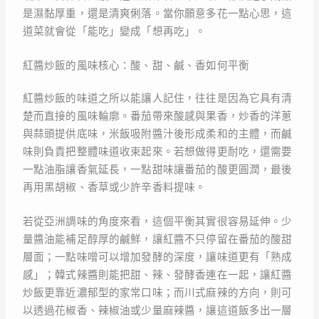
是濕黏厚重，還是清爽俐落。當你願意多花一點心思，這
道菜就會從「能吃」變成「想再吃」。
紅醬炒飯的風味核心：酸、甜、鹹、香如何平衡
紅醬炒飯的味道之所以能讓人記住，往往是因為它具有清
楚而直接的風味輪廓。番茄帶來酸感與果香，炒香的洋蔥
與蒜頭提供底味，米飯吸附醬汁後形成柔和的主體，而鹹
味則負責把整體味道收束起來。若想做得更耐吃，還需要
一點油脂讓香氣延長，一點甜味讓番茄的酸更圓潤，最後
再用黑胡椒、香草或少許辛香料提味。
若從亞洲調味的角度來看，這個平衡其實很容易延伸。少
量醬油能補足醇厚的鹹鮮，讓紅醬不只停留在番茄的酸甜
層面；一點味噌可以增加發酵的深度，讓味道更有「熟成
感」；韓式辣醬則能把甜、辣、發酵香連在一起，讓紅醬
炒飯更靠近濃郁型的家常口味；而川式麻辣的方向，則可
以透過花椒香、辣椒油或少量麻辣醬，讓這道飯多出一層