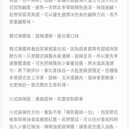
有甜、但不夠鮮」問題。建議以鍋邊淋入或分次加入的方
式控制鹹度，避免一次倒太多導致顏色過深、味道過鹹。
若想保留清爽感，可以優先選擇淡色系的鹹鮮方向，而不
是重鹹壓味。
韓式辣醬版：甜辣濃郁，適合重口味
韓式辣醬與番茄其實相當合拍，因為兩者都帶有甜感與發
酵方向。只是韓式辣醬本身濃稠、甜辣並存，所以要先考
慮整體濃度。可先把辣醬與少量番茄醬、熱水或高湯調
勻，再下鍋拌炒，會比直接舀一大匙進鍋更穩定。這種版
本很適合加上洋蔥、甜椒、玉米或雞肉，風味會更飽滿，
也更接近一盤完整的主食料理。
川式麻辣版：香麻提神，但要控制節奏
川式麻辣的方向，重點不是「辣到蓋掉一切」，而是把花
椒香與辣油香氣融進紅醬。若想嘗試，可以在炒香底料時
加入少量花椒油、辣椒油或麻辣醬，讓香氣先進入油脂，