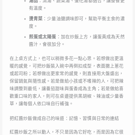
湯品
：清湯、蔬菜湯、蛋花湯都適合，讓整餐更
有溫度。
燙青菜
：少量油鹽調味即可，幫助平衡主食的濃
度。
煎蛋或太陽蛋
：加在炒飯上方，讓蛋黃成為天然
醬汁，會很加分。
在上桌方式上，也可以稍微多花一點心思。若想做出更溫
暖的感覺，可把炒飯裝入碗中再倒扣成型，表面撒上蔥花
或起司粉；若想做出更家常的感覺，則直接用大盤盛出，
保留鍋氣與隨性感。若是做給小孩或不嗜辣的人，可把辣
味調整到最低，讓番茄甜味與蛋香成為主角；若是做給喜
歡重口味的家人，則可在桌邊提供黑胡椒、辣油或少量香
草，讓每個人依口味自行補強。
把紅醬炒飯做成自己的味道：記憶、習慣與日常的連結
紅醬炒飯之所以動人，不只是因為它好吃，而是因為它很