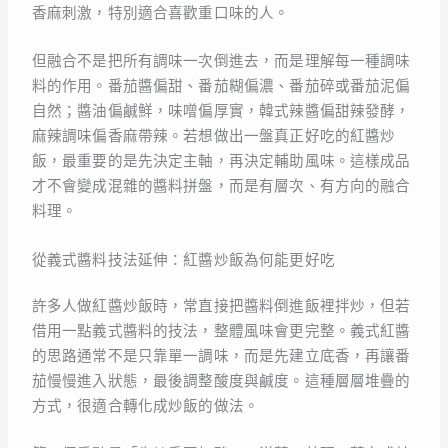
香麻刺激，特別適合喜歡重口味的人。
但融合不是把所有調味一次倒進去，而是理解每一種調味
料的作用。番茄醬偏甜、番茄糊偏濃、番茄碎或番茄泥偏
自然；醬油偏鹹鮮，味噌偏厚實，韓式辣醬偏甜辣發酵，
麻辣調味偏香麻帶辣。若想做出一盤真正好吃的紅醬炒
飯，最重要的是先決定主軸，再決定輔助風味。這樣成品
才不會變成混雜的醬料拼盤，而是有層次、有方向的融合
料理。
從義式醬料技法延伸：紅醬炒飯為何能更好吃
許多人做紅醬炒飯時，常直接把醬料倒進飯裡拌炒，但若
借用一點義式醬料的技法，整體風味會更完整。義式紅醬
的思路通常不是只靠單一調味，而是先建立底香，再讓番
茄慢慢進入狀態，最後調整酸度與鹹度。這種層層堆疊的
方式，很適合轉化成炒飯的做法。