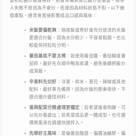
要把紅醬炒飯做得好，前置準備其實比翻炒更重要。很多
人失敗不是因為不會炒，而是因為材料狀態不對。以下幾
個重點，通常會直接影響成品口感與風味：
米飯要偏乾爽
：隔夜飯或煮好後充分放涼的米飯
更適合炒飯，因為水分較少，不容易黏鍋，也比
較能保持粒粒分明。
番茄基底不要太稀
：若使用番茄醬、番茄糊或番
茄碎，最好先在鍋中略為收濃，避免後續把飯炒
成濕飯。
辛香料先切好
：洋蔥、蒜末、蔥花、辣椒或其他
配料，最好事先備齊，因為炒飯的節奏很快，不
適合邊炒邊找材料。
蛋與配菜分開處理更穩定
：若希望蛋香明顯，可
以先炒蛋盛出；若希望成品更一體成型，也可選
擇將蛋液在鍋邊快速拌入。
先想好主風味
：是偏番茄酸甜、偏醬油鹹鮮、偏