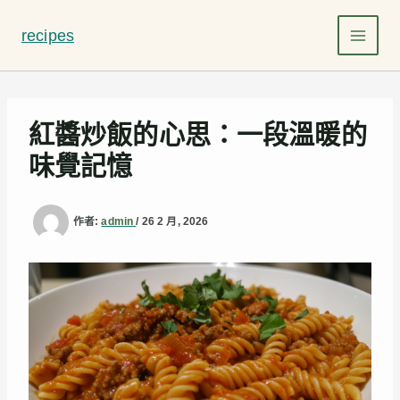
跳
至
recipes
主
要
內
容
紅醬炒飯的心思：一段溫暖的
味覺記憶
作者:
admin
/
26 2 月, 2026