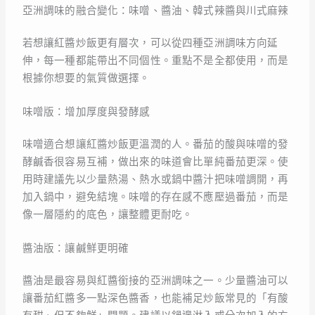
亞洲調味的融合變化：味噌、醬油、韓式辣醬與川式麻辣
若想讓紅醬炒飯更有層次，可以從四種亞洲調味方向延
伸，每一種都能帶出不同個性。重點不是全都使用，而是
根據你想要的氣質做選擇。
味噌版：增加厚度與發酵感
味噌適合想讓紅醬炒飯更溫潤的人。番茄的酸與味噌的發
酵鹹香很容易互補，做出來的味道會比單純番茄更深。使
用時建議先以少量熱湯、熱水或鍋中醬汁把味噌調開，再
加入鍋中，避免結塊。味噌的存在感不應壓過番茄，而是
像一層隱約的底色，讓整體更耐吃。
醬油版：讓鹹鮮更明確
醬油是最容易與紅醬銜接的亞洲調味之一。少量醬油可以
讓番茄紅醬多一點深色醬香，也能補足炒飯常見的「有酸