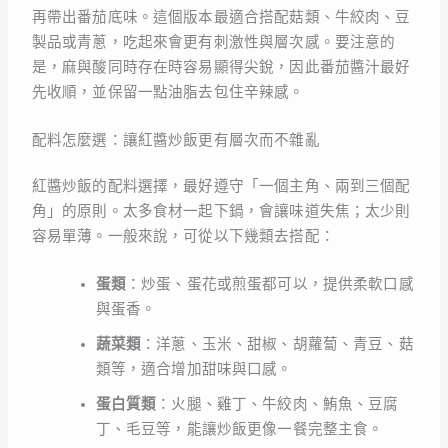
再帶出番茄底味。這個版本最適合搭配菇類、牛絞肉、豆
製品或青蔥，吃起來會更有刺激性與層次感。要注意的
是，麻與酸同時存在時容易顯得尖銳，因此番茄醬汁最好
先收順，並保留一點油脂去包住辛辣感。
配料怎麼選：讓紅醬炒飯更有層次而不雜亂
紅醬炒飯的配料選擇，最好遵守「一個主角、兩到三個配
角」的原則。太多食材一起下鍋，會讓味道失焦；太少則
容易單薄。一般來說，可從以下幾類去搭配：
蛋類
：炒蛋、蛋花或煎蛋都可以，提供柔軟口感
與蛋香。
蔬菜類
：洋蔥、玉米、甜椒、胡蘿蔔、青豆、菇
類等，適合增加甜味與口感。
蛋白質類
：火腿、雞丁、牛絞肉、鮪魚、豆腐
丁、毛豆等，能讓炒飯更像一餐完整主食。