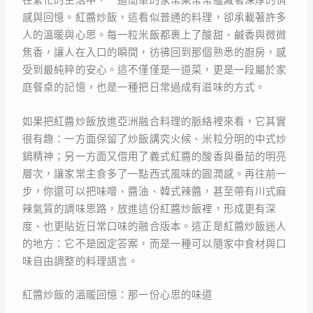
在繁忙的生活中，一道簡單的家常菜常常蘊藏著深厚的情
感與回憶。紅醬炒飯，這看似普通的料理，卻承載著許多
人的溫暖與心思。每一粒米飯都裹上了酸甜、鹹香與微微
焦香，讓人在入口的瞬間，彷彿回到那個熟悉的廚房，感
受到最純粹的安心。這不僅僅是一道菜，更是一段屬於家
庭餐桌的記憶，也是一種把日常過成有滋味的方式。
如果把紅醬炒飯放進亞洲融合料理的脈絡裡來看，它其實
很有趣：一方面保留了炒飯講究火候、米粒分明的中式炒
鍋精神；另一方面又借用了義式紅醬的酸香與番茄的明亮
層次，讓家常主食多了一點西式風味的圓潤感。再往前一
步，你還可以把味噌、醬油、韓式辣醬，甚至帶有川式麻
辣氣質的調味思路，放進這份紅醬炒飯裡，形成更有深
度、也更貼近日常口味的融合版本。這正是紅醬炒飯迷人
的地方：它不是固定答案，而是一種可以隨家中食材與口
味自由調整的料理語言。
紅醬炒飯的溫暖回憶：那一份心思的味道