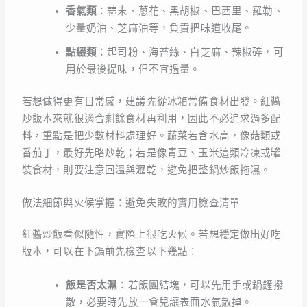
香氣類
：蒜末、蔥花、黑胡椒、巴西里、羅勒、
少量奶油、芝麻油等，負責把味道收尾。
點綴類
：起司粉、海苔絲、白芝麻、辣椒碎，可
用於最後提味，但不宜過量。
若想做得更有日常感，建議先從冰箱常備食材出發。紅醬
炒飯本來就很適合剩餘食材再利用，因此不必追求過多配
料，重點是把少數材料處理好。蔬菜若含水高，像菇類或
番茄丁，最好先略炒乾；若是像青豆、玉米這類冷凍或罐
裝食材，則要注意回溫與瀝乾，避免把整鍋炒飯拖濕。
做法細節與火候掌握：避免失敗的實用檢查清單
紅醬炒飯看似隨性，實際上很吃火候。若想穩定做出好吃
版本，可以在下鍋前先檢查以下幾點：
飯是否太濕
：若飯團結塊，可以先用手或鍋鏟撥
散，必要時先放一會兒讓表面水氣散掉。