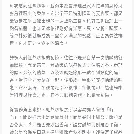
每次想到紅醬炒飯，腦海中總會浮現出家人忙碌的身影與
廚房裡飄出的香氣。它常常不是特別隆重的宴客菜，卻是
最容易在平日裡出現的一道溫熱主食。也許是剩飯加上一
點番茄醬，也許是冰箱裡剛好有洋蔥、蛋、火腿、蔬菜，
簡單拌炒後就能成為一盤令人滿足的餐點。正因為做法樸
實，它才更能容納家的溫度。
許多人對紅醬炒飯的記憶，往往不是來自某一次精緻的餐
廳體驗，而是來自一種熟悉的味道模式：油脂的香、番茄
的酸、米飯的熱氣，以及炒鍋邊緣那一點恰到好處的焦
香。當這些元素聚在一起，便形成一種很能安撫情緒的味
道。它不張揚，卻很耐吃；不複雜，卻很耐想。這也是家
常料理最珍貴之處：它不只餵飽身體，也餵養記憶。
從實務角度來說，紅醬炒飯之所以容易讓人覺得「有
心」，關鍵通常不是昂貴食材，而是幾個小細節：飯粒是
否乾爽、醬汁是否先炒出香氣、酸甜鹹的比例是否平衡、
蔬菜是否保留口感。這些細節看似不起眼，卻決定了成品