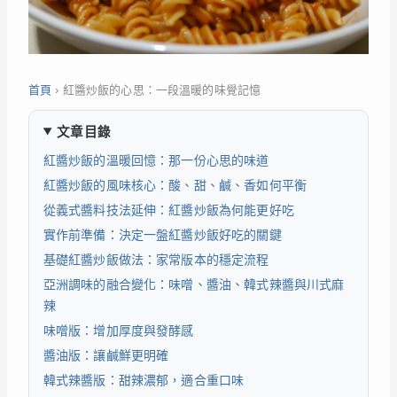
首頁
›
紅醬炒飯的心思：一段溫暖的味覺記憶
文章目錄
紅醬炒飯的溫暖回憶：那一份心思的味道
紅醬炒飯的風味核心：酸、甜、鹹、香如何平衡
從義式醬料技法延伸：紅醬炒飯為何能更好吃
實作前準備：決定一盤紅醬炒飯好吃的關鍵
基礎紅醬炒飯做法：家常版本的穩定流程
亞洲調味的融合變化：味噌、醬油、韓式辣醬與川式麻
辣
味噌版：增加厚度與發酵感
醬油版：讓鹹鮮更明確
韓式辣醬版：甜辣濃郁，適合重口味