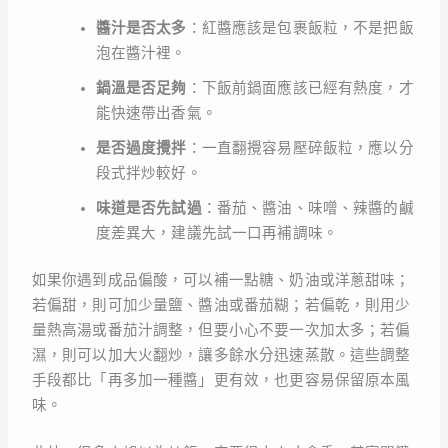
醬汁是否太多
：紅醬應該是包裹飯粒，不是把飯
泡在醬汁裡。
鍋溫是否足夠
：下飯前鍋面應該已經有熱度，才
能快速帶出香氣。
是否過度攪拌
：一直翻攪容易壓碎飯粒，應以分
段式拌炒較好。
味道是否先試過
：番茄、醬油、味噌、辣醬的鹹
度差異大，建議先試一口再補調味。
如果你遇到成品偏酸，可以補一點糖、奶油或洋蔥甜味；
若偏甜，則可加少量鹽、醬油或番茄糊；若偏乾，則用少
量熱高湯或番茄汁調整，但要小心不要一次加太多；若偏
濕，則可以加大火翻炒，讓多餘水分迅速蒸散。這些調整
手段都比「再多加一種醬」更有效，也更容易保留原本風
味。