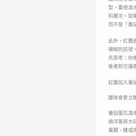
型，重視湯
料層次。如
而不是「番
此外，紅醬
辣椒的訊號
先思考：你
後者則可讓
紅醬加入番
酸味會更立
番茄蛋花湯
過洋蔥與大
量鹽、糖或