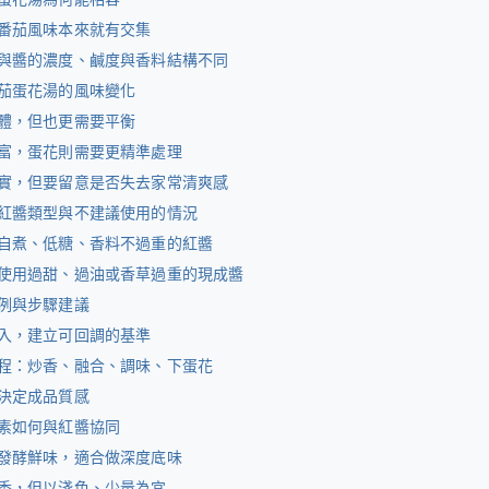
番茄風味本來就有交集
與醬的濃度、鹹度與香料結構不同
茄蛋花湯的風味變化
體，但也更需要平衡
富，蛋花則需要更精準處理
實，但要留意是否失去家常清爽感
紅醬類型與不建議使用的情況
自煮、低糖、香料不過重的紅醬
使用過甜、過油或香草過重的現成醬
例與步驟建議
入，建立可回調的基準
程：炒香、融合、調味、下蛋花
決定成品質感
素如何與紅醬協同
發酵鮮味，適合做深度底味
香，但以淺色、少量為宜