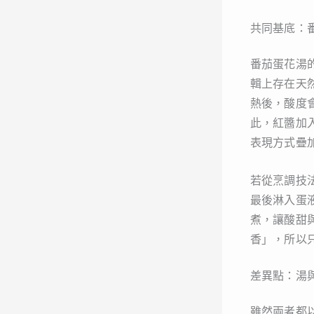
共同基底：
番茄蛋花湯
輯上存在天
熱後，酸度
此，紅醬加
表現方式疊
若從烹調技
最後淋入蛋
煮，讓酸甜
香」，所以
差異點：湯
雖然兩者都