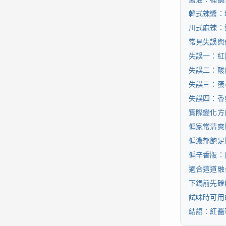
韓式辣醬：
川式麻辣：
常見失誤與
失誤一：紅
失誤二：酸
失誤三：蛋
失誤四：香
實際變化方
偏家常清爽
偏濃郁飽足
偏辛香版：
適合這道融
下鍋前先確
試味時可用
結語：紅醬