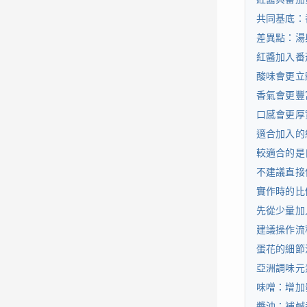
共同基底：
差異點：湯
紅醬加入番
酸味會更立
香氣會更豐
口感會更厚
適合加入的
較適合的是
不建議直接
實作時的比
先從少量加
建議操作流
蛋花的細節
亞洲調味元
味噌：增加
醬油：補鹹