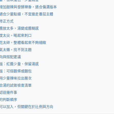
增加甜辣與發酵辣香，適合偏濃版本
適合少量點綴，不宜搶走番茄主體
修正方式
醬放太多，湯變成醬糊感
度太尖，喝起來刺口
花太碎，整體看起來不夠細緻
氣太雜，找不到主題
向與搭配建議
版：紅醬少量、保留湯感
版：可搭麵條或麵包
用少量辣味拉出層次
合湯的試做檢查清單
認這幾件事
的判斷順序
可以加入，但關鍵在於比例與方向