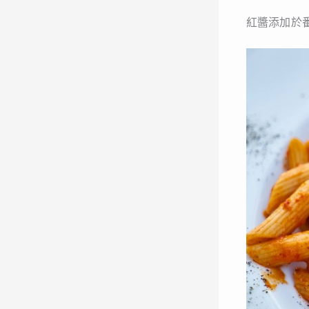
紅醬添加於