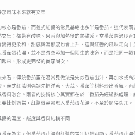
番茄風味本來就有交集
的核心是番茄，而義式紅醬的常見基底也多半是番茄。這代表兩
然交集：都帶有酸味、果香與加熱後的熟甜感。當番茄經過炒香
會變得更柔和，甜感與濃郁感也會上升，這與紅醬的風味走向十
入番茄蛋花湯，並不是憑空添加一個陌生的味道，而是把同一類
加起來，形成更完整的番茄層次。
法來看，傳統番茄蛋花湯常見做法是先炒番茄出汁，再加水或高
液。義式紅醬則強調先把洋蔥、大蒜、番茄等材料炒出香氣，再
與香料融合。兩者的技術核心其實都在於「番茄先經過熱處理，
只要比例適當，紅醬很容易融入番茄蛋花湯，不至於顯得突兀。
與醬的濃度、鹹度與香料結構不同
以番茄為主，但番茄蛋花湯與紅醬的差別仍然明顯。番茄蛋花湯