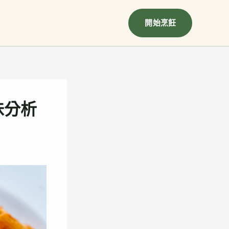
開始烹飪
味分析