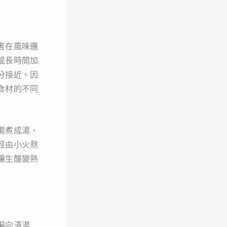
者在風味邏
或長時間加
分接近。因
食材的不同
湯煮成湯，
經由小火熬
讓生酸變熟
偏向清湯