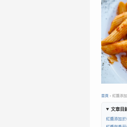
首頁
›
紅醬添
文章目
紅醬添加於
紅醬與番茄