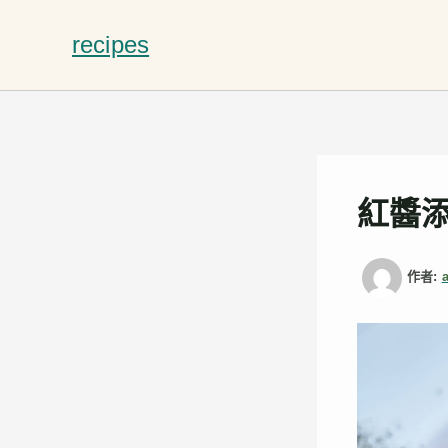
跳
至
recipes
主
要
內
容
紅醬
作者: