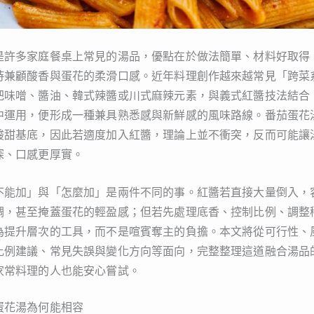
是許多家庭餐桌上常見的湯品，優點在於做法簡單、材料好取得
時兼顧酸香與蛋花的柔滑口感。近年料理創作越來越常見「跨菜
把味噌、醬油、韓式辣醬或川式麻辣元素，與義式紅醬技法結合
中運用，便形成一種兼具熟悉感與新鮮感的風味路線。番茄蛋花
酸甜基底，因此若適度加入紅醬，理論上並不衝突，反而可能讓
深、口感更厚實。
不能加」與「怎麼加」是兩件不同的事。紅醬若直接大量倒入，
稠，甚至掩蓋蛋花的輕盈感；但若先處理底香、控制比例、調整
為提升層次的工具，而不是喧賓奪主的負擔。本文將從可行性、
比例建議、常見失誤與變化方向等面向，完整整理這道融合湯品
家常料理的人也能安心嘗試。
蛋花湯為何能相容