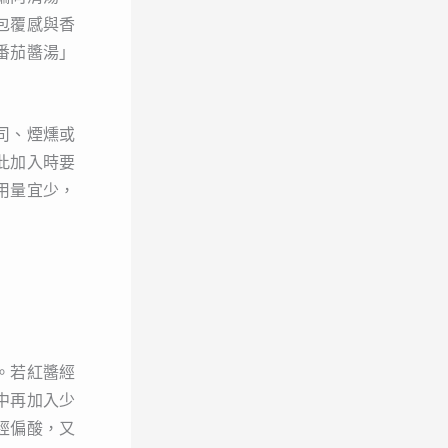
包覆感與香
番茄醬湯」
司、煙燻或
此加入時要
用量宜少，
。若紅醬經
中再加入少
經偏酸，又