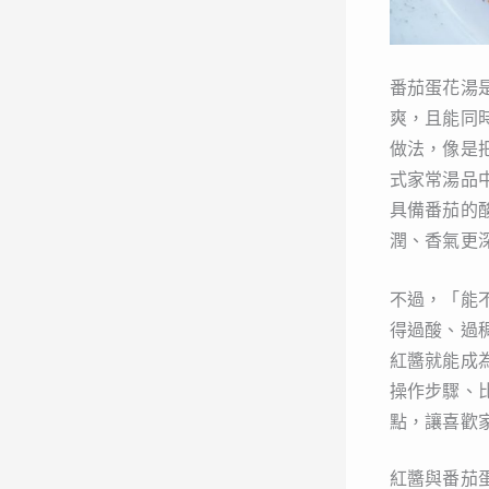
番茄蛋花湯
爽，且能同
做法，像是
式家常湯品
具備番茄的
潤、香氣更
不過，「能
得過酸、過
紅醬就能成
操作步驟、
點，讓喜歡
紅醬與番茄