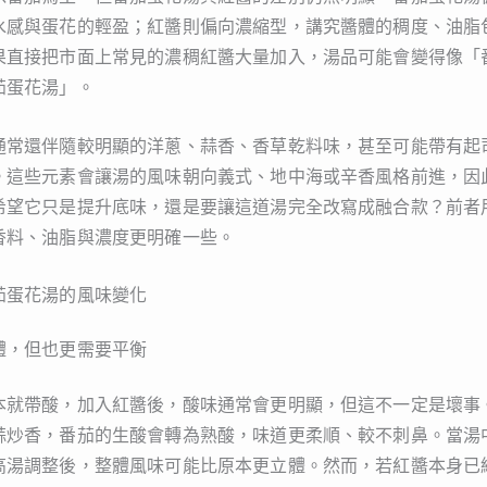
水感與蛋花的輕盈；紅醬則偏向濃縮型，講究醬體的稠度、油脂
果直接把市面上常見的濃稠紅醬大量加入，湯品可能會變得像「
茄蛋花湯」。
通常還伴隨較明顯的洋蔥、蒜香、香草乾料味，甚至可能帶有起
。這些元素會讓湯的風味朝向義式、地中海或辛香風格前進，因
希望它只是提升底味，還是要讓這道湯完全改寫成融合款？前者
香料、油脂與濃度更明確一些。
茄蛋花湯的風味變化
體，但也更需要平衡
本就帶酸，加入紅醬後，酸味通常會更明顯，但這不一定是壞事
蒜炒香，番茄的生酸會轉為熟酸，味道更柔順、較不刺鼻。當湯
高湯調整後，整體風味可能比原本更立體。然而，若紅醬本身已