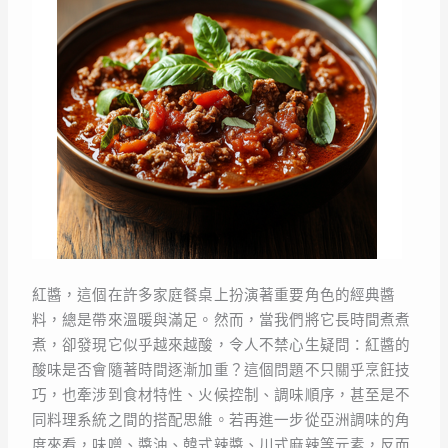
紅醬，這個在許多家庭餐桌上扮演著重要角色的經典醬
料，總是帶來溫暖與滿足。然而，當我們將它長時間煮煮
煮，卻發現它似乎越來越酸，令人不禁心生疑問：紅醬的
酸味是否會隨著時間逐漸加重？這個問題不只關乎烹飪技
巧，也牽涉到食材特性、火候控制、調味順序，甚至是不
同料理系統之間的搭配思維。若再進一步從亞洲調味的角
度來看，味噌、醬油、韓式辣醬、川式麻辣等元素，反而