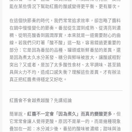
能在某些情況下幫助紅醬的酸感變得更平衡、更有層次。
在這個快節奏的時代，我們常常追求效率，卻忽略了醬料
在鍋中慢慢變化的節奏。番茄從生澀到成熟、從清亮到濃
稠、從明亮酸香到圓潤厚實，本來就是一道需要耐心的曲
線。若我們只盯著「酸不酸」這一點，容易錯過更重要的
部分：它是因為番茄的品種、罐頭或新鮮番茄的差異，還
是因為煮太久水分蒸發、糖分與鮮味被放大，讓酸感相對
突出？又或者，是加了太多酸性食材、太早調味、甚至鍋
具與火力不均，造成口感失衡？理解這些差異，才有辦法
真正把紅醬煮得穩定又好吃。
紅醬會不會越煮越酸？先講結論
簡單說，
紅醬不一定會「因為煮久」而真的變酸更多
，但
它常常會讓人覺得更酸。原因不是單一的，而是幾種現象
疊加在一起：水分減少後，番茄的酸味被濃縮；甜味與油