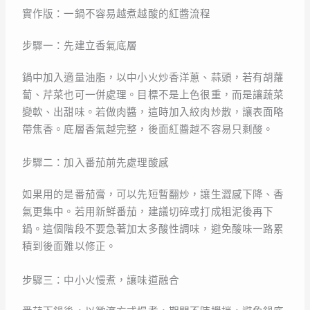
實作版：一鍋不容易越煮越酸的紅醬流程
步驟一：先建立香氣底層
鍋中加入適量油脂，以中小火炒香洋蔥、蒜頭，若有胡蘿
蔔、芹菜也可一併處理。目標不是上色很重，而是讓蔬菜
變軟、出甜味。若做肉醬，這時加入絞肉炒散，讓表面略
帶焦香。底層香氣越完整，後面紅醬越不容易只剩酸。
步驟二：加入番茄前先處理酸感
如果用的是番茄膏，可以先短暫翻炒，讓生澀感下降、香
氣更集中。若用新鮮番茄，建議切碎或打成粗泥後再下
鍋。這個階段不要急著加太多酸性調味，避免酸味一路累
積到後面難以修正。
步驟三：中小火慢煮，讓味道融合