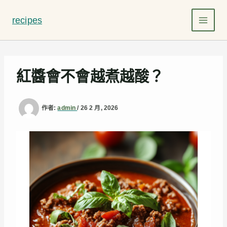
跳
至
recipes
主
要
內
容
紅醬會不會越煮越酸？
作者:
admin
/
26 2 月, 2026