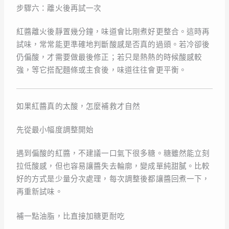
步驟六：離火後再試一次
紅醬離火後靜置幾分鐘，味道會比剛煮好更整合。這時再
試味，常常能更準確地判斷酸感是否真的過頭。若冷卻後
仍偏酸，才需要做最後修正；若只是熱熱的時候酸感較
強，等它搭配麵條或主食後，味道往往會更平衡。
如果紅醬真的太酸，怎麼補救才自然
先從最小幅度調整開始
遇到偏酸的紅醬，不建議一口氣下很多糖。糖雖然能立刻
拉低酸感，但也容易讓醬失去輪廓，變成單純甜膩。比較
好的方式是少量分次處理，每次調整後都讓醬回煮一下，
再重新試味。
補一點油脂，比直接加糖更耐吃