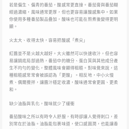
若是偏生、偏青的番茄，酸感常更直接。番茄膏與番茄糊
經過濃縮，風味通常更厚，但也更容易讓酸感集中。如果
你使用多種番茄製品疊加，酸味也可能在熬煮後變得更明
顯。
火太大、收得太快，容易把酸感「煮尖」
紅醬並不是火越大越好。大火雖然可以快速收汁，但也容
易讓鍋底局部過熱，番茄中的糖分、蛋白質與其他成分產
生不均勻的變化，整體風味會顯得粗糙。對味覺來說，這
種粗糙感常常會被誤認為「更酸」。相反地，中小火慢
煮、偶爾攪拌，讓醬汁穩定收濃，酸味通常會更圓、更柔
和。
缺少油脂與乳化，酸味就少了緩衝
番茄酸味之所以有時令人舒服，有時卻讓人覺得刺口，差
別常在於油脂。油脂能包裹味道，使口感圓潤，也能讓香