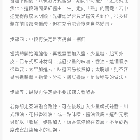
番茄下鍋後，以微滾方式慢煮，期間不時攪拌，避免鍋底
焦化。這段時間是紅醬由「生」走向「熟」的關鍵。若中
途覺得酸感太明顯，先確認是否只是還沒煮到位；很多紅
醬在前段都會偏酸，但在充分融合後會自然變圓。
步驟四：中段再決定是否補鹹、補鮮
當醬體開始濃縮後，再視需要加入鹽、少量糖、起司外
皮、昆布式鮮味材料，或極少量的味噌、醬油。這個順序
很重要：太早加進去，味道容易被煮掉；太晚加，則不容
易融進醬體。適量、分次、邊試邊調，是最穩妥的做法。
步驟五：最後再決定要不要加辣與發酵香
若你想走亞洲融合路線，可在後段加入少量韓式辣醬、川
式辣油、花椒香料油，或一點味噌、醬油做底。這些元素
最好以「收尾」姿態加入，讓香氣停留在表層，不至於過
度改寫紅醬原本的框架。