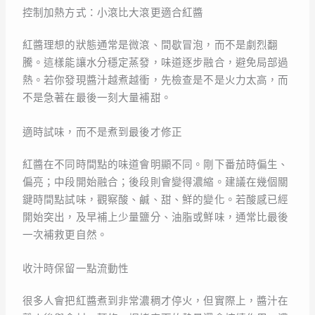
控制加熱方式：小滾比大滾更適合紅醬
紅醬理想的狀態通常是微滾、間歇冒泡，而不是劇烈翻
騰。這樣能讓水分穩定蒸發，味道逐步融合，避免局部過
熱。若你發現醬汁越煮越衝，先檢查是不是火力太高，而
不是急著在最後一刻大量補甜。
適時試味，而不是煮到最後才修正
紅醬在不同時間點的味道會明顯不同。剛下番茄時偏生、
偏亮；中段開始融合；後段則會變得濃縮。建議在幾個關
鍵時間點試味，觀察酸、鹹、甜、鮮的變化。若酸感已經
開始突出，及早補上少量鹽分、油脂或鮮味，通常比最後
一次補救更自然。
收汁時保留一點流動性
很多人會把紅醬煮到非常濃稠才停火，但實際上，醬汁在