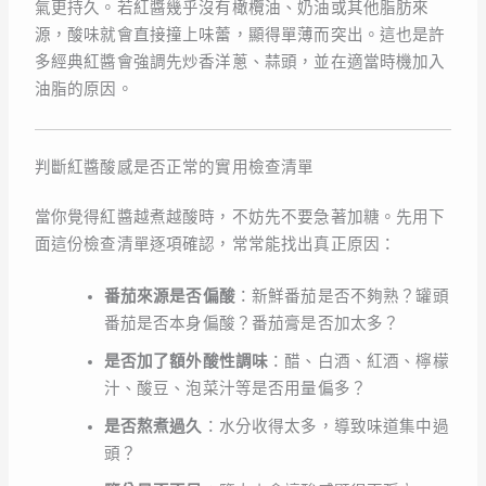
氣更持久。若紅醬幾乎沒有橄欖油、奶油或其他脂肪來
源，酸味就會直接撞上味蕾，顯得單薄而突出。這也是許
多經典紅醬會強調先炒香洋蔥、蒜頭，並在適當時機加入
油脂的原因。
判斷紅醬酸感是否正常的實用檢查清單
當你覺得紅醬越煮越酸時，不妨先不要急著加糖。先用下
面這份檢查清單逐項確認，常常能找出真正原因：
番茄來源是否偏酸
：新鮮番茄是否不夠熟？罐頭
番茄是否本身偏酸？番茄膏是否加太多？
是否加了額外酸性調味
：醋、白酒、紅酒、檸檬
汁、酸豆、泡菜汁等是否用量偏多？
是否熬煮過久
：水分收得太多，導致味道集中過
頭？