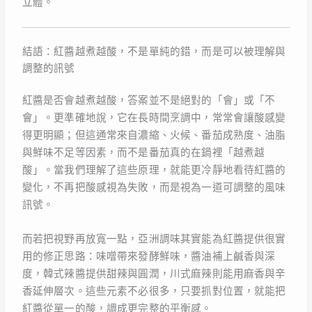
立體。
結語：紅醬越煮越酸，不是單純的錯，而是可以被理解與
調整的訊號
紅醬是否會越煮越酸，答案並不是絕對的「會」或「不
會」。更準確地說，它在長時間烹調中，常常會讓酸感變
得更明顯；但這通常來自濃縮、火候、番茄成熟度、油脂
與鮮味不足等因素，而不是番茄真的在鍋裡「越煮越
酸」。當我們理解了這些原理，就能更冷靜地看待紅醬的
變化，不再把酸感視為失敗，而是視為一道可調整的風味
訊號。
而若把視野再放寬一點，亞洲調味其實能為紅醬提供很實
用的修正思路：味噌帶來發酵鮮味，醬油補上鹹香與深
度，韓式辣醬提供甜辣與圓潤，川式麻辣則能用麻香與辛
香延伸層次。這些元素不必很多，只要抓對位置，就能把
紅醬從單一的酸，調成更完整的平衡感。