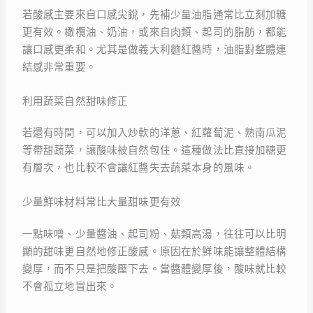
若酸感主要來自口感尖銳，先補少量油脂通常比立刻加糖
更有效。橄欖油、奶油，或來自肉類、起司的脂肪，都能
讓口感更柔和。尤其是做義大利麵紅醬時，油脂對整體連
結感非常重要。
利用蔬菜自然甜味修正
若還有時間，可以加入炒軟的洋蔥、紅蘿蔔泥、熟南瓜泥
等帶甜蔬菜，讓酸味被自然包住。這種做法比直接加糖更
有層次，也比較不會讓紅醬失去蔬菜本身的風味。
少量鮮味材料常比大量甜味更有效
一點味噌、少量醬油、起司粉、菇類高湯，往往可以比明
顯的甜味更自然地修正酸感。原因在於鮮味能讓整體結構
變厚，而不只是把酸壓下去。當醬體變厚後，酸味就比較
不會孤立地冒出來。