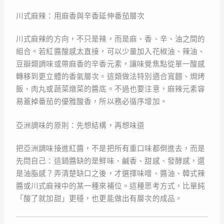
川式麻辣：用麻香與辛香延伸番茄層次
川式麻辣的方向，不只是辣，而是麻、香、辛、油之間的
組合。若紅醬酸感太直接，可以少量加入花椒油、辣油、
豆瓣類調味或帶麻香的辛香元素，讓味覺焦點從單一酸感
轉移到更立體的香氣層次。這類做法特別適合寬麵、焗烤
飯、肉丸或蔬菜燉菜的醬底。不過也要注意，麻辣元素容
易蓋掉番茄的優雅酸香，所以務必循序增加。
亞洲調味的原則：先想結構，再想味道
把亞洲調味接進紅醬，不是把所有重口味都倒進去，而是
先問自己：這鍋醬缺的是鮮味、鹹香、甜感、發酵感，還
是油脂感？弄清楚缺口之後，才選擇味噌、醬油、韓式辣
醬或川式麻辣中的某一種來補位。這種思考方式，比單純
「酸了就加甜」更穩，也更能做出有層次的成品。