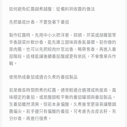
如何避免紅醬越煮越酸：從備料到收醬的做法
先把基底炒香，不要急著下番茄
製作紅醬時，先用中小火把洋蔥、蒜頭、芹菜或胡蘿蔔等
辛香蔬菜炒軟炒香，能先建立甜味與香氣基礎。若你做的
是肉醬，也可以先把絞肉炒至出香、略帶焦香，再進入番
茄階段。這樣能讓後續番茄酸感更有依託，不會像單兵作
戰。
使用熟成番茄或適合久煮的番茄製品
若是做長時間熬煮的紅醬，通常較適合選擇成熟度高、風
味穩定的番茄，或是酸甜較平衡的番茄罐頭與番茄製品。
生番茄雖然清爽，但若本身偏酸，久煮後常更容易讓整鍋
醬偏尖。若手邊只有偏酸的番茄，可考慮先去皮去籽、充
分炒香，再進行慢煮。