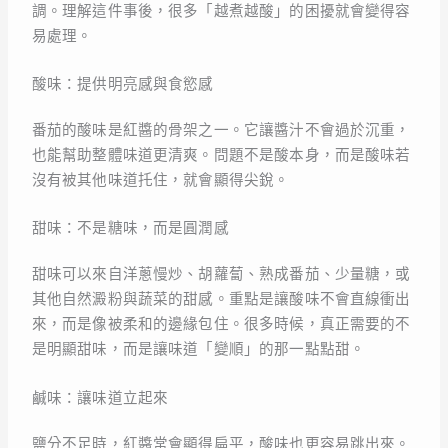
調。理解這件事後，很多「越煮越酸」的困擾就會變得容
易處理。
酸味：提供明亮感與食慾感
番茄的酸味是紅醬的骨架之一。它讓醬汁不會過於沉重，
也能幫助整體味道更清爽。問題不是酸本身，而是酸味若
沒有被其他味道托住，就會顯得尖銳。
甜味：不是糖味，而是圓潤感
甜味可以來自洋蔥慢炒、胡蘿蔔、熟成番茄、少量糖，或
其他自然澱粉與蔬菜的甜感。重點是讓酸味不會直線衝出
來，而是像被柔和的邊緣包住。很多時候，真正需要的不
是明顯甜味，而是讓味道「變順」的那一點點甜。
鹹味：讓味道立起來
鹽分不足時，紅醬常會顯得扁平，酸味也更容易跳出來。