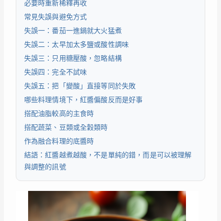
必要時重新稀釋再收
常見失誤與避免方式
失誤一：番茄一進鍋就大火猛煮
失誤二：太早加太多鹽或酸性調味
失誤三：只用糖壓酸，忽略結構
失誤四：完全不試味
失誤五：把「變酸」直接等同於失敗
哪些料理情境下，紅醬偏酸反而是好事
搭配油脂較高的主食時
搭配蔬菜、豆類或全穀類時
作為融合料理的底醬時
結語：紅醬越煮越酸，不是單純的錯，而是可以被理解
與調整的訊號