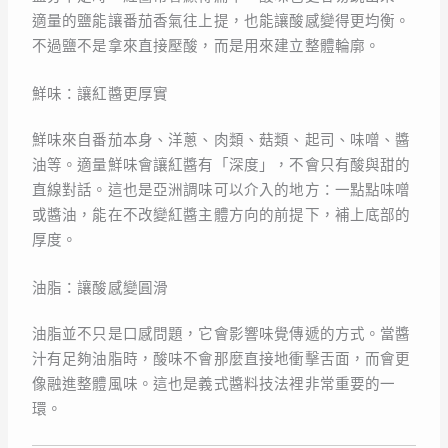
適量的鹽能讓番茄香氣往上提，也能讓酸感變得更均衡。
不過鹽不是拿來直接壓酸，而是用來建立整體輪廓。
鮮味：讓紅醬更厚實
鮮味來自番茄本身、洋蔥、肉類、菇類、起司、味噌、醬
油等。適量鮮味會讓紅醬有「深度」，不會只有酸與甜的
直線對話。這也是亞洲調味可以介入的地方：一點點味噌
或醬油，能在不改變紅醬主體方向的前提下，補上底部的
厚度。
油脂：讓酸感變圓滑
油脂並不只是口感問題，它會影響味覺傳遞的方式。當醬
汁有足夠油脂時，酸味不會那麼直接地衝擊舌面，而會更
像融進整體風味。這也是義式醬料技法裡非常重要的一
環。