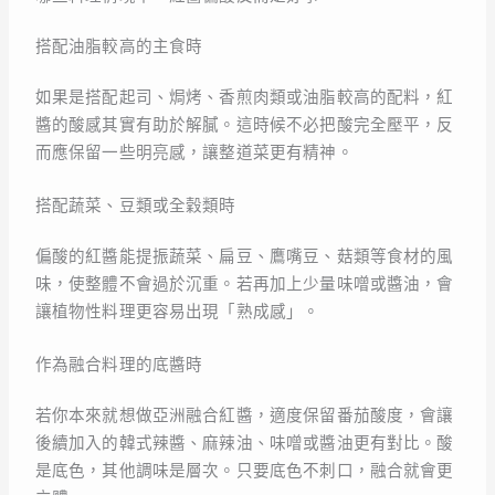
搭配油脂較高的主食時
如果是搭配起司、焗烤、香煎肉類或油脂較高的配料，紅
醬的酸感其實有助於解膩。這時候不必把酸完全壓平，反
而應保留一些明亮感，讓整道菜更有精神。
搭配蔬菜、豆類或全穀類時
偏酸的紅醬能提振蔬菜、扁豆、鷹嘴豆、菇類等食材的風
味，使整體不會過於沉重。若再加上少量味噌或醬油，會
讓植物性料理更容易出現「熟成感」。
作為融合料理的底醬時
若你本來就想做亞洲融合紅醬，適度保留番茄酸度，會讓
後續加入的韓式辣醬、麻辣油、味噌或醬油更有對比。酸
是底色，其他調味是層次。只要底色不刺口，融合就會更