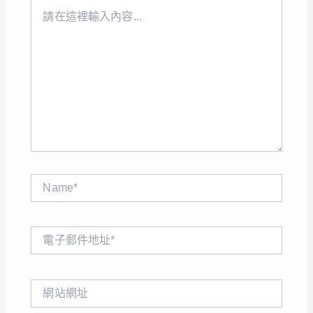
請
在
這
裡
輸
入
內
容...
Name*
電
子
郵
件
網
地
站
址