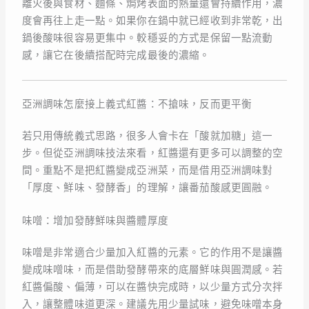
離火後與食材、麵條、焗烤表面的熱量還會持續作用，濃
度會再往上走一點。如果你在鍋中就已經收到非常乾，出
鍋後酸味很容易更集中。較穩妥的方式是保留一點流動
感，讓它在後續搭配時完成最後的濃縮。
亞洲調味怎麼接上義式紅醬：不搶味，反而更平衡
若只用傳統義式思路，很多人會卡在「酸就加糖」這一
步。但從亞洲調味技法來看，紅醬還有更多可以調整的空
間。重點不是把紅醬變成亞洲菜，而是借用亞洲調味對
「厚度、鮮味、發酵香」的理解，讓番茄酸感更圓融。
味噌：增加發酵鮮味與醬體厚度
味噌是非常適合少量加入紅醬的元素。它的作用不是讓醬
變成味噌味，而是借助發酵帶來的底層鮮味與圓潤感。若
紅醬偏酸、偏薄，可以在醬快完成時，以少量方式分次拌
入，讓整體味道更深。建議先用少量試味，避免味噌本身