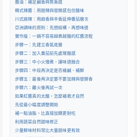
醬油：補足鹹香與焦香感
韓式辣醬：用甜辣與發酵感包住酸味
川式麻辣：用麻香與辛香延伸番茄層次
亞洲調味的原則：先想結構，再想味道
實作版：一鍋不容易越煮越酸的紅醬流程
步驟一：先建立香氣底層
步驟二：加入番茄前先處理酸感
步驟三：中小火慢煮，讓味道融合
步驟四：中段再決定是否補鹹、補鮮
步驟五：最後再決定要不要加辣與發酵香
步驟六：離火後再試一次
如果紅醬真的太酸，怎麼補救才自然
先從最小幅度調整開始
補一點油脂，比直接加糖更耐吃
利用蔬菜自然甜味修正
少量鮮味材料常比大量甜味更有效