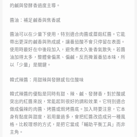
的鹹與發酵香過度主導。
醬油：補足鹹香與焦香感
醬油可以在少量下使用，特別適合肉醬或蘑菇紅醬。它能
帶出更深的鹹香與熟成感，讓番茄酸不會只停留在表面。
使用時最好在中後段加入，避免煮太久後香氣散失。若醬
油加得太多，整體會偏黑、偏鹹，反而掩蓋番茄本味，所
以「少量」是關鍵。
韓式辣醬：用甜辣與發酵感包住酸味
韓式辣醬的優點是同時有甜、辣、鹹、發酵香，對於酸感
突出的紅醬來說，常能起到很好的調和效果。它特別適合
做成偏辣的肉醬、烤醬或焗烤醬底。加入時要注意，它本
身有黏度與甜度，若用量過多，會把紅醬改造成另一種風
格。比較理想的方式，是把它當成「輔助平衡工具」而非
主角。