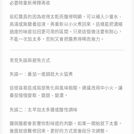
必要時重新稀釋再收
若紅醬真的因為收得太乾而酸得明顯，可以補入少量水、
高湯或無鹽番茄液，再重新以小火煮回來。這樣能把濃縮
過度的味道拉回更可用的區間。只是這個做法要有耐心，
不能一次加太多，否則又會把醬煮得稀而無力。
常見失誤與避免方式
失誤一：番茄一進鍋就大火猛煮
這很容易造成局部焦化與風味粗糙。建議改用中小火，讓
番茄慢慢變軟、變甜、變濃。
失誤二：太早加太多鹽或酸性調味
鹽與酸都會影響你對味道的判斷。如果一開始就下太重，
後面就很難修回來。更好的方式是後段分次調整。