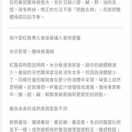
在的番茄酸味被放大，另外又缺少甜、鹹、鮮、油的支
撐。很多時候，修正的方法不是「把酸去掉」，而是把整
體味道拉回平衡。
為什麼紅醬煮久後容易讓人覺得更酸
水分蒸發，酸味被濃縮
紅醬長時間加熱時，水分會逐漸蒸發，鍋中的總體積減
少。番茄的天然酸味並沒有消失太多，但因為液體變少
了，同樣分量的酸就會在更少的液體中呈現，味覺上自然
更明顯。這就像把一杯番茄汁慢慢收成濃醬，風味會更集
中，酸、甜、鹹、鮮都會被壓縮到更緊密的狀態。
番茄本身的成熟度與型態不同
新鮮番茄、罐頭番茄、番茄糊、番茄膏，各自的酸甜比例
並不一樣。成熟度較高的番茄通常甜感較足、酸感較圓；