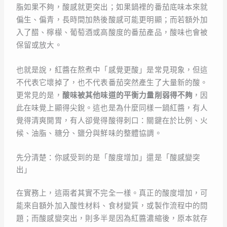
脂如果不夠，酸感就更突出；如果鍋裡的番茄底味本來就
偏生、偏青，長時間加熱後酸感可能更明顯；而若額外加
入了醋、檸檬、葡萄酒或高酸度的番茄產品，酸味也會被
保留或放大。
也就是說，紅醬在熬煮中「感覺更酸」是常見現象，但這
不代表它壞掉了，也不代表番茄突然產生了大量新的酸。
更常見的是，
酸味被其他味道的平衡力量削弱得不夠
，因
此在味覺上顯得尖銳。這也是為什麼同樣一鍋紅醬，有人
覺得清爽開胃，有人卻覺得酸得刺口：關鍵在於比例、火
候、油脂、糖分、鹽分與鮮味的整體協調。
先分清楚：你感受到的是「酸度增加」還是「酸感變突
出」
在實務上，這兩者其實不完全一樣。真正的酸度增加，可
能來自額外加入酸性材料、食材變質，或製作流程中的問
題；而酸感變突出，則多半是因為紅醬濃縮後，原本就存