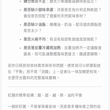
鹽分是否不足
：鹽太少會讓酸感顯得更孤立。
是否缺少甜味來源
：洋蔥是否有炒到足夠軟甜？
番茄是否搭配了適量的天然甜味食材？
是否缺少油脂
：橄欖油、奶油、起司或肉類脂肪
是否太少？
是否火候不均
：有沒有局部焦鍋或底部燒乾？
是否曾反覆冷藏再加熱
：反覆加熱不一定讓酸度
變高，但可能讓整體風味更疲乏，酸感更顯眼。
若你已經排除食材異常與保存問題，通常就可以把重點放
在「平衡」而不是「消酸」上。這會比一味加糖更有效，
也更符合醬料的完整風味邏輯。
紅醬的標準結構：酸、甜、鹹、鮮、油的平衡
一鍋好紅醬，不是單靠番茄味，而是靠多種味覺之間的協