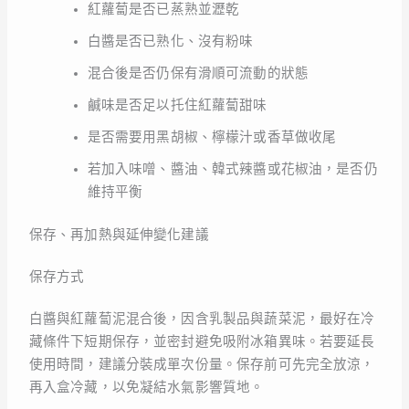
紅蘿蔔是否已蒸熟並瀝乾
白醬是否已熟化、沒有粉味
混合後是否仍保有滑順可流動的狀態
鹹味是否足以托住紅蘿蔔甜味
是否需要用黑胡椒、檸檬汁或香草做收尾
若加入味噌、醬油、韓式辣醬或花椒油，是否仍
維持平衡
保存、再加熱與延伸變化建議
保存方式
白醬與紅蘿蔔泥混合後，因含乳製品與蔬菜泥，最好在冷
藏條件下短期保存，並密封避免吸附冰箱異味。若要延長
使用時間，建議分裝成單次份量。保存前可先完全放涼，
再入盒冷藏，以免凝結水氣影響質地。