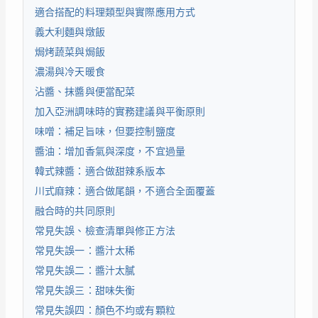
適合搭配的料理類型與實際應用方式
義大利麵與燉飯
焗烤蔬菜與焗飯
濃湯與冷天暖食
沾醬、抹醬與便當配菜
加入亞洲調味時的實務建議與平衡原則
味噌：補足旨味，但要控制鹽度
醬油：增加香氣與深度，不宜過量
韓式辣醬：適合做甜辣系版本
川式麻辣：適合做尾韻，不適合全面覆蓋
融合時的共同原則
常見失誤、檢查清單與修正方法
常見失誤一：醬汁太稀
常見失誤二：醬汁太膩
常見失誤三：甜味失衡
常見失誤四：顏色不均或有顆粒