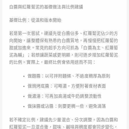
白醬與紅蘿蔔泥的基礎做法與比例建議
基礎比例：從溫和版本開始
若是第一次嘗試，建議先從白醬佔多、紅蘿蔔泥佔少的方
向開始，讓整體保有熟悉的白醬質地，再慢慢把紅蘿蔔的
甜感加進來。常見的起手方向可抓為「白醬為主、紅蘿蔔
泥為輔」；若想讓蔬菜感更明顯，則可逐步增加紅蘿蔔泥
的比例。實際上，最終比例會依用途而不同：
做麵醬：以可拌附麵條、不過度稠厚為原則
做焗烤底醬：可略濃，方便附著食材表面
做濃湯：可再加高湯或牛奶調整流動性
做抹醬或沾醬：則要更稠一些，避免滴落
若不確定比例，建議先少量混合、分次調整。因為白醬和
紅蘿蔔泥一旦混合後，甜味、鹹味與稠度都會同步變化，