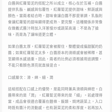
白醬與紅蘿蔔泥的搭配之所以成立，核心在於互補。白醬
提供乳脂、鹹感與包覆性，紅蘿蔔泥提供甜味、鮮蔬感與
顏色。當兩者結合時，甜味會讓白醬不那麼單調，乳脂則
會讓紅蘿蔔的甜味顯得更成熟、更完整。這種關係非常像
在做義式醬汁時加入洋蔥慢炒或蔬菜高湯：不是為了搶
味，而是為了讓味道更立體。
如果白醬太厚，紅蘿蔔泥會被壓住，整體變成偏甜膩的奶
醬；如果紅蘿蔔泥太多，白醬原本的滑順感會被稀釋，甚
至顯得水感過重。因此，兩者的比例必須根據用途調整，
不能只看顏色漂亮就直接混合。
口感層次：滑、綿、細、潤
這組搭配在口感上的優勢，是能同時兼具滑順與綿密。白
醬帶來的是「潤」，紅蘿蔔泥帶來的是「細」。若處理得
當，成品會很適合覆蓋在麵條、飯類、焗烤蔬菜上，入口
時既有醬汁的流動感，也有蔬菜泥的柔和厚度。若再加入