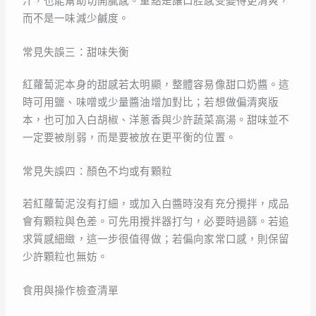
汁，也能幫助切開膩感。重點是讓口腔感受變得更清爽，
而不是一味減少鹹度。
常見失誤三：甜味失衡
紅蘿蔔泥本身的甜感若太明顯，整體容易像甜口奶醬。這
時可用鹽、味噌或少量醬油增加對比；若想做偏清爽版
本，也可加入白胡椒、洋蔥香與少許蔬菜高湯。甜味並不
一定要被削弱，而是要被放在更平衡的位置。
常見失誤四：顏色不均或有顆粒
若紅蘿蔔泥沒有打細，或加入白醬時沒有充分攪拌，成品
會有顆粒與色差。可先用攪拌器打勻，必要時過篩。若追
求質感細緻，這一步很值得做；若偏向家常口感，則保留
少許顆粒也無妨。
食用與操作檢查清單