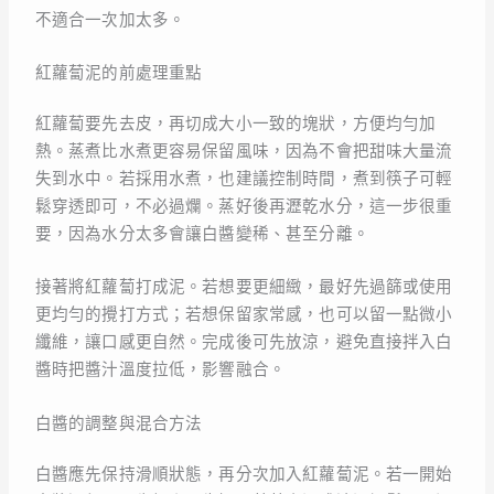
不適合一次加太多。
紅蘿蔔泥的前處理重點
紅蘿蔔要先去皮，再切成大小一致的塊狀，方便均勻加
熱。蒸煮比水煮更容易保留風味，因為不會把甜味大量流
失到水中。若採用水煮，也建議控制時間，煮到筷子可輕
鬆穿透即可，不必過爛。蒸好後再瀝乾水分，這一步很重
要，因為水分太多會讓白醬變稀、甚至分離。
接著將紅蘿蔔打成泥。若想要更細緻，最好先過篩或使用
更均勻的攪打方式；若想保留家常感，也可以留一點微小
纖維，讓口感更自然。完成後可先放涼，避免直接拌入白
醬時把醬汁溫度拉低，影響融合。
白醬的調整與混合方法
白醬應先保持滑順狀態，再分次加入紅蘿蔔泥。若一開始