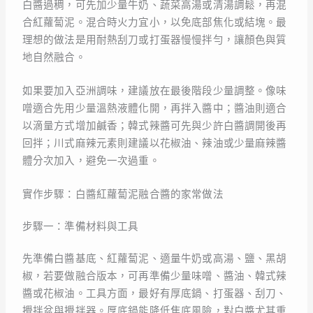
白醬過稠，可先加少量牛奶、蔬菜高湯或清湯調鬆，再混
合紅蘿蔔泥。混合時火力宜小，以免底部焦化或結塊。最
理想的做法是用耐熱刮刀或打蛋器慢慢拌勻，讓顏色與質
地自然融合。
如果要加入亞洲調味，建議放在最後階段少量調整。像味
噌適合先用少量溫熱液體化開，再拌入醬中；醬油則適合
以滴量方式增加鹹香；韓式辣醬可先與少許白醬調開後再
回拌；川式麻辣元素則建議以花椒油、辣油或少量麻辣醬
體分次加入，避免一次過重。
實作步驟：白醬紅蘿蔔泥融合醬的家常做法
步驟一：準備材料與工具
先準備白醬基底、紅蘿蔔泥、適量牛奶或高湯、鹽、黑胡
椒，若要做融合版本，可再準備少量味噌、醬油、韓式辣
醬或花椒油。工具方面，最好有厚底鍋、打蛋器、刮刀、
攪拌盆與攪拌器。厚底鍋能降低焦底風險，對白醬尤其重