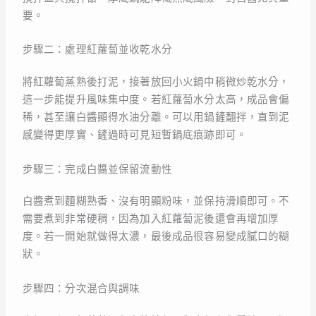
要。
步驟二：處理紅蘿蔔並收乾水分
將紅蘿蔔蒸熟後打泥，接著放回小火鍋中稍微炒乾水分，
這一步能提升風味集中度。若紅蘿蔔水分太高，成品會偏
稀，甚至讓白醬顯得水油分離。可以用鍋鏟翻拌，直到泥
感變得更厚實、鏟過時可見短暫鍋底痕跡即可。
步驟三：完成白醬並保留流動性
白醬煮到麵糊熟香、沒有明顯粉味，並保持滑順即可。不
需要煮到非常硬稠，因為加入紅蘿蔔泥後還會再增加厚
度。若一開始就做得太濃，最後成品很容易變成膩口的糊
狀。
步驟四：分次混合與調味