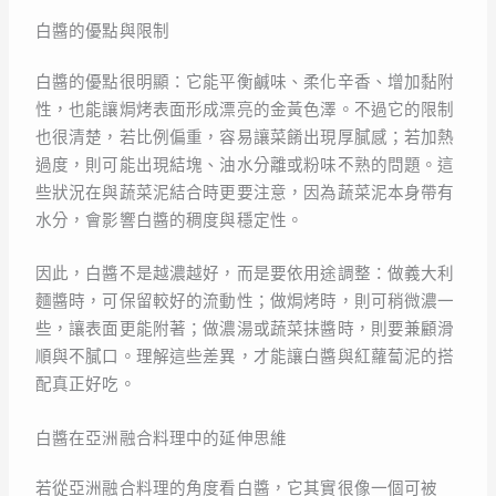
白醬的優點與限制
白醬的優點很明顯：它能平衡鹹味、柔化辛香、增加黏附
性，也能讓焗烤表面形成漂亮的金黃色澤。不過它的限制
也很清楚，若比例偏重，容易讓菜餚出現厚膩感；若加熱
過度，則可能出現結塊、油水分離或粉味不熟的問題。這
些狀況在與蔬菜泥結合時更要注意，因為蔬菜泥本身帶有
水分，會影響白醬的稠度與穩定性。
因此，白醬不是越濃越好，而是要依用途調整：做義大利
麵醬時，可保留較好的流動性；做焗烤時，則可稍微濃一
些，讓表面更能附著；做濃湯或蔬菜抹醬時，則要兼顧滑
順與不膩口。理解這些差異，才能讓白醬與紅蘿蔔泥的搭
配真正好吃。
白醬在亞洲融合料理中的延伸思維
若從亞洲融合料理的角度看白醬，它其實很像一個可被