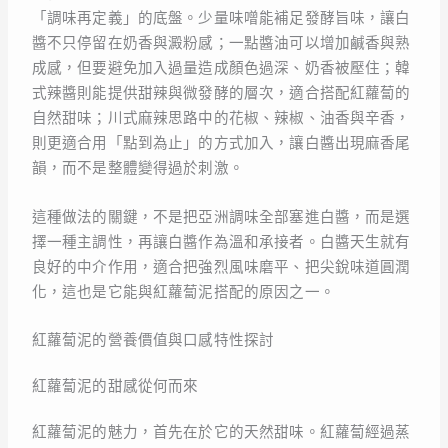
「調味再定義」的底盤。少量味噌能補足發酵旨味，讓白
醬不只停留在奶香與澱粉感；一點醬油可以增加鹹香與熟
成感，但要避免加入過量造成顏色過深、奶香被壓住；韓
式辣醬則能提供甜辣與微發酵的層次，適合搭配紅蘿蔔的
自然甜味；川式麻辣思路中的花椒、辣椒、油香與辛香，
則更適合用「點到為止」的方式加入，讓白醬出現麻香尾
韻，而不是整體變得過於刺激。
這種做法的關鍵，不是把亞洲調味全部塞進白醬，而是選
擇一種主調性，再讓白醬作為溫和承接者。白醬天生就有
良好的中介作用，適合把強烈風味磨平、把尖銳味道圓潤
化，這也是它能與紅蘿蔔泥搭配的原因之一。
紅蘿蔔泥的營養價值與口感特性探討
紅蘿蔔泥的甜感從何而來
紅蘿蔔泥的魅力，首先在於它的天然甜味。紅蘿蔔經過蒸