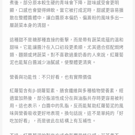
煮後，部分原本較生硬的青味會下降，甜味感受會更明
顯，口感也會變得綿軟。當它被打成泥時，甜感更容易擴
散在整體醬體中，讓白醬原本偏奶、偏澱粉的風味多出一
層蔬菜本身的清甜。
這種甜不是糖那種直接的衝擊，而是帶有蔬菜底蘊的溫和
甜味。它能讓醬汁在入口初段更柔順，尤其適合搭配焗烤
類、麵類或烤蔬菜。對不喜歡過重奶香的人來說，紅蘿蔔
泥也能幫白醬減少油膩感，使整體更清爽。
營養與功能性：不只好看，也有實際價值
紅蘿蔔含有β-胡蘿蔔素、膳食纖維與多種植物營養素，經
適當加熱後，部分脂溶性成分在與油脂共存時更容易被利
用。這也表示，白醬中的乳脂，反而能幫助紅蘿蔔泥的風
味與營養吸收更好地表現。換句話說，這不是單純的「好
吃加好看」，而是彼此在結構上有互補性。