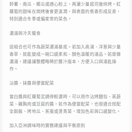
鈴薯、南瓜、櫛瓜或通心粉上，再灑少量起司後烘烤。紅
蘿蔔的甜味在焗烤後會更溫潤，與表面的焦香形成反差，
特別適合冬季或偏家常的菜色。
濃湯與冷天暖食
這組合也可作為蔬菜濃湯基底。若加入高湯、洋蔥與少量
香草，就能變成一碗口感柔和、顏色溫暖的湯品。若是做
濃湯，建議讓整體略稀於醬汁版本，方便入口與湯匙操
作。
沾醬、抹醬與便當配菜
當白醬與紅蘿蔔泥調得較濃時，可以用作沾烤麵包、蒸蔬
菜、雞胸肉或豆腐的醬。若作為便當配菜，也很適合搭配
全穀飯、烤地瓜、蒸蛋或燙青菜，增加色彩與口感變化。
加入亞洲調味時的實務建議與平衡原則