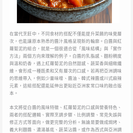
在當代烹飪中，不同食材的搭配不僅能提升菜餚的味覺層
次，也能讓原本熟悉的醬汁風格呈現新的輪廓。白醬與紅
蘿蔔泥的組合，就是一個很適合從「風味結構」與「實作
方法」兩個方向來理解的例子。白醬的乳脂感、麵粉稠度
與溫和奶香，遇上紅蘿蔔泥的自然甜感、蔬菜香與細緻纖
維，會形成一種既柔和又有層次的口感。若再把亞洲調味
的思維帶入，例如少量味噌、醬油、韓式辣醬或川式麻辣
元素，這組搭配還能延伸出更貼近亞洲家常口味的融合版
本。
本文將從白醬的風味特徵、紅蘿蔔泥的口感與營養特色、
兩者的搭配邏輯、實際烹調步驟、比例調整、常見失誤與
修正方式等面向，做更完整的分析。無論是要做成焗烤、
義大利麵醬、濃湯基底、蔬菜沾醬，或作為西式與亞洲調