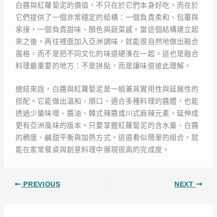
白醬與紅蘿蔔泥的價值，不只在於它們本身好吃，而在於
它們提供了一個非常穩定的結構：一個負責柔和、包覆與
承接，一個負責甜味、顏色與蔬菜感。當這個結構建立起
來之後，再往裡面加入亞洲調味，就能很自然地做出融合
風格，而不是把不同文化的味道硬湊在一起。這也是融合
料理最重要的地方：不是拼貼，而是讓味道彼此理解。
總結來說，白醬與紅蘿蔔泥是一組兼具實用性與延展性的
搭配。它能做出溫和、順口、適合多種料理的醬體，也能
透過少量味噌、醬油、韓式辣醬或川式麻辣元素，延伸成
更有亞洲風味的版本。只要掌握紅蘿蔔泥的含水量、白醬
的稠度、鹹甜平衡與加熱方式，這道看似簡單的組合，就
能在家常餐桌與創意料理中展現很高的完成度。
PREVIOUS
NEXT