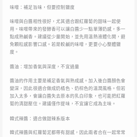
味噌：補足旨味，但要控制鹽度
味噌與白醬相性很好，尤其適合跟紅蘿蔔的甜味一起使
用。味噌帶來的發酵香可以讓白醬少一點單薄奶感，多一
點成熟鹹香。建議從少量開始，並先用溫熱液體化開，避
免顆粒感影響口感。若是較鹹的味噌，更要小心整體鹽
度。
醬油：增加香氣與深度，不宜過量
醬油的作用主要是補足香氣與熟成感。加入後白醬顏色會
變深，因此很適合做成奶橘色、奶棕色的溫潤風格。但若
加入太多，會讓白醬失去原本的乳白印象，也可能把紅蘿
蔔的清甜壓住。建議僅作提味，不宜讓它成為主味。
韓式辣醬：適合做甜辣系版本
韓式辣醬與紅蘿蔔泥都帶有甜感，因此兩者合在一起常常