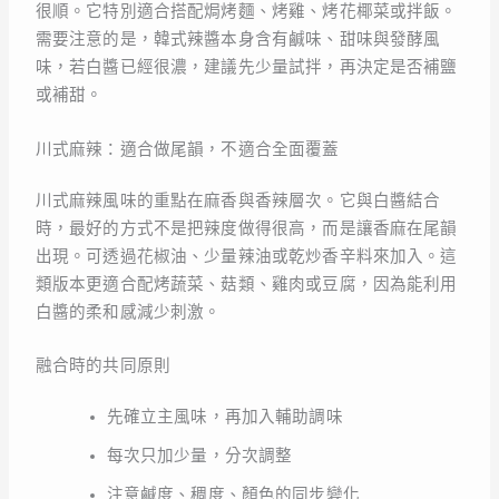
很順。它特別適合搭配焗烤麵、烤雞、烤花椰菜或拌飯。
需要注意的是，韓式辣醬本身含有鹹味、甜味與發酵風
味，若白醬已經很濃，建議先少量試拌，再決定是否補鹽
或補甜。
川式麻辣：適合做尾韻，不適合全面覆蓋
川式麻辣風味的重點在麻香與香辣層次。它與白醬結合
時，最好的方式不是把辣度做得很高，而是讓香麻在尾韻
出現。可透過花椒油、少量辣油或乾炒香辛料來加入。這
類版本更適合配烤蔬菜、菇類、雞肉或豆腐，因為能利用
白醬的柔和感減少刺激。
融合時的共同原則
先確立主風味，再加入輔助調味
每次只加少量，分次調整
注意鹹度、稠度、顏色的同步變化