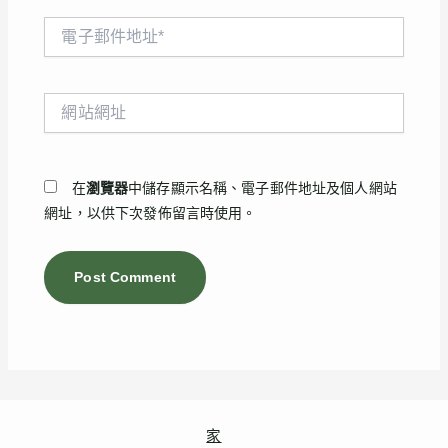
電
子
郵
件
網
地
站
址
網
*
址
在
瀏覽器
中儲存顯示名稱、電子郵件地址及個人網站
網址，以供下次發佈留言時使用。
家