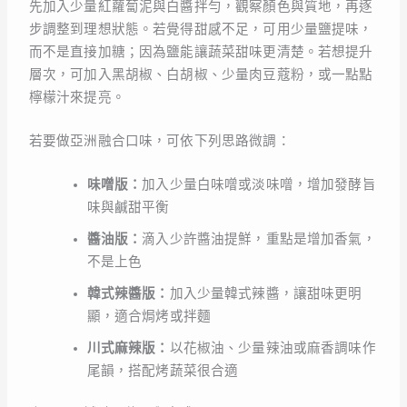
先加入少量紅蘿蔔泥與白醬拌勻，觀察顏色與質地，再逐
步調整到理想狀態。若覺得甜感不足，可用少量鹽提味，
而不是直接加糖；因為鹽能讓蔬菜甜味更清楚。若想提升
層次，可加入黑胡椒、白胡椒、少量肉豆蔻粉，或一點點
檸檬汁來提亮。
若要做亞洲融合口味，可依下列思路微調：
味噌版：
加入少量白味噌或淡味噌，增加發酵旨
味與鹹甜平衡
醬油版：
滴入少許醬油提鮮，重點是增加香氣，
不是上色
韓式辣醬版：
加入少量韓式辣醬，讓甜味更明
顯，適合焗烤或拌麵
川式麻辣版：
以花椒油、少量辣油或麻香調味作
尾韻，搭配烤蔬菜很合適