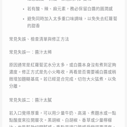
若有酸、辣、麻元素，務必保留白醬的圓潤感
避免同時加入太多重口味調味，以免失去紅蘿蔔
的甜香
常見失誤、檢查清單與修正方法
常見失誤一：醬汁太稀
原因通常是紅蘿蔔泥水分太多，或白醬本身沒有煮到足夠
濃度。修正方式是先小火略收，再看是否需要補白醬或稍
微增加麵糊基底。若已經混合完成，切勿大火猛煮，以免
分離。
常見失誤二：醬汁太膩
若入口覺得厚重，可以用少量牛奶、高湯、煮麵水或一點
點酸度來拉開層次。黑胡椒、白胡椒、香草或少量檸檬