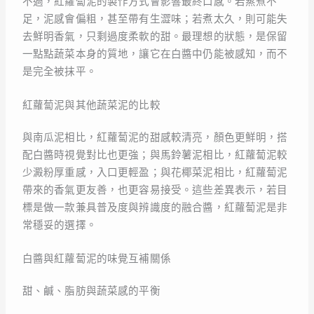
不過，紅蘿蔔泥的製作方式會影響最終口感。若蒸煮不
足，泥感會偏粗，甚至帶有生澀味；若煮太久，則可能失
去鮮明香氣，只剩過度柔軟的甜。最理想的狀態，是保留
一點點蔬菜本身的質地，讓它在白醬中仍能被感知，而不
是完全被抹平。
紅蘿蔔泥與其他蔬菜泥的比較
與南瓜泥相比，紅蘿蔔泥的甜感較清亮，顏色更鮮明，搭
配白醬時視覺對比也更強；與馬鈴薯泥相比，紅蘿蔔泥較
少澱粉厚重感，入口更輕盈；與花椰菜泥相比，紅蘿蔔泥
帶來的香氣更友善，也更容易接受。這些差異表示，若目
標是做一款兼具普及度與辨識度的融合醬，紅蘿蔔泥是非
常穩妥的選擇。
白醬與紅蘿蔔泥的味覺互補關係
甜、鹹、脂肪與蔬菜感的平衡