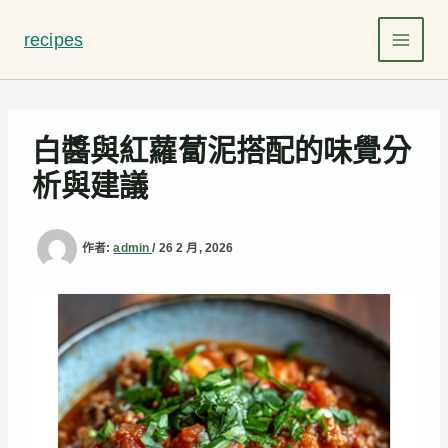
跳
至
recipes
主
要
內
容
白醬與紅蘿蔔泥搭配的味覺分
析與建議
作者:
admin
/
26 2 月, 2026