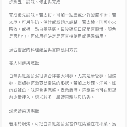
步驟五：試味、修正與完成
完成後先試味。若太甜，可加一點鹽或少許酸度平衡；若
太厚，可用牛奶、湯汁或煮麵水調整；若太稀，則可小火
略收，或補一點白醬基底。最後確認口感是否順滑、顏色
是否均勻，再依用途決定是否直接使用或保溫備用。
適合搭配的料理類型與實際應用方式
義大利麵與燉飯
白醬與紅蘿蔔泥很適合拌義大利麵，尤其是筆管麵、蝴蝶
麵、螺旋麵這類容易掛醬的形狀。若加上炒菇、洋蔥、雞
肉或鮭魚，味道會更完整。做燉飯時，這組醬也可在起鍋
前少量拌入，讓米粒多一層蔬菜甜味與奶香。
焗烤蔬菜與焗飯
若用於焗烤，可把白醬紅蘿蔔泥當作底醬鋪在花椰菜、馬