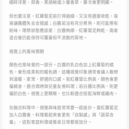
細碎洋蔥、蒜香、黑胡椒或少量香草，層次會更明顯。
但也要注意，紅蘿蔔泥若打得過細、又沒有適當收乾，容
易讓醬體失去支撐感；白醬若沒有充分煮熟，則可能帶有
粉味。理想狀態應該是：白醬夠順、紅蘿蔔泥夠乾、兩者
混合後仍能保持可覆蓋但不流散的質地。
視覺上的風味預期
顏色也是味覺的一部分。白醬的乳白色加上紅蘿蔔的橘
色，會形成柔和的暖色調，這種視覺印象通常會讓人聯想
到溫暖、家常、舒適的口感。若紅蘿蔔比例高，顏色會更
偏橘金，適合焗烤與兒童友善料理；若白醬比例高，則更
偏奶白色，視覺上更精緻，也比較適合搭配海鮮或雞肉。
在融合料理中，視覺與味道常常要一起設計。當紅蘿蔔泥
加入白醬後，料理看起來會更有「自製感」與「蔬菜含
量」，這對家庭料理或餐桌日常都很加分。