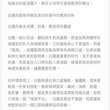
味融合的過渡醬汁，都可以找到可直接應用的做法。
白醬的風味特徵及其在料理中的應用分析
白醬的基本結構：奶香、稠度與包覆感
白醬一般以奶油、麵粉與牛奶為基礎，透過加熱與攪拌形
成穩定的乳化與增稠效果。它的風味核心不是強烈，而是
「圓潤」。這種圓潤來自脂肪帶來的滑順口感，也來自麵
粉熟化後的柔和穀物香。白醬最重要的特性，並不是單純
的濃，而是能在入口時先給人柔滑感，接著把其他食材的
味道包裹起來，讓整體更完整。
在料理表現上，白醬很適合與口感偏乾、偏纖維、或味道
較單一的食材搭配。像是焗烤蔬菜、雞肉、海鮮、菇類、
馬鈴薯、麵條等，都能靠白醬增加濕潤度與融合感。若把
它視為一個「味道平台」，白醬其實並不搶戲，而是讓其
他配料在同一個口腔結構裡協同發展。