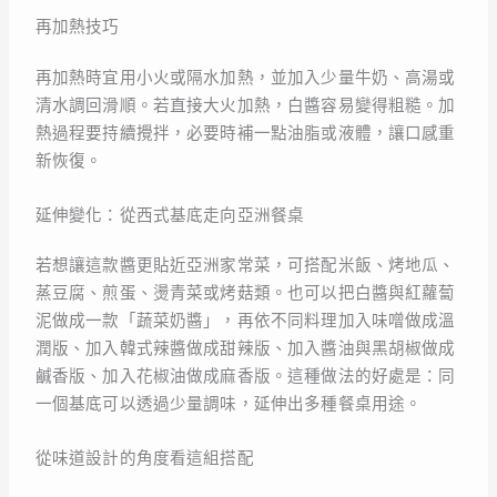
再加熱技巧
再加熱時宜用小火或隔水加熱，並加入少量牛奶、高湯或
清水調回滑順。若直接大火加熱，白醬容易變得粗糙。加
熱過程要持續攪拌，必要時補一點油脂或液體，讓口感重
新恢復。
延伸變化：從西式基底走向亞洲餐桌
若想讓這款醬更貼近亞洲家常菜，可搭配米飯、烤地瓜、
蒸豆腐、煎蛋、燙青菜或烤菇類。也可以把白醬與紅蘿蔔
泥做成一款「蔬菜奶醬」，再依不同料理加入味噌做成溫
潤版、加入韓式辣醬做成甜辣版、加入醬油與黑胡椒做成
鹹香版、加入花椒油做成麻香版。這種做法的好處是：同
一個基底可以透過少量調味，延伸出多種餐桌用途。
從味道設計的角度看這組搭配