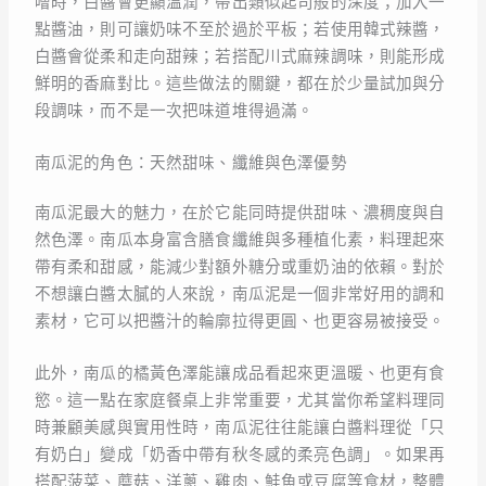
噌時，白醬會更顯溫潤，帶出類似起司般的深度；加入一
點醬油，則可讓奶味不至於過於平板；若使用韓式辣醬，
白醬會從柔和走向甜辣；若搭配川式麻辣調味，則能形成
鮮明的香麻對比。這些做法的關鍵，都在於少量試加與分
段調味，而不是一次把味道堆得過滿。
南瓜泥的角色：天然甜味、纖維與色澤優勢
南瓜泥最大的魅力，在於它能同時提供甜味、濃稠度與自
然色澤。南瓜本身富含膳食纖維與多種植化素，料理起來
帶有柔和甜感，能減少對額外糖分或重奶油的依賴。對於
不想讓白醬太膩的人來說，南瓜泥是一個非常好用的調和
素材，它可以把醬汁的輪廓拉得更圓、也更容易被接受。
此外，南瓜的橘黃色澤能讓成品看起來更溫暖、也更有食
慾。這一點在家庭餐桌上非常重要，尤其當你希望料理同
時兼顧美感與實用性時，南瓜泥往往能讓白醬料理從「只
有奶白」變成「奶香中帶有秋冬感的柔亮色調」。如果再
搭配菠菜、蘑菇、洋蔥、雞肉、鮭魚或豆腐等食材，整體