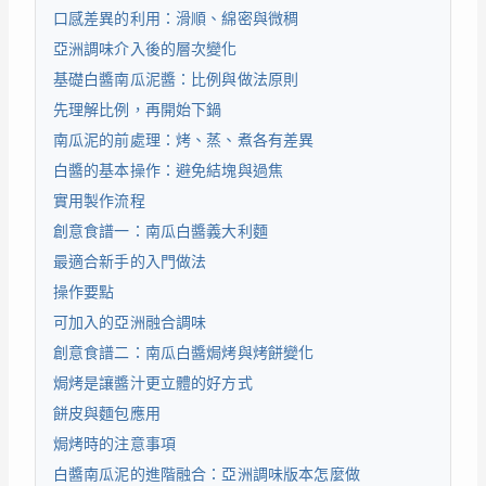
口感差異的利用：滑順、綿密與微稠
亞洲調味介入後的層次變化
基礎白醬南瓜泥醬：比例與做法原則
先理解比例，再開始下鍋
南瓜泥的前處理：烤、蒸、煮各有差異
白醬的基本操作：避免結塊與過焦
實用製作流程
創意食譜一：南瓜白醬義大利麵
最適合新手的入門做法
操作要點
可加入的亞洲融合調味
創意食譜二：南瓜白醬焗烤與烤餅變化
焗烤是讓醬汁更立體的好方式
餅皮與麵包應用
焗烤時的注意事項
白醬南瓜泥的進階融合：亞洲調味版本怎麼做