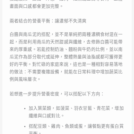
畫面與口感都會更加完整。
兩者結合的營養平衡：讓濃郁不失清爽
白醬與南瓜泥的搭配，並不是單純把兩種濃稠食材混在一
起，而是利用南瓜的天然甜感與纖維，去修飾白醬可能帶
來的厚重感。若能控制奶油、麵粉與牛奶的比例，並以南
瓜泥作為部分取代或延伸，整體熱量與油脂感都可獲得更
好的平衡。對忙碌的家庭來說，這也是一種相對容易落地
的做法：不需要複雜設備，就能在日常料理中增加蔬菜比
例與風味層次。
若想進一步提升營養密度，可以搭配以下方向：
加入葉菜類，如菠菜、羽衣甘藍、青花菜，增加
纖維與口感對比。
搭配豆類、雞肉、魚類或蛋，讓餐點更有蛋白質
平衡。