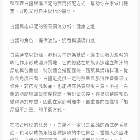
整整理白醬與南瓜泥的實用搭配方式，幫助你在家做出穩
定、好吃又可自由變化的醬汁。
白醬與南瓜泥的營養價值分析：健康之道
白醬的角色：提供油脂、奶香與濃稠口感
白醬通常以奶油、麵粉與牛奶為基礎，經由油脂與澱粉的
糊化作用形成濃滑質地。它的優點在於能迅速建立醬汁的
厚度與包覆感，特別適合搭配麵條、蔬菜與焗烤料理。從
飲食角度來看，白醬能提供一定的熱量與脂溶性營養吸收
條件，若搭配乳製品，也能補充鈣質與蛋白質。不過，白
醬的脂肪與熱量密度較高，若份量失控，容易讓整體餐點
變得過於厚重，因此在家庭料理中，最重要的是懂得「加
厚但不加重」的平衡方式。
在融合料理的概念下，白醬不一定只是單純的西式奶香基
底，也可以成為承接各種調味的中性舞台。當加入少量味