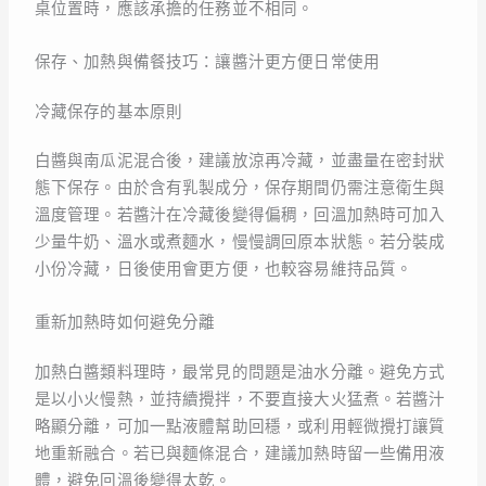
桌位置時，應該承擔的任務並不相同。
保存、加熱與備餐技巧：讓醬汁更方便日常使用
冷藏保存的基本原則
白醬與南瓜泥混合後，建議放涼再冷藏，並盡量在密封狀
態下保存。由於含有乳製成分，保存期間仍需注意衛生與
溫度管理。若醬汁在冷藏後變得偏稠，回溫加熱時可加入
少量牛奶、溫水或煮麵水，慢慢調回原本狀態。若分裝成
小份冷藏，日後使用會更方便，也較容易維持品質。
重新加熱時如何避免分離
加熱白醬類料理時，最常見的問題是油水分離。避免方式
是以小火慢熱，並持續攪拌，不要直接大火猛煮。若醬汁
略顯分離，可加一點液體幫助回穩，或利用輕微攪打讓質
地重新融合。若已與麵條混合，建議加熱時留一些備用液
體，避免回溫後變得太乾。