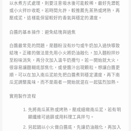
以水煮方式處理，則要注意吸水後可能較稀，最好先瀝乾
或小火拌炒收乾。若時間允許，較推薦先蒸熟或烤熟，再
壓成泥，這樣能保留較好的香氣與穩定的濃度。
白醬的基本操作：避免結塊與過焦
白醬最常見的問題，是麵粉沒有炒勻或牛奶加入過快導致
結塊。正確的做法是先用小火將奶油融化，加入麵粉拌炒
至粉味消失，再分次加入溫牛奶攪勻。若一開始就大火，
很容易讓麵糊底部焦化，或使醬汁出現顆粒。想讓白醬更
順，可以在加入南瓜泥前先把白醬煮到穩定濃度，再下南
瓜泥調整風味，而不是兩者一開始就混在一起猛烈加熱。
實用製作流程
先將南瓜蒸熟或烤熟，壓成細緻南瓜泥，若有明
顯纖維可過篩或用料理工具拌勻。
另起鍋以小火做白醬底，先讓奶油融化，再加入