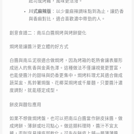
起司或烤雞，風味更活潑。
川式麻辣版
：以少量麻辣調味點到為止，讓奶香
與香麻對比，適合喜歡濃中帶勁的人。
創意食譜二：南瓜白醬焗烤與烤餅變化
焗烤是讓醬汁更立體的好方式
白醬與南瓜泥很適合做焗烤，因為烤箱的乾熱會讓表層形
成迷人的焦香與金黃色澤。這種做法不僅讓視覺更豐富，
也能使醬汁的甜味與奶香更集中。焗烤料理尤其適合做成
蔬菜盅、馬鈴薯焗盤、花椰菜焗烤或千層麵，只要醬汁濃
度調對，就能穩定成型。
餅皮與麵包應用
如果不想做焗烤盤，也可以把南瓜白醬當作餅皮抹醬，做
成烤餅、薄餅或吐司點心。做這類料理時，醬汁不宜太
稀，否則容易讓底部軟化。可先在餅皮上鋪一層薄薄醬