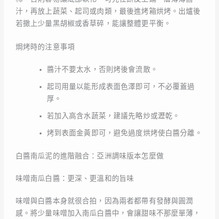
汁，再放上蔬菜、起司或肉類，最後進烤箱烘烤。出爐後
若撒上少量黑胡椒或香草碎，能讓整體更平衡。
焗烤時的注意事項
醬汁不要太水，否則烤後會流散。
起司用量以能形成表面色澤即可，不必覆蓋過
厚。
若加入高含水蔬菜，建議先略炒或瀝乾。
烤到表面金黃即可，避免過度烘烤使白醬分離。
白醬南瓜泥的進階融合：亞洲調味版本怎麼做
味噌南瓜白醬：更深、更溫和的旨味
味噌與白醬本身就很合拍，因為兩者都帶有發酵與圓潤
感。將少量味噌加入南瓜白醬中，會讓甜味不那麼單薄，