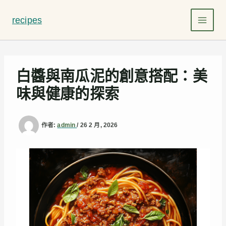
跳
至
recipes
主
要
內
容
白醬與南瓜泥的創意搭配：美
味與健康的探索
作者:
admin
/
26 2 月, 2026