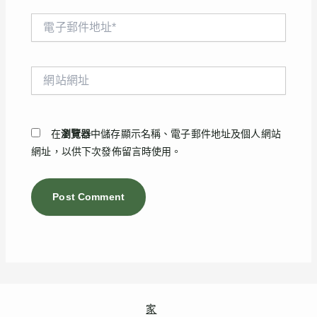
電
子
郵
件
網
地
站
址
網
*
址
在
瀏覽器
中儲存顯示名稱、電子郵件地址及個人網站
網址，以供下次發佈留言時使用。
家