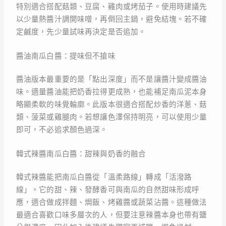
特別適合搭配菇類、豆腐、雞肉或烤茄子。使用時建議先
以少量熱醬汁調開味噌，再倒回主鍋，避免結塊。若不確
定鹹度，先少量試味再決定是否追加。
醬油南瓜白醬：提味但不搶味
醬油版本最重要的是「點出深度」而不是讓醬汁變成醬油
味。適量醬油能把奶香拉得更成熟，也能補足南瓜泥本身
略顯柔軟的味覺輪廓。此版本很適合搭配炒香的洋蔥、菇
類、菠菜或雞腿肉。若想讓色澤保持明亮，可以使用少量
即可，不必追求顏色過深。
韓式辣醬南瓜白醬：甜辣與奶香的融合
韓式辣醬能把南瓜白醬從「溫柔路線」轉成「活潑路
線」。它的甜、辣、發酵香可與南瓜的自然甜味形成呼
應，適合做成拌麵、焗飯、烤雞醬或蔬菜沾醬。這種做法
最適合喜歡口味多層次的人，但要注意辣醬本身也帶有鹽