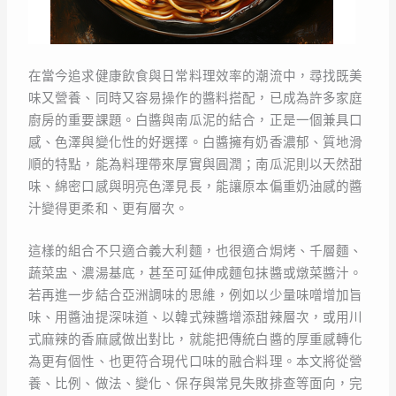
在當今追求健康飲食與日常料理效率的潮流中，尋找既美
味又營養、同時又容易操作的醬料搭配，已成為許多家庭
廚房的重要課題。白醬與南瓜泥的結合，正是一個兼具口
感、色澤與變化性的好選擇。白醬擁有奶香濃郁、質地滑
順的特點，能為料理帶來厚實與圓潤；南瓜泥則以天然甜
味、綿密口感與明亮色澤見長，能讓原本偏重奶油感的醬
汁變得更柔和、更有層次。
這樣的組合不只適合義大利麵，也很適合焗烤、千層麵、
蔬菜盅、濃湯基底，甚至可延伸成麵包抹醬或燉菜醬汁。
若再進一步結合亞洲調味的思維，例如以少量味噌增加旨
味、用醬油提深味道、以韓式辣醬增添甜辣層次，或用川
式麻辣的香麻感做出對比，就能把傳統白醬的厚重感轉化
為更有個性、也更符合現代口味的融合料理。本文將從營
養、比例、做法、變化、保存與常見失敗排查等面向，完