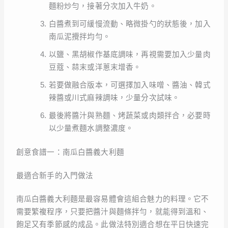
麵粉炒勻，接著分次加入牛奶。
白醬煮到可緩慢流動、略微掛勺的狀態後，加入
南瓜泥攪拌均勻。
以鹽、黑胡椒作基底調味，再視需要加入少量肉
豆蔻、蒜末或洋蔥末增香。
若要做融合版本，可選擇加入味噌、醬油、韓式
辣醬或川式麻辣調味，少量分次試味。
最後將醬汁與熟麵、烤蔬菜或肉類拌合，必要時
以少量煮麵水調整濃度。
創意食譜一：南瓜白醬義大利麵
最適合新手的入門做法
南瓜白醬義大利麵是最容易體會這組合魅力的料理。它不
需要繁複程序，只要把醬汁與麵條拌勻，就能得到溫和、
飽足又有季節感的成品。此做法特別適合想在平日快速完