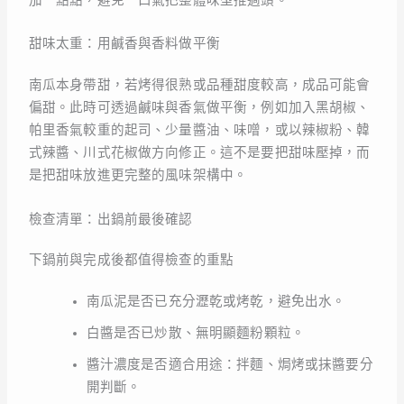
甜味太重：用鹹香與香料做平衡
南瓜本身帶甜，若烤得很熟或品種甜度較高，成品可能會
偏甜。此時可透過鹹味與香氣做平衡，例如加入黑胡椒、
帕里香氣較重的起司、少量醬油、味噌，或以辣椒粉、韓
式辣醬、川式花椒做方向修正。這不是要把甜味壓掉，而
是把甜味放進更完整的風味架構中。
檢查清單：出鍋前最後確認
下鍋前與完成後都值得檢查的重點
南瓜泥是否已充分瀝乾或烤乾，避免出水。
白醬是否已炒散、無明顯麵粉顆粒。
醬汁濃度是否適合用途：拌麵、焗烤或抹醬要分
開判斷。