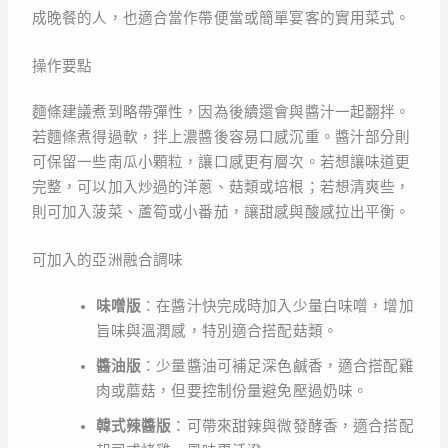
成晚餐的人，也適合當作帶便當或簡單宴客的實用菜式。
操作要點
麵條建議煮到略帶彈性，因為後續還會與醬汁一起翻拌。
若麵條煮得過軟，拌上濃醬後容易口感沉重。醬汁部分則
可保留一些南瓜小顆粒，讓口感更有層次。若想讓味道更
完整，可以加入炒過的洋蔥、菇類或培根；若想清爽些，
則可加入菠菜、蘆筍或小番茄，讓甜感與酸感拉出平衡。
可加入的亞洲融合調味
味噌版
：在醬汁快完成時加入少量白味噌，增加
旨味與溫潤感，特別適合搭配菇類。
醬油版
：少量醬油可補足深色鹹香，適合搭配雞
肉或蘑菇，但要控制份量避免壓過奶味。
韓式辣醬版
：可帶來甜辣與微發酵香，適合搭配