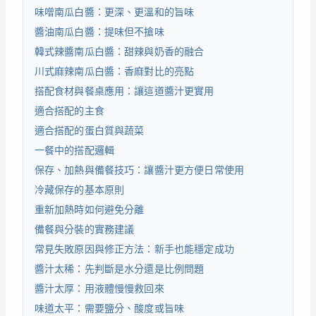
味噌南瓜白醬：更深、更溫和的旨味
醬油南瓜白醬：提味但不搶味
韓式辣醬南瓜白醬：甜辣與奶香的融合
川式麻辣南瓜白醬：香麻對比的亮點
搭配食材與餐桌應用：讓這道醬汁更實用
適合搭配的主食
適合搭配的蛋白質與蔬菜
一餐中的搭配邏輯
保存、加熱與備餐技巧：讓醬汁更方便日常使用
冷藏保存的基本原則
重新加熱時如何避免分離
備餐與分裝的實務建議
常見失敗原因與修正方法：新手也能穩定成功
醬汁太稀：先判斷是水分還是比例問題
醬汁太厚：用液體慢慢救回來
味道太平：需要鹽分、酸度或旨味