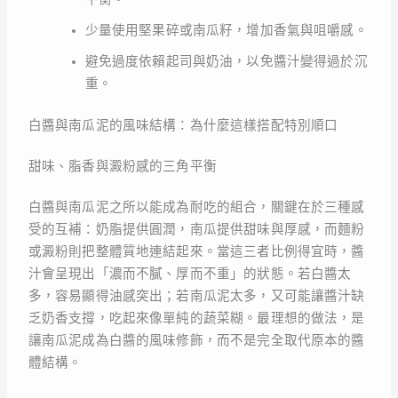
少量使用堅果碎或南瓜籽，增加香氣與咀嚼感。
避免過度依賴起司與奶油，以免醬汁變得過於沉
重。
白醬與南瓜泥的風味結構：為什麼這樣搭配特別順口
甜味、脂香與澱粉感的三角平衡
白醬與南瓜泥之所以能成為耐吃的組合，關鍵在於三種感
受的互補：奶脂提供圓潤，南瓜提供甜味與厚感，而麵粉
或澱粉則把整體質地連結起來。當這三者比例得宜時，醬
汁會呈現出「濃而不膩、厚而不重」的狀態。若白醬太
多，容易顯得油感突出；若南瓜泥太多，又可能讓醬汁缺
乏奶香支撐，吃起來像單純的蔬菜糊。最理想的做法，是
讓南瓜泥成為白醬的風味修飾，而不是完全取代原本的醬
體結構。