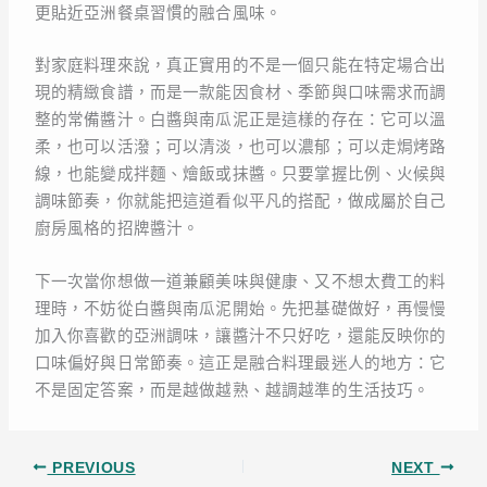
更貼近亞洲餐桌習慣的融合風味。
對家庭料理來說，真正實用的不是一個只能在特定場合出
現的精緻食譜，而是一款能因食材、季節與口味需求而調
整的常備醬汁。白醬與南瓜泥正是這樣的存在：它可以溫
柔，也可以活潑；可以清淡，也可以濃郁；可以走焗烤路
線，也能變成拌麵、燴飯或抹醬。只要掌握比例、火候與
調味節奏，你就能把這道看似平凡的搭配，做成屬於自己
廚房風格的招牌醬汁。
下一次當你想做一道兼顧美味與健康、又不想太費工的料
理時，不妨從白醬與南瓜泥開始。先把基礎做好，再慢慢
加入你喜歡的亞洲調味，讓醬汁不只好吃，還能反映你的
口味偏好與日常節奏。這正是融合料理最迷人的地方：它
不是固定答案，而是越做越熟、越調越準的生活技巧。
PREVIOUS
NEXT