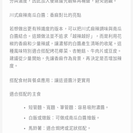
分與濃度，因此加入後建議先觀察再補鹽，避免過鹹。
川式麻辣南瓜白醬：香麻對比的亮點
若想做出更有辨識度的版本，可以把川式麻辣調味與南瓜
白醬結合。這類做法並不追求「越辣越好」，而是利用花
椒的香麻和少量辣感，讓濃郁的白醬產生清晰的收尾。這
種風味特別適合搭配烤花椰菜、杏鮑菇、牛肉片或豆皮。
建議從少量開始，先讓香麻作為背景，再決定是否增加辣
度。
搭配食材與餐桌應用：讓這道醬汁更實用
適合搭配的主食
短管麵、寬麵、筆管麵：容易吸附濃醬。
白飯或燉飯：可做成南瓜白醬燴飯。
馬鈴薯：適合焗烤或泥狀搭配。