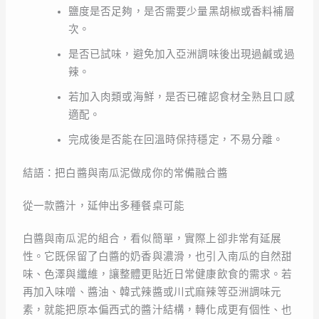
鹽度是否足夠，是否需要少量黑胡椒或香料補層
次。
是否已試味，避免加入亞洲調味後出現過鹹或過
辣。
若加入肉類或海鮮，是否已確認食材全熟且口感
適配。
完成後是否能在回溫時保持穩定，不易分離。
結語：把白醬與南瓜泥做成你的常備融合醬
從一款醬汁，延伸出多種餐桌可能
白醬與南瓜泥的組合，看似簡單，實際上卻非常有延展
性。它既保留了白醬的奶香與濃滑，也引入南瓜的自然甜
味、色澤與纖維，讓整體更貼近日常健康飲食的需求。若
再加入味噌、醬油、韓式辣醬或川式麻辣等亞洲調味元
素，就能把原本偏西式的醬汁結構，轉化成更有個性、也