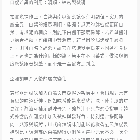
口感差異的利用：滑順、綿密與微稠
在實際操作上，白醬與南瓜泥應該保有明顯但不突兀的口
感差異。白醬的細緻滑順，能讓南瓜泥的綿密感更顯自
然；南瓜泥的稠度，則能讓白醬不那麼稀薄。若希望醬汁
更適合拌麵，可維持中等濃度；若是用於焗烤或千層料
理，則可再略微調濃，讓它在烤焙後更穩定地附著在食材
上。這也是為什麼同樣的醬，若用在不同菜式，做法與稠
度應該跟著調整，而不是一套配方走到底。
亞洲調味介入後的層次變化
若將亞洲調味加入白醬與南瓜泥的架構中，會出現非常有
意思的味道延伸。例如味噌能帶來發酵旨味，使南瓜的甜
更深；醬油可補足鹹味骨架，讓醬汁不只靠奶香撐味；韓
式辣醬能在甜感中加入微辣與發酵香，特別適合搭配雞
肉、菇類與焗烤；川式麻辣調味則能以花椒香氣與辣感製
造對比，讓濃郁的白醬變得更俐落。這些元素不必一次全