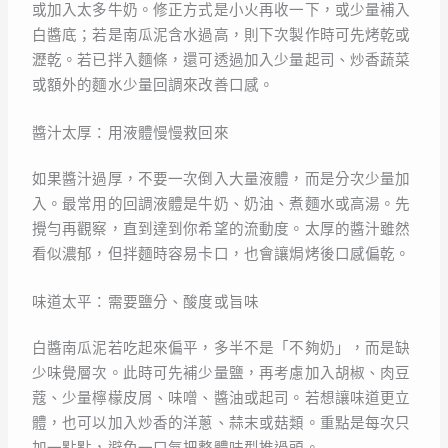
或加入太多牛奶。修正方式是小火再收一下，或少量補入
白醬底；若是南瓜泥含水過高，則下次製作時可先烤乾或
瀝乾。若已拌入麵條，還可透過加入少量起司、炒香蔬菜
或額外的麵水少量回調來改善口感。
醬汁太厚：用液體慢慢救回來
如果醬汁過厚，不要一次倒入大量液體，而是分次少量加
入。最常用的回調液體是牛奶、奶油、煮麵水或高湯。先
攪勻再觀察，直到達到你希望的流動度。太厚的醬汁雖然
看似濃郁，但拌麵時容易卡口，也會讓焗烤後口感偏乾。
味道太平：需要鹽分、酸度或旨味
白醬南瓜泥若吃起來偏平，多半不是「不夠奶」，而是缺
少味覺層次。此時可先補少量鹽，再考慮加入胡椒、肉豆
蔻、少量檸檬皮屑、味噌、醬油或起司。若想讓味道更立
體，也可以加入炒香的洋蔥、蒜末或菇類。重點是每次只
加一點點，避免一口氣把整體味型推過頭。