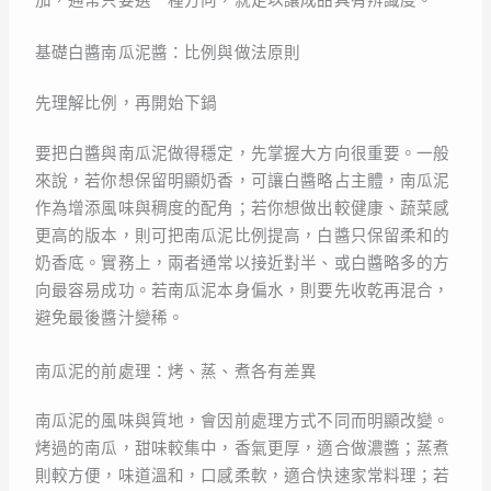
加，通常只要選一種方向，就足以讓成品具有辨識度。
基礎白醬南瓜泥醬：比例與做法原則
先理解比例，再開始下鍋
要把白醬與南瓜泥做得穩定，先掌握大方向很重要。一般
來說，若你想保留明顯奶香，可讓白醬略占主體，南瓜泥
作為增添風味與稠度的配角；若你想做出較健康、蔬菜感
更高的版本，則可把南瓜泥比例提高，白醬只保留柔和的
奶香底。實務上，兩者通常以接近對半、或白醬略多的方
向最容易成功。若南瓜泥本身偏水，則要先收乾再混合，
避免最後醬汁變稀。
南瓜泥的前處理：烤、蒸、煮各有差異
南瓜泥的風味與質地，會因前處理方式不同而明顯改變。
烤過的南瓜，甜味較集中，香氣更厚，適合做濃醬；蒸煮
則較方便，味道溫和，口感柔軟，適合快速家常料理；若