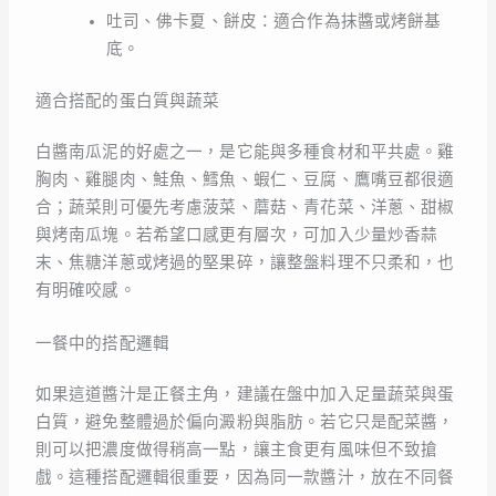
吐司、佛卡夏、餅皮：適合作為抹醬或烤餅基
底。
適合搭配的蛋白質與蔬菜
白醬南瓜泥的好處之一，是它能與多種食材和平共處。雞
胸肉、雞腿肉、鮭魚、鱈魚、蝦仁、豆腐、鷹嘴豆都很適
合；蔬菜則可優先考慮菠菜、蘑菇、青花菜、洋蔥、甜椒
與烤南瓜塊。若希望口感更有層次，可加入少量炒香蒜
末、焦糖洋蔥或烤過的堅果碎，讓整盤料理不只柔和，也
有明確咬感。
一餐中的搭配邏輯
如果這道醬汁是正餐主角，建議在盤中加入足量蔬菜與蛋
白質，避免整體過於偏向澱粉與脂肪。若它只是配菜醬，
則可以把濃度做得稍高一點，讓主食更有風味但不致搶
戲。這種搭配邏輯很重要，因為同一款醬汁，放在不同餐