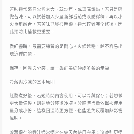
苦味通常來自火候太大、蒜炒焦、或鍋底燒黏。若只是輕
微苦味，可以試著加入少量新鮮番茄或液體稀釋，再以小
火重新融合。若苦味已經很明顯，通常較難完全修復，因
此預防比補救更重要。
做紅醬時，最需要練習的是耐心。火候越穩，越不容易出
現這種問題。
保存、回溫與分裝：讓一鍋紅醬延伸成多餐的幸福
冷藏與冷凍的基本原則
紅醬煮好後，若短時間內會使用，可以冷藏保存；若想做
更大量備餐，則建議分裝後冷凍。分裝時盡量依單次使用
量分成小份，這樣回溫時更方便，也能避免反覆加熱影響
風味。
冷藏保存的醬汁通常適合在幾天內使用完畢；冷凍則更適