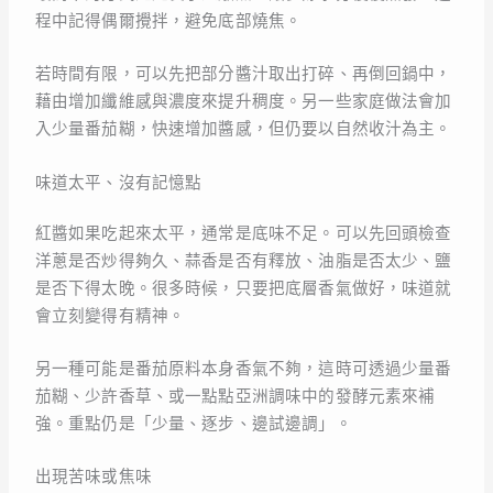
程中記得偶爾攪拌，避免底部燒焦。
若時間有限，可以先把部分醬汁取出打碎、再倒回鍋中，
藉由增加纖維感與濃度來提升稠度。另一些家庭做法會加
入少量番茄糊，快速增加醬感，但仍要以自然收汁為主。
味道太平、沒有記憶點
紅醬如果吃起來太平，通常是底味不足。可以先回頭檢查
洋蔥是否炒得夠久、蒜香是否有釋放、油脂是否太少、鹽
是否下得太晚。很多時候，只要把底層香氣做好，味道就
會立刻變得有精神。
另一種可能是番茄原料本身香氣不夠，這時可透過少量番
茄糊、少許香草、或一點點亞洲調味中的發酵元素來補
強。重點仍是「少量、逐步、邊試邊調」。
出現苦味或焦味