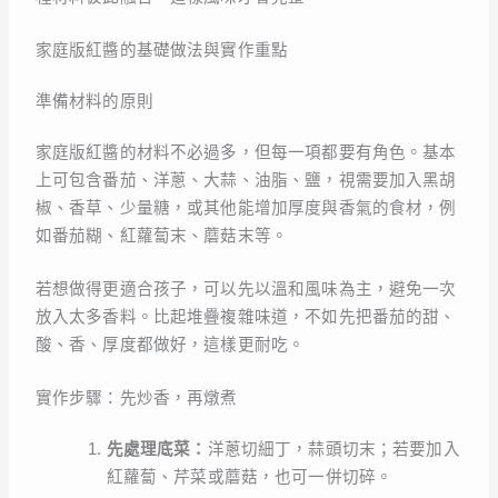
家庭版紅醬的基礎做法與實作重點
準備材料的原則
家庭版紅醬的材料不必過多，但每一項都要有角色。基本
上可包含番茄、洋蔥、大蒜、油脂、鹽，視需要加入黑胡
椒、香草、少量糖，或其他能增加厚度與香氣的食材，例
如番茄糊、紅蘿蔔末、蘑菇末等。
若想做得更適合孩子，可以先以溫和風味為主，避免一次
放入太多香料。比起堆疊複雜味道，不如先把番茄的甜、
酸、香、厚度都做好，這樣更耐吃。
實作步驟：先炒香，再燉煮
先處理底菜：
洋蔥切細丁，蒜頭切末；若要加入
紅蘿蔔、芹菜或蘑菇，也可一併切碎。