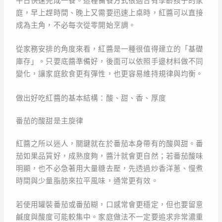
平日快速完成一餐。這種備餐方式很適合有學齡孩子的家
庭，早上趕時間、晚上又需要迅速上桌時，紅醬可以直接
成為主角，不必每次從零開始烹調。
從家務安排的角度來看，紅醬是一種很值得建立的「基礎
庫存」。只要底醬準備好，後面可以依照手邊材料做不同
變化，讓家庭飲食更有彈性，也更容易維持規律與均衡。
做出好吃紅醬的基本結構：酸、甜、香、厚度
番茄的酸甜是主旋律
紅醬之所以迷人，關鍵就在於番茄本身帶有的酸與甜。番
茄如果品質好，成熟度夠，醬汁就會更自然；若番茄酸味
明顯，也不必急著用大量糖去壓，先透過炒香洋蔥、慢煮
時間與少量脂肪來拉平風味，通常更有效。
若使用罐裝番茄或番茄糊，口感常會更穩定，但也要留意
鹹度與酸度可能較集中。家庭做法不一定要追求非常濃重