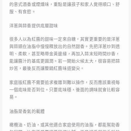
的意式酒香或煙燻味，重點是讓孩子和家人覺得順口、舒
服、有食慾。
洋蔥與蒜香提供底層甜味
很多人以為紅醬的甜味一定來自糖，其實更重要的是洋蔥
與蒜頭在油脂中慢慢釋放出的自然甜香。先把洋蔥炒到透
明、柔軟，甚至略帶金黃邊緣，再加入蒜末短時間炒香，
能讓醬汁的基底更圓潤。若一開始火候太大，很容易把蒜
炒苦，最後反而讓整鍋紅醬味道變尖。
家庭版紅醬不需要追求複雜到難以操作，反而應該重視每
一個底味是否到位。只要底味穩，後面的調味就會比較容
易。
油脂是香氣的載體
橄欖油、奶油，或其他適合家庭使用的油脂，都能幫助香