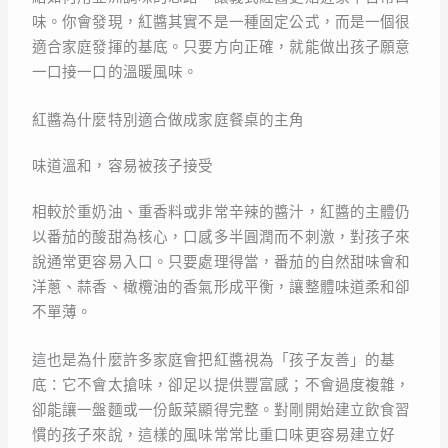
味。你會發現，紅醬其實不是一種固定公式，而是一個很
適合家庭發揮的基底。只要方向正確，就能做出孩子願意
一口接一口的溫暖風味。
紅醬為什麼特別適合做成家庭餐桌的主角
味道溫和，容易被孩子接受
相較於重奶油、重香料或非常辛辣的醬汁，紅醬的主體仍
以番茄的酸甜為核心，口感多半圓潤而不刺激，對孩子來
說通常更容易入口。只要處理得當，番茄的自然甜味會和
洋蔥、蒜香、橄欖油的香氣形成平衡，讓整體味道柔和卻
不單薄。
這也是為什麼許多家庭會把紅醬視為「孩子友善」的基
底：它不會太搶味，卻足以提供豐富感；不會過度複雜，
卻能讓一盤麵或一份飯菜顯得完整。對剛開始建立飲食習
慣的孩子來說，這樣的風味常常比重口味更容易建立好