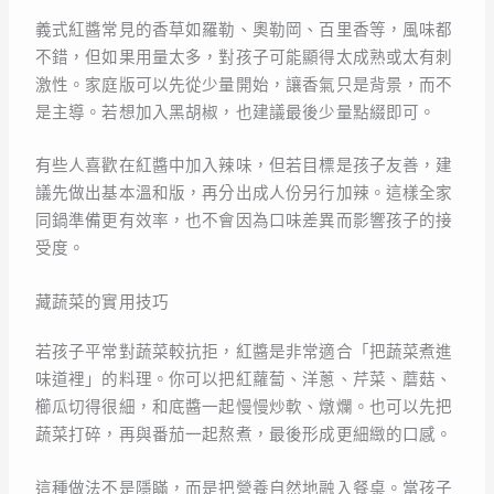
義式紅醬常見的香草如羅勒、奧勒岡、百里香等，風味都
不錯，但如果用量太多，對孩子可能顯得太成熟或太有刺
激性。家庭版可以先從少量開始，讓香氣只是背景，而不
是主導。若想加入黑胡椒，也建議最後少量點綴即可。
有些人喜歡在紅醬中加入辣味，但若目標是孩子友善，建
議先做出基本溫和版，再分出成人份另行加辣。這樣全家
同鍋準備更有效率，也不會因為口味差異而影響孩子的接
受度。
藏蔬菜的實用技巧
若孩子平常對蔬菜較抗拒，紅醬是非常適合「把蔬菜煮進
味道裡」的料理。你可以把紅蘿蔔、洋蔥、芹菜、蘑菇、
櫛瓜切得很細，和底醬一起慢慢炒軟、燉爛。也可以先把
蔬菜打碎，再與番茄一起熬煮，最後形成更細緻的口感。
這種做法不是隱瞞，而是把營養自然地融入餐桌。當孩子