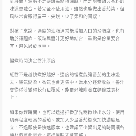
氣展開。油脂不是要讓醬變得油膩，而是讓番茄與香料的
味道更融合。若完全不使用油，雖然也能做出番茄醬，但
風味常會顯得扁平、尖銳，少了柔和的圓感。
對孩子來說，適度的油脂通常能增加入口的滑順度，也有
助於讓麵條、飯粒與醬汁更好地結合。重點是份量要合
宜，避免過於厚重。
慢煮時間決定醬汁厚度
紅醬不是越快煮好越好。適度的慢煮能讓番茄的生味退
去、酸氣變柔，香氣也會更集中。當水分逐漸收斂，醬汁
會從稀薄變得較有包覆感，能更好地附著在麵條或食材
上。
如果你趕時間，也可以透過把番茄先稍微炒出水分、使用
切碎程度較高的番茄、或加入少量番茄糊來加快濃度建
立。不過即使是快速版本，也建議至少留出足夠時間讓各
種材料彼此融合，這樣風味才會完整。