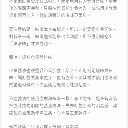
不是把紅醬變成日式料理，而是利用它的發酵旨味，讓番
茄的酸甜更完整。只需在起鍋前少量拌入，或先用少許熱
湯化開再加入，就能讓醬汁的底味更柔和。
要注意的是，味噌本身有鹹度，所以一定要從少量開始。
對孩子來說，味噌通常能帶出溫潤感，但不應明顯吃出
「味噌味」才算成功。
醬油：提升色澤與旨味
少量醬油也很適合和番茄醬汁結合。它能補足鹹味與旨
味，讓紅醬看起來更深、更有醬香。尤其當你使用偏清淡
的番茄材料時，少量醬油能幫助味道站穩。
不過醬油的使用原則和味噌一樣：寧少勿多。過量時容易
把醬汁拉向明顯的醬油風味，失去紅醬原本的明亮感。建
議把醬油視為修味工具，而不是主要調味。
韓式辣醬：只適合成人分鍋少量點綴