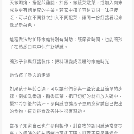
天做焗烤、搭配煎雞腿、拌飯、做蔬菜燉菜，或加入肉末
成為更有飽足感的主菜。若家中孩子容易對同一味道疲
乏，可以在不同餐次加入不同配菜，讓同一份紅醬看起來
像是新菜色。
這種做法對忙碌家庭特別有幫助：既節省時間，也能讓孩
子在熟悉口味中保有新鮮感。
讓孩子參與紅醬製作：把料理變成溫暖的家庭時光
適合孩子參與的步驟
如果孩子年齡合適，可以讓他們參與一些安全且簡單的步
驟，例如洗番茄、撕香草葉、把已切好的材料放入碗中、
攪拌冷卻後的醬汁。參與感會讓孩子更願意嘗試自己做出
的食物，這對挑食改善往往很有幫助。
當孩子知道自己也有參與製作，對食物的認同感通常會提
高，吃飯時的抵抗情緒也可能下降。料理不只是準備食