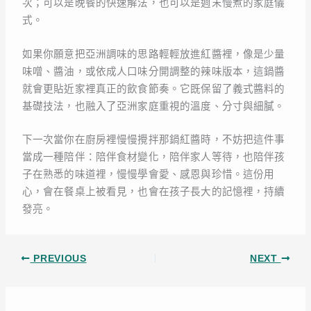
次；可以是晚餐的快速解法，也可以是週末慢煮的家庭儀
式。
如果你願意把亞洲調味的思路輕輕放進紅醬裡，像是少量
味噌、醬油，或依成人口味分開調整的辣味版本，這鍋醬
就會更貼近家裡真正的飲食節奏。它既保留了義式醬料的
基礎技法，也融入了亞洲家庭重視的溫度、分寸與細膩。
下一次當你在廚房裡慢慢攪拌那鍋紅醬時，不妨把這件事
當成一種陪伴：陪伴食材變化，陪伴家人等待，也陪伴孩
子在熟悉的味道裡，慢慢學會愛、感恩與珍惜。這份用
心，會在餐桌上被看見，也會在孩子長大的記憶裡，持續
發亮。
PREVIOUS
NEXT