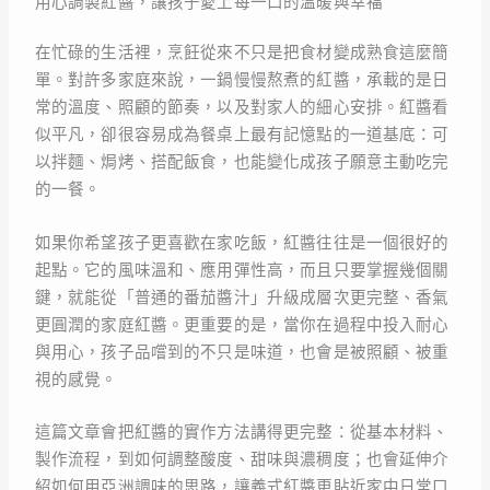
用心調製紅醬，讓孩子愛上每一口的溫暖與幸福
在忙碌的生活裡，烹飪從來不只是把食材變成熟食這麼簡
單。對許多家庭來說，一鍋慢慢熬煮的紅醬，承載的是日
常的溫度、照顧的節奏，以及對家人的細心安排。紅醬看
似平凡，卻很容易成為餐桌上最有記憶點的一道基底：可
以拌麵、焗烤、搭配飯食，也能變化成孩子願意主動吃完
的一餐。
如果你希望孩子更喜歡在家吃飯，紅醬往往是一個很好的
起點。它的風味溫和、應用彈性高，而且只要掌握幾個關
鍵，就能從「普通的番茄醬汁」升級成層次更完整、香氣
更圓潤的家庭紅醬。更重要的是，當你在過程中投入耐心
與用心，孩子品嚐到的不只是味道，也會是被照顧、被重
視的感覺。
這篇文章會把紅醬的實作方法講得更完整：從基本材料、
製作流程，到如何調整酸度、甜味與濃稠度；也會延伸介
紹如何用亞洲調味的思路，讓義式紅醬更貼近家中日常口