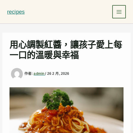
跳
至
recipes
主
要
內
容
用心調製紅醬，讓孩子愛上每
一口的溫暖與幸福
作者:
admin
/
26 2 月, 2026