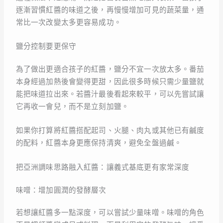
逐漸習慣紅醬的味道之後，再慢慢增加可見的蔬菜量，通
常比一次改變太多更容易成功。
鹽分控制要更保守
為了做出更適合孩子的紅醬，鹽分不宜一次放太多。番茄
本身經過加熱後會變得更甜，因此很多時候只需少量鹽就
能把味道拉出來。若醬汁最後看起來較平，可以先嘗試讓
它再收一會兒，而不是立刻加鹽。
如果你打算將紅醬搭配起司、火腿、肉丸或其他已有鹹度
的配料，紅醬本身更應保持清爽，避免全盤過鹹。
把亞洲調味思路融入紅醬：讓義式基底更有家常深度
味噌：增加圓潤的發酵層次
若想讓紅醬多一點深度，可以嘗試少量味噌。味噌的角色