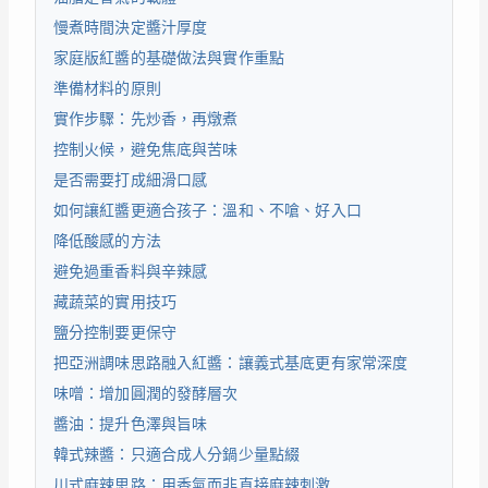
慢煮時間決定醬汁厚度
家庭版紅醬的基礎做法與實作重點
準備材料的原則
實作步驟：先炒香，再燉煮
控制火候，避免焦底與苦味
是否需要打成細滑口感
如何讓紅醬更適合孩子：溫和、不嗆、好入口
降低酸感的方法
避免過重香料與辛辣感
藏蔬菜的實用技巧
鹽分控制要更保守
把亞洲調味思路融入紅醬：讓義式基底更有家常深度
味噌：增加圓潤的發酵層次
醬油：提升色澤與旨味
韓式辣醬：只適合成人分鍋少量點綴
川式麻辣思路：用香氣而非直接麻辣刺激