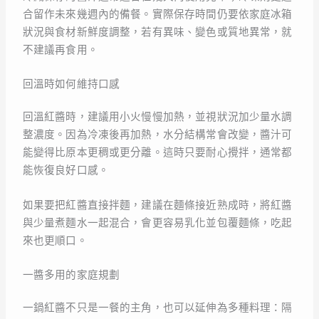
合留作未來幾週內的備餐。實際保存時間仍要依家庭冰箱
狀況與食材新鮮度調整，若有異味、變色或質地異常，就
不建議再食用。
回溫時如何維持口感
回溫紅醬時，建議用小火慢慢加熱，並視狀況加少量水調
整濃度。因為冷凍後再加熱，水分結構常會改變，醬汁可
能變得比原本更稠或更分離。這時只要耐心攪拌，通常都
能恢復良好口感。
如果要把紅醬直接拌麵，建議在麵條接近熟成時，將紅醬
與少量煮麵水一起混合，會更容易乳化並包覆麵條，吃起
來也更順口。
一醬多用的家庭規劃
一鍋紅醬不只是一餐的主角，也可以延伸為多種料理：隔