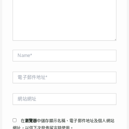
輸
入
內
容...
Name*
電
子
郵
件
網
地
站
址
網
*
址
在
瀏覽器
中儲存顯示名稱、電子郵件地址及個人網站
網址，以供下次發佈留言時使用。