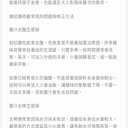
能維持孩子友善，也能滿足大人對風味層次的需求。
做紅醬時最常見的問題與修正方法
醬汁太酸怎麼辦
若紅醬吃起來太酸，先檢查是不是番茄還沒煮透。許多酸
味其實來自番茄的生澀感，只要多煮一段時間通常會改
善。其次，可加入炒透的洋蔥、少量胡蘿蔔泥、或一點點
糖來平衡。
如果已經煮很久仍偏酸，可能是番茄原料本身風味較尖。
這時可以再加入少量油脂，讓酸味的衝擊感下降。不要一
次加太多糖，否則醬汁會失去自然感。
醬汁太稀怎麼辦
太稀通常是因為水分尚未收足，或番茄本身出水量較大。
最簡單的方式是延長小火燉煮，讓多餘水分慢慢蒸發。過