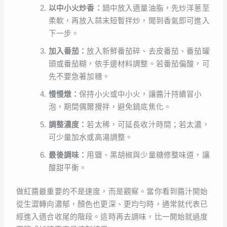
以中小火炒香：
鍋中放入適量油脂，先炒洋蔥至
柔軟，再放入蒜末短暫拌炒，聞到香氣即可進入
下一步。
加入番茄：
放入新鮮番茄碎、去皮番茄、番茄罐
頭或番茄糊，依手邊材料調整。若番茄偏酸，可
先不要急著加糖。
慢慢燉：
保持小火或中小火，讓醬汁持續冒小
泡，期間偶爾攪拌，避免鍋底焦化。
調整濃度：
若太稀，可延長收汁時間；若太濃，
可少量加水或高湯調整。
最後調味：
用鹽、黑胡椒與少量糖修整味道，讓
酸甜平衡。
做紅醬最重要的不是速度，而是觀察。當你看到醬汁開始
從生澀轉向濃郁，顏色也更深、更均勻時，通常就代表已
經進入適合收尾的階段。這時再去調味，比一開始就過度