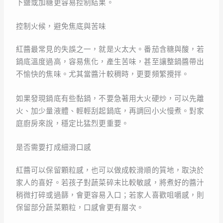
下鹽或加糖更容易控制結果。
控制火候，避免焦底與苦味
紅醬最常見的失誤之一，就是火太大。番茄含糖與酸，若
鍋底溫度過高，容易焦化，產生苦味，甚至讓整鍋醬帶出
不愉快的焦味。尤其當醬汁較稠時，更要頻繁攪拌。
如果發現鍋底有些黏鍋，不要急著用大火硬炒，可以先離
火、加少量液體、輕輕刮起鍋底，再調回小火慢煮。對家
庭廚房來說，穩定比猛烈更重要。
是否需要打成細滑口感
紅醬可以保留顆粒感，也可以做成較滑順的質地，取決於
家人的喜好。若孩子對蔬菜碎末比較敏感，將煮好的醬汁
稍微打碎或過篩，會更容易入口；若家人喜歡咀嚼感，則
保留部分蔬菜顆粒，口感會更有層次。