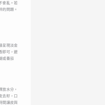
不會亂。若
碎的問題。
緣呈現淡金
香即可，避
糊或番茄
釋放水分，
皮去籽，口
時間讓皮與