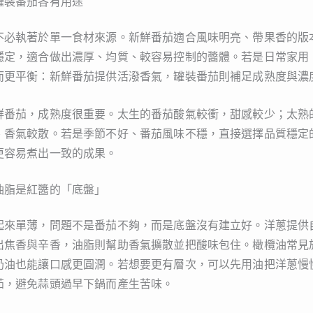
罐裝番茄各有用途
不必執著於單一食材來源。新鮮番茄適合風味明亮、帶果香的版
穩定，適合做出濃厚、均質、較容易控制的醬體。若是日常家用
而更平衡：新鮮番茄提供活潑香氣，罐裝番茄則補足成熟度與濃
鮮番茄，成熟度很重要。太生的番茄酸氣較衝，甜感較少；太熟
、香氣較散。若是季節不好、番茄風味不穩，直接選擇品質穩定
更容易煮出一致的成果。
油脂是紅醬的「底盤」
起來單薄，問題不是番茄不夠，而是底盤沒有建立好。洋蔥提供
出焦香與辛香，油脂則幫助香氣擴散並把酸味包住。橄欖油常見
奶油也能讓口感更圓潤。若想要更有層次，可以先用油把洋蔥慢
茄，避免蒜頭過早下鍋而產生苦味。