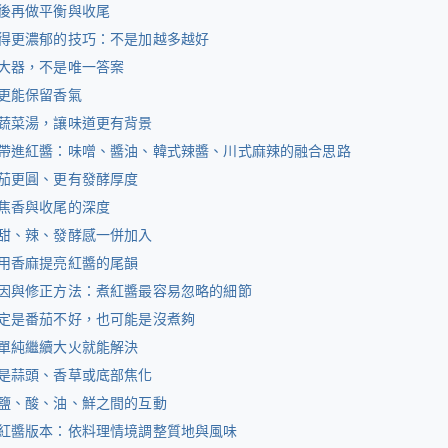
後再做平衡與收尾
得更濃郁的技巧：不是加越多越好
大器，不是唯一答案
更能保留香氣
蔬菜湯，讓味道更有背景
帶進紅醬：味噌、醬油、韓式辣醬、川式麻辣的融合思路
茄更圓、更有發酵厚度
焦香與收尾的深度
甜、辣、發酵感一併加入
用香麻提亮紅醬的尾韻
因與修正方法：煮紅醬最容易忽略的細節
定是番茄不好，也可能是沒煮夠
單純繼續大火就能解決
是蒜頭、香草或底部焦化
鹽、酸、油、鮮之間的互動
紅醬版本：依料理情境調整質地與風味