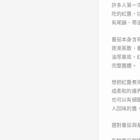
許多人第一
吃的紅醬，
有尾韻、帶
番茄本身含
逐漸蒸散，
油等基底，
完整醬體。
想把紅醬煮
成柔和的邊
也可以有細
人回味的醬
選對番茄與