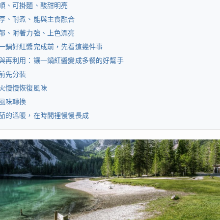
順、可掛麵、酸甜明亮
厚、耐煮、能與主食融合
郁、附著力強、上色漂亮
一鍋好紅醬完成前，先看這幾件事
與再利用：讓一鍋紅醬變成多餐的好幫手
前先分裝
火慢慢恢復風味
風味轉換
茄的溫暖，在時間裡慢慢長成