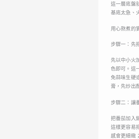
這一層底盤
基底太急、
用心熬煮的
步驟一：先
先以中小火
色即可。這
免蒜味生硬
膏，先炒出
步驟二：讓
把番茄加入
這樣更容易
感會更細緻