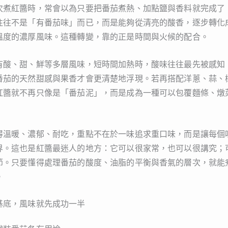
次煮紅醬時，常會以為只要把番茄煮熱、加點鹽與香料就完成了
往往不是「有番茄味」而已，而是能夠從清亮的酸香，逐步轉化
溫度的濃厚風味。這種轉變，靠的正是時間與火候的配合。
有酸、甜、鮮等多層風味，短時間加熱時，酸味往往最先被感知
番茄的天然甜感與果香才會更清楚地浮現。若再搭配洋蔥、蒜、
紅醬就不再只像是「番茄泥」，而是成為一種可以包覆麵條、燉
得溫暖、濃郁、耐吃，重點不在於一味追求重口味，而是讓每個
界。這也是紅醬最迷人的地方：它可以很家常，也可以很講究；
節。只要懂得處理番茄的酸度、油脂的平衡與香氣的層次，就能
。
基底，風味就先成功一半