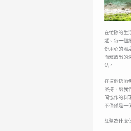
在忙碌的生
遞。每一個
份用心的溫
而釋放出的
法。
在這個快節
堅持，讓我
間協作的料
不僅僅是一
紅醬為什麼