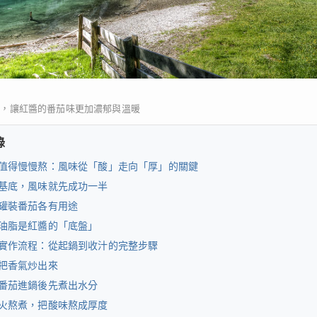
煮，讓紅醬的番茄味更加濃郁與溫暖
錄
值得慢慢熬：風味從「酸」走向「厚」的關鍵
基底，風味就先成功一半
罐裝番茄各有用途
油脂是紅醬的「底盤」
實作流程：從起鍋到收汁的完整步驟
把香氣炒出來
番茄進鍋後先煮出水分
火熬煮，把酸味熬成厚度