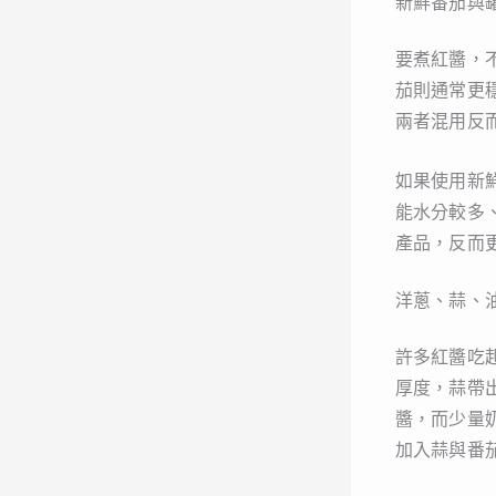
新鮮番茄與
要煮紅醬，
茄則通常更
兩者混用反
如果使用新
能水分較多
產品，反而
洋蔥、蒜、
許多紅醬吃
厚度，蒜帶
醬，而少量
加入蒜與番