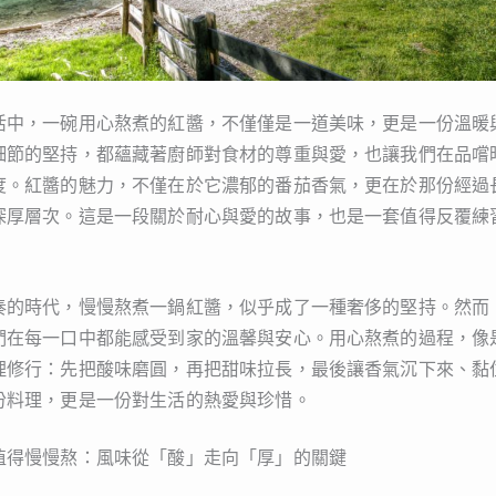
活中，一碗用心熬煮的紅醬，不僅僅是一道美味，更是一份溫暖
細節的堅持，都蘊藏著廚師對食材的尊重與愛，也讓我們在品嚐
度。紅醬的魅力，不僅在於它濃郁的番茄香氣，更在於那份經過
深厚層次。這是一段關於耐心與愛的故事，也是一套值得反覆練
奏的時代，慢慢熬煮一鍋紅醬，似乎成了一種奢侈的堅持。然而
們在每一口中都能感受到家的溫馨與安心。用心熬煮的過程，像
理修行：先把酸味磨圓，再把甜味拉長，最後讓香氣沉下來、黏
份料理，更是一份對生活的熱愛與珍惜。
值得慢慢熬：風味從「酸」走向「厚」的關鍵