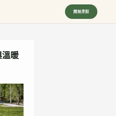
開始烹飪
與溫暖