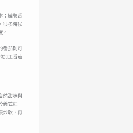
本；罐裝番
，很多時候
度。
的番茄則可
的加工番茄
自然甜味與
於義式紅
慢炒軟，再