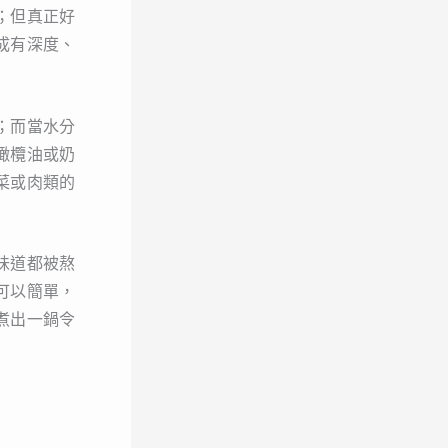
；但真正好
成有深度、
；而當水分
橄欖油或奶
菜或肉類的
味道都被熬
可以簡單，
煮出一鍋令