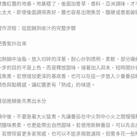
就像紅醬的地基。地基穩了，後面加香草、香料、亞洲調味，才
火太大，即使後面調得再好，醬也容易出現焦苦、酸硬或香氣破
實作流程：從起鍋到收汁的完整步驟
把香氣炒出來
加熱鍋中油脂，放入切碎的洋蔥，耐心炒到透明、柔軟，部分邊
一步的目的不是上色，而是釋放甜味。接著加入蒜末，短時間炒
或焦黑。若想增加更深的基底香，也可以在這一步放入少量番茄
顏色與黏稠感，讓紅醬更有「熟成」的味道。
番茄進鍋後先煮出水分
鍋中後，不要急著大火猛煮。先讓番茄在中火到中小火之間慢慢
把酸味煮柔，也更能帶出自然甜味。若使用新鮮番茄，可以先去
；若想保留更多家常感，也可以不追求極致濾除，但需多花一些