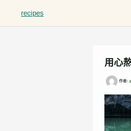
跳
至
recipes
主
要
內
容
用心
作者: