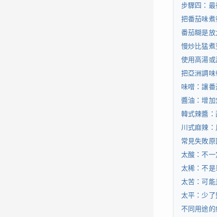
步驟四：最
把番茄味煮
番茄糊是放
慢炒比猛煮
使用高湯或
把亞洲調味
味噌：讓番
醬油：增加
韓式辣醬：
川式麻辣：
常見失敗原
太酸：不一
太稀：不是
太苦：可能
太平：少了
不同用途的