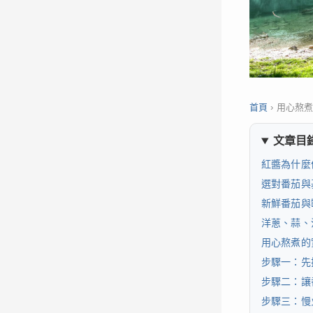
首頁
›
用心熬
文章目
紅醬為什麼
選對番茄與
新鮮番茄與
洋蔥、蒜、
用心熬煮的
步驟一：先
步驟二：讓
步驟三：慢