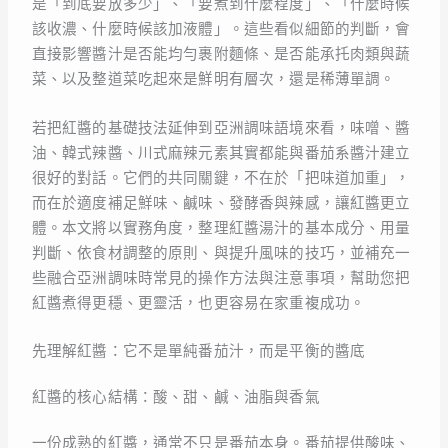
是「到底要放多少」、「要煮到什麼程度」、「什麼時候
該收濃、什麼時候該加液體」。這些看似細節的判斷，會
直接影響醬汁是否能均勻裹附麵條、是否能承托肉類與蔬
菜、以及整道菜吃起來是鮮明有層次，還是稀薄單調。
若把紅醬的基礎技法延伸到亞洲調味語境來看，味噌、醬
油、韓式辣醬、川式麻辣元素其實都能與番茄系醬汁建立
很好的對話。它們的共同關鍵，不在於「把味道加重」，
而在於適度補足鮮味、鹹味、發酵香與辣感，讓紅醬更立
體。本文將以實務角度，整理紅醬湯汁的基本成分、用量
判斷、依食材調整的原則、與提升風味的技巧，並補充一
些融合亞洲調味時常見的操作方法與注意事項，幫助您把
紅醬煮得更穩、更靈活，也更容易在家重複成功。
先理解紅醬：它不是單純番茄汁，而是平衡的醬底
紅醬的核心結構：酸、甜、鹹、油脂與香氣
一份成熟的紅醬，通常不只是番茄本身。番茄提供酸味、