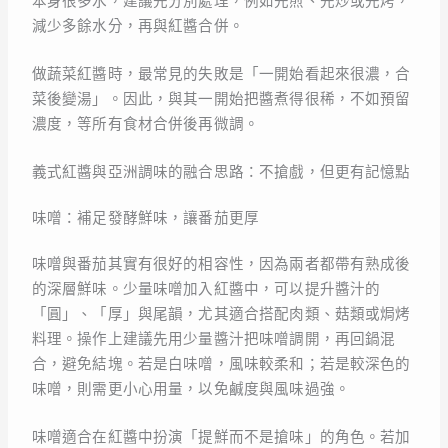
本身很多水，建議先分別處理，例如先煎、先炒或先烤，
減少多餘水分，再與紅醬合併。
做蔬菜紅醬時，最常見的失敗是「一開始看起來很濃，合
菜後變湯」。因此，與其一開始把醬煮得很稀，不如預留
濃度，等所有食材合併後再微調。
義式紅醬與亞洲調味的融合思路：不搶戲，但更有記憶點
味噌：補足發酵鮮味，讓番茄更厚
味噌與番茄其實有很好的相容性，因為兩者都帶有熟成後
的深層鮮味。少量味噌加入紅醬中，可以提升醬汁的
「圓」、「厚」與尾韻，尤其適合搭配肉類、菇類或焗烤
料理。操作上建議先用少量醬汁把味噌調開，再回鍋混
合，避免結塊。若是白味噌，風味較柔和；若是較深色的
味噌，則需更小心用量，以免鹹度與風味過強。
味噌適合在紅醬中扮演「提鮮而不是搶味」的角色。若加