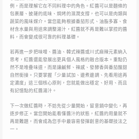
例，而是理解它在不同料理中的角色。紅醬可以是麵條的
包裹層、披薩的底味、焗烤的濕潤支撐，也可以是肉類與
蔬菜的風味媒介。當您能夠根據番茄形式、油脂多寡、食
材含水量與用途來調整湯汁，紅醬就不再是難以掌控的醬
料，而會變成很可靠的料理基礎。
若再進一步把味噌、醬油、韓式辣醬或川式麻辣元素納入
思考，紅醬還能發展出更具個人風格的融合版本。重點仍
然不是堆疊味道，而是讓鹹鮮、辣感、發酵香與番茄酸甜
自然銜接。只要掌握「少量試加、邊煮邊調、先看用途再
定濃度」這三個核心原則，您就能做出穩定、好用、而且
有記憶點的紅醬湯汁。
下一次做紅醬時，不妨先從少量開始，留意鍋中變化，再
逐步修正。當您開始能看懂醬汁的狀態，紅醬的用量就不
再是難題，而會成為您手中最容易發揮創意的基礎技法之
一。