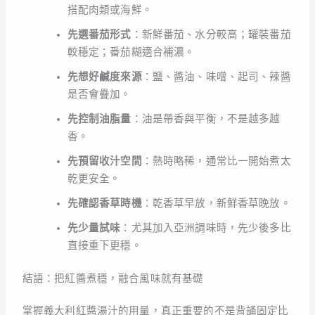
搭配肉類或海鮮。
先選番茄形式
：新鮮番茄、水分較高；罐裝番茄
較穩定；番茄糊適合補濃。
先想好鹹度來源
：鹽、醬油、味噌、起司、辣醬
是否會疊加。
先控制油脂量
：油是帶香與平衡，不是越多越
香。
先預留收汁空間
：熱時略稀，通常比一開始煮太
乾更安全。
先確認香草時機
：乾香草早放，新鮮香草晚放。
先少量試味
：尤其加入亞洲調味時，先少後多比
直接重下更穩。
結語：把紅醬煮穩，融合風味就有基礎
掌握義大利紅醬湯汁的用量，真正重要的不是背誦固定比