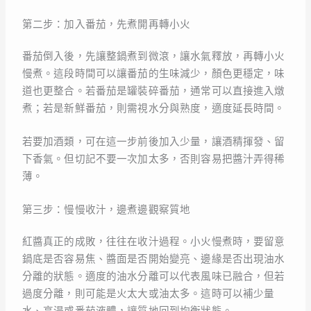
第二步：加入番茄，先煮開再轉小火
番茄倒入後，先讓整鍋煮到微滾，讓水氣釋放，再轉小火
慢煮。這段時間可以讓番茄的生味減少，顏色更穩定，味
道也更整合。若番茄是罐裝碎番茄，通常可以直接進入燉
煮；若是新鮮番茄，則需視水分與熟度，適度延長時間。
若要加酒類，可在這一步前後加入少量，讓酒精揮發、留
下香氣。但切記不要一次加太多，否則容易把醬汁弄得稀
薄。
第三步：慢慢收汁，邊煮邊觀察質地
紅醬真正的成敗，往往在收汁過程。小火慢煮時，要留意
鍋底是否容易焦、醬面是否開始變亮、邊緣是否出現油水
分離的狀態。適度的油水分離可以代表風味已融合，但若
過度分離，則可能是火太大或油太多。這時可以補少量