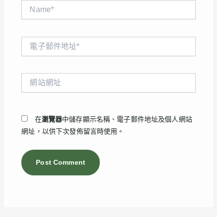
Name*
電
子
郵
件
網
地
站
址
網
*
址
在
瀏覽器
中儲存顯示名稱、電子郵件地址及個人網站
網址，以供下次發佈留言時使用。