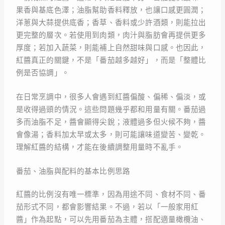
果香與基底色澤；油脂幫助香料釋放，也讓口感更圓潤；
洋蔥與大蒜提供底香；香草、香料或少許酒類，則能拉出
更完整的層次。若使用到肉類，肉汁與脂肪會再提供更多
厚度；若加入蔬菜，則能補上自然甜味與口感。也因此，
紅醬真正的關鍵，不是「番茄越多越好」，而是「整體比
例是否協調」。
在日常烹調中，很多人會遇到紅醬偏酸、偏稀、偏淡，或
是收得過頭的情況。這些問題幾乎都和用量有關。番茄過
多而油脂不足，醬會顯得尖銳；液體過多但火候不夠，醬
會像湯；香料加太早或太多，則可能讓味道變苦、變乾。
理解紅醬的結構，才能在後續調整用量時不亂手。
番茄、油脂與配料的基本比例思路
紅醬的比例沒有唯一標準，因為用途不同、食材不同、番
茄形式不同，都會影響結果。不過，若以「一般家用紅
醬」作為起點，可以先用番茄為主體，搭配適量橄欖油、