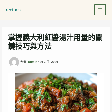
跳
至
recipes
主
要
內
容
掌握義大利紅醬湯汁用量的關
鍵技巧與方法
作者:
admin
/
26 2 月, 2026