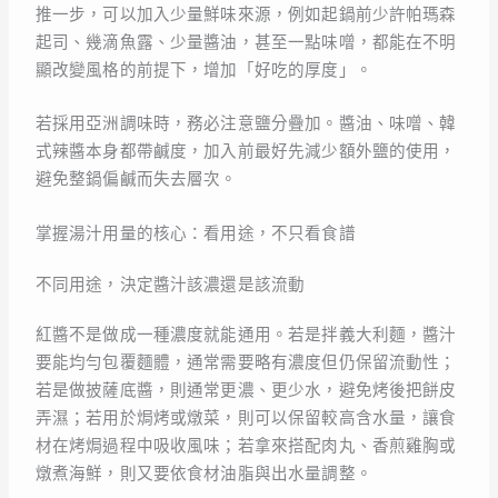
推一步，可以加入少量鮮味來源，例如起鍋前少許帕瑪森
起司、幾滴魚露、少量醬油，甚至一點味噌，都能在不明
顯改變風格的前提下，增加「好吃的厚度」。
若採用亞洲調味時，務必注意鹽分疊加。醬油、味噌、韓
式辣醬本身都帶鹹度，加入前最好先減少額外鹽的使用，
避免整鍋偏鹹而失去層次。
掌握湯汁用量的核心：看用途，不只看食譜
不同用途，決定醬汁該濃還是該流動
紅醬不是做成一種濃度就能通用。若是拌義大利麵，醬汁
要能均勻包覆麵體，通常需要略有濃度但仍保留流動性；
若是做披薩底醬，則通常更濃、更少水，避免烤後把餅皮
弄濕；若用於焗烤或燉菜，則可以保留較高含水量，讓食
材在烤焗過程中吸收風味；若拿來搭配肉丸、香煎雞胸或
燉煮海鮮，則又要依食材油脂與出水量調整。