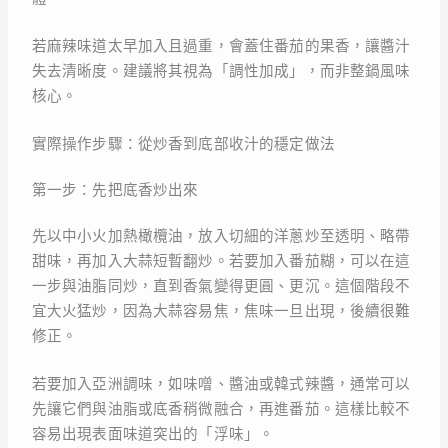
若麻辣味道太早加入且過重，會蓋住番茄的果香，讓醬汁
失去清晰度。建議將其視為「調性加成」，而非整鍋風味
核心。
實際操作步驟：從炒香到底部收汁的穩定做法
第一步：先把底香炒出來
先以中小火加熱橄欖油，放入切細的洋蔥炒至透明、略帶
甜味，再加入大蒜短暫翻炒。若要加入番茄糊，可以在這
一步與油脂同炒，直到香氣變得更圓、更沉。這個階段不
宜大火猛炒，因為大蒜容易焦，焦味一旦出現，後續很難
修正。
若要加入亞洲調味，如味噌、醬油或韓式辣醬，通常可以
先讓它們與油脂或底香稍微融合，再進番茄。這樣比較不
容易出現表面味道突出的「浮味」。