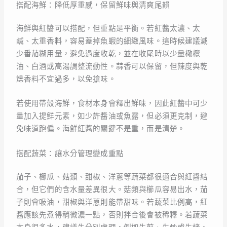
搭配海鮮：降低厚重感，保留鮮味與清爽尾韻
海鮮與紅醬可以搭配，但重點是平衡。若紅醬太濃、太
鹹、太重香料，容易蓋掉魚蝦的細緻風味。這時候建議減
少番茄糊用量，避免過度收乾，並在收尾時以少量橄欖
油、白酒或高湯調整流動性。蒜香可以保留，但辣度與乾
燥香料不宜過多，以免搶味。
若使用帶殼海鮮，食材本身會釋出鮮味，因此紅醬中可少
量加入提鮮元素，如少許醬油或魚露，但必須更克制，避
免味道跑偏。海鮮紅醬的關鍵不是重，而是清楚。
搭配蔬菜：讓水分管理變成重點
茄子、櫛瓜、菇類、甜椒、洋蔥等蔬菜都很適合與紅醬結
合，但它們的含水量差異很大。菇類與櫛瓜容易出水，茄
子則會吸油，甜椒與洋蔥則能帶甜味。若蔬菜比例高，紅
醬應該先煮得稍微濃一點，否則拌合後會被稀釋。若蔬菜