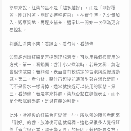
簡單來說，紅醬的量不是「越多越好」，而是「剛好覆
蓋、剛好附著、剛好支持整道菜」。在實作時，先少量加
入、觀察質地，再逐步補充，通常比一開始一次倒滿更容
易控制。
判斷紅醬夠不夠：看鍋面、看勺背、看麵條
如果想判斷紅醬是否達到理想濃度，可以用幾個很實用的
方式。第一，看鍋面：醬汁小火煮滾時，若是太稀，氣泡
會很快散開；若夠濃，表面會有較穩定的冒泡與緩慢流動
感。第二，看勺背：醬汁舀起後能薄薄附著在湯匙背面，
而不是像水一樣滑掉，通常就接近可以使用的狀態。第
三，看麵條：若是拿來拌麵，醬能否黏在麵條表面，而不
是全都沉到盤底，是最直觀的判斷。
此外，冷卻後的紅醬會再變濃一些，所以熱的時候看起來
「剛好」的醬，放涼後可能就偏稠。這也是很多人覺得紅
醬「煮完很正常，隔天變太厚」的原因。若預計要久放，