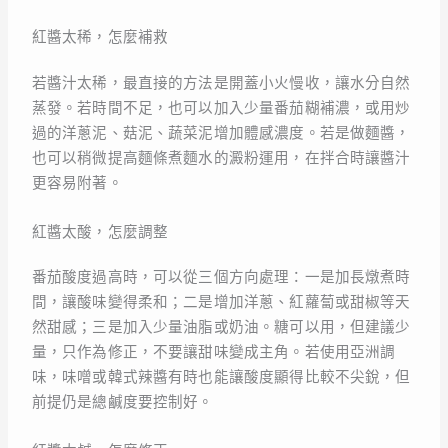
紅醬太稀，怎麼補救
若醬汁太稀，最直接的方法是開蓋小火慢收，讓水分自然
蒸發。若時間不足，也可以加入少量番茄糊補濃，或用炒
過的洋蔥泥、菇泥、蔬菜泥增加體感濃度。若是做麵醬，
也可以稍微提高麵條煮麵水的澱粉運用，在拌合時讓醬汁
更容易附著。
紅醬太酸，怎麼調整
番茄酸度過高時，可以從三個方向處理：一是加長燉煮時
間，讓酸味變得柔和；二是增加洋蔥、紅蘿蔔或甜椒等天
然甜感；三是加入少量油脂或奶油。糖可以用，但建議少
量，只作為修正，不要讓甜味變成主角。若使用亞洲調
味，味噌或韓式辣醬有時也能讓酸度顯得比較不尖銳，但
前提仍是總鹹度要控制好。