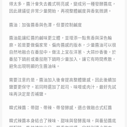
得太多，醬汁會失去義式明亮感，變成另一種發酵醬底，
因此建議從非常少量開始，再視整體鹹度與香氣微調。
醬油：加強醬香與色澤，但要控制鹹度
醬油能讓紅醬的鹹味更立體，並增添一點焦香與深色輪
廓。若是要做偏家常、偏肉醬感的版本，少量醬油可以很
自然地融合在番茄中。做法上宜在洋蔥、大蒜炒香後，於
番茄下鍋前或番茄剛下鍋時少量加入，讓它有時間煮散，
避免出現明顯的生醬油味。
需要注意的是，醬油加入後會提高整體鹽感，因此後續加
鹽要更保守。若同時還加了起司、味噌或肉汁，最好先試
味再決定是否補鹽。
韓式辣醬：帶甜、帶辣、帶發酵感，適合做融合式紅醬
韓式辣醬本身結合了辣味、甜味與發酵風味，與番茄醬底