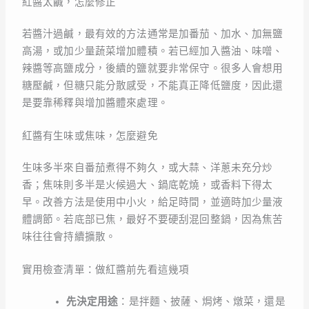
紅醬太鹹，怎麼修正
若醬汁過鹹，最有效的方法通常是加番茄、加水、加無鹽
高湯，或加少量蔬菜增加體積。若已經加入醬油、味噌、
辣醬等高鹽成分，後續的鹽就要非常保守。很多人會想用
糖壓鹹，但糖只能分散感受，不能真正降低鹽度，因此還
是要靠稀釋與增加醬體來處理。
紅醬有生味或焦味，怎麼避免
生味多半來自番茄煮得不夠久，或大蒜、洋蔥未充分炒
香；焦味則多半是火候過大、鍋底乾燒，或香料下得太
早。改善方法是使用中小火，給足時間，並適時加少量液
體調節。若底部已焦，最好不要硬刮混回整鍋，因為焦苦
味往往會持續擴散。
實用檢查清單：做紅醬前先看這幾項
先決定用途
：是拌麵、披薩、焗烤、燉菜，還是