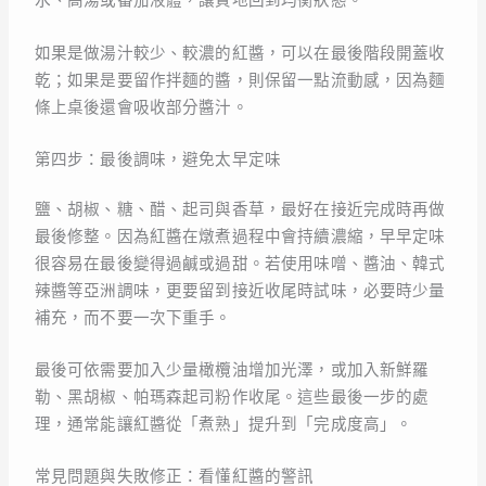
水、高湯或番茄液體，讓質地回到均衡狀態。
如果是做湯汁較少、較濃的紅醬，可以在最後階段開蓋收
乾；如果是要留作拌麵的醬，則保留一點流動感，因為麵
條上桌後還會吸收部分醬汁。
第四步：最後調味，避免太早定味
鹽、胡椒、糖、醋、起司與香草，最好在接近完成時再做
最後修整。因為紅醬在燉煮過程中會持續濃縮，早早定味
很容易在最後變得過鹹或過甜。若使用味噌、醬油、韓式
辣醬等亞洲調味，更要留到接近收尾時試味，必要時少量
補充，而不要一次下重手。
最後可依需要加入少量橄欖油增加光澤，或加入新鮮羅
勒、黑胡椒、帕瑪森起司粉作收尾。這些最後一步的處
理，通常能讓紅醬從「煮熟」提升到「完成度高」。
常見問題與失敗修正：看懂紅醬的警訊