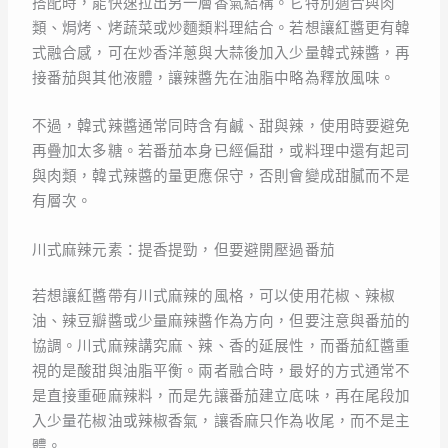
搭配時，能快速拉出另一層香氣結構。它特別適合與肉
類、焗烤、烤蔬菜或炒麵類料理結合。若想讓紅醬更有韓
式融合感，可在炒香洋蔥與大蒜後加入少量韓式辣醬，再
接番茄與其他液體，讓辣醬先在油脂中略為釋放風味。
不過，韓式辣醬通常同時含有鹹、甜與辣，使用時要避免
再疊加太多糖。若番茄本身已經偏甜，或料理中還有起司
與肉類，韓式辣醬的量更應保守，否則會變成甜膩而不是
有層次。
川式麻辣元素：提香提勁，但要避開壓過番茄
若想讓紅醬帶有川式麻辣的風格，可以使用花椒、辣椒
油、辣豆瓣醬或少量麻辣醬作為方向，但要注意與番茄的
協調。川式麻辣講究麻、辣、香的延展性，而番茄紅醬重
視的是酸甜與油脂平衡。兩者融合時，最好的方式通常不
是直接重砸麻辣料，而是先讓番茄建立底味，再在尾段加
入少量花椒油或辣椒香氣，讓香麻只作為收尾，而不是主
體。