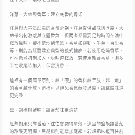
洋蔥、大蒜與香草：建立底香的骨架
洋蔥與大蒜是紅醬的香氣骨架。洋蔥提供甜味與厚度，大
蒜帶出刺激感與立體香氣，但兩者都需要足夠時間在油中
釋放風味，卻不能炒到焦黑。香草如羅勒、牛至、百里香
等，則能為紅醬建立典型的義式輪廓。若使用乾燥香草，
可在燉煮初期加入，讓味道釋放；若使用新鮮香草，則多
半在收尾時加入，保留清香。
這裡有一個簡單原則：越「硬」的香料越早放，越「嫩」
的香草越晚放。這樣可以避免香氣蒸發過度，讓整體味道
更完整。
鹽、胡椒與鮮味：讓番茄味更清楚
紅醬如果只靠番茄，往往會顯得單薄。適量的鹽能讓番茄
的甜酸更明顯，黑胡椒則能增加尾韻。若想把味道再往前