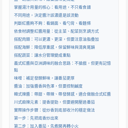
掌握湯汁用量的核心：看用途，不只看食譜
不同用途，決定醬汁該濃還是該流動
判斷紅醬夠不夠：看鍋面、看勺背、看麵條
依食材調整紅醬用量：從主菜、配菜到烹調方式
搭配肉類：可以更濃、更深，但要注意油脂疊加
搭配海鮮：降低厚重感，保留鮮味與清爽尾韻
搭配蔬菜：讓水分管理變成重點
義式紅醬與亞洲調味的融合思路：不搶戲，但更有記憶
點
味噌：補足發酵鮮味，讓番茄更厚
醬油：加強醬香與色澤，但要控制鹹度
韓式辣醬：帶甜、帶辣、帶發酵感，適合做融合式紅醬
川式麻辣元素：提香提勁，但要避開壓過番茄
實際操作步驟：從炒香到底部收汁的穩定做法
第一步：先把底香炒出來
第二步：加入番茄，先煮開再轉小火