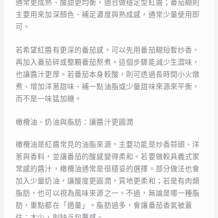
通常更成熟、酸甜更均衡，適合做穩定型紅醬；番茄糊則
主要用來加深顏色、補足濃度與熟成感，通常少量使用即
可。
若希望紅醬有更深的番茄感，可以先用番茄糊短暫炒香，
再加入番茄碎或整顆番茄熬煮。這個步驟能減少生澀味，
也讓醬汁更厚。若番茄本身較酸，則可透過長時間小火燉
煮、增加洋蔥甜味、補一點油脂或少量甜味來源來平衡，
而不是一味猛加糖。
橄欖油、奶油與脂肪：讓醬汁更圓潤
橄欖油是紅醬常見的油脂來源，主要功能是炒香蒜頭、洋
蔥與香料，並讓番茄的酸感變得柔和。若要做較具義式家
常感的醬汁，橄欖油通常是很穩妥的選擇。部分做法也會
加入少量奶油，讓酸度更圓潤，質地更柔和；若是有肉類
脂肪，也可以視為風味來源之一。不過，無論是哪一種脂
肪，重點都在「適量」。脂肪過多，會讓番茄香氣被蓋
住；太少，則缺乏包覆感。