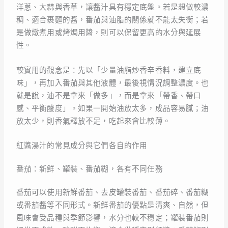
洋蔥、大蒜與香草，讓醬汁具有穩定底盤。若是想做較濃
稠、適合裹麵的醬，番茄與油脂的關係就不能太失衡；若
是做燉煮用或烤焗用醬，則可以保留更高的水分與延展
性。
較實用的觀念是：先以「少量油脂炒香辛香料，建立底
味」，再加入番茄與其他液體，最後視情況調整濃度。也
就是說，油不是拿來「做多」，而是拿來「帶香、帶口
感、平衡酸度」。如果一開始油放太多，成品容易膩；油
放太少，則香氣釋放不足，吃起來會比較薄。
紅醬湯汁的常見成分與它們各自的作用
番茄：新鮮、罐裝、番茄糊，各有不同任務
番茄可以使用新鮮番茄、去皮罐裝番茄、番茄碎、番茄糊
或番茄醬等不同形式。新鮮番茄的優點是清爽、自然，但
風味會受品種與季節影響，水分也較不穩定；罐裝番茄則