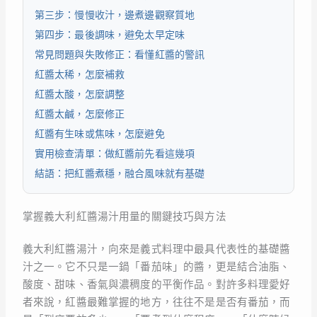
第三步：慢慢收汁，邊煮邊觀察質地
第四步：最後調味，避免太早定味
常見問題與失敗修正：看懂紅醬的警訊
紅醬太稀，怎麼補救
紅醬太酸，怎麼調整
紅醬太鹹，怎麼修正
紅醬有生味或焦味，怎麼避免
實用檢查清單：做紅醬前先看這幾項
結語：把紅醬煮穩，融合風味就有基礎
掌握義大利紅醬湯汁用量的關鍵技巧與方法
義大利紅醬湯汁，向來是義式料理中最具代表性的基礎醬
汁之一。它不只是一鍋「番茄味」的醬，更是結合油脂、
酸度、甜味、香氣與濃稠度的平衡作品。對許多料理愛好
者來說，紅醬最難掌握的地方，往往不是是否有番茄，而