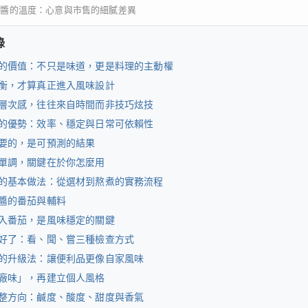
茄醬的溫度：心意與市售的細膩差異
錄
的價值：不只是味道，更是料理的主動權
衡，才算真正進入風味設計
層次感，往往來自時間而非技巧炫技
的優勢：效率、穩定與日常可依賴性
要的，是可預測的結果
單調，關鍵在於你怎麼用
的基本做法：從選材到熬煮的實務流程
醬的番茄與輔料
入番茄，是風味穩定的關鍵
好了：看、聞、嘗三種檢查方式
的升級法：讓便利品更像自家風味
廠味」，再建立個人風格
整方向：鹹度、酸度、甜度與香氣