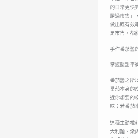
的日常更快
勝過市售」
做出既有效
是市售，都
手作番茄醬
掌握酸甜平
番茄醬之所
番茄本身的
近你想要的
味；若番茄
這種主動權
大利麵、燉