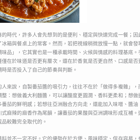
奏的時代，許多人會先想到的是便利、穩定與快速完成一餐；因
了冰箱與餐桌上的常客。然而，若把視線稍微放慢一點，就會發
調味品」，它其實也是一種承載時間、火候與情感的料理基底。
僅僅在於味道是否更有層次，還在於香氣是否更自然、口感是否
調時是否投入了自己的節奏與判斷。
的人來說，自製番茄醬的吸引力，往往不在於「做得多複雜」，
調整：想做義大利麵醬，可以讓酸度更圓潤、香料更柔和；想做
多番茄的鮮明感；若想往亞洲融合方向走，還能加入味噌、醬油
川式麻辣的麻香作為尾韻，讓番茄的果酸與亞洲調味形成互補。
成品較難完全取代的。
醬料並不一定不好。它的優勢在於方便、風味穩定、保存容易，