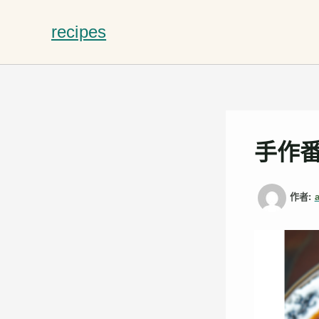
跳
至
recipes
主
要
內
容
手作
作者: