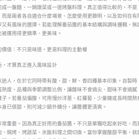
完成一盤麵、一鍋燉菜或一道烤盤料理。真正值得比較的，不是
，而是兩者各自適合什麼場景、怎麼使用更聰明，以及如何在有
率又有風味的選擇。若能理解番茄醬的基本結構與調味邏輯，無
能被運用得更精準、更美味。
的價值：不只是味道，更是料理的主動權
衡，才算真正進入風味設計
以迷人，在於它同時帶有酸、甜、鮮、香四種基本印象。自製時
成熟度、品種與季節調整比例，讓酸味不會過尖、甜味不會過膩
樣子。若番茄偏酸，可用慢炒洋蔥、紅蘿蔔、少量糖或長時間熬
本身已很甜，則可減少額外糖分，讓醬體更清爽。
非常重要。因為真正好用的番茄醬，不只是單獨吃起來好吃，而
肉、焗烤、烤蔬菜、米飯料理之間切換。當你掌握酸甜平衡，就