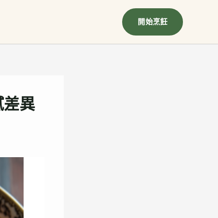
開始烹飪
膩差異