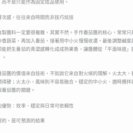
，而不是只能作為固定成品使用。
層次感，往往來自時間而非技巧炫技
自製醬料一定要很複雜，其實不然。手作番茄醬的核心，常常只
炒香蔬菜，再加入番茄，接著用中小火慢慢收濃，最後調整鹹度
卻能把生番茄的青澀感轉化成成熟果香，讓醬體從「平面味道」
」。
番茄醬的價值來自技術，不如說它來自對火候的理解。火太大，
顯得硬；火太小，風味則不容易融合。穩定的中小火、適時攪拌
製番茄醬的關鍵。
的優勢：效率、穩定與日常可依賴性
要的，是可預測的結果