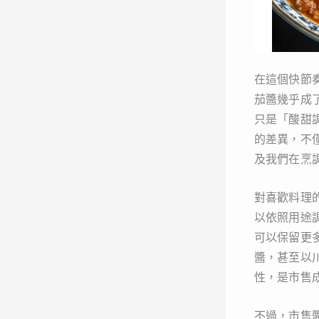
在這個快節
茄醬幾乎成
只是「酸甜
的差異，不
及我們在烹
對喜歡料理
以依照用途
可以保留更
醬，甚至以
性，是市售
不過，市售