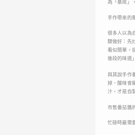
為「基底」
手作帶來的
很多人以為
驟做好：先
看似簡單，
後段的味道
與其說手作
掉、酸味會
汁，才是自
市售番茄醬
忙碌時最需