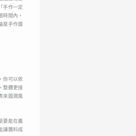
「手作一定
限時間內，
論是手作還
，你可以依
，整體更接
煮來圓潤風
是要能在義
能讓醬料成