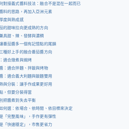
何對接義式醬料技法：融合不是混在一起而已
醬料的思路，再加入亞洲元素
厚度與熟成感
茄的甜味拉向更成熟的方向
兼具甜、辣、發酵與濃稠
讓番茄醬多一個有記憶點的尾韻
三種好上手的融合番茄醬方向
：適合燉煮與焗烤
醬：適合拌麵、拌飯與烤物
醬：適合義大利麵與飯麵雙用
熱與分裝：讓手作成果更好用
點，但要分裝得當
別把醬煮到失去平衡
如何選：依場合、依時間、依目標來決定
是「完整風味」，手作更有彈性
是「快速穩定」，市售更省力