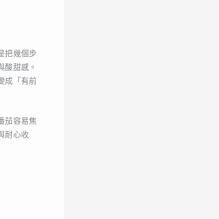
是把幾個步
與酸甜感。
變成「有前
番茄容易焦
與耐心收