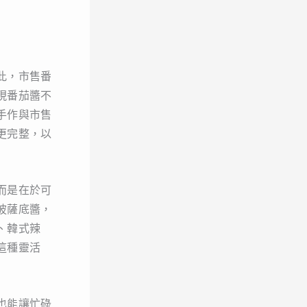
此，市售番
現番茄醬不
手作與市售
更完整，以
而是在於可
披薩底醬，
、韓式辣
這種靈活
也能讓忙碌