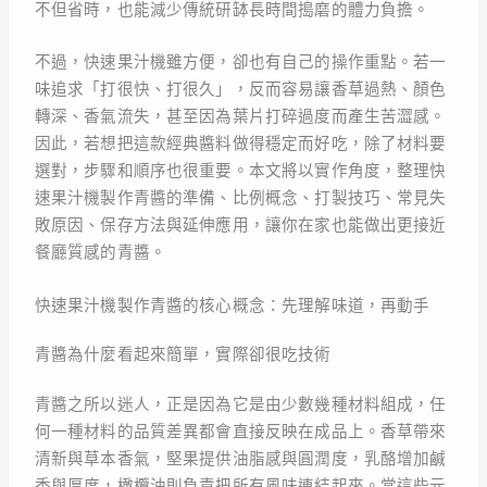
不但省時，也能減少傳統研缽長時間搗磨的體力負擔。
不過，快速果汁機雖方便，卻也有自己的操作重點。若一
味追求「打很快、打很久」，反而容易讓香草過熱、顏色
轉深、香氣流失，甚至因為葉片打碎過度而產生苦澀感。
因此，若想把這款經典醬料做得穩定而好吃，除了材料要
選對，步驟和順序也很重要。本文將以實作角度，整理快
速果汁機製作青醬的準備、比例概念、打製技巧、常見失
敗原因、保存方法與延伸應用，讓你在家也能做出更接近
餐廳質感的青醬。
快速果汁機製作青醬的核心概念：先理解味道，再動手
青醬為什麼看起來簡單，實際卻很吃技術
青醬之所以迷人，正是因為它是由少數幾種材料組成，任
何一種材料的品質差異都會直接反映在成品上。香草帶來
清新與草本香氣，堅果提供油脂感與圓潤度，乳酪增加鹹
香與厚度，橄欖油則負責把所有風味連結起來。當這些元