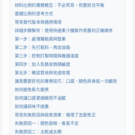
材料比例的實務概念：不必死背，但要抓住平衡
基礎比例的思考方式
常見替代版本與適用情境
詳細步驟解析：使用快速果汁機製作青醬的正確順序
第一步：處理羅勒葉與堅果
第二步：先打乾料，再加油脂
第三步：控制打製時間與機器溫度
第四步：加入乳酪並微調鹹度
第五步：確認質地與完成收尾
讓青醬更好吃的專業技巧：口感、顏色與香氣一次顧到
如何避免氧化變黑
如何讓口感更細緻而不油膩
如何讓蒜味不過重
常見失敗原因與檢查清單：做壞了怎麼修正
失敗原因一：顏色發暗、香氣不足
失敗原因二：太乾或太稠