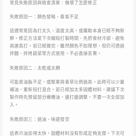
常見失敗原因與檢查清單：做壞了怎麼修正
失敗原因一：顏色發暗、香氣不足
這通常是因為打太久、溫度太高，或羅勒本身已經不夠新
鮮。修正方法是下次縮短打製時間、先把食材冷卻、避免
高速長打。若已經做完，雖然顏色不如理想，但仍可透過
拌麵、拌烤蔬菜等方式使用，不必直接丟棄。
失敗原因二：太乾或太稠
可能是油脂不足，或堅果與香草比例過高。此時可以少量
補油，重新短打混合。若已經加太多固體材料，建議下次
製作時先預留部分橄欖油，邊打邊調整，不要一次全部加
入。
失敗原因三：過油、味道發空
這表示油加得太快，固體材料沒有形成足夠支撐。下次可