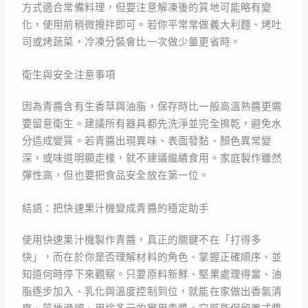
方式適合常備料理，但要注意解凍後的質地可能略有變
化，使用前稍微攪拌即可。若你平常常做義大利麵、烤吐
司或烤蔬菜，冷凍分裝會比一次做少量更省時。
衛生與安全注意事項
因為青醬含有生香草與油脂，保存時比一般高溫熟醬更需
要留意衛生。建議所有器具都先洗淨並完全擦乾，避免水
分造成變質。若青醬出現異味、表面發黏、顏色異常變
深，或味道明顯走樣，就不建議繼續食用。家庭製作雖然
彈性高，但也要把食品安全放在第一位。
結語：把快速果汁機變成青醬的穩定助手
使用快速果汁機製作青醬，真正的關鍵不在「打得多
快」，而在於你是否理解材料的角色、掌握正確順序、並
知道何時停下來觀察。只要原料新鮮、堅果處理得當、油
脂逐步加入、乳化與溫度控制到位，就能在家做出香氣清