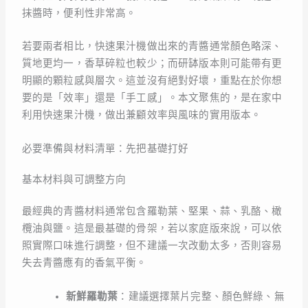
抹醬時，便利性非常高。
若要兩者相比，快速果汁機做出來的青醬通常顏色略深、
質地更均一，香草碎粒也較少；而研缽版本則可能帶有更
明顯的顆粒感與層次。這並沒有絕對好壞，重點在於你想
要的是「效率」還是「手工感」。本文聚焦的，是在家中
利用快速果汁機，做出兼顧效率與風味的實用版本。
必要準備與材料清單：先把基礎打好
基本材料與可調整方向
最經典的青醬材料通常包含羅勒葉、堅果、蒜、乳酪、橄
欖油與鹽。這是最基礎的骨架，若以家庭版來說，可以依
照實際口味進行調整，但不建議一次改動太多，否則容易
失去青醬應有的香氣平衡。
新鮮羅勒葉
：建議選擇葉片完整、顏色鮮綠、無