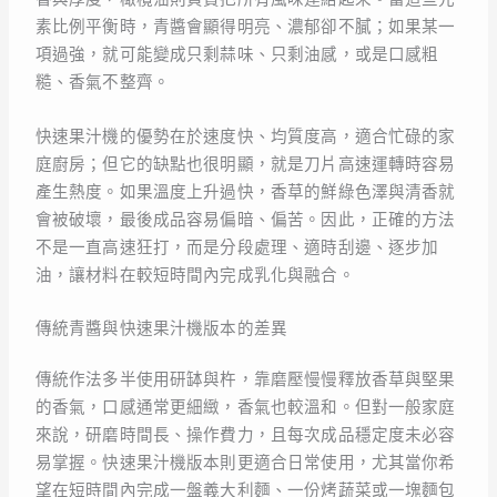
素比例平衡時，青醬會顯得明亮、濃郁卻不膩；如果某一
項過強，就可能變成只剩蒜味、只剩油感，或是口感粗
糙、香氣不整齊。
快速果汁機的優勢在於速度快、均質度高，適合忙碌的家
庭廚房；但它的缺點也很明顯，就是刀片高速運轉時容易
產生熱度。如果溫度上升過快，香草的鮮綠色澤與清香就
會被破壞，最後成品容易偏暗、偏苦。因此，正確的方法
不是一直高速狂打，而是分段處理、適時刮邊、逐步加
油，讓材料在較短時間內完成乳化與融合。
傳統青醬與快速果汁機版本的差異
傳統作法多半使用研缽與杵，靠磨壓慢慢釋放香草與堅果
的香氣，口感通常更細緻，香氣也較溫和。但對一般家庭
來說，研磨時間長、操作費力，且每次成品穩定度未必容
易掌握。快速果汁機版本則更適合日常使用，尤其當你希
望在短時間內完成一盤義大利麵、一份烤蔬菜或一塊麵包