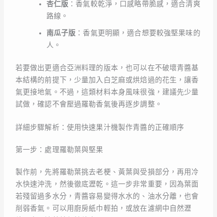
杏仁版
：香氣較乾淨，口感略帶脆感，適合清爽
路線。
南瓜子版
：香氣更明顯，適合想要較強堅果味的
人。
若要做出更適合亞洲料理的版本，也可以在不破壞青醬基
本結構的前提下，少量加入白芝麻或烘焙過的花生，讓香
氣更接地氣。不過，這類材料本身風味很強，建議先少量
試做，確認不會壓過羅勒香氣後再逐步調整。
詳細步驟解析：使用快速果汁機製作青醬的正確順序
第一步：處理羅勒葉與堅果
製作前，先將羅勒葉挑去老梗、黃葉與受損部分，再用冷
水快速沖洗，然後徹底瀝乾。這一步非常重要，因為葉面
若殘留過多水分，青醬容易變得水水的、油水分離，也會
削弱香氣。可以用廚房紙巾輕拍，或放在濾網中自然瀝