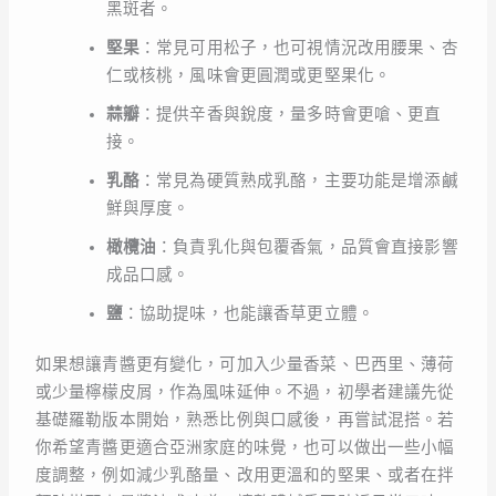
黑斑者。
堅果
：常見可用松子，也可視情況改用腰果、杏
仁或核桃，風味會更圓潤或更堅果化。
蒜瓣
：提供辛香與銳度，量多時會更嗆、更直
接。
乳酪
：常見為硬質熟成乳酪，主要功能是增添鹹
鮮與厚度。
橄欖油
：負責乳化與包覆香氣，品質會直接影響
成品口感。
鹽
：協助提味，也能讓香草更立體。
如果想讓青醬更有變化，可加入少量香菜、巴西里、薄荷
或少量檸檬皮屑，作為風味延伸。不過，初學者建議先從
基礎羅勒版本開始，熟悉比例與口感後，再嘗試混搭。若
你希望青醬更適合亞洲家庭的味覺，也可以做出一些小幅
度調整，例如減少乳酪量、改用更溫和的堅果、或者在拌