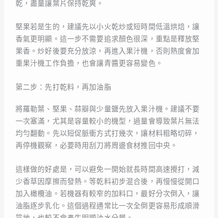
乾，盡量讓葉片保持乾爽。
堅果若是生的，建議先以小火乾炒或短時間低溫烘焙，讓
香氣更明顯。這一步不需要追求顏色很深，重點是釋放堅
果香。炒好後要充分放涼，再進入果汁機，否則熱度會加
重果汁機工作負擔，也會讓青醬更容易變色。
第二步：先打乾料，再加油脂
將羅勒葉、堅果、蒜瓣與少量鹽先放入果汁機。建議不要
一次塞滿，尤其是容量較小的機型，過量會導致葉片無法
均勻翻動。先以短促脈衝方式打幾次，讓材料粗略切碎，
再停機觀察，必要時用刮刀將周邊食材推回中央。
這樣做的好處是，可以避免一開始就長時間高速攪打，減
少香草因摩擦而發熱。等乾料初步混合後，再慢慢從開口
加入橄欖油。若機器有較窄的加料口，最好分次倒入，讓
油脂逐步乳化。這個過程通常比一次全倒更容易形成順滑
質地，也較不會產生明顯油水分層。