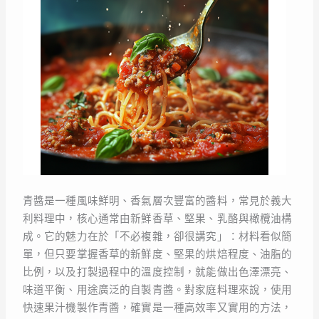
青醬是一種風味鮮明、香氣層次豐富的醬料，常見於義大
利料理中，核心通常由新鮮香草、堅果、乳酪與橄欖油構
成。它的魅力在於「不必複雜，卻很講究」：材料看似簡
單，但只要掌握香草的新鮮度、堅果的烘焙程度、油脂的
比例，以及打製過程中的溫度控制，就能做出色澤漂亮、
味道平衡、用途廣泛的自製青醬。對家庭料理來說，使用
快速果汁機製作青醬，確實是一種高效率又實用的方法，