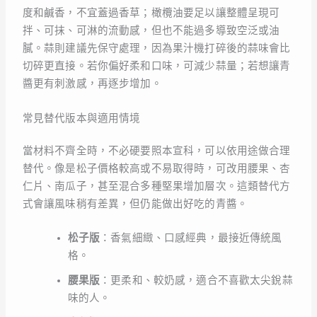
度和鹹香，不宜蓋過香草；橄欖油要足以讓整體呈現可
拌、可抹、可淋的流動感，但也不能過多導致空泛或油
膩。蒜則建議先保守處理，因為果汁機打碎後的蒜味會比
切碎更直接。若你偏好柔和口味，可減少蒜量；若想讓青
醬更有刺激感，再逐步增加。
常見替代版本與適用情境
當材料不齊全時，不必硬要照本宣科，可以依用途做合理
替代。像是松子價格較高或不易取得時，可改用腰果、杏
仁片、南瓜子，甚至混合多種堅果增加層次。這類替代方
式會讓風味稍有差異，但仍能做出好吃的青醬。
松子版
：香氣細緻、口感經典，最接近傳統風
格。
腰果版
：更柔和、較奶感，適合不喜歡太尖銳蒜
味的人。