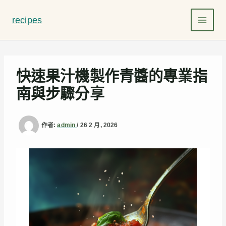
跳
至
recipes
主
要
內
容
快速果汁機製作青醬的專業指
南與步驟分享
作者:
admin
/
26 2 月, 2026