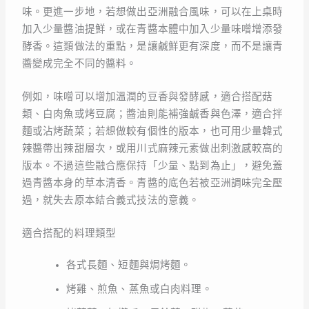
味。更進一步地，若想做出亞洲融合風味，可以在上桌時
加入少量醬油提鮮，或在青醬本體中加入少量味噌增添發
酵香。這類做法的重點，是讓鹹鮮更有深度，而不是讓青
醬變成完全不同的醬料。
例如，味噌可以增加溫潤的豆香與發酵感，適合搭配菇
類、白肉魚或烤豆腐；醬油則能補強鹹香與色澤，適合拌
麵或沾烤蔬菜；若想做較有個性的版本，也可用少量韓式
辣醬帶出辣甜層次，或用川式麻辣元素做出刺激感較高的
版本。不過這些融合應保持「少量、點到為止」，避免蓋
過青醬本身的草本清香。青醬的底色若被亞洲調味完全壓
過，就失去原本結合義式技法的意義。
適合搭配的料理類型
各式長麵、短麵與焗烤麵。
烤雞、煎魚、蒸魚或白肉料理。