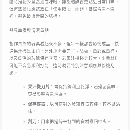
麵時搭配少量醬油或味噌，讓整體鹹香更貼近日常口味。
但這些變化應該放在「使用階段」而非「基礎青醬本體」
裡，避免破壞青醬的結構。
器具準備與清潔重點
製作青醬的器具看起來不多，但每一樣都會影響成品。快
速果汁機是主角，另外還需要刀子、砧板、量匙或量杯，
以及乾淨的玻璃保存容器。若果汁機杯身較大，少量材料
可能不容易順利打勻，這時就要特別注意順序與停機刮
邊。
果汁機刀片
：需保持鋒利且乾淨，若殘留舊味，
容易影響青醬清香。
保存容器
：以可密封的玻璃容器較佳，較不易沾
味。
刮刀
：用來把邊緣未打到的食材推回中央。