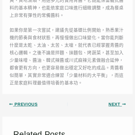
爽、質地滑順、用途多元的實用青醬。它既能保留義式醬
料的基本精神，也能依家庭口味進行細緻調整，成為餐桌
上非常有彈性的常備醬料。
如果你是第一次嘗試，建議先從基礎比例開始，熟悉果汁
機的節奏與食材狀態，再慢慢做出口味變化。當你能判斷
什麼是太乾、太油、太苦、太嗆，就代表已經掌握青醬的
核心邏輯。之後不論是拌麵、抹麵包、烤蔬菜，甚至加入
少量味噌、醬油、韓式辣醬或川式麻辣元素做融合延伸，
都會更有方向，也更容易做出穩定又好吃的成品。青醬看
似簡單，其實非常適合練習「少量材料的大平衡」，而這
正是家庭料理最值得培養的基本功。
PREVIOUS
NEXT
Related Posts