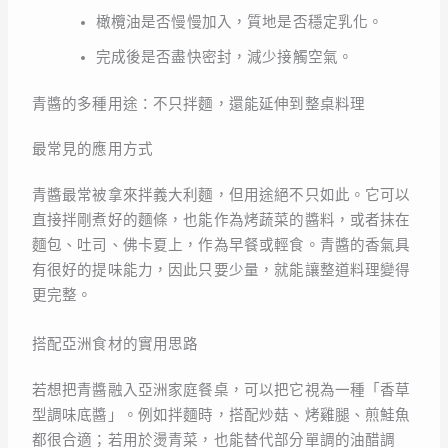
橄欖油是否慢慢加入，質地是否穩定乳化。
完成後是否盡快密封，減少接觸空氣。
青醬的多種用途：不只拌麵，還能延伸到整桌料理
最常見的應用方式
青醬最常被拿來拌義大利麵，但用途絕不只如此。它可以
直接拌剛煮好的麵條，也能作為烤蔬菜的醬料，或者抹在
麵包、吐司、佛卡夏上，作為早餐或輕食。青醬的香氣具
有很好的提味能力，因此只要少量，就能讓整道料理變得
更完整。
搭配亞洲食材的實用思路
若想把青醬融入亞洲家庭餐桌，可以把它視為一種「香草
型調味底醬」。例如拌麵時，搭配炒菇、烤雞腿、煎鮭魚
都很合適；若用於燙青菜，也能替代部分單調的油醋調