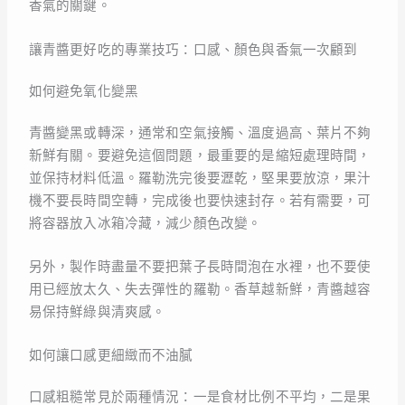
香氣的關鍵。
讓青醬更好吃的專業技巧：口感、顏色與香氣一次顧到
如何避免氧化變黑
青醬變黑或轉深，通常和空氣接觸、溫度過高、葉片不夠
新鮮有關。要避免這個問題，最重要的是縮短處理時間，
並保持材料低溫。羅勒洗完後要瀝乾，堅果要放涼，果汁
機不要長時間空轉，完成後也要快速封存。若有需要，可
將容器放入冰箱冷藏，減少顏色改變。
另外，製作時盡量不要把葉子長時間泡在水裡，也不要使
用已經放太久、失去彈性的羅勒。香草越新鮮，青醬越容
易保持鮮綠與清爽感。
如何讓口感更細緻而不油膩
口感粗糙常見於兩種情況：一是食材比例不平均，二是果