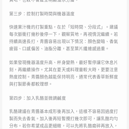
第三步：控制打製時間與機器溫度
快速果汁機的打製重點，在於「短時間、分段式」。建議
每次脈衝打幾秒後停一下，觀察質地，再視情況繼續。若
持續高速長打，青醬容易出現以下情況：顏色變暗、香氣
疲弱、口感偏苦、油脂分離，甚至葉片纖維感過重。
如果發現機器溫度升高、杯身變熱，最好暫停讓它休息片
刻，再繼續操作。尤其在夏天或料理量較大時，更要注意
熱度控制。青醬顏色越能保持明亮，通常代表香草新鮮度
與打製節奏都較理想。
第四步：加入乳酪並微調鹹度
乳酪建議在青醬基本成形後再加入，這樣不容易因過度打
製而失去香氣。加入後再短暫攪打幾次即可，讓乳酪均勻
分布。若你希望成品更細緻，可以先將乳酪磨碎再放入，