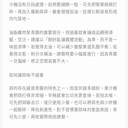
汁機沒有分段處理。若想要細緻一點，可先把堅果稍微打
碎，再加入羅勒與蒜，最後慢慢加油。這樣比較容易形成
均勻質地。
油脂雖然是青醬的重要部分，但過量就會讓成品顯得滑
膩、空泛。建議以「剛好能讓醬體流動」為準，而不是一
味追求稀。若覺得太油，可以補少量堅果或乳酪平衡；若
覺得太乾，則分次補油。調整時要小幅度進行，因為青醬
一旦偏掉，修正空間其實不大。
如何讓蒜味不過重
蒜的存在感是青醬的特色之一，但並非越多越好。果汁機
會把蒜打得非常細，辛辣感會比切末更直接。若怕太嗆，
可先把蒜瓣去芯，或只使用少量。也可以將蒜先與少許鹽
一起壓碎，降低刺激性。對不習慣重蒜味的家庭來說，寧
可先少放，再依實際用途調整。