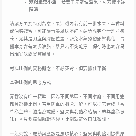
烘焙紙或小盤
：若要事先處理堅果，可方便平鋪
降溫。
清潔方面要特別留意，果汁機內若有前一批水果、辛香料
或油脂殘留，可能讓青醬風味不純。建議先完全清洗並擦
乾，尤其是刀座與膠圈位置，避免水氣殘留影響乳化。青
醬本身含有較多油脂，器具若不夠乾淨，保存時也較容易
出現異味或變質風險。
材料比例的實務概念：不必死背，但要抓住平衡
基礎比例的思考方式
青醬沒有唯一標準，因為不同地區、不同家庭、不同用途
都會影響比例。若用簡單的概念理解，可以把它看成「香
草為主體、油脂為載體、堅果與乳酪為結構、蒜與鹽為提
味」。只要這個邏輯不變，比例就能依口味微調。
一般來說，羅勒葉應該是風味核心；堅果與乳酪則提供厚