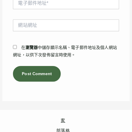
子
郵
件
網
地
站
址
網
*
址
在
瀏覽器
中儲存顯示名稱、電子郵件地址及個人網站
網址，以供下次發佈留言時使用。
家
部落格