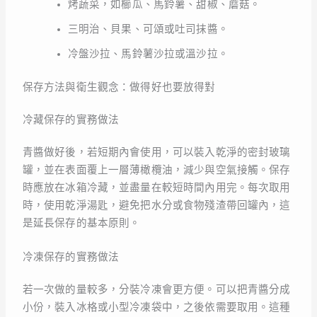
烤蔬菜，如櫛瓜、馬鈴薯、甜椒、蘑菇。
三明治、貝果、可頌或吐司抹醬。
冷盤沙拉、馬鈴薯沙拉或溫沙拉。
保存方法與衛生觀念：做得好也要放得對
冷藏保存的實務做法
青醬做好後，若短期內會使用，可以裝入乾淨的密封玻璃
罐，並在表面覆上一層薄橄欖油，減少與空氣接觸。保存
時應放在冰箱冷藏，並盡量在較短時間內用完。每次取用
時，使用乾淨湯匙，避免把水分或食物殘渣帶回罐內，這
是延長保存的基本原則。
冷凍保存的實務做法
若一次做的量較多，分裝冷凍會更方便。可以把青醬分成
小份，裝入冰格或小型冷凍袋中，之後依需要取用。這種