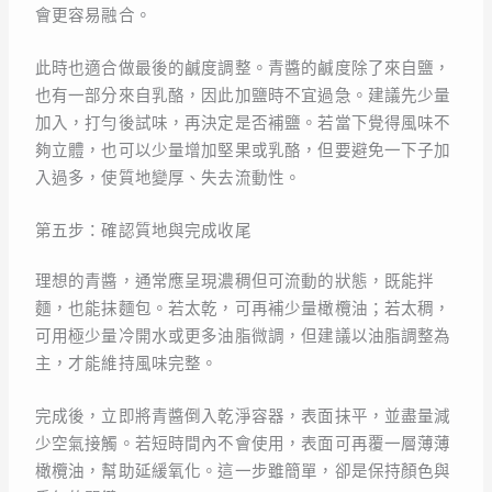
會更容易融合。
此時也適合做最後的鹹度調整。青醬的鹹度除了來自鹽，
也有一部分來自乳酪，因此加鹽時不宜過急。建議先少量
加入，打勻後試味，再決定是否補鹽。若當下覺得風味不
夠立體，也可以少量增加堅果或乳酪，但要避免一下子加
入過多，使質地變厚、失去流動性。
第五步：確認質地與完成收尾
理想的青醬，通常應呈現濃稠但可流動的狀態，既能拌
麵，也能抹麵包。若太乾，可再補少量橄欖油；若太稠，
可用極少量冷開水或更多油脂微調，但建議以油脂調整為
主，才能維持風味完整。
完成後，立即將青醬倒入乾淨容器，表面抹平，並盡量減
少空氣接觸。若短時間內不會使用，表面可再覆一層薄薄
橄欖油，幫助延緩氧化。這一步雖簡單，卻是保持顏色與