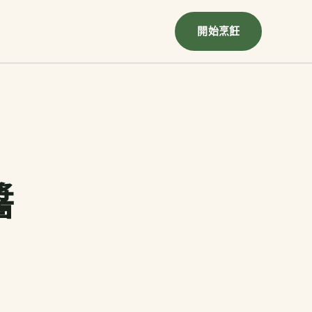
開始烹飪
醬