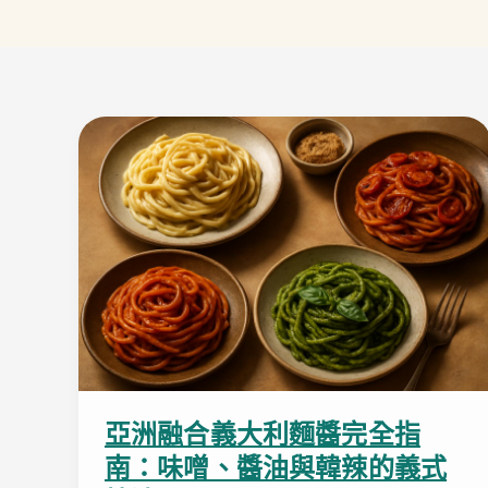
亞洲融合義大利麵醬完全指
南：味噌、醬油與韓辣的義式