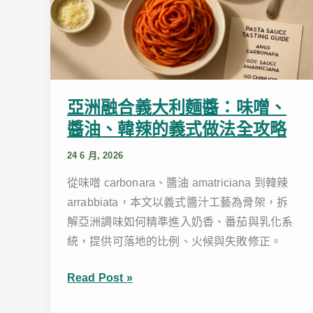
醬
完
全
指
南：
味
亞洲融合義大利麵醬：味噌、
噌、
醬油、韓辣的義式做法全攻略
醬
24 6 月, 2026
油
與
從味噌 carbonara、醬油 amatriciana 到韓辣
韓
arrabbiata，本文以義式醬汁工藝為骨架，拆
辣
解亞洲調味如何精準進入奶香、番茄與乳化系
的
統，提供可落地的比例、火候與失敗修正。
義
式
亞
Read Post »
技
洲