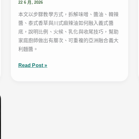
辣
22 6 月, 2026
醬
本文以步驟教學方式，拆解味噌、醬油、韓辣
的
醬、泰式香草與川式麻辣油如何融入義式醬
義
底，說明比例、火候、乳化與收尾技巧，幫助
式
家庭廚師做出有層次、可重複的亞洲融合義大
技
利麵醬。
法
亞
Read Post »
洲
融
合
義
大
利
麵
醬