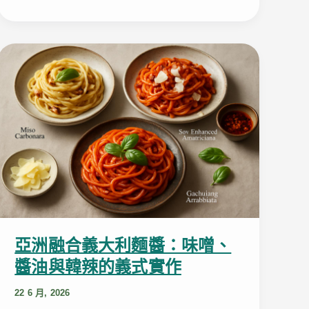
洲
融
合
義
大
利
麵
醬：
味
噌、
醬
油
與
亞洲融合義大利麵醬：味噌、
韓
醬油與韓辣的義式實作
辣
的
22 6 月, 2026