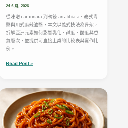
24 6 月, 2026
從味噌 carbonara 到韓辣 arrabbiata、泰式青
醬與川式麻辣油醬，本文以義式技法為骨架，
拆解亞洲元素如何影響乳化、鹹度、酸度與香
氣層次，並提供可直接上桌的比較表與實作比
例。
亞
Read Post »
洲
融
合
義
式
醬
汁
比