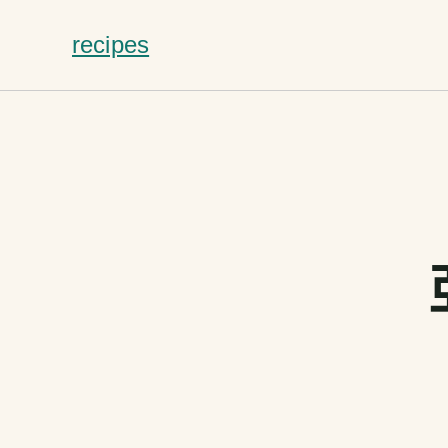
跳
至
recipes
主
要
內
容