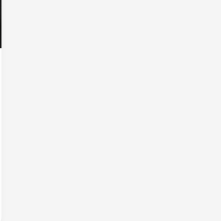
實
作：
味
噌、
醬
油、
韓
辣
與
泰
式
香
料
的
義
式