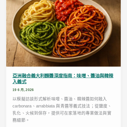
大
利
麵
醬
入
門：
味
噌、
醬
油
與
亞洲融合義大利麵醬深度指南：味噌、醬油與韓辣
入義式
韓
辣
19 6 月, 2026
的
以模擬訪談形式解析味噌、醬油、韓辣醬如何融入
義
carbonara、arrabbiata 與青醬等義式技法；從鹽度、
式
乳化、火候到保存，提供可在家落地的專業做法與實
技
務細節。
法