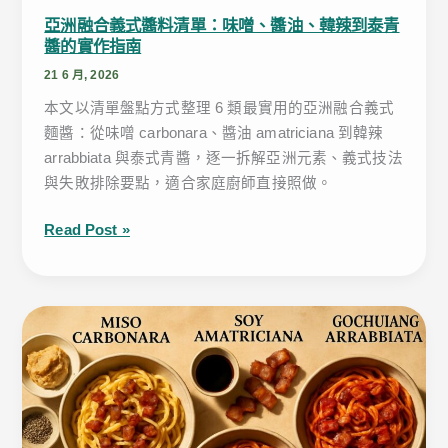
與
亞洲融合義式醬料清單：味噌、醬油、韓辣到泰青
醬的實作指南
韓
辣
21 6 月, 2026
的
本文以清單盤點方式整理 6 類最實用的亞洲融合義式
義
麵醬：從味噌 carbonara、醬油 amatriciana 到韓辣
式
arrabbiata 與泰式青醬，逐一拆解亞洲元素、義式技法
技
與失敗排除要點，適合家庭廚師直接照做。
法
亞
Read Post »
洲
融
合
義
式
醬
料
清