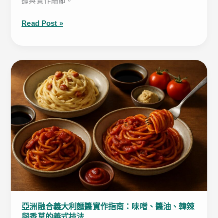
據與實作細節。
實
作
亞
Read Post »
邏
洲
輯
融
合
義
大
利
麵
醬：
味
噌、
醬
油
與
韓
辣
亞洲融合義大利麵醬實作指南：味噌、醬油、韓辣
與香草的義式技法
的