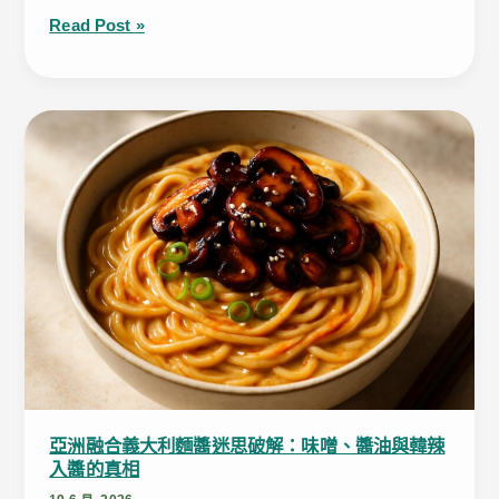
亞
Read Post »
洲
融
合
義
大
利
麵
醬
深
度
指
南：
味
噌、
醬
亞洲融合義大利麵醬迷思破解：味噌、醬油與韓辣
入醬的真相
油
與