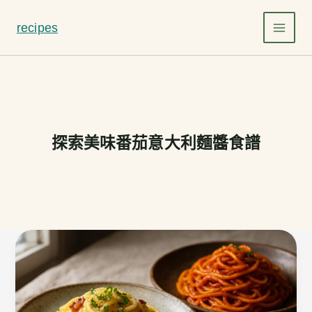
跳
至
recipes
主
要
內
容
探索美味番茄意大利麵醬食譜