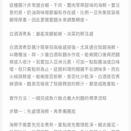
這種醬汁非常適合蝦、干貝、蟹肉等帶甜味的海鮮。要注
意的是，奶油與味噌都偏有存在感，比例一旦失衡就容易
顯得厚重，因此更需要麵水來調整稠度。
白酒清煮系：最能突顯蛤蜊、淡菜的鮮活感
白酒清煮型醬汁簡單但高級感很強，尤其適合殼類海鮮。
以橄欖油、蒜、少量白酒和麵水作底，蛤蜊開口後再把麵
條放入收汁。若要加入亞洲元素，可加一點點醬油或白味
噌，但只需點到為止。這類料理的關鍵不在調味多，而在
火候與鮮度。蛤蜊是否新鮮、是否吐沙乾淨、白酒是否煮
掉酒味、麵是否吸收了殼類釋放的鮮汁，都是成敗重點。
實作方法：一鍋完成魚介融合義大利麵的標準流程
步驟一：先處理海鮮，再準備醬底
海鮮不需要先完全煮熟，重點是先整理乾淨。蝦去腸泥、