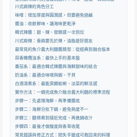
川式麻辣的角色分工
味噌：增加厚度與圓潤感，但要避免過鹹
醬油：收斂鮮味，讓海味更乾淨
韓式辣醬：甜、辣、發酵感一次到位
川式麻辣：香麻要先於辣，油脂是好朋友
最常見的魚介義大利麵醬類型：從經典到融合版本
蒜香橄欖油系：最快上手的基本盤
番茄系：最適合韓式辣醬與海鮮甜味的結合
奶油系：最適合味噌與蝦、干貝
白酒清煮系：最能突顯蛤蜊、淡菜的鮮活感
實作方法：一鍋完成魚介融合義大利麵的標準流程
步驟一：先處理海鮮，再準備醬底
步驟二：海鮮分批下鍋，避免熟度不一
步驟三：麵條煮到接近完成，再進鍋收汁
步驟四：最後才做酸度與香草收尾
常見錯誤與修正方式：把失手變成可救回來的料理