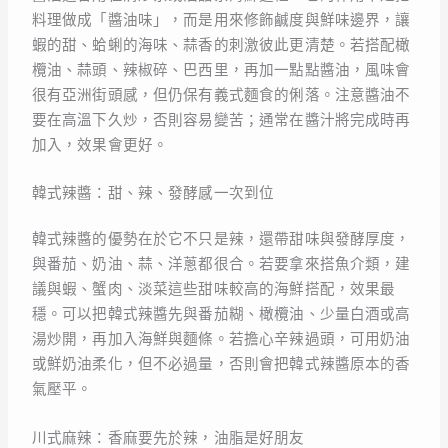
料理做成「醬油味」，而是用來修飾鹹度與鮮味邊界，讓
蝦的甜、蛤蜊的海味、蒜香的刺激彼此更清楚。若搭配橄
欖油、蒜頭、辣椒碎、巴西里，再加一點點醬油，風味會
很有亞洲街頭感，但仍保有義式麵食的俐落。注意醬油不
要在高溫下久炒，否則容易變苦；通常在醬汁將完成時再
加入，效果會更好。
韓式辣醬：甜、辣、發酵感一次到位
韓式辣醬的優勢在於它不只是辣，還帶甜味與發酵厚度，
與番茄、奶油、蒜、洋蔥都很合。若要拿來搭魚介類，建
議與蝦、蟹肉、淡菜這些甜味較高的海鮮搭配，效果最
穩。可以把韓式辣醬先與番茄糊、橄欖油、少量白酒或高
湯炒開，再加入海鮮與麵條。若擔心辛辣過頭，可用奶油
或鮮奶油柔化，但不必過量，否則會把韓式辣醬原本的香
氣壓平。
川式麻辣：香麻要先於辣，油脂是好朋友