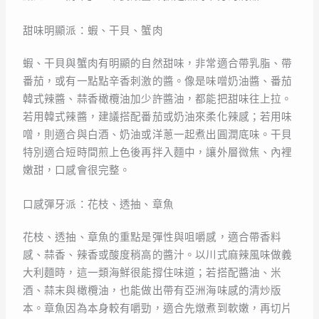
甜味明顯派：蝦、干貝、蟹肉
蝦、干貝與蟹肉有明顯的自然甜味，非常適合帶乳脂、帶
番茄，或有一點點辛香刺激的醬。像是味噌奶油醬、番茄
韓式辣醬、蒜香橄欖油加少許醬油，都能把甜味往上拉。
若用韓式辣醬，建議搭配番茄或奶油來柔化辣感；若用味
噌，則適合與白酒、奶油或洋蔥一起煮出圓潤底味。干貝
特別適合短時間煎上色後再拌入麵中，讓外層微焦、內裡
嫩甜，口感會很完整。
口感彈牙派：花枝、透抽、章魚
花枝、透抽、章魚的重點是彈性與咀嚼感，適合帶香料
感、蒜香、辣香或酸度稍高的醬汁。以川式麻辣風味做義
大利麵時，這一類海鮮很能撐住味道；若搭配醬油、米
酒、蒜末與橄欖油，也能做出帶有亞洲海味感的清炒版
本。章魚因為本身較有嚼勁，適合先燉煮到軟嫩，再切片