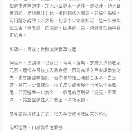
把麵撈進醬鍋中，加入少量麵水一邊拌一邊收汁。麵水含
有澱粉，是讓醬汁乳化、掛附麵條的關鍵。若醬汁偏稠，
可用麵水調整；若太稀，則靠中火略收即可。這一步是整
盤是否「像餐廳」的關鍵，因為麵、醬、海鮮會在鍋中真
正結合。
步驟四：最後才做酸度與香草收尾
檸檬汁、黑胡椒、巴西里、青蔥、羅勒、芝麻葉這類收尾
元素，通常在最後加入最合適。因為高溫久煮會讓香氣消
失，也會讓酸味變鈍。若你做的是亞洲融合版本，白芝
麻、蔥花、少量辣油、柚子皮屑或青檸汁也可以作為收
尾，但要避免一口氣全上。收尾的原則是「提亮，不蓋
味」，讓整盤麵在入口後留下清新尾韻。
常見錯誤與修正方式：把失手變成可救回來的料理
海鮮過熟、口感變柴怎麼辦