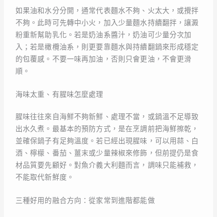
如果油和水分分開，通常代表麵水不夠、火太大，或攪拌
不夠。此時可先轉中小火，加入少量麵水持續翻拌，讓澱
粉重新幫助乳化。若是奶油系醬汁，奶油可少量分次加
入；若是橄欖油系，則更要靠麵水與持續翻鍋來形成穩定
的包覆感。不要一味再加油，否則只會更油，不會更滑
順。
海味太重、有腥味怎麼處理
腥味往往來自海鮮不夠新鮮、處理不當，或鍋溫不足導致
出水久煮。最基本的預防方式，是在烹調前把海鮮擦乾，
並確保鍋子有足夠溫度。若已經出現腥味，可以用蒜、白
酒、檸檬、番茄、薑末或少量辣椒來修飾，但前提仍是食
材品質要先顧好。對魚介義大利麵而言，調味只能補救，
不能取代新鮮度。
三種好用的融合方向：從家常到進階都能做