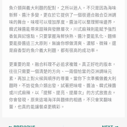
魚介類與義大利麵的配對，之所以迷人，不只是因為海味
新鮮、醬汁多變，更在於它提供了一個很適合融合亞洲調
味的舞台。味噌可以增加厚度，醬油可以整理鮮味邊界，
韓式辣醬能帶來甜辣與發酵層次，川式麻辣則能賦予強烈
香氣與記憶點。只要掌握海鮮快熟、醬汁要能乳化、麵條
要能掛醬這三大原則，無論你想做清爽、濃郁、微辣，還
是麻香型的魚介義大利麵，都有很高的成功率。
更重要的是，融合料理不必追求複雜。真正好吃的版本，
往往只需要一個清楚的方向、一兩個恰當的亞洲調味元
素，再加上對火候與順序的尊重。當你下次準備做義大利
麵時，不妨從魚介類出發，試著把味噌、醬油、韓式辣醬
或川式麻辣，以「提鮮、提亮、提層次」的方式放進去。
你會發現，原來這場海洋與麵條的相遇，不只會笑翻味
蕾，也真的能讓餐桌更精彩。