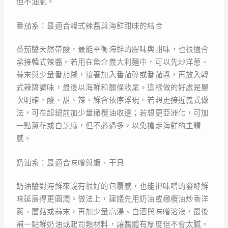
但不油膩。
番茄系：最適合韓式辣醬與海鮮甜味的結合
番茄醬天然帶酸，最能平衡海鮮的腥味與甜味，也很適合
承接韓式辣醬。若用在魚介義大利麵中，可以先炒洋蔥、
蒜末與少量番茄糊，接著加入番茄碎或番茄醬，再放入韓
式辣醬調味，最後以海鮮和麵條收尾。這樣做的好處是層
次明確，酸、甜、辣、鮮會依序浮現。若想更接近義式做
法，可在起鍋前加少量橄欖油收邊；若想更亞洲化，可加
一點蔥花或白芝麻，但不必過多，以免搶走海鮮的主體
感。
奶油系：最適合味噌與蝦、干貝
奶油醬對海鮮來說有很好的包覆感，也能把味噌的發酵鮮
味延展得更圓潤。做法上，建議先用奶油或橄欖油炒香洋
蔥、蘑菇或蒜末，再加少量高湯、白酒與味噌溶液，最後
補一點鮮奶油或起司類材料，讓醬體有厚度但不會太膩。