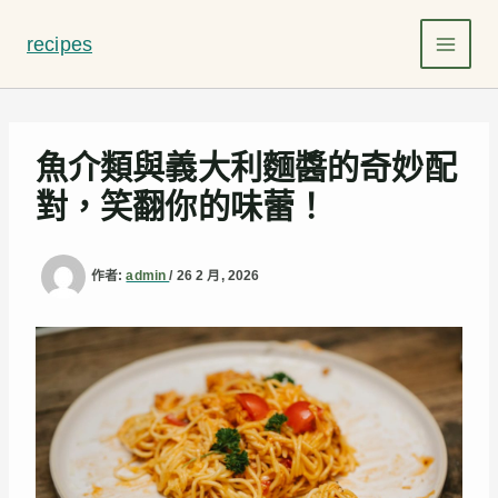
跳
至
recipes
主
要
內
容
魚介類與義大利麵醬的奇妙配
對，笑翻你的味蕾！
作者:
admin
/
26 2 月, 2026