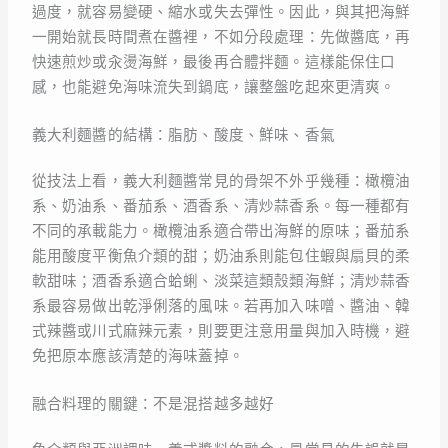
過度，就容易變硬、縮水或失去彈性。因此，與其把海鮮
一開始就長時間煮在醬裡，不如分段處理：先做醬底，再
快速煎炒或汆燙海鮮，最後再合體拌麵。這樣能保住口
感，也能避免海味流失到鍋底，讓整盤吃起來更清爽。
義大利麵醬的結構：脂肪、酸度、鮮味、香氣
從技法上看，義大利麵醬常見的骨架不外乎幾種：橄欖油
系、奶油系、番茄系、酒香系、清炒蒜香系。每一種都有
不同的承載能力。橄欖油系適合帶出海鮮的原味；番茄系
能用酸度平衡魚介類的甜；奶油系則能包住蝦與扇貝的柔
軟甜味；酒香系適合蛤蜊、淡菜這類殼類海鮮；清炒蒜香
系最容易做出乾淨俐落的風味。若再加入味噌、醬油、韓
式辣醬或川式麻辣元素，則要更注意用量與加入時機，避
免把原本應該清楚的海味蓋掉。
融合料理的關鍵：不是混搭越多越好