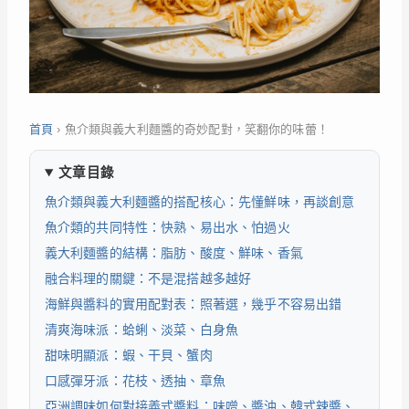
首頁
›
魚介類與義大利麵醬的奇妙配對，笑翻你的味蕾！
文章目錄
魚介類與義大利麵醬的搭配核心：先懂鮮味，再談創意
魚介類的共同特性：快熟、易出水、怕過火
義大利麵醬的結構：脂肪、酸度、鮮味、香氣
融合料理的關鍵：不是混搭越多越好
海鮮與醬料的實用配對表：照著選，幾乎不容易出錯
清爽海味派：蛤蜊、淡菜、白身魚
甜味明顯派：蝦、干貝、蟹肉
口感彈牙派：花枝、透抽、章魚
亞洲調味如何對接義式醬料：味噌、醬油、韓式辣醬、