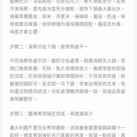
蛤蜊吐沙、淡菜刷殼、花枝切花刀、魚片擦乾水分。若用
冷凍海鮮，要先退冰並充分擦乾，避免下鍋後大量出水。
接著準備醬底：蒜末、洋蔥末、辣椒碎、番茄、奶油、味
噌或韓式辣醬，依你想做的風味選擇搭配。醬底先炒香，
味道才會立體。
步驟二：海鮮分批下鍋，避免熟度不一
不同海鮮熟度不同，最好分批處理。殼類海鮮先入鍋，等
開口後再將蝦、花枝、魚片依順序放入。蝦通常變色即接
近完成；花枝與透抽只需短時間快炒；干貝若有煎過，則
最後回鍋即可。若全部一次下鍋，常會出現有的太老、有
的還沒熟透的狀況。分批處理雖然麻煩一點，但成品質感
會明顯更好。
步驟三：麵條煮到接近完成，再進鍋收汁
義大利麵不要完全煮到最軟，因為最後還要進鍋與醬汁一
起拌。通常煮到接近自己喜歡的熟度，保留一點咬感，再