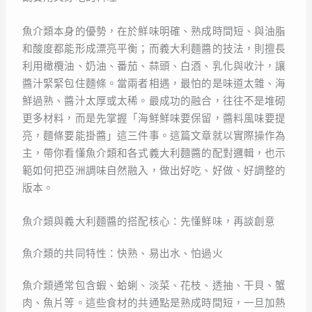
魚介類本身的優勢，在於鮮味明確、熟成時間短、與油脂
和酸度都能形成漂亮平衡；而義大利麵醬的技法，則擅長
利用橄欖油、奶油、番茄、蒜頭、白酒、乳化與收汁，讓
醬汁緊緊包住麵條。當兩者相遇，最怕的是味道太雜、海
鮮過熟、醬汁太厚或太稀。最成功的融合，往往不是堆砌
更多材料，而是先掌握「海鮮鮮味要保留，醬料風味要提
亮，麵條要能掛醬」這三件事。這篇文章就以實際操作為
主，帶你看懂魚介類和各式義大利麵醬的配對邏輯，也示
範如何把亞洲調味自然融入，做出好吃、好做、好調整的
版本。
魚介類與義大利麵醬的搭配核心：先懂鮮味，再談創意
魚介類的共同特性：快熟、易出水、怕過火
魚介類通常包含蝦、蛤蜊、淡菜、花枝、透抽、干貝、蟹
肉、魚片等。這些食材的共通點是熟成時間短，一旦加熱