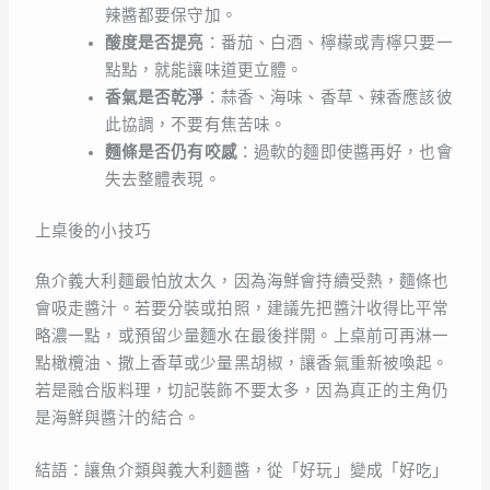
辣醬都要保守加。
酸度是否提亮
：番茄、白酒、檸檬或青檸只要一
點點，就能讓味道更立體。
香氣是否乾淨
：蒜香、海味、香草、辣香應該彼
此協調，不要有焦苦味。
麵條是否仍有咬感
：過軟的麵即使醬再好，也會
失去整體表現。
上桌後的小技巧
魚介義大利麵最怕放太久，因為海鮮會持續受熱，麵條也
會吸走醬汁。若要分裝或拍照，建議先把醬汁收得比平常
略濃一點，或預留少量麵水在最後拌開。上桌前可再淋一
點橄欖油、撒上香草或少量黑胡椒，讓香氣重新被喚起。
若是融合版料理，切記裝飾不要太多，因為真正的主角仍
是海鮮與醬汁的結合。
結語：讓魚介類與義大利麵醬，從「好玩」變成「好吃」