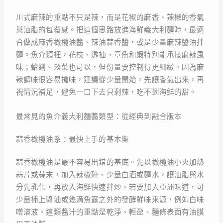
川式麻辣的重點不只是辣，而是花椒的麻香、辣椒的香氣
與油脂的包覆感。把這個思路放進海鮮義大利麵時，最適
合做成麻香橄欖油醬、辣油蒜香醬，或是少量麻辣醬油拌
麵。魚介類裡，花枝、透抽、章魚和蝦特別能承接麻辣風
味；蛤蜊、淡菜也可以，但份量要控制得更細緻。因為麻
辣調味很容易搶味，建議從少量開始，先讓香氣出來，再
視情況補足，避免一口下去只剩辣，吃不到海鮮的甜。
最常見的魚介義大利麵醬類型：從經典到融合版本
蒜香橄欖油系：最快上手的基本盤
蒜香橄欖油是最不容易出錯的基底。先以橄欖油小火加熱
蒜片或蒜末，加入辣椒碎、少量白酒或麵水，讓油脂與水
分先乳化，再放入海鮮快速拌炒。若要加入亞洲味道，可
少量補上醬油或幾滴魚露之外的發酵鮮味來源，例如白味
噌溶液。這類醬汁的重點是乾淨、輕盈、麵條表面有油膜