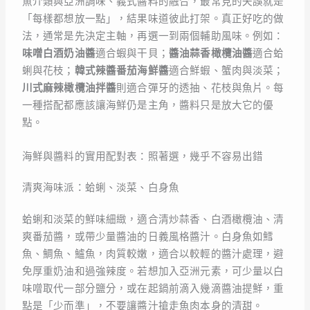
魚介類與亞洲調味、義式醬料的融合，最常見的失誤就是
「每樣都想放一點」，結果味道彼此打架。真正好吃的做
法，通常是先決定主軸，再選一到兩個輔助風味。例如：
味噌白酒奶油醬
適合蝦與干貝；
醬油蒜香橄欖油醬
適合蛤
蜊與花枝；
韓式辣醬番茄海鮮醬
適合鮮蝦、蟹肉與淡菜；
川式麻辣橄欖油拌醬
則適合彈牙的透抽、花枝與魚片。每
一種搭配都應該讓海鮮仍是主角，醬料只是放大它的優
點。
海鮮與醬料的實用配對表：照著選，幾乎不容易出錯
清爽海味派：蛤蜊、淡菜、白身魚
蛤蜊和淡菜的鮮味細緻，適合清炒蒜香、白酒橄欖油、清
爽番茄醬，或帶少量醬油的日義風格醬汁。白身魚如鱈
魚、鯛魚、鱸魚，肉質較嫩，適合以較輕的醬汁處理，避
免厚重奶油和過強辣度。若想加入亞洲元素，可少量以白
味噌取代一部分鹽分，或在起鍋前滴入幾滴醬油提鮮，重
點是「少而準」，不要讓醬汁搶走魚肉本身的清甜。