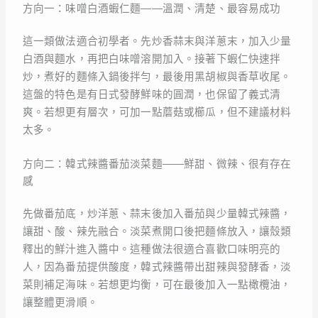
方向一：味噌白酒蝦仁麵——溫潤、清楚、最容易成功
這一類做法適合初學者。先炒香蒜末與洋蔥末，加入少量
白酒與麵水，再把白味噌溶開加入。接著下蝦仁快速拌
炒，煮好的麵條入鍋後拌勻，最後用黑胡椒與香草收尾。
這盤的特色是有日式發酵鮮味的圓潤，也保留了義式清
爽。若想更有層次，可加一點蘑菇或櫛瓜，但不建議材料
太多。
方向二：韓式辣醬番茄淡菜麵——鮮甜、微辣、很有存在
感
先做番茄底，炒洋蔥、蒜末後加入番茄與少量韓式辣醬，
讓甜、酸、辣先融合。淡菜煮開口後把麵條放入，讓殼類
釋出的鮮汁進入醬中。這種做法很適合喜歡口味明亮的
人，因為番茄提供酸度，韓式辣醬帶出甜辣與發酵香，淡
菜則補足海味。若想更均衡，可在最後加入一點橄欖油，
讓整體更滑順。