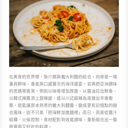
在美食的世界裡，魚介類與義大利麵的結合，向來是一場
兼具鮮味、香氣與口感層次的海洋盛宴。若再把亞洲調味
的思路帶進來，例如以味噌增加厚度、以醬油拉出鮮香、
以韓式辣醬添上甜辣感，或以川式麻辣為底做出辛香衝
擊，就能讓原本熟悉的義大利麵醬，變成更有記憶點的融
合風味。這不只是「把海鮮加進麵裡」而已，而是從醬汁
結構、火候控制、食材配對到收尾調味，重新組合出一盤
既實用又好吃的料理。