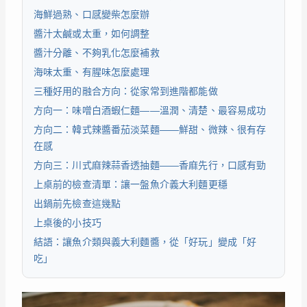
海鮮過熟、口感變柴怎麼辦
醬汁太鹹或太重，如何調整
醬汁分離、不夠乳化怎麼補救
海味太重、有腥味怎麼處理
三種好用的融合方向：從家常到進階都能做
方向一：味噌白酒蝦仁麵——溫潤、清楚、最容易成功
方向二：韓式辣醬番茄淡菜麵——鮮甜、微辣、很有存
在感
方向三：川式麻辣蒜香透抽麵——香麻先行，口感有勁
上桌前的檢查清單：讓一盤魚介義大利麵更穩
出鍋前先檢查這幾點
上桌後的小技巧
結語：讓魚介類與義大利麵醬，從「好玩」變成「好
吃」