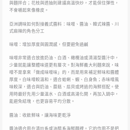
與麵拌合；花枝與透抽則建議高溫快炒，才能保住彈性，
不會嚼起來像橡皮。
亞洲調味如何對接義式醬料：味噌、醬油、韓式辣醬、川
式麻辣的角色分工
味噌：增加厚度與圓潤感，但要避免過鹹
味噌非常適合放進奶油、白酒、橄欖油或清湯型醬汁中，
少量就能讓整體味道更有層次。對海鮮義大利麵來說，味
噌不是拿來「做成味噌味」的，而是用來補足鮮味和醬體
厚度。白味噌較溫和，適合蛤蜊、蝦、白身魚；赤味噌風
味較深，適合與奶油、蘑菇、扇貝或烤過的海鮮搭配。使
用時最好先用少量溫水、白酒或高湯化開，再加入鍋中，
能避免結塊，也更容易平均分散。
醬油：收斂鮮味，讓海味更乾淨
醬油適合用在清炒系或油醋系海鮮麵裡。它的作用不是把