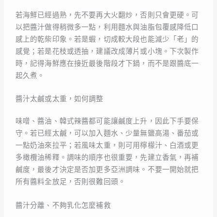
若海鮮已經過熟，先不要再大火翻炒，否則只會更硬。可
以把醬汁做得稍微多一點，利用麵水與油脂包覆感降低口
感上的乾柴印象。若是蝦，切成較大段也能減少「老」的
感覺；若是花枝或透抽，建議改成薄片或小塊。下次製作
時，記得海鮮應在接近最後階段才下鍋，而不是跟醬底一
起久煮。
醬汁太鹹或太重，如何調整
味噌、醬油、韓式辣醬都可能讓鹹度上升，因此下手要保
守。若已經太鹹，可以加入麵水、少量無鹽高湯、番茄或
一點奶油來拉平；若風味太重，則可用檸檬汁、白酒或更
多橄欖油稀釋。調味的順序也很重要，先建立香氣，再補
鹹度，最後才決定是否加更多亞洲調味。不要一開始就把
所有醬料全放足，否則很難回頭。
醬汁分離、不夠乳化怎麼補救