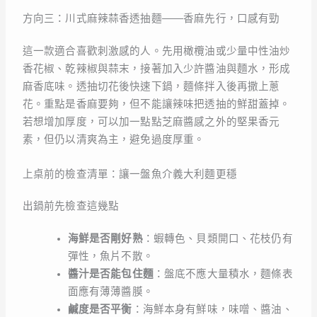
方向三：川式麻辣蒜香透抽麵——香麻先行，口感有勁
這一款適合喜歡刺激感的人。先用橄欖油或少量中性油炒
香花椒、乾辣椒與蒜末，接著加入少許醬油與麵水，形成
麻香底味。透抽切花後快速下鍋，麵條拌入後再撒上蔥
花。重點是香麻要夠，但不能讓辣味把透抽的鮮甜蓋掉。
若想增加厚度，可以加一點點芝麻醬感之外的堅果香元
素，但仍以清爽為主，避免過度厚重。
上桌前的檢查清單：讓一盤魚介義大利麵更穩
出鍋前先檢查這幾點
海鮮是否剛好熟
：蝦轉色、貝類開口、花枝仍有
彈性，魚片不散。
醬汁是否能包住麵
：盤底不應大量積水，麵條表
面應有薄薄醬膜。
鹹度是否平衡
：海鮮本身有鮮味，味噌、醬油、