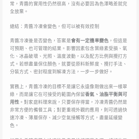
常，青醬的實用性仍然很高，沒有必要因為色澤略差就完
全放棄。
總結：青醬冷凍會變色，但可以被有效控制
青醬冷凍後是否變色，答案是
會有一定機率變色
，但這是
可預期、也可管理的結果。影響因素包含葉綠素受損、氧
化、冰晶破壞、光照、溫度波動，以及配方比例與攪打方
式。若想盡量保住顏色，就要從原料新鮮度、攪打手法、
分裝方式、密封程度到解凍方法，一步一步做好。
實務上，青醬冷凍的目標不是讓它永遠像剛做出來一樣翠
綠，而是讓它在可接受的範圍內保留
香氣、油脂平衡與可
用性
。對家庭料理來說，只要保存得當，冷凍青醬仍然是
非常方便的備餐工具；對更重視外觀的應用，則可透過快
速冷凍、薄層保存、減少空氣接觸等方式，盡量延緩變
色。