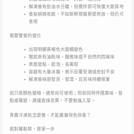
解凍後有些油水分離，但攪拌即可恢復大致質地
香氣稍微收斂，不如新鮮現做那麼奔放，但仍可
食用
需要警覺的變化
出現明顯黃褐色大面積變色
聞起來有油耗味、酸敗味或不自然的悶臭味
表面發黏、起泡、長霉斑
容器有大量冰霜，表示反覆受潮或密封不良
解凍後味道發苦、發澀，且苦味持續很重
若只是顏色變暗，通常尚可使用；但若同時伴隨異味、發
黏或霉變，建議直接丟棄，不要勉強入菜。
青醬冷凍前怎麼做，才能盡量保色保香？
挑對羅勒葉，是第一步