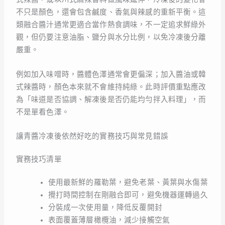
不只是顏色，還會包含鹹度、香氣與辣感的重新平衡。這
類融合醬汁通常更適合當作熱食調味，不一定追求鮮綠外
觀，但仍要注意油脂、鹽分與水分比例，以免冷凍後分離
嚴重。
例如加入味噌時，醬體色澤通常會更偏深；加入醬油或韓
式辣醬時，顏色本來就不會維持純綠。此時評價重點應改
為「味道是否協調、解凍後是否仍能均勻拌入料理」，而
不是單看色澤。
讓青醬冷凍後依然好吃的實務技巧與常見錯誤
實務技巧清單
使用最新鮮的羅勒葉，避免老葉、黃葉與水傷葉
攪打時間控制在剛融合即可，避免機器運轉過久
分裝成一次使用量，降低反覆開封
表面覆蓋薄層橄欖油，減少接觸空氣