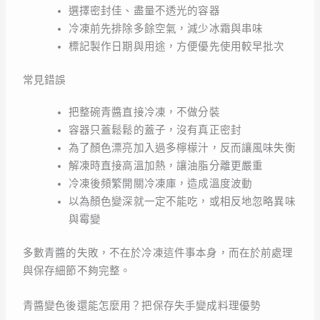
選擇密封佳、盡量不透光的容器
冷凍前先排除多餘空氣，減少冰霜與串味
標記製作日期與用途，方便優先使用較早批次
常見錯誤
把整碗青醬直接冷凍，不做分裝
容器只蓋鬆鬆的蓋子，沒有真正密封
為了顏色漂亮加入過多檸檬汁，反而讓風味失衡
解凍時直接高溫加熱，讓油脂分離更嚴重
冷凍後頻繁開關冷凍庫，造成溫度波動
以為顏色變深就一定不能吃，或相反地忽略異味
與霉變
多數青醬的失敗，不在於冷凍這件事本身，而在於前處理
與保存細節不夠完整。
青醬變色後還能怎麼用？把保存失手變成料理優勢