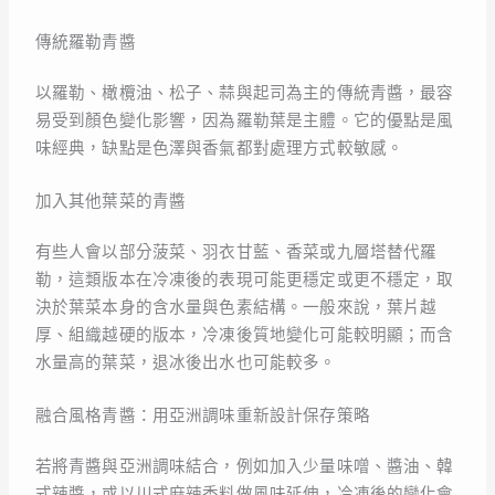
傳統羅勒青醬
以羅勒、橄欖油、松子、蒜與起司為主的傳統青醬，最容
易受到顏色變化影響，因為羅勒葉是主體。它的優點是風
味經典，缺點是色澤與香氣都對處理方式較敏感。
加入其他葉菜的青醬
有些人會以部分菠菜、羽衣甘藍、香菜或九層塔替代羅
勒，這類版本在冷凍後的表現可能更穩定或更不穩定，取
決於葉菜本身的含水量與色素結構。一般來說，葉片越
厚、組織越硬的版本，冷凍後質地變化可能較明顯；而含
水量高的葉菜，退冰後出水也可能較多。
融合風格青醬：用亞洲調味重新設計保存策略
若將青醬與亞洲調味結合，例如加入少量味噌、醬油、韓
式辣醬，或以川式麻辣香料做風味延伸，冷凍後的變化會