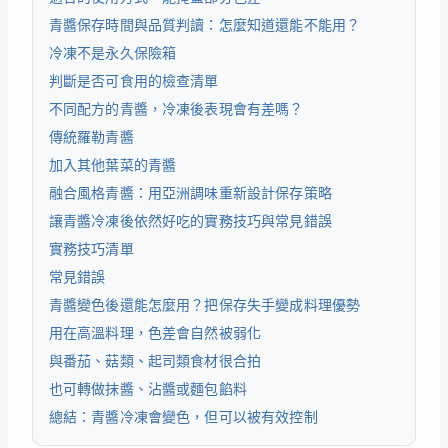
青醬保存時間與品質判讀：怎麼知道還能不能用？
冷凍不是永久保險箱
判斷是否可食用的檢查清單
不同配方的青醬，冷凍後表現會有差嗎？
傳統羅勒青醬
加入其他葉菜的青醬
融合風格青醬：用亞洲調味重新設計保存策略
讓青醬冷凍後依然好吃的實務技巧與常見錯誤
實務技巧清單
常見錯誤
青醬變色後還能怎麼用？把保存失手變成料理優勢
用在高溫料理，色差會自然被弱化
與番茄、菇類、起司類食材很合拍
也可轉做抹醬、沾醬或麵包餡料
總結：青醬冷凍會變色，但可以被有效控制