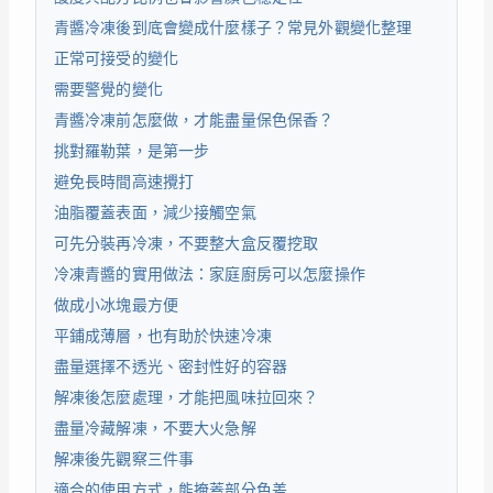
青醬冷凍後到底會變成什麼樣子？常見外觀變化整理
正常可接受的變化
需要警覺的變化
青醬冷凍前怎麼做，才能盡量保色保香？
挑對羅勒葉，是第一步
避免長時間高速攪打
油脂覆蓋表面，減少接觸空氣
可先分裝再冷凍，不要整大盒反覆挖取
冷凍青醬的實用做法：家庭廚房可以怎麼操作
做成小冰塊最方便
平鋪成薄層，也有助於快速冷凍
盡量選擇不透光、密封性好的容器
解凍後怎麼處理，才能把風味拉回來？
盡量冷藏解凍，不要大火急解
解凍後先觀察三件事
適合的使用方式，能掩蓋部分色差