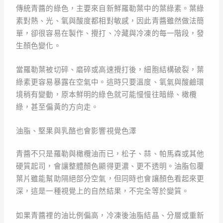
傳統青醬的綠色，主要來自新鮮羅勒葉中的葉綠素。葉綠
素對熱、光、氧與酸度都相對敏感，因此青醬雖然做法簡
單，卻很容易在製作、攪打、冷藏與冷凍的每一階段，發
生顏色變化。
當羅勒葉被切碎、磨碎或高速攪打後，細胞結構破裂，葉
綠素更容易暴露在空氣中。這時只要溫度、氧氣與酸鹼環
境稍有變動，原本鮮明的綠色就可能慢慢往暗綠、橄欖
綠，甚至偏黃的方向走。
油脂、堅果與乳酪也會影響視覺色澤
青醬不只是羅勒與橄欖油而已，松子、蒜、帕馬森或其他
硬質起司，會讓整體顏色顯得更濃、更不透明。油脂包覆
葉片雖能幫助隔絕部分空氣，但同時也會讓顏色看起來更
深，這是一種視覺上的自然結果，不完全等於變質。
如果青醬裡的油比例偏高，冷凍後油脂結晶、分層或重新