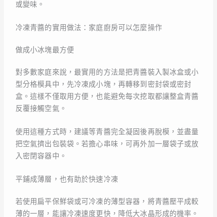
或變味。
冷凍青醬的實用做法：家庭廚房可以怎麼操作
做成小冰塊最方便
對多數家庭來說，最實用的方法是把青醬裝入製冰盒或小
型分格模具中，先冷凍成小塊，再轉移到密封袋或密封
盒。這樣不僅取用方便，也能避免每次挖取都讓整盒青醬
反覆接觸空氣。
使用這種方式時，建議等青醬完全凝固後再脫模，並盡量
把空氣擠出包裝袋。若擔心串味，可再外加一層袋子或放
入密閉容器中。
平鋪成薄層，也有助於快速冷凍
若使用扁平保鮮袋或可冷凍的薄型容器，將青醬壓平成較
薄的一層，能讓冷凍速度更快，降低大冰晶形成的機率。