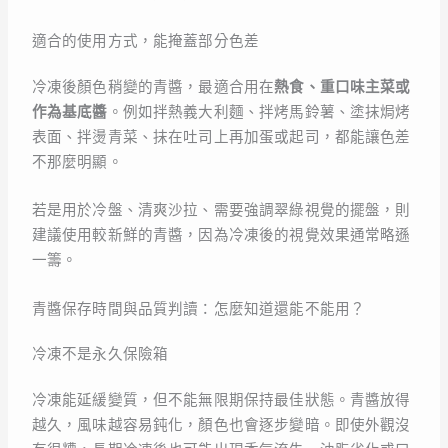
適合的使用方式，能掩蓋部分色差
冷凍後顏色稍變的青醬，最適合用在
熱食、重口味主菜或
作為基底醬
。例如拌熱義大利麵、拌烤馬鈴薯、塗抹焗烤
表面、拌燙青菜、抹在吐司上再加蛋或起司，都能讓色差
不那麼明顯。
若是用於冷盤、清爽沙拉、需要強調翠綠視覺的擺盤，則
建議使用較新鮮的青醬，因為冷凍後的視覺效果通常略遜
一籌。
青醬保存時間與品質判讀：怎麼知道還能不能用？
冷凍不是永久保險箱
冷凍能延緩變質，但不能無限期保持最佳狀態。青醬放得
越久，風味越容易鈍化，顏色也會逐步變暗。即使外觀沒