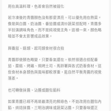
用在高溫料理，色差會自然被弱化
若冷凍後的青醬顏色沒有那麼漂亮，可以優先用在熱菜。
像是與白醬、奶油醬、番茄醬或清炒蔬菜搭配時，青醬多
半扮演調味角色，而不是純視覺主角。這樣一來，顏色略
暗並不會太影響成品效果。
與番茄、菇類、起司類食材很合拍
青醬即使顏色略變，只要香氣還在，依然很適合搭配番
茄、蘑菇、烤雞、焗烤土司、馬鈴薯與各式奶香食材。這
些食材本身顏色與風味都較厚重，能自然平衡青醬的視覺
落差。
也可轉做抹醬、沾醬或麵包餡料
如果青醬已經不再是最漂亮的鮮綠色，不妨改用在麵包內
餡、烘焙抹醬、三明治調味或蔬菜沾醬。只要香味還正