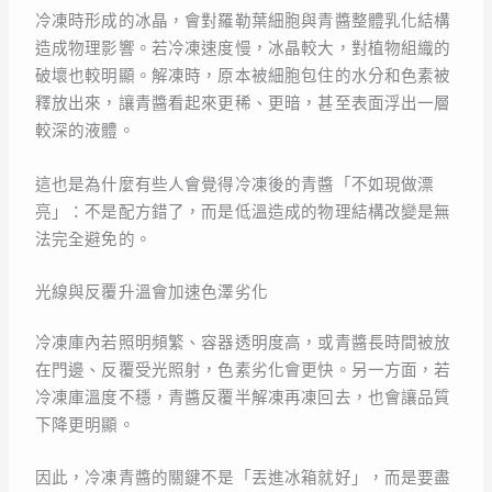
冷凍時形成的冰晶，會對羅勒葉細胞與青醬整體乳化結構
造成物理影響。若冷凍速度慢，冰晶較大，對植物組織的
破壞也較明顯。解凍時，原本被細胞包住的水分和色素被
釋放出來，讓青醬看起來更稀、更暗，甚至表面浮出一層
較深的液體。
這也是為什麼有些人會覺得冷凍後的青醬「不如現做漂
亮」：不是配方錯了，而是低溫造成的物理結構改變是無
法完全避免的。
光線與反覆升溫會加速色澤劣化
冷凍庫內若照明頻繁、容器透明度高，或青醬長時間被放
在門邊、反覆受光照射，色素劣化會更快。另一方面，若
冷凍庫溫度不穩，青醬反覆半解凍再凍回去，也會讓品質
下降更明顯。
因此，冷凍青醬的關鍵不是「丟進冰箱就好」，而是要盡