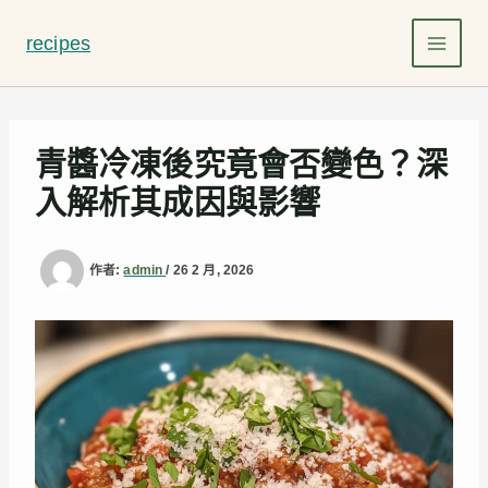
跳
至
recipes
主
要
內
容
青醬冷凍後究竟會否變色？深
入解析其成因與影響
作者:
admin
/
26 2 月, 2026