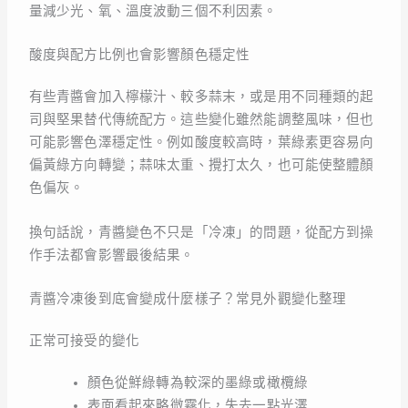
量減少光、氧、溫度波動三個不利因素。
酸度與配方比例也會影響顏色穩定性
有些青醬會加入檸檬汁、較多蒜末，或是用不同種類的起
司與堅果替代傳統配方。這些變化雖然能調整風味，但也
可能影響色澤穩定性。例如酸度較高時，葉綠素更容易向
偏黃綠方向轉變；蒜味太重、攪打太久，也可能使整體顏
色偏灰。
換句話說，青醬變色不只是「冷凍」的問題，從配方到操
作手法都會影響最後結果。
青醬冷凍後到底會變成什麼樣子？常見外觀變化整理
正常可接受的變化
顏色從鮮綠轉為較深的墨綠或橄欖綠
表面看起來略微霧化，失去一點光澤