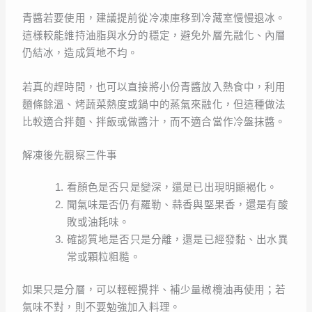
青醬若要使用，建議提前從冷凍庫移到冷藏室慢慢退冰。
這樣較能維持油脂與水分的穩定，避免外層先融化、內層
仍結冰，造成質地不均。
若真的趕時間，也可以直接將小份青醬放入熱食中，利用
麵條餘溫、烤蔬菜熱度或鍋中的蒸氣來融化，但這種做法
比較適合拌麵、拌飯或做醬汁，而不適合當作冷盤抹醬。
解凍後先觀察三件事
看顏色是否只是變深，還是已出現明顯褐化。
聞氣味是否仍有羅勒、蒜香與堅果香，還是有酸
敗或油耗味。
確認質地是否只是分離，還是已經發黏、出水異
常或顆粒粗糙。
如果只是分層，可以輕輕攪拌、補少量橄欖油再使用；若
氣味不對，則不要勉強加入料理。