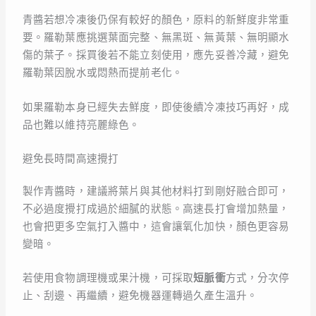
青醬若想冷凍後仍保有較好的顏色，原料的新鮮度非常重
要。羅勒葉應挑選葉面完整、無黑斑、無黃葉、無明顯水
傷的葉子。採買後若不能立刻使用，應先妥善冷藏，避免
羅勒葉因脫水或悶熱而提前老化。
如果羅勒本身已經失去鮮度，即使後續冷凍技巧再好，成
品也難以維持亮麗綠色。
避免長時間高速攪打
製作青醬時，建議將葉片與其他材料打到剛好融合即可，
不必過度攪打成過於細膩的狀態。高速長打會增加熱量，
也會把更多空氣打入醬中，這會讓氧化加快，顏色更容易
變暗。
若使用食物調理機或果汁機，可採取
短脈衝
方式，分次停
止、刮邊、再繼續，避免機器運轉過久產生溫升。