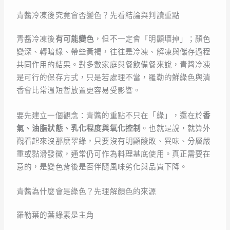
青醬冷凍後究竟會否變色？先看結論與判讀重點
青醬冷凍後
有可能變色
，但不一定會「明顯壞掉」；顏色
變深、轉暗綠、帶些黃褐，往往是冷凍、解凍與儲存過程
共同作用的結果。對多數家庭與餐飲備餐來說，青醬冷凍
是可行的保存方式，只是若處理不當，羅勒的鮮綠色與清
香會比常溫短暫放置更容易受影響。
要先建立一個觀念：青醬的重點不只在「綠」，還在於
香
氣、油脂狀態、乳化程度與氧化控制
。也就是說，就算外
觀看起來沒那麼翠綠，只要沒有明顯酸敗、異味、分層嚴
重或黏滑發黴，通常仍可作為料理基底使用。真正需要在
意的，是變色背後是否伴隨風味劣化與品質下降。
青醬為什麼會是綠色？先理解顏色的來源
羅勒葉的葉綠素是主角