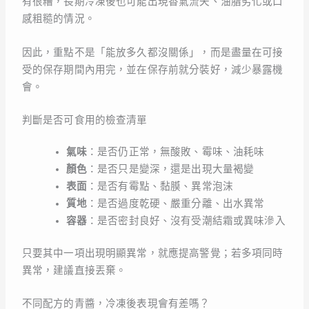
有很糟，長期冷凍後也可能出現香氣流失、油脂劣化或口
感粗糙的情況。
因此，重點不是「能放多久都沒關係」，而是盡量在可接
受的保存期間內用完，並在保存前就分裝好，減少暴露機
會。
判斷是否可食用的檢查清單
氣味
：是否仍正常，無酸敗、霉味、油耗味
顏色
：是否只是變深，還是出現大量褐變
表面
：是否有霉點、黏膜、異常泡沫
質地
：是否過度乾硬、嚴重分離、出水異常
容器
：是否密封良好、沒有受潮結霜或異味滲入
只要其中一項出現明顯異常，就應提高警覺；若多項同時
異常，建議直接丟棄。
不同配方的青醬，冷凍後表現會有差嗎？