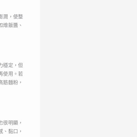
膨潤，使整
如燴飯醬、
力穩定，但
再使用。若
高筋麵粉，
也很明顯，
感、黏口，