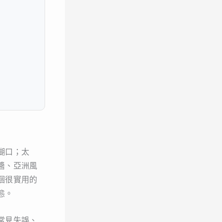
糊口；太
醬、亞洲風
個很實用的
態。
常見失誤、