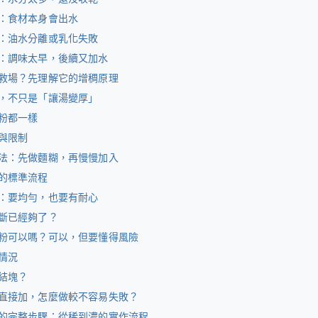
：食材本身會出水
：油水分離或乳化失敗
：調味太早，後續又加水
救場？先理解它的增稠原理
，不只是「讓湯變厚」
粉都一樣
與限制
法：先做麵糊，再慢慢加入
的標準流程
：要均勻，也要有耐心
斷已經夠了？
粉可以嗎？可以，但要懂得風險
情況
結塊？
直接加，怎麼做較不容易失敗？
的完整步驟：從稀到濃的實作流程