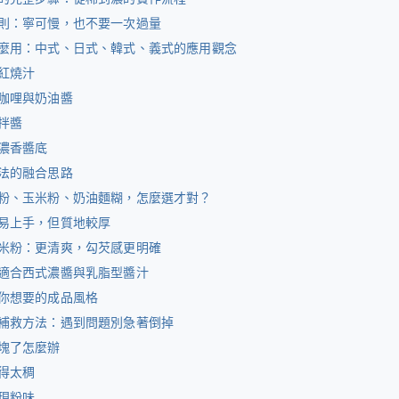
則：寧可慢，也不要一次過量
麼用：中式、日式、韓式、義式的應用觀念
紅燒汁
咖哩與奶油醬
拌醬
濃香醬底
法的融合思路
粉、玉米粉、奶油麵糊，怎麼選才對？
易上手，但質地較厚
米粉：更清爽，勾芡感更明確
適合西式濃醬與乳脂型醬汁
你想要的成品風格
補救方法：遇到問題別急著倒掉
塊了怎麼辦
得太稠
現粉味