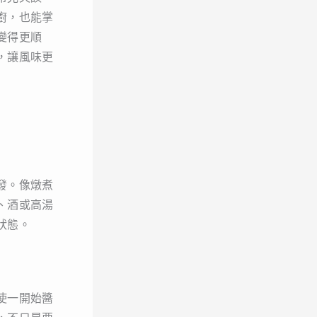
廚，也能掌
變得更順
，讓風味更
發。像燉煮
、酒或高湯
狀態。
使一開始醬