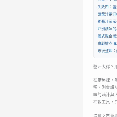
失敗四：醬
讓醬汁更好
稀醬汁常常
亞洲調味的
義式融合醬
實戰檢查清
最後整理：
醬汁太稀？
在廚房裡，
稀，則會讓
味的滷汁與
補救工具，
這篇文章會