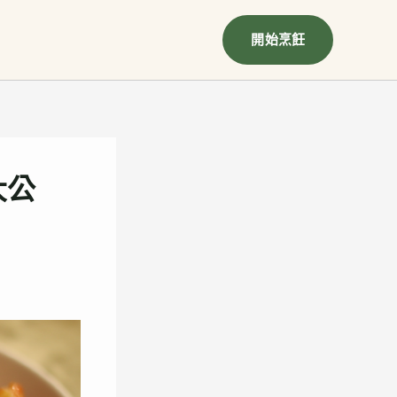
開始烹飪
大公