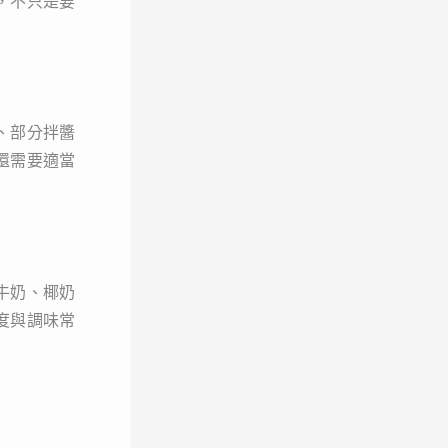
，不只是要
、部分拌醬
還需要適當
牛奶、椰奶
度與調味常