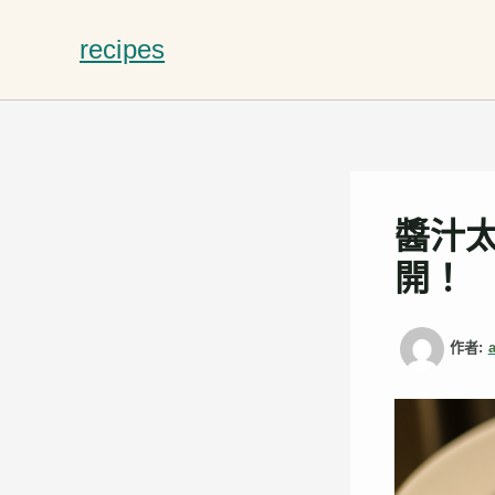
跳
至
recipes
主
要
內
容
醬汁
開！
作者: