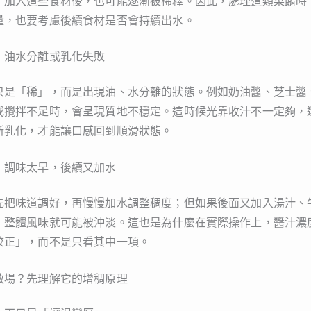
，加入這些食材後，也可能逐漸被稀釋。因此，處理這類菜餚時
量，也要考慮後續食材是否會持續出水。
：油水分離或乳化失敗
只是「稀」，而是出現油、水分離的狀態。例如奶油醬、芝士醬
或攪拌不足時，會呈現質地不穩定。這時候光靠收汁不一定夠，
新乳化，才能讓口感回到順滑狀態。
：調味太早，後續又加水
先把味道調好，再慢慢加水調整稠度；但如果後面又加入湯汁、
，整體風味就可能被沖淡。這也是為什麼在實際操作上，醬汁濃
校正」，而不是只看其中一項。
救場？先理解它的增稠原理