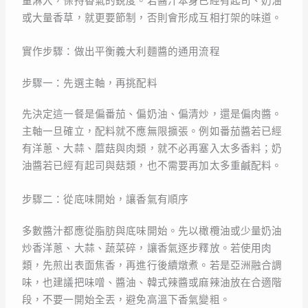
量淋入，保持香氣的銳度。若醬汁本身已經有起司、奶油
或大量香草，就更要節制，否則會形成互相打架的味道。
實作步驟：做出平衡義大利麵醬的通用流程
步驟一：先選主軸，再挑配料
先決定這一餐是偏番茄、偏奶油、偏清炒，還是偏肉醬。
主軸一旦確立，配料就不應無限擴張。例如番茄醬若已經
有洋蔥、大蒜、蘑菇與肉類，就不必再塞入太多香料；奶
油醬若已經有起司與菇類，也不需要再加太多重鹹配料。
步驟二：從底味開始，讓香氣有順序
多數醬汁都應從脂肪與底味開始。先以橄欖油或少量奶油
炒香洋蔥、大蒜、蔬菜碎，讓香氣逐步釋放。若使用肉
類，先煎出表面焦香，再進行後續燉煮。若是亞洲融合調
味，也建議把味噌、醬油、韓式辣醬或麻辣油放在合適階
段，不要一開始全丟，避免高溫下香氣變粗。