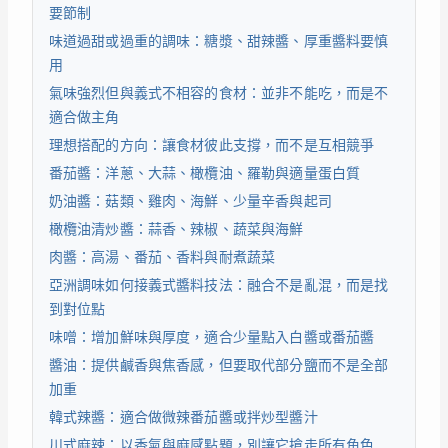
要節制
味道過甜或過重的調味：糖漿、甜辣醬、厚重醬料要慎
用
氣味強烈但與義式不相容的食材：並非不能吃，而是不
適合做主角
理想搭配的方向：讓食材彼此支撐，而不是互相競爭
番茄醬：洋蔥、大蒜、橄欖油、羅勒與適量蛋白質
奶油醬：菇類、雞肉、海鮮、少量辛香與起司
橄欖油清炒醬：蒜香、辣椒、蔬菜與海鮮
肉醬：高湯、番茄、香料與耐煮蔬菜
亞洲調味如何接義式醬料技法：融合不是亂混，而是找
到對位點
味噌：增加鮮味與厚度，適合少量點入白醬或番茄醬
醬油：提供鹹香與焦香感，但要取代部分鹽而不是全部
加重
韓式辣醬：適合做微辣番茄醬或拌炒型醬汁
川式麻辣：以香氣與麻感點題，別讓它搶走所有角色