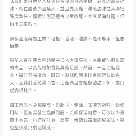
味最好來自番茄本身與慢煮後的自然平衡；若真的需要提
味，應在最後少量補入，並且先用糖、洋蔥甜味或高湯把
酸度墊住。檸檬汁則更適合少量收尾，尤其是海鮮麵，但
仍不宜搶戲。
過多油脂與加工肉：培根、香腸、臘腸不是不能用，但要
節制
很多人會在義大利麵醬中加入大量培根、香腸或油脂很高
的肉品，以為能增加香氣與飽足感。然而，一旦油脂過
多，醬汁容易厚重、膩口，麵條吃到後段會顯得負擔過
大。尤其對番茄醬而言，油脂過量會阻礙酸甜平衡，讓口
感變得鈍化。
加工肉品本身鹹度高，與起司、醬油、味噌等調味一起使
用時，更容易發生過鹹問題。若想保留肉香，可改以少量
煎出香氣，再搭配洋蔥、蘑菇、番茄或高湯延展風味，避
免整道菜只剩油膩感。