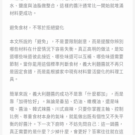
水、鹽度與油脂做整合，這樣的醬汁通常比一開始就堆滿
材料更成功。
避免食材，不等於拒絕變化
本文所說的「避免」，不是要限制創意，而是提醒你辨別
哪些材料在什麼情況下容易失衡。真正高明的做法，是知
道哪些味道彼此接近、哪些味道可以互補、哪些味道需要
節制。當你能用這個標準判斷食材，義大利麵醬就不再只
是固定食譜，而是能根據家中現有材料靈活變化的料理工
具。
簡單來說，義大利麵醬的成功不是靠「什麼都加」，而是
靠「加得恰好」。無論是番茄、奶油、橄欖油，還是味
噌、醬油、韓式辣醬、川式麻辣，只要你掌握主軸、控制
比例、尊重食材本身的氣味，就能做出既有個性又不失平
衡的好醬汁。下一次下廚時，不妨先問自己：這一鍋醬，
真正需要的是什麼？少掉什麼，會更好？答案往往就在這