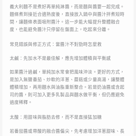
義大利麵不是煮好再單純淋醬，而是麵與醬要一起完成。
麵條煮到接近合適熟度後，直接放入鍋中與醬汁拌煮短時
間，讓麵條表面吸附醬汁。這一步能大幅提升整體融合
度，也能避免醬汁只停留在盤面上，吃起來分離。
常見錯誤與修正方式：當醬汁不對勁時怎麼救
太鹹：先加水不是最佳解，應先增加體積與平衡感
如果醬汁過鹹，單純加水常會把風味沖淡。更好的方式，
是加入無鹽番茄、炒軟的洋蔥、蘑菇或少量高湯，讓整體
體積增加，再用麵水與油脂重新整合。若是奶油醬或含起
司的醬，則可加入更多乳製品與麵水做平衡，但仍應避免
過度稀釋。
太酸：用甜味與脂肪去修，而不是直接猛加糖
若番茄醬或帶酸的融合醬偏尖，先考慮增加洋蔥甜味、長