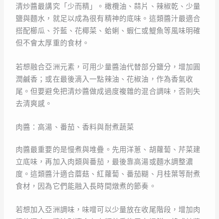
清炒醬最講究「少而精」。橄欖油、蒜片、辣椒乾、少量
鹽與麵水，就足以成為很有精神的底味。這類醬汁最適合
搭配櫛瓜、芥藍、花椰菜、蛤蜊、蝦仁或鯷魚等風味明確
但不會太厚重的食材。
若想融合亞洲元素，可用少量醬油代替部分鹽分，增加圓
潤鹹香；或在最後滴入一點辣油、花椒油，作為香氣收
尾。但要避免把清炒醬做成過度複雜的混合調味，否則失
去清爽感。
肉醬：高湯、番茄、香料與耐煮蔬菜
肉醬最重要的是慢煮與堆疊。先用洋蔥、胡蘿蔔、芹菜建
立底味，再加入肉類與番茄，最後靠高湯或麵水調整濃
度。這類醬汁適合蘑菇、紅蘿蔔、番茄糊、月桂葉等耐煮
食材，因為它們能融入長時間燉煮的節奏。
若想加入亞洲調味，味噌可以少量放在收尾階段，增加肉