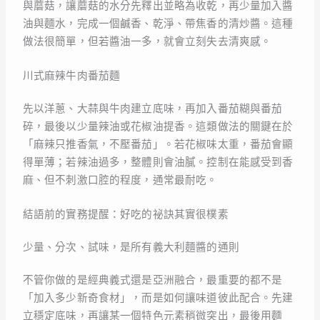
與蘑菇，讓蘑菇的水分先釋出並略為收乾，再少量加入醬
油與麵水，完成一個鹹香、乾淨、帶焦香的清炒醬。這種
做法很簡單，但若醬油一多，就會立刻失去清爽感。
川式麻辣牛肉番茄麵
先以洋蔥、大蒜與牛肉建立底味，再加入番茄糊與番茄
碎，最後以少量辣油或花椒油提香。這類做法的關鍵在於
「麻辣只推香氣，不壓番茄」。若花椒味太重，番茄會顯
得單薄；若辣油過多，整體則會油膩。控制在能感受到香
麻、但不刺激口腔的程度，通常最耐吃。
結語前的實務提醒：好吃的祕訣其實很樸素
少量、分次、試味，是所有義大利麵醬的通則
不管你做的是經典義式還是亞洲融合，最重要的都不是
「加入多少新奇食材」，而是如何讓味道彼此配合。先建
立穩定底味，再讓某一個特色元素稍微突出，最後用麵