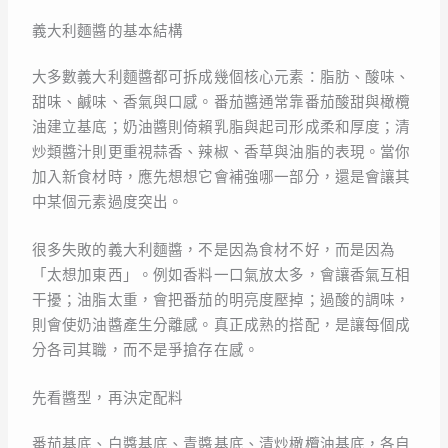
義大利麵醬的基本結構
大多數義大利麵醬都可拆成幾個核心元素：脂肪、酸味、
甜味、鹹味、香氣與口感。番茄醬通常靠番茄酸甜與橄欖
油建立基底；奶油醬則倚賴乳脂與起司形成柔和厚度；清
炒類醬汁則更重視蒜香、辣椒、香草與油脂的表現。當你
加入新食材時，應先想想它會補強哪一部分，還是會讓其
中某個元素過度突出。
很多失敗的義大利麵醬，不是因為食材不好，而是因為
「太想加東西」。例如香料一口氣放太多，會讓香氣互相
干擾；油脂太重，會把番茄的明亮度壓掉；過酸的調味，
則會使奶油醬產生分離感。真正成熟的搭配，是讓每個成
分各司其職，而不是爭搶存在感。
先看醬型，再決定配料
番茄基底、白醬基底、青醬基底、清炒橄欖油基底，各自