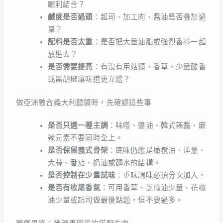
順利結合？
鹹度是否過頭
：起司、加工肉、醬油是否疊加過
量？
配料是否太重
：是否把大量油脂或強烈香料一起
放進去？
是否需要提亮
：有沒有用菇類、香草、少量酸香
或黑胡椒讓味道更立體？
做亞洲融合義大利麵醬時，先確認這些事
是否只選一種主調
：味噌、醬油、韓式辣醬、麻
辣元素不要同時全上。
是否保留義式骨架
：底味仍應是橄欖油、洋蔥、
大蒜、番茄、奶油或麵水的結構。
是否控制在少量試味
：重味調味必須分次加入。
是否有收尾香氣
：可用香草、芝麻油少量、花椒
油少量或起司做最後點題，但不要過多。