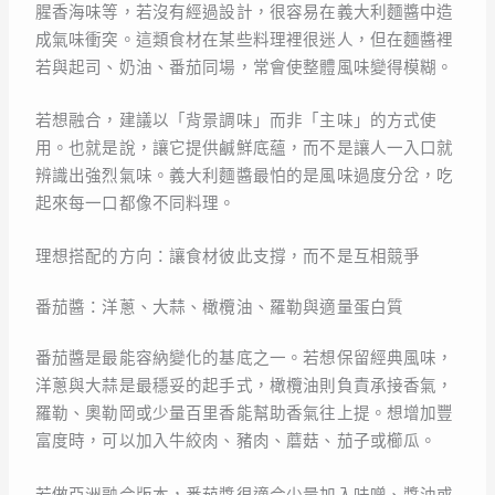
腥香海味等，若沒有經過設計，很容易在義大利麵醬中造
成氣味衝突。這類食材在某些料理裡很迷人，但在麵醬裡
若與起司、奶油、番茄同場，常會使整體風味變得模糊。
若想融合，建議以「背景調味」而非「主味」的方式使
用。也就是說，讓它提供鹹鮮底蘊，而不是讓人一入口就
辨識出強烈氣味。義大利麵醬最怕的是風味過度分岔，吃
起來每一口都像不同料理。
理想搭配的方向：讓食材彼此支撐，而不是互相競爭
番茄醬：洋蔥、大蒜、橄欖油、羅勒與適量蛋白質
番茄醬是最能容納變化的基底之一。若想保留經典風味，
洋蔥與大蒜是最穩妥的起手式，橄欖油則負責承接香氣，
羅勒、奧勒岡或少量百里香能幫助香氣往上提。想增加豐
富度時，可以加入牛絞肉、豬肉、蘑菇、茄子或櫛瓜。
若做亞洲融合版本，番茄醬很適合少量加入味噌、醬油或