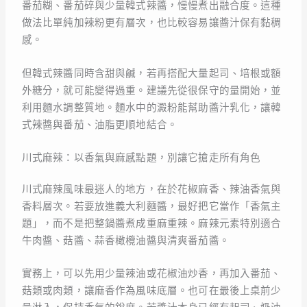
番茄糊、番茄碎與少量韓式辣醬，慢慢煮出融合度。這種
做法比單純加辣粉更有層次，也比較容易讓醬汁保有黏稠
感。
但韓式辣醬同時含甜與鹹，若再搭配大量起司、培根或額
外糖分，就可能變得過重。建議先從很保守的量開始，並
利用麵水調整質地。麵水中的澱粉能幫助醬汁乳化，讓韓
式辣醬與番茄、油脂更順地結合。
川式麻辣：以香氣與麻感點題，別讓它搶走所有角色
川式麻辣風味最迷人的地方，在於花椒麻香、辣油香氣與
香料層次。若要放進義大利麵醬，最好把它當作「香氣主
題」，而不是把整鍋醬煮成重麻重辣。麻辣元素特別適合
牛肉醬、菇醬、蒜香橄欖油醬與清爽番茄醬。
實務上，可以先用少量辣油或花椒油炒香，再加入番茄、
菇類或肉類，讓麻香作為風味底層。也可在最後上桌前少