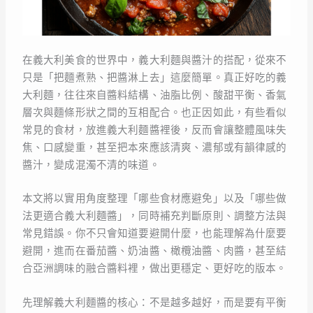
在義大利美食的世界中，義大利麵與醬汁的搭配，從來不
只是「把麵煮熟、把醬淋上去」這麼簡單。真正好吃的義
大利麵，往往來自醬料結構、油脂比例、酸甜平衡、香氣
層次與麵條形狀之間的互相配合。也正因如此，有些看似
常見的食材，放進義大利麵醬裡後，反而會讓整體風味失
焦、口感變重，甚至把本來應該清爽、濃郁或有韻律感的
醬汁，變成混濁不清的味道。
本文將以實用角度整理「哪些食材應避免」以及「哪些做
法更適合義大利麵醬」，同時補充判斷原則、調整方法與
常見錯誤。你不只會知道要避開什麼，也能理解為什麼要
避開，進而在番茄醬、奶油醬、橄欖油醬、肉醬，甚至結
合亞洲調味的融合醬料裡，做出更穩定、更好吃的版本。
先理解義大利麵醬的核心：不是越多越好，而是要有平衡