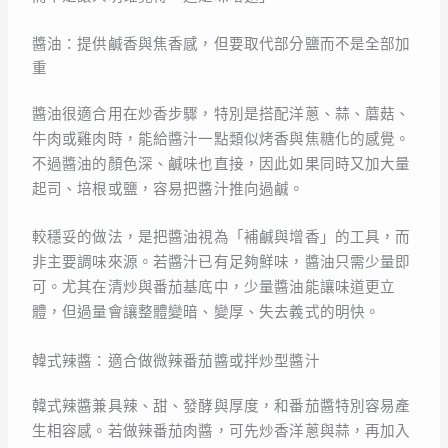
醬油：提供鹹香與焦香感，但要取代部分鹽而不是全部加
重
醬油很適合用在炒香步驟，特別是搭配洋蔥、蒜、蘑菇、
牛肉或雞肉時，能給醬汁一點類似烤香與焦糖化的感覺。
不過醬油的顏色深、鹹味也直接，因此如果同時又加大量
起司、培根或鹽，容易把醬汁推向過鹹。
較穩妥的做法，是把醬油視為「補鹹與增香」的工具，而
非主要調味來源。若醬汁已有足夠鮮味，醬油只需少量即
可。尤其在清炒與番茄基底中，少量醬油能讓味道更立
體，但過量會讓整體變暗、變厚、失去義式的明快。
韓式辣醬：適合做微辣番茄醬或拌炒型醬汁
韓式辣醬兼具辣、甜、發酵與厚度，和番茄醬特別容易產
生相容感。若做辣番茄肉醬，可先炒香洋蔥與蒜，再加入