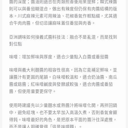
醬的深度；醬油則適合在肉類煎香後用來提鮮；韓式辣醬
則可以與番茄糊混合，做出有辣度但仍保有肉醬結構的版
本。川式麻辣元素可用辣油、花椒香氣作輕點綴，尤其適
合牛肉肉醬，但切忌讓麻味蓋住番茄與肉香。
亞洲調味如何接義式醬料技法：融合不是亂混，而是找到
對位點
味噌：增加鮮味與厚度，適合少量點入白醬或番茄醬
味噌與義大利麵醬的相容性很高，因為它能補足鮮味，並
讓醬汁有更圓的尾韻。白味噌較溫和，適合奶油醬、南瓜
醬或菇醬；紅味噌鹹度與發酵感較強，適合肉醬或番茄
醬，但使用量要更保守。
使用時建議先以少量麵水或熱醬汁將味噌化開，再拌回鍋
中，避免結塊。也不要太早加入高溫久煮，否則香氣會顯
得鈍。味噌最好的角色，是把原本平面的醬汁往深處推，
而不是讓人明確覺得「這是味噌麵」。