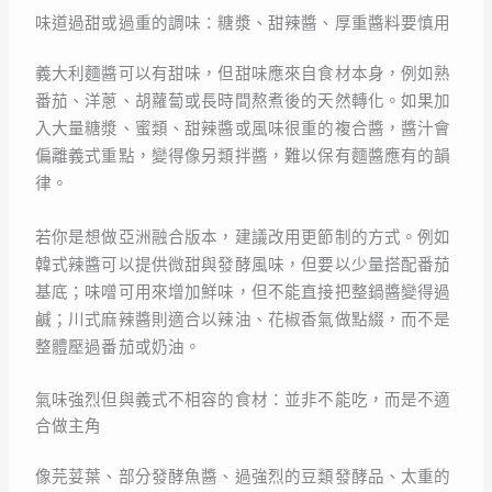
味道過甜或過重的調味：糖漿、甜辣醬、厚重醬料要慎用
義大利麵醬可以有甜味，但甜味應來自食材本身，例如熟
番茄、洋蔥、胡蘿蔔或長時間熬煮後的天然轉化。如果加
入大量糖漿、蜜類、甜辣醬或風味很重的複合醬，醬汁會
偏離義式重點，變得像另類拌醬，難以保有麵醬應有的韻
律。
若你是想做亞洲融合版本，建議改用更節制的方式。例如
韓式辣醬可以提供微甜與發酵風味，但要以少量搭配番茄
基底；味噌可用來增加鮮味，但不能直接把整鍋醬變得過
鹹；川式麻辣醬則適合以辣油、花椒香氣做點綴，而不是
整體壓過番茄或奶油。
氣味強烈但與義式不相容的食材：並非不能吃，而是不適
合做主角
像芫荽葉、部分發酵魚醬、過強烈的豆類發酵品、太重的