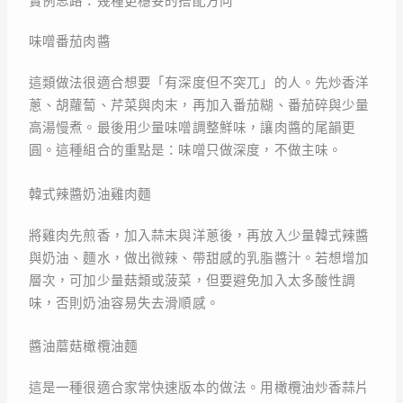
實例思路：幾種更穩妥的搭配方向
味噌番茄肉醬
這類做法很適合想要「有深度但不突兀」的人。先炒香洋
蔥、胡蘿蔔、芹菜與肉末，再加入番茄糊、番茄碎與少量
高湯慢煮。最後用少量味噌調整鮮味，讓肉醬的尾韻更
圓。這種組合的重點是：味噌只做深度，不做主味。
韓式辣醬奶油雞肉麵
將雞肉先煎香，加入蒜末與洋蔥後，再放入少量韓式辣醬
與奶油、麵水，做出微辣、帶甜感的乳脂醬汁。若想增加
層次，可加少量菇類或菠菜，但要避免加入太多酸性調
味，否則奶油容易失去滑順感。
醬油蘑菇橄欖油麵
這是一種很適合家常快速版本的做法。用橄欖油炒香蒜片