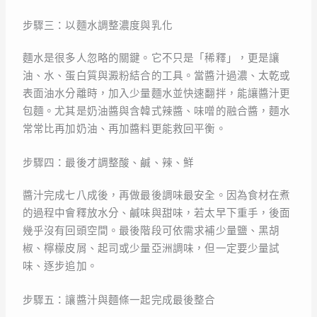
步驟三：以麵水調整濃度與乳化
麵水是很多人忽略的關鍵。它不只是「稀釋」，更是讓
油、水、蛋白質與澱粉結合的工具。當醬汁過濃、太乾或
表面油水分離時，加入少量麵水並快速翻拌，能讓醬汁更
包麵。尤其是奶油醬與含韓式辣醬、味噌的融合醬，麵水
常常比再加奶油、再加醬料更能救回平衡。
步驟四：最後才調整酸、鹹、辣、鮮
醬汁完成七八成後，再做最後調味最安全。因為食材在煮
的過程中會釋放水分、鹹味與甜味，若太早下重手，後面
幾乎沒有回頭空間。最後階段可依需求補少量鹽、黑胡
椒、檸檬皮屑、起司或少量亞洲調味，但一定要少量試
味、逐步追加。
步驟五：讓醬汁與麵條一起完成最後整合