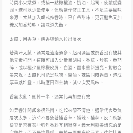
時間小火燉煮，或補一點橄欖油、奶油、起司，使酸感變
圓。糖可以少量使用，但應當作修正工具，不是主要風味
來源。尤其加入韓式辣醬時，已自帶甜味，更要避免又加
糖又加番茄糊，讓味道失衡。
太膩：用香草、酸香與麵水拉出層次
若醬汁太膩，通常是油脂過多、起司過量或奶香沒有被其
他元素打開。這時可加入少量黑胡椒、香草、炒菇、番茄
碎，或以極少量檸檬皮屑、白酒、麵水重新提亮。對融合
醬來說，太膩也可能是味噌、醬油、辣醬同時過量，造成
厚重感堆疊。此時應回到主軸，減少次要風味。
香氣太亂：刪掉一半，通常比再加更有效
如果醬汁聞起來很熱鬧，吃起來卻不清楚，通常代表香氣
層次太多。這時不要急著補香草、補辣、補蒜，反而應該
檢查是否有某些強烈香料互相衝突。義大利麵醬講究的是
完整性，而不是堆疊感。去掉一兩個多餘元素，往往比再