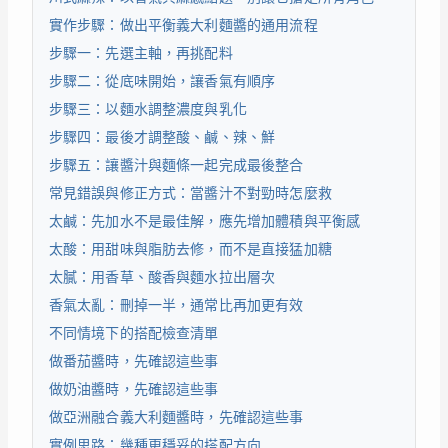
實作步驟：做出平衡義大利麵醬的通用流程
步驟一：先選主軸，再挑配料
步驟二：從底味開始，讓香氣有順序
步驟三：以麵水調整濃度與乳化
步驟四：最後才調整酸、鹹、辣、鮮
步驟五：讓醬汁與麵條一起完成最後整合
常見錯誤與修正方式：當醬汁不對勁時怎麼救
太鹹：先加水不是最佳解，應先增加體積與平衡感
太酸：用甜味與脂肪去修，而不是直接猛加糖
太膩：用香草、酸香與麵水拉出層次
香氣太亂：刪掉一半，通常比再加更有效
不同情境下的搭配檢查清單
做番茄醬時，先確認這些事
做奶油醬時，先確認這些事
做亞洲融合義大利麵醬時，先確認這些事
實例思路：幾種更穩妥的搭配方向