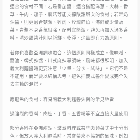
適合的食材不同。若是番茄醬，適合搭配洋蔥、大蒜、香
草、牛肉、茄子、蘑菇等能支撐酸甜層次的食材；若是奶
油醬，則更適合菇類、雞肉、煙燻鮭魚、海鮮或少量蔬
菜。青醬本身香氣很強，配料宜簡潔，避免再加入過多香
料。清炒類醬汁則以新鮮、乾淨、少量即有力為原則。
若你也喜歡亞洲調味融合，這個原則同樣成立。像味噌、
醬油、韓式辣醬、川式麻辣等調味，風味都很鮮明，加入
義大利麵醬時更要注意「少量、分次、試味」。它們不是
不能用，而是要以結構思考，避免把義式醬汁變成完全失
去主軸的混搭。
應避免的食材：容易讓義大利麵醬失衡的常見地雷
過強烈的香料：肉桂、丁香、五香粉等不宜直接大量使用
部分香料在亞洲甜點、燉煮料理或某些肉類菜式中十分出
色，但放入義大利麵醬時，常會帶來不協調的氣味。例如