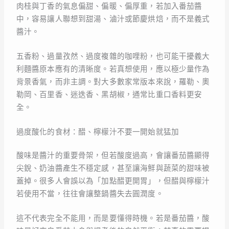
肉桂與丁香的氣息偏甜、偏暖、偏厚重，若加入番茄醬
中，容易讓人聯想到甜湯、滷汁或節慶烘焙，而不是義式
醬汁。
五香粉、過量孜然、過度複雜的咖哩粉，也可能干擾義大
利麵醬原本應有的清晰度。若真想使用，應以極少量作為
背景香氣，而非主調。對大多數家常版本來說，羅勒、奧
勒岡、百里香、迷迭香、黑胡椒，通常比重口香料更安
全。
過度酸化的食材：醋、檸檬汁不要一開始就猛加
酸味是醬汁的重要骨架，但若酸度過高，會讓番茄醬顯得
尖銳、奶油醬產生不穩定感，甚至讓海鮮與蔬菜的甜味被
蓋掉。很多人會誤以為「加點醋更開胃」，但醋與檸檬汁
若使用不當，往往會讓整鍋醬失去圓潤度。
這不代表完全不能用，而是要懂得時機。若是番茄醬，酸