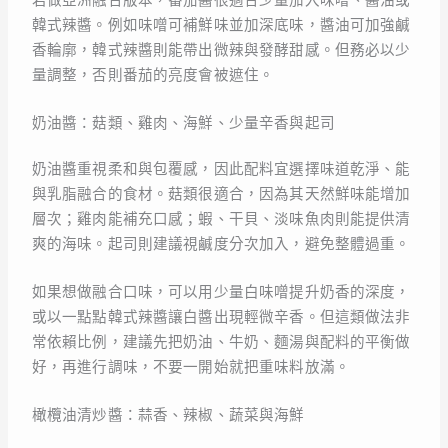
韓式辣醬。例如味噌可補鮮味並加深底味，醬油可加強鹹
香輪廓，韓式辣醬則能帶出微辣與發酵甜感。但務必以少
量調整，否則番茄的亮度會被遮住。
奶油醬：菇類、雞肉、海鮮、少量辛香與起司
奶油醬重視柔和與包覆感，因此配料宜選擇味道乾淨、能
與乳脂融合的食材。菇類很適合，因為其天然鮮味能增加
層次；雞肉能補充口感；蝦、干貝、淡味魚肉則能提供清
爽的海味。起司則建議視鹹度分次加入，避免整體過重。
如果想做融合口味，可以用少量白味噌提升奶香的深度，
或以一點點韓式辣醬讓白醬出現輕微辛香。但這類做法非
常依賴比例，建議先把奶油、牛奶、麵湯與配料的平衡做
好，再進行調味，不要一開始就把重味料放滿。
橄欖油清炒醬：蒜香、辣椒、蔬菜與海鮮