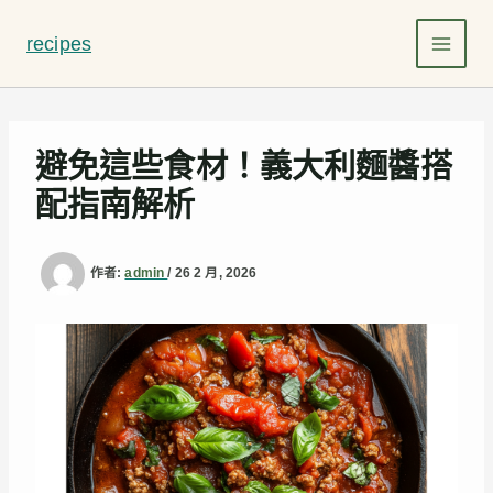
跳
至
recipes
主
要
內
容
避免這些食材！義大利麵醬搭
配指南解析
作者:
admin
/
26 2 月, 2026