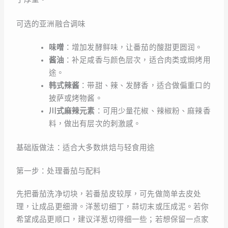
可选的亚洲融合调味
味噌
：增加发酵鲜味，让番茄的酸甜更圆润。
酱油
：补足咸香与颜色层次，适合肉类或焗烤用
途。
韩式辣酱
：带甜、辣、发酵香，适合做偏重口的
披萨或烤物酱。
川式麻辣元素
：可用少量花椒、辣椒粉、麻辣香
料，做出有层次的刺激感。
基础版做法：适合大多数烘焙与轻食用途
第一步：处理番茄与配料
先把番茄洗净切块，若番茄皮较厚，可先做简单去皮处
理，让成品更细滑。洋葱切细丁，蒜切末或压成泥。若你
希望成品更顺口，建议洋葱切得细一些；若想保留一点家