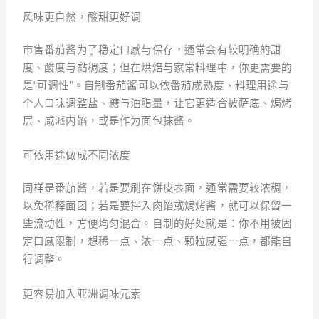
风味更自然，酸甜更好调
市售番茄酱为了稳定口感与保存，通常会有较明确的甜
度、酸度与黏稠度；但在烘焙与家常料理中，你更需要的
是“可调性”。自制番茄酱可以依番茄成熟度、料理用途与
个人口味调整盐、糖与油脂量，让它更适合披萨底、焗烤
层、咸派内馅，或是作为面包抹酱。
可依用途做成不同浓度
同样是番茄酱，若是要刷在饼皮表面，通常需要较浓稠，
以免稀释面团；若是要拌入肉馅或焗烤酱，就可以保留一
些流动性，方便均匀混合。自制的好处就是：你不用被固
定口感限制，想稀一点、浓一点、颗粒感强一点，都能自
行调整。
更容易加入亚洲调味元素