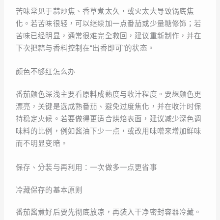
苦味常见于蒜炒焦、香草煮太久，或火太大导致锅底焦
化。若苦味很轻，可以继续加一点番茄或少量糖修饰；若
苦味已经明显，通常很难完全救回，建议重新制作，并在
下次把蒜与香料控制在“出香即可”的状态。
颜色不够红怎么办
番茄颜色深浅主要看原料成熟度与收汁程度。要想颜色更
漂亮，关键是选成熟番茄、避免过度焦化，并在收汁时保
持稳定火候。若要做得更适合烘焙表面，建议减少深色调
味料的比例，例如酱油下少一点，或改用味噌来增加鲜味
而不明显变暗。
保存、分装与再利用：一次做多一点更省事
冷藏保存的基本原则
番茄酱煮好后要先彻底放凉，再装入干净密封容器冷藏。