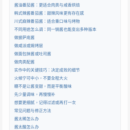
酱油番茄酱：更适合肉类与咸香烘焙
韩式辣酱番茄酱：甜辣风味更有存在感
川式麻辣番茄酱：适合重口味与烤物
不同用途怎么调：同一锅酱也能变出多种版本
做披萨底酱
做咸派或焗烤层
做面包抹酱或吐司酱
做肉类配酱
实作中的关键技巧：决定成败的细节
火候宁可中小，不要全程大火
糖不是让酱变甜，而是平衡酸味
先少量调味，再慢慢补
想要更细腻，记得过滤或再打一次
常见问题与修正方法
酱太稀怎么办
酱太酸怎么办