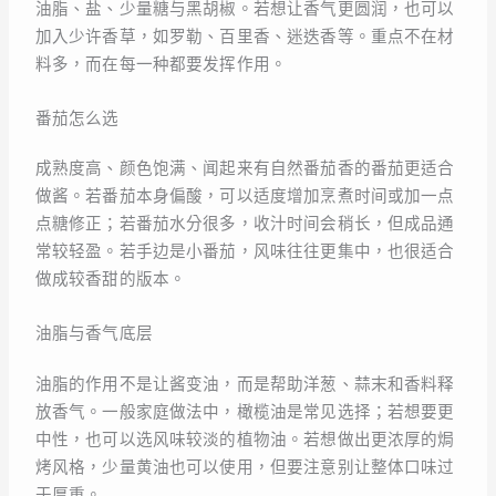
油脂、盐、少量糖与黑胡椒。若想让香气更圆润，也可以
加入少许香草，如罗勒、百里香、迷迭香等。重点不在材
料多，而在每一种都要发挥作用。
番茄怎么选
成熟度高、颜色饱满、闻起来有自然番茄香的番茄更适合
做酱。若番茄本身偏酸，可以适度增加烹煮时间或加一点
点糖修正；若番茄水分很多，收汁时间会稍长，但成品通
常较轻盈。若手边是小番茄，风味往往更集中，也很适合
做成较香甜的版本。
油脂与香气底层
油脂的作用不是让酱变油，而是帮助洋葱、蒜末和香料释
放香气。一般家庭做法中，橄榄油是常见选择；若想要更
中性，也可以选风味较淡的植物油。若想做出更浓厚的焗
烤风格，少量黄油也可以使用，但要注意别让整体口味过
于厚重。