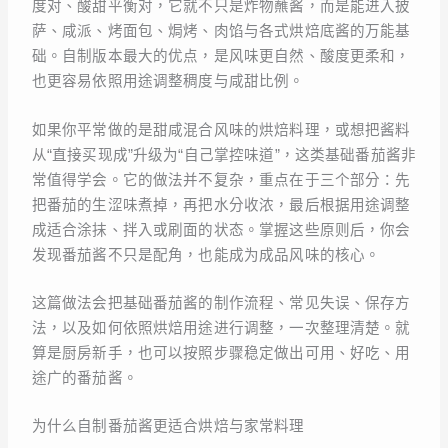
度对、酸甜平衡对，它就不只是炸物蘸酱，而是能进入披
萨、咸派、烤面包、焗烤、肉馅与各式烘焙底酱的万能基
础。自制版本最大的优点，是风味更自然、酸度更柔和，
也更容易依照用途调整稠度与咸甜比例。
如果你平常做的是甜咸混合风味的烘焙料理，或想把酱料
从“直接买现成”升级为“自己掌控味道”，这类基础番茄酱非
常值得学会。它的做法并不复杂，重点在于三个部分：先
把番茄的生涩味煮掉，再把水分收浓，最后根据用途调整
成适合涂抹、拌入或刷面的状态。掌握这些原则后，你会
发现番茄酱不只是配角，也能成为成品风味的核心。
这篇做法会把基础番茄酱的制作流程、常见失误、保存方
法，以及如何依照烘焙用途进行调整，一次整理清楚。就
算是厨房新手，也可以按照步骤稳定做出可用、好吃、用
途广的番茄酱。
为什么自制番茄酱更适合烘焙与家常料理