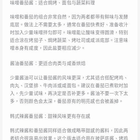
味噌番茄酱：适合焗烤、面包与蔬菜料理
味噌和番茄的组合非常自然，因为两者都带有鲜味与发酵
底层。做法上不需要太多，通常在番茄快煮好、准备收汁
时加入少量味噌拌匀即可。味噌能让酸味变得圆滑，特别
适合涂在烤茄子、焗烤蔬菜、烤吐司或咸派底部。注意味
噌本身有咸度，因此盐要相应减少。
酱油番茄酱：更适合肉类与咸香烘焙
少量酱油可以让番茄酱的风味更深，尤其适合搭配烤鸡、
肉丸、汉堡排、牛肉派或咸面包。建议在番茄已煮软时加
入，先少量试味，再决定是否补更多。酱油不要一次下太
多，否则颜色会太深，番茄原有的明亮感也会被盖掉。
韩式辣酱番茄酱：甜辣风味更有存在感
韩式辣酱和番茄酱同样适合做成略带甜感的酱料，因此两
者结合很容易出效果。这个版本适合用在披萨底酱、烤鸡