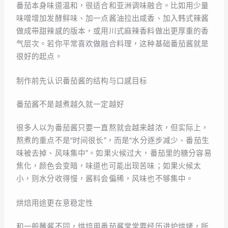
番茄本身味道温和，很适合和亚洲调味融合。比如用少量
味噌增加发酵鲜味、加一点酱油拉出咸香、加入韩式辣酱
做成带甜辣感的版本，或用川式麻辣香料做出更厚重的香
气层次。若你平常喜欢做融合料理，这种基础番茄酱就是
很好的起点。
制作前先认识番茄酱的结构与口感目标
番茄酱不是越煮越久就一定越好
很多人以为番茄酱只要一直熬就会越来越浓，但实际上，
熬煮的重点不是“时间很长”，而是“水分逐步减少、番茄生
味被去掉、风味集中”。如果火候过大，番茄里的糖分容易
焦化，颜色会变暗，味道也可能出现苦味；如果火候太
小，则水分收得慢，酱料会偏稀，风味也不够集中。
烘焙用途更在意稳定性
和一般蘸酱不同，烘焙用番茄酱常常要经历进炉烘烤，所