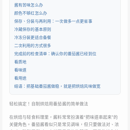
酱有苦味怎么办
颜色不够红怎么办
保存、分装与再利用：一次做多一点更省事
冷藏保存的基本原则
冷冻分装更适合备餐
二次利用的方式很多
完成前的检查清单：确认你的番茄酱已经到位
看质地
看味道
看用途
结语：把基础番茄酱做稳，就是把烘焙风味做宽
轻松搞定！自制烘焙用番茄酱的简单做法
在烘焙与轻食料理里，酱料常常扮演着“把味道串起来”的
关键角色。番茄酱看似只是常见调味，但只要做法对、浓