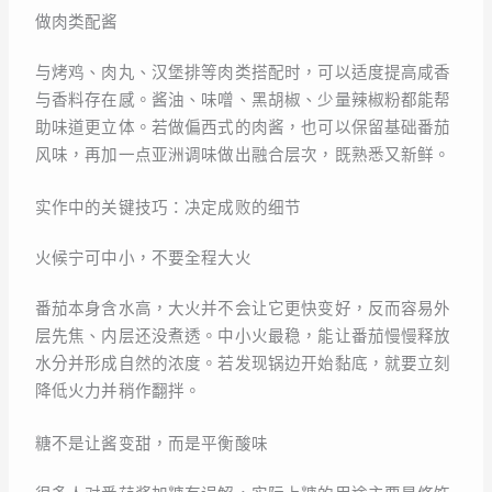
做肉类配酱
与烤鸡、肉丸、汉堡排等肉类搭配时，可以适度提高咸香
与香料存在感。酱油、味噌、黑胡椒、少量辣椒粉都能帮
助味道更立体。若做偏西式的肉酱，也可以保留基础番茄
风味，再加一点亚洲调味做出融合层次，既熟悉又新鲜。
实作中的关键技巧：决定成败的细节
火候宁可中小，不要全程大火
番茄本身含水高，大火并不会让它更快变好，反而容易外
层先焦、内层还没煮透。中小火最稳，能让番茄慢慢释放
水分并形成自然的浓度。若发现锅边开始黏底，就要立刻
降低火力并稍作翻拌。
糖不是让酱变甜，而是平衡酸味