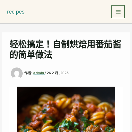
跳
至
recipes
主
要
內
容
轻松搞定！自制烘焙用番茄酱
的简单做法
作者:
admin
/
26 2 月, 2026