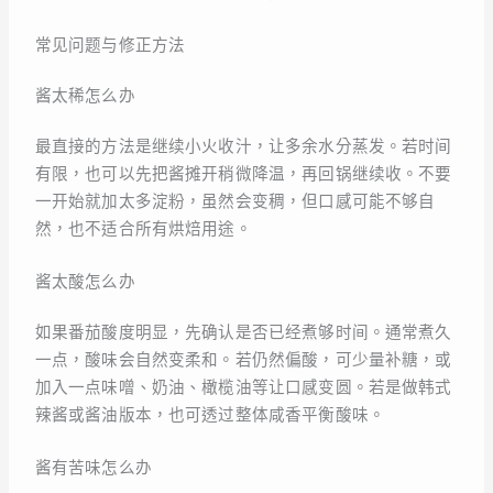
常见问题与修正方法
酱太稀怎么办
最直接的方法是继续小火收汁，让多余水分蒸发。若时间
有限，也可以先把酱摊开稍微降温，再回锅继续收。不要
一开始就加太多淀粉，虽然会变稠，但口感可能不够自
然，也不适合所有烘焙用途。
酱太酸怎么办
如果番茄酸度明显，先确认是否已经煮够时间。通常煮久
一点，酸味会自然变柔和。若仍然偏酸，可少量补糖，或
加入一点味噌、奶油、橄榄油等让口感变圆。若是做韩式
辣酱或酱油版本，也可透过整体咸香平衡酸味。
酱有苦味怎么办