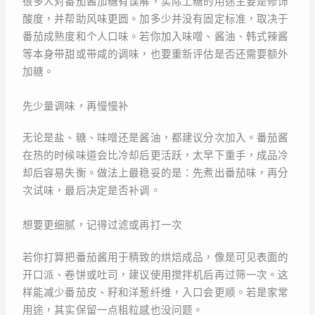
很多人对番茄酱加糖有误解，实际上糖的用途主要是修饰
酸度，并帮助风味更圆。加多少并没有固定标准，取决于
番茄成熟度和个人口味。若你加入味噌、酱油、韩式辣酱
等本身带甜或带咸的调味，也要重新评估是否还需要额外
加糖。
先少量调味，再慢慢补
无论是盐、糖、味噌还是酱油，都建议分次加入。番茄酱
在热的时候味道会比冷却后更活跃，太早下重手，成品冷
却后容易失衡。做法上最稳妥的是：先煮出番茄味，再分
次试味，最后决定是否补调。
想要更细腻，记得过滤或再打一次
若你打算把番茄酱用于精致的烘焙成品，像是可见表面的
开口派、卷饼或吐司，建议使用搅拌机后再过筛一次。这
样能减少番茄皮、籽和洋葱纤维，入口会更顺。若是家常
用途，其实保留一点粗粒感也没问题。