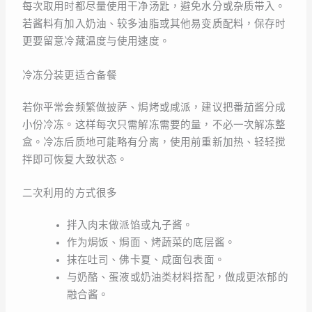
每次取用时都尽量使用干净汤匙，避免水分或杂质带入。
若酱料有加入奶油、较多油脂或其他易变质配料，保存时
更要留意冷藏温度与使用速度。
冷冻分装更适合备餐
若你平常会频繁做披萨、焗烤或咸派，建议把番茄酱分成
小份冷冻。这样每次只需解冻需要的量，不必一次解冻整
盒。冷冻后质地可能略有分离，使用前重新加热、轻轻搅
拌即可恢复大致状态。
二次利用的方式很多
拌入肉末做派馅或丸子酱。
作为焗饭、焗面、烤蔬菜的底层酱。
抹在吐司、佛卡夏、咸面包表面。
与奶酪、蛋液或奶油类材料搭配，做成更浓郁的
融合酱。