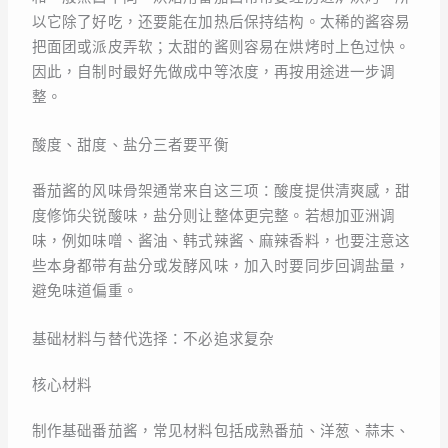
以它除了好吃，还要能在加热后保持结构。太稀的酱容易
把面团或派皮弄软；太甜的酱则容易在烘烤时上色过快。
因此，自制时最好先做成中等浓度，再按用途进一步调
整。
酸度、甜度、盐分三者要平衡
番茄酱的风味骨架通常来自这三项：酸度提供清爽感，甜
度修饰尖锐酸味，盐分则让整体更完整。若想加亚洲调
味，例如味噌、酱油、韩式辣酱、麻辣香料，也要注意这
些本身都带有盐分或发酵风味，加入时要同步回调盐量，
避免味道偏重。
基础材料与替代选择：不必追求复杂
核心材料
制作基础番茄酱，常见材料包括成熟番茄、洋葱、蒜末、