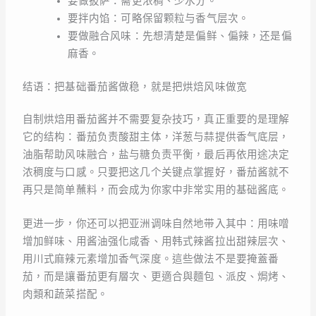
要做披萨：需更浓稠、少水分。
要拌内馅：可略保留颗粒与香气层次。
要做融合风味：先想清楚是偏鲜、偏辣，还是偏
麻香。
结语：把基础番茄酱做稳，就是把烘焙风味做宽
自制烘焙用番茄酱并不需要复杂技巧，真正重要的是理解
它的结构：番茄负责酸甜主体，洋葱与蒜提供香气底层，
油脂帮助风味融合，盐与糖负责平衡，最后再依用途决定
浓稠度与口感。只要把这几个关键点掌握好，番茄酱就不
再只是简单蘸料，而会成为你家中非常实用的基础酱底。
更进一步，你还可以把亚洲调味自然地带入其中：用味噌
增加鲜味、用酱油强化咸香、用韩式辣酱拉出甜辣层次、
用川式麻辣元素增加香气深度。這些做法不是要掩蓋番
茄，而是讓番茄更有層次、更適合與麵包、派皮、焗烤、
肉類和蔬菜搭配。