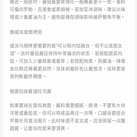
做这一用途时，番茄酱要收得比一般蘸酱更干一些，香料
可偏向罗勒、百里香或黑胡椒。若加亚洲调味，建议以味
噌或少量酱油为主，避免甜辣型调味影响披萨整体平衡。
做咸派或焗烤层
咸派与焗烤更需要的是“可以和内馅融合，但不让底部太
湿”。这时番茄酱应保持中等偏浓的状态，若搭配蔬菜内
馅，可加入少量蒜香或香草；若搭配肉类，则酱油、味噌
会比韩式辣酱更自然。涂抹前最好先让酱放凉，这样更容
易判断最终稠度。
做面包抹酱或吐司酱
如果要抹在面包表面，酱料需要细腻、顺滑、不要有大块
洋葱或番茄皮。你可以将成品再过一次筛，口感会更适合
早餐吐司或法棍片。此时味道不宜太咸，应该保留一点酸
甜感，让面包吃起来更清爽。