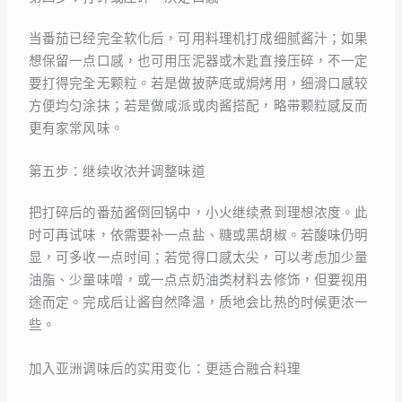
当番茄已经完全软化后，可用料理机打成细腻酱汁；如果
想保留一点口感，也可用压泥器或木匙直接压碎，不一定
要打得完全无颗粒。若是做披萨底或焗烤用，细滑口感较
方便均匀涂抹；若是做咸派或肉酱搭配，略带颗粒感反而
更有家常风味。
第五步：继续收浓并调整味道
把打碎后的番茄酱倒回锅中，小火继续煮到理想浓度。此
时可再试味，依需要补一点盐、糖或黑胡椒。若酸味仍明
显，可多收一点时间；若觉得口感太尖，可以考虑加少量
油脂、少量味噌，或一点点奶油类材料去修饰，但要视用
途而定。完成后让酱自然降温，质地会比热的时候更浓一
些。
加入亚洲调味后的实用变化：更适合融合料理