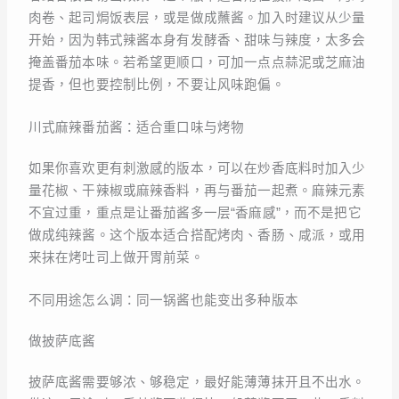
肉卷、起司焗饭表层，或是做成蘸酱。加入时建议从少量
开始，因为韩式辣酱本身有发酵香、甜味与辣度，太多会
掩盖番茄本味。若希望更顺口，可加一点点蒜泥或芝麻油
提香，但也要控制比例，不要让风味跑偏。
川式麻辣番茄酱：适合重口味与烤物
如果你喜欢更有刺激感的版本，可以在炒香底料时加入少
量花椒、干辣椒或麻辣香料，再与番茄一起煮。麻辣元素
不宜过重，重点是让番茄酱多一层“香麻感”，而不是把它
做成纯辣酱。这个版本适合搭配烤肉、香肠、咸派，或用
来抹在烤吐司上做开胃前菜。
不同用途怎么调：同一锅酱也能变出多种版本
做披萨底酱
披萨底酱需要够浓、够稳定，最好能薄薄抹开且不出水。