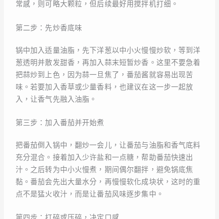
常感，则可略大颗粒，但后续最好用搅拌机打细。
第二步：先炒香底味
锅中加入适量油脂，先下洋葱以中小火慢慢炒软，等到洋
葱透明并散发甜香，再加入蒜末短暂炒香。这里不要急着
把蒜炒到上色，因为蒜一旦焦了，番茄酱就容易出现苦
味。若要加入香草或少量香料，也建议在这一步一起放
入，让香气先融入油脂。
第三步：加入番茄并开始煮
把番茄倒入锅中，翻炒一会儿，让番茄与油脂和香气底料
充分混合。接着加入少许盐和一点糖，帮助番茄快速出
汁。之后转为中小火慢煮，期间偶尔翻拌，避免锅底焦
黏。番茄会先出大量水分，再慢慢软化成块状，这时的重
点不是猛火收汁，而是让番茄风味逐步集中。
第四步：打碎或压碎，决定口感