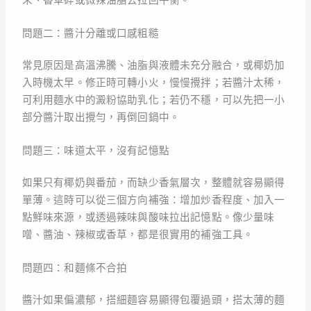
問題二：醬汁分離或口感粗糙
常見原因是高溫沸騰、油脂與液體未充分融合，或椰奶加
入時機太早。修正時可轉小火，慢慢攪拌；若醬汁太稀，
可利用麵水中的澱粉協助乳化；若仍不穩，可以先把一小
部分醬汁取出攪勻，再倒回鍋中。
問題三：味道太平，沒有記憶點
如果只有椰奶與番茄，而缺少香氣層次，整體就容易顯得
單薄。這時可以從三個方向補強：增加炒香程度、加入一
點鮮味來源，或透過辣味與酸味拉出記憶點。像少量味
噌、醬油、辣椒或香草，都是很實用的補強工具。
問題四：和麵條不合拍
醬汁如果偏濃郁，搭細麵容易顯得包覆過頭，搭太薄的麵