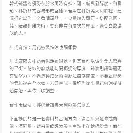
韓式辣醬的優勢在於它同時有辣、甜、鹹與發酵感，和番
茄、椰奶非常容易形成互補。若用在椰奶義大利麵裡，建
議把它當作「辛香調節器」，少量加入即可。搭配洋蔥、
蒜、菇類和雞肉時，會有非常有層次的厚度，適合喜歡濃
味的人。
川式麻辣：用花椒與辣油喚醒椰香
川式麻辣與椰奶看似距離很遠，但其實可以做出令人驚喜
的平衡。花椒的麻感能切開椰奶的厚度，辣油則讓整體更
有衝擊力。不過這種搭配的關鍵是控制辣度，不要讓椰奶
的柔和被完全吃掉。若要嘗試，最好先從少量花椒油或辣
油開始，再依口味調整。
實作版做法：椰奶番茄義大利麵醬怎麼煮
下面提供的是一個實用的基礎方向，適合用來延伸成肉
醬、海鮮醬、蔬菜醬或純素醬。重點不在精確份量，而在