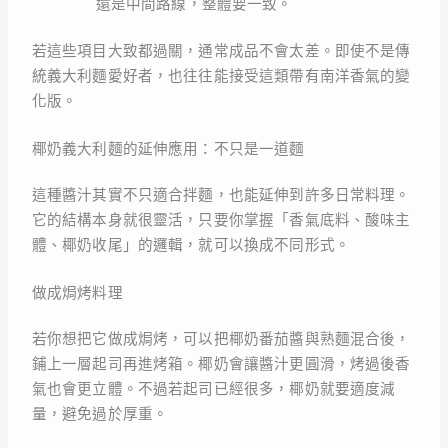
還是中間路線，整體要一致。
若這些項目大致都過關，通常成品不會太差。即使不是傳
統義大利麵愛好者，也往往能接受這類帶有南洋香氣的變
化版。
椰奶義大利麵的延伸應用：不只是一道麵
這種醬汁其實不只適合拌麵，也能延伸到許多日常料理。
它的結構本身就很靈活，只要你掌握「香氣底料、酸味主
體、椰奶收尾」的邏輯，就可以換成不同形式。
做成焗烤料理
若你想把它做成焗烤，可以把椰奶番茄醬與熟麵混合後，
鋪上一層起司再進烤箱。椰奶會讓醬汁更圓滑，烤過後香
氣也會更立體。不過若起司已經很多，椰奶就要適度減
量，避免過於厚重。