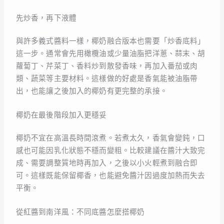
先炒香，再下液體
與許多義式醬料一樣，椰奶融合版本也需要「炒香底料」
這一步。通常會先用橄欖油或少量油脂把洋蔥、蒜末、胡
蘿蔔丁、芹菜丁、香料炒到散發香味，再加入番茄或肉
類、蔬菜等主要材料。這樣做的好處是香氣能被油脂帶
出，也能讓之後加入的椰奶有更完整的承接。
椰奶在最後階段加入更穩妥
椰奶不宜在高溫長時間滾煮。若煮太久，香氣會變鈍，口
感也可能因乳化狀態不穩而變粗。比較建議在醬汁大致完
成、需要調整質地時再加入，之後以小火輕煮到融合即
可。這樣既能保留椰香，也能避免醬汁因過度加熱而失去
平衡。
從紅醬到南洋風：不同底醬怎麼搭椰奶