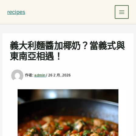
跳
至
recipes
主
要
內
容
義大利麵醬加椰奶？當義式與
東南亞相遇！
作者:
admin
/
26 2 月, 2026