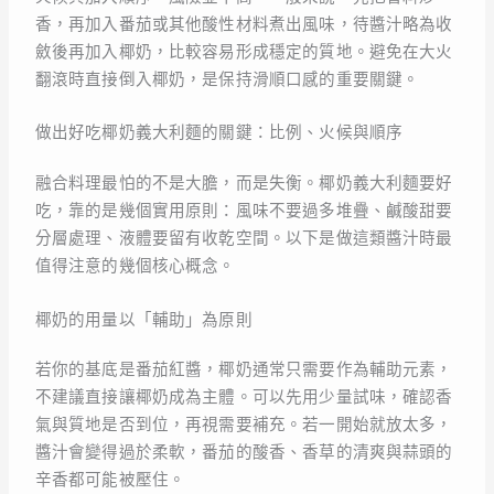
香，再加入番茄或其他酸性材料煮出風味，待醬汁略為收
斂後再加入椰奶，比較容易形成穩定的質地。避免在大火
翻滾時直接倒入椰奶，是保持滑順口感的重要關鍵。
做出好吃椰奶義大利麵的關鍵：比例、火候與順序
融合料理最怕的不是大膽，而是失衡。椰奶義大利麵要好
吃，靠的是幾個實用原則：風味不要過多堆疊、鹹酸甜要
分層處理、液體要留有收乾空間。以下是做這類醬汁時最
值得注意的幾個核心概念。
椰奶的用量以「輔助」為原則
若你的基底是番茄紅醬，椰奶通常只需要作為輔助元素，
不建議直接讓椰奶成為主體。可以先用少量試味，確認香
氣與質地是否到位，再視需要補充。若一開始就放太多，
醬汁會變得過於柔軟，番茄的酸香、香草的清爽與蒜頭的
辛香都可能被壓住。