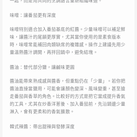
一起，而是用共同的烹調語言重新組織味道。
味噌：讓番茄更有深度
味噌特別適合加入番茄基底的紅醬。少量味噌可以補足鮮
味，讓醬汁的尾韻更厚實，尤其當你使用的是素食版本
時，味噌常能補回肉類缺席的複雜感。操作上建議先用少
量溫熱醬汁調開，再拌回鍋中，避免結塊。
醬油：替代部分鹽，讓鹹味更圓
醬油能帶來熟成感與醬香，但重點仍在「少量」。若你把
醬油直接當鹽用，可能會讓顏色變深、風味變重，甚至搶
走番茄與香草的角色。比較好的方式是把它當成提升香氣
的工具，尤其在炒香洋蔥後、加入番茄前，先沿鍋邊少量
淋入，會有更柔和的香氣擴散。
韓式辣醬：帶出甜辣與發酵深度