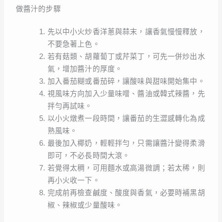
做醬汁的步驟
先以中小火炒香洋蔥與蒜末，讓香氣慢慢釋放，
不要急著上色。
若有菇類、胡蘿蔔丁或芹菜丁，可先一併炒出水
氣，增加醬汁的厚度。
加入番茄糊或番茄碎，讓酸味與甜味開始集中。
視風味方向加入少量味噌、醬油或韓式辣醬，先
拌勻再試味。
以小火燉煮一段時間，讓番茄的生澀感轉化為成
熟風味。
最後加入椰奶，輕輕拌勻，只需讓醬汁變得柔滑
即可，不必長時間大滾。
若覺得太稠，可用麵水或高湯微調；若太稀，則
再小火收一下。
完成前再檢查鹹度、酸度與香氣，必要時補黑胡
椒、辣椒或少量酸味。