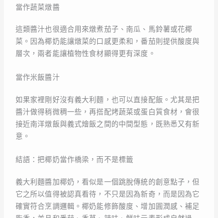
當作蔬菜燉醬
這類醬汁也很適合用來燉煮茄子、南瓜、馬鈴薯或花椰
菜。因為椰奶能讓燉菜的口感更柔和，番茄則提供酸度與
層次，兩者能讓植物性食材顯得更有深度。
當作米飯醬汁
如果家裡剛好沒有義大利麵，也可以直接配飯。尤其是把
醬汁做得稍微稠一些，再搭配烤蔬菜或蛋白質食材，會很
接近南洋燉飯與義式燴飯之間的中間型態，既熟悉又有新
意。
結語：把椰奶當作橋梁，而不是標籤
義大利麵醬加椰奶，看似是一個跳脫傳統的創意點子，但
它之所以值得被認真看待，不只是因為新奇，而是因為它
確實符合烹調邏輯。椰奶能修飾酸度、增加圓潤感、補足