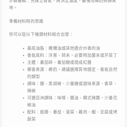
步驟邏輯：先建立香氣，再決定濃度，最後用椰奶修飾質
地。
準備材料時的思路
你可以從以下幾類材料組合出發：
基底油脂：橄欖油或其他適合炒香的油
香氣底料：洋蔥、蒜末，必要時加薑末或芹菜丁
主體：番茄碎、番茄糊或現成紅醬
椰香來源：椰奶，建議選擇質地穩定、香氣自然
的類型
調味：鹽、黑胡椒、少量糖或甜味來源、香草、
辣椒
可選亞洲調味：味噌、醬油、韓式辣醬、少量花
椒油
配料：菇類、番茄、菠菜、雞肉、蝦、豆腐或烤
蔬菜