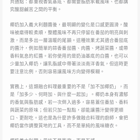
共通點：都重視香氣基底、都需要脂肪承載風味、也都講
究酸甜鹹苦之間的平衡。
椰奶加入義大利麵醬後，最明顯的變化是口感更圓滑，酸
味被磨得較柔順，整體風味不再只停留在番茄的明亮與刺
激，而是多出一層溫暖的尾韻。這種效果尤其適合番茄底
的醬汁，例如簡單的蒜香番茄醬、肉醬、烤蔬菜醬，或帶
香料氣息的紅醬。若你使用的是奶油基底的白醬，也可以
少量加入椰奶，讓乳脂感中帶著淡淡南洋香氣，但這時更
要注意比例，否則容易讓風味方向變得模糊。
實務上，這類融合料理最重要的不是「加不加椰奶」，而
是「加多少、何時加、與什麼一起加」。椰奶本身有濃郁
的香氣與脂肪感，若一次倒入過多，容易蓋住番茄、香料
與蔬菜的原味；但若只加一點點，卻能讓醬汁變得更順
口、更耐吃。這也是為什麼許多做融合料理的廚師，會把
椰奶當作調整質地的工具，而不是單純的風味糖衣。