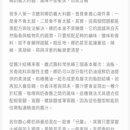
椰奶義大利麵：風味不是衝突，而是互補
很多人第一次聽到椰奶義大利麵，直覺會擔心兩件事：一
是會不會太甜，二是會不會太膩。其實，這兩個問題都能
靠配方與技法解決。椰奶本身不是糖漿，它的甜感來自天
然脂香與植物乳的圓潤，只要搭配足夠的鹹味、酸味和香
料，就不會顯得甜膩。相反地，椰奶甚至能讓番茄、辣
椒、黑胡椒、蒜與洋蔥的輪廓更清楚。
從醬汁結構來看，義式醬料常依賴三個基本層次：油脂、
芳香底料與酸性主體。椰奶可以部分取代奶油或鮮奶油提
供的柔滑感，和橄欖油一起形成更有層次的脂肪結構。若
再加入番茄糊、炒香洋蔥與蒜末，醬汁便會呈現出一種介
於紅醬、咖哩與奶香醬之間的風味。這種做法尤其適合搭
配粗管麵、寬麵、螺旋麵或筆管麵，因為這些麵型較能抓
住帶點濃稠度的醬汁。
若你擔心椰奶與番茄混在一起會「分離」，其實只要掌握
火候與加入順序，風險並不高。一般來說，先把香料炒