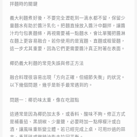
拌麵時的關鍵
義大利麵煮好後，不要完全瀝乾到一滴水都不留，保留少
量麵水有助於醬汁乳化。把麵直接放入醬汁中翻拌，讓醬
汁均勻包裹麵條，再視需要補一點麵水，會比單獨把醬淋
在麵上更容易融合。若你使用的是寬麵、直麵或粗管麵，
這一步尤其重要，因為它們更需要醬汁真正附著在表面。
椰奶義大利麵的常見失誤與修正方法
融合料理很容易出現「方向正確，但細節失衡」的狀況。
以下幾個問題，幾乎是新手最常遇到的。
問題一：椰奶味太重，像在吃甜點
這通常是因為椰奶加太多，或香料、酸味不夠。修正方式
是補番茄、黑胡椒、少量鹽，必要時加一點檸檬汁或白
酒，讓風味重新變立體。若已經完成上桌，可用炒過的蒜
末、香草碎或微辣油脂去拉回平衡。