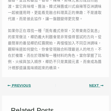
脂香，並且和番茄、香草、辣味、鮮味元素形成自然過
渡。當它與味噌、醬油、韓式辣醬或川式麻辣等亞洲調味
一起被運用時，更能看見融合料理真正的樂趣：不是誰取
代誰，而是彼此協作，讓一盤麵變得更完整。
如果你正在尋找一種「既有義式骨架，又帶東南亞氣息」
的家常做法，椰奶義大利麵會是非常值得嘗試的方向。從
最簡單的番茄椰奶紅醬開始，再慢慢加入不同亞洲調味，
觀察味道如何變化，你會發現融合料理最迷人的地方，不
在於複雜，而在於理解每一種材料的角色。當你掌握了比
例、火候與加入順序，椰奶不只是異國元素，而會成為醬
汁裡那道讓風味順起來的橋梁。
PREVIOUS
NEXT
Related Posts