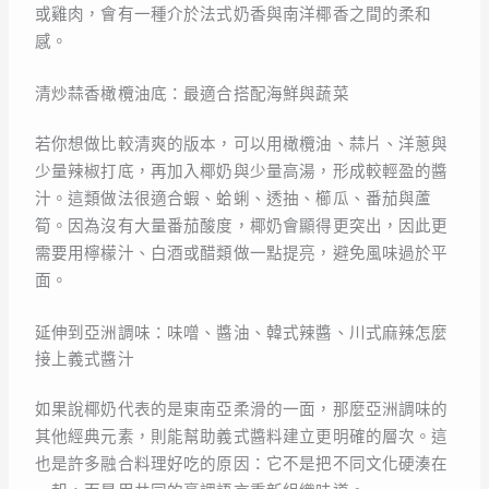
或雞肉，會有一種介於法式奶香與南洋椰香之間的柔和
感。
清炒蒜香橄欖油底：最適合搭配海鮮與蔬菜
若你想做比較清爽的版本，可以用橄欖油、蒜片、洋蔥與
少量辣椒打底，再加入椰奶與少量高湯，形成較輕盈的醬
汁。這類做法很適合蝦、蛤蜊、透抽、櫛瓜、番茄與蘆
筍。因為沒有大量番茄酸度，椰奶會顯得更突出，因此更
需要用檸檬汁、白酒或醋類做一點提亮，避免風味過於平
面。
延伸到亞洲調味：味噌、醬油、韓式辣醬、川式麻辣怎麼
接上義式醬汁
如果說椰奶代表的是東南亞柔滑的一面，那麼亞洲調味的
其他經典元素，則能幫助義式醬料建立更明確的層次。這
也是許多融合料理好吃的原因：它不是把不同文化硬湊在