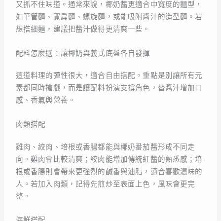
又抓不住味道。通常來說，椰奶醬更適合中寬度的麵型，
如筆管麵、寬扁麵、螺旋麵，或能吸附醬汁的造型麵。若
想搭細麵，建議把醬汁做得更清爽一些。
配料怎麼選：讓椰奶與義式底盤各自發揮
這道料理的彈性很大，適合自由搭配。重點是別讓所有元
素都同時搶戲，而是讓配料扮演支撐角色，替醬汁增加口
感、香氣與營養。
肉類搭配
雞肉、絞肉、培根或香腸都能與椰奶番茄醬形成不同走
向。雞肉會比較清爽；絞肉能增加傳統紅醬的熟悉感；培
根或香腸則會帶來更強烈的鹹香與油脂，適合喜歡濃味的
人。若加入肉類，記得先煎炒至表面上色，風味會更完
整。
海鮮搭配