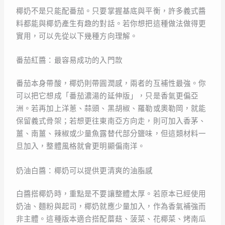
椰奶不是只能配番茄。只要掌握基底與平衡，許多義式醬
料都能與椰奶產生有趣的對話。若你想把這種做法做得更
實用，可以先從以下幾種方向理解。
番茄紅醬：最容易成功的入門款
番茄本身帶酸，椰奶則帶圓潤感，兩者的互補性最強。你
可以把它想成「番茄濃湯的延伸版」，只是香氣更偏亞
洲。若再加上洋蔥、蒜頭、黑胡椒、羅勒或奧勒岡，就能
保留義式骨架；若想更往東南亞方向走，則可加入香茅、
薑、南薑、辣椒或少量魚露替代部分鹽味，但這類材料一
旦加入，整體風格就會更明顯偏南洋。
奶油白醬：椰奶可以提供更清爽的油脂感
白醬搭椰奶時，重點是不要讓整體太厚。若原本已經使用
奶油、麵粉與起司，椰奶就應少量加入，作為香氣補強而
非主體。這種版本適合搭配蘑菇、菠菜、花椰菜、烤南瓜