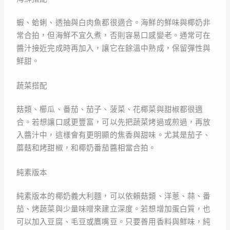
蝦、蛤蜊、透抽與白肉魚都很適合。海鮮的鮮味與椰奶非
常合拍，但海鮮不宜久煮，否則容易口感變老。通常可在
醬汁接近完成時再加入，讓它在餘溫中熟成，保留彈性與
鮮甜。
蔬菜搭配
菇類、櫛瓜、番茄、茄子、菠菜、花椰菜與甜椒都很適
合。若想讓口感更豐富，可以先把蔬菜烤過或煎過，再放
入醬汁中，這樣會有更明顯的焦香與甜味。尤其是茄子、
蘑菇和烤甜椒，和椰奶番茄醬相當合拍。
純素版本
純素版本的椰奶義大利麵，可以依賴菇類、洋蔥、蒜、番
茄、烤蔬菜與少量味噌來建立深度。若想增加蛋白質，也
可以加入豆腐、毛豆或鷹嘴豆。只要善用香料與鮮味，純