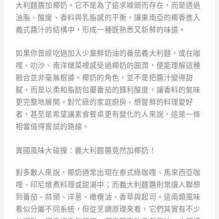
大利麵醬加椰奶。它不是為了追求噱頭而存在，而是透過
油脂、酸度、香料與乳脂感的平衡，讓東南亞的椰香進入
義式醬汁的結構中，形成一種既熟悉又新鮮的味道。
如果你曾經吃過加入少量鮮奶油的番茄義大利麵，或在咖
哩、叻沙、南洋燉菜裡感受過椰奶的圓潤，便能理解這種
融合並非毫無根據。椰奶的角色，並不是把醬汁變得甜
膩，而是以柔和脂肪包覆番茄的鋒利酸度，讓香料的氣味
更完整地展開。對忙碌的家庭廚房、想嘗鮮的料理愛好
者，甚至是希望讓素食餐桌更有變化的人來說，這是一條
相當值得嘗試的路線。
異國風味大碰撞：義大利麵醬竟然加椰奶！
對多數人來說，椰奶通常出現在泰式綠咖哩、馬來西亞咖
哩、印尼燉煮料理或甜湯中；而義大利麵醬則常讓人聯想
到番茄、蒜頭、洋蔥、橄欖油、香草與起司。這兩類風味
看似分屬不同系統，但從烹調原理來看，它們其實有不少