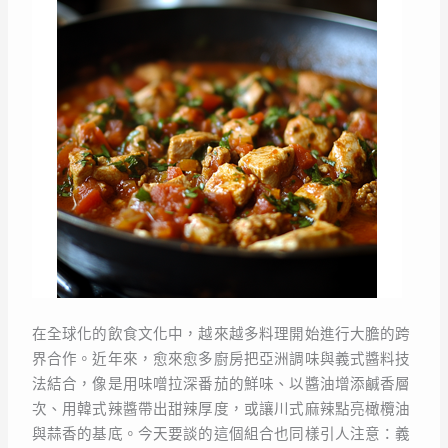
在全球化的飲食文化中，越來越多料理開始進行大膽的跨
界合作。近年來，愈來愈多廚房把亞洲調味與義式醬料技
法結合，像是用味噌拉深番茄的鮮味、以醬油增添鹹香層
次、用韓式辣醬帶出甜辣厚度，或讓川式麻辣點亮橄欖油
與蒜香的基底。今天要談的這個組合也同樣引人注意：義