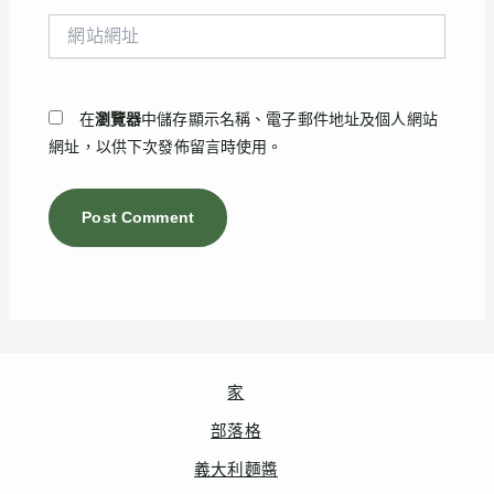
件
網
地
站
址
網
*
址
在
瀏覽器
中儲存顯示名稱、電子郵件地址及個人網站
網址，以供下次發佈留言時使用。
家
部落格
義大利麵醬