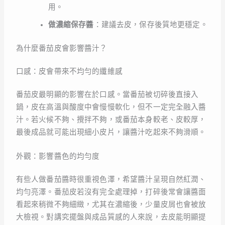
用。
做濃縮保存醬
：建議去皮，保存後質地更穩定。
為什麼番茄皮會影響醬汁？
口感：皮會帶來不均勻的纖維感
番茄皮最明顯的影響在於口感。當番茄被切碎後直接入
鍋，皮在高溫與酸度中會慢慢軟化，但不一定完全融入醬
汁。若火候不夠、攪拌不夠，或番茄本身較老、皮較厚，
最後成品就可能出現細小皮片，讓醬汁吃起來不夠滑順。
外觀：影響醬色的均勻度
有些人做番茄醬時很重視色澤，希望醬汁呈現自然紅潤、
均勻亮澤。番茄皮若沒有完全處理掉，打碎後常會讓醬面
看起來稍微不夠細緻，尤其在濃縮後，少量皮屑也會被放
大檢視。對講究擺盤與成品質感的人來說，去皮能明顯提