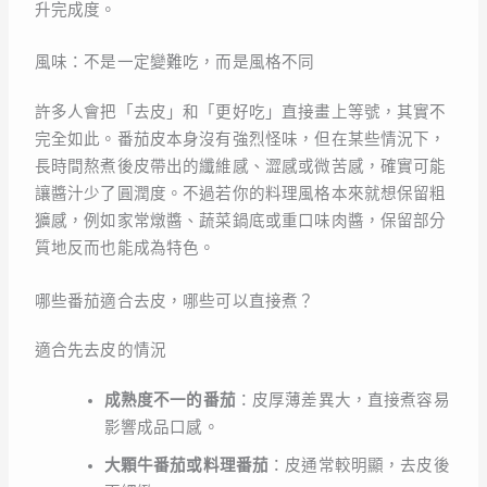
升完成度。
風味：不是一定變難吃，而是風格不同
許多人會把「去皮」和「更好吃」直接畫上等號，其實不
完全如此。番茄皮本身沒有強烈怪味，但在某些情況下，
長時間熬煮後皮帶出的纖維感、澀感或微苦感，確實可能
讓醬汁少了圓潤度。不過若你的料理風格本來就想保留粗
獷感，例如家常燉醬、蔬菜鍋底或重口味肉醬，保留部分
質地反而也能成為特色。
哪些番茄適合去皮，哪些可以直接煮？
適合先去皮的情況
成熟度不一的番茄
：皮厚薄差異大，直接煮容易
影響成品口感。
大顆牛番茄或料理番茄
：皮通常較明顯，去皮後