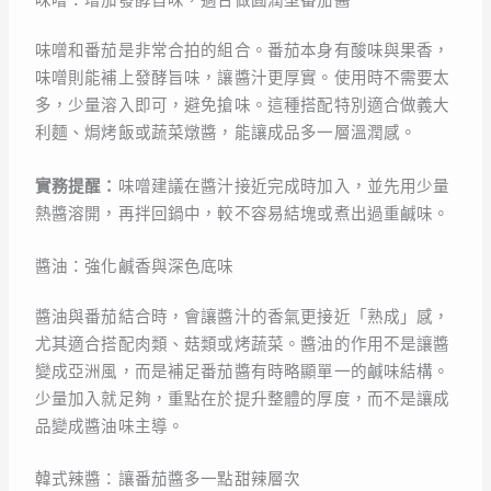
味噌：增加發酵旨味，適合做圓潤型番茄醬
味噌和番茄是非常合拍的組合。番茄本身有酸味與果香，
味噌則能補上發酵旨味，讓醬汁更厚實。使用時不需要太
多，少量溶入即可，避免搶味。這種搭配特別適合做義大
利麵、焗烤飯或蔬菜燉醬，能讓成品多一層溫潤感。
實務提醒：
味噌建議在醬汁接近完成時加入，並先用少量
熱醬溶開，再拌回鍋中，較不容易結塊或煮出過重鹹味。
醬油：強化鹹香與深色底味
醬油與番茄結合時，會讓醬汁的香氣更接近「熟成」感，
尤其適合搭配肉類、菇類或烤蔬菜。醬油的作用不是讓醬
變成亞洲風，而是補足番茄醬有時略顯單一的鹹味結構。
少量加入就足夠，重點在於提升整體的厚度，而不是讓成
品變成醬油味主導。
韓式辣醬：讓番茄醬多一點甜辣層次