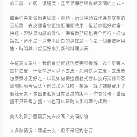
的口感、外觀、濃稠度，甚至是保存與後續烹調的方式。
如果你希望做出更細緻、滑順、適合拌麵或作為基底醬的
番茄醬，去皮通常會更接近理想效果；但若你偏好家常、
快速、帶點果肉感的做法，保留番茄皮也完全可行。換句
話說，這不是一道非黑即白的選擇題，而是一個要依照用
途、時間與口感偏好來判斷的料理決策。
在這篇文章中，我們會從實務角度完整拆解：為什麼有人
堅持去皮、什麼情況可以不去皮、如何快速去皮、去皮後
怎麼煮才更好吃，以及如何把這個義式醬料技巧延伸到亞
洲調味融合做法，例如加入味噌、醬油、韓式辣醬或川式
麻辣元素，做出更貼近日常餐桌的版本。你會發現，番茄
醬不只是番茄醬，它也可以是跨文化料理的起點。
義大利番茄醬需要先去皮嗎？先講結論
大多數情況：建議去皮，但不是絕對必要