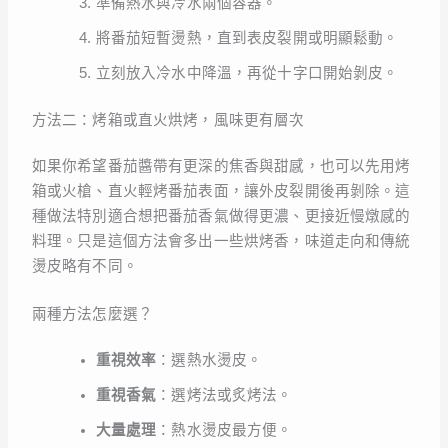
準備熱水與冷水兩個容器。
將番茄短暫燙熱，直到表皮裂開或明顯鬆動。
立刻放入冷水中降溫，再從十字口開始剝皮。
方法二：烤箱或直火烘烤，風味更有層次
如果你希望番茄醬帶有更深的焦香與甜感，也可以先用烤
箱或火槍、直火輕烤番茄表面，讓外皮裂開後再剝除。這
種做法特別適合想把番茄香氣做得更濃、更接近慢燉感的
料理。只是這個方法會多出一些烘烤香，味道走向和傳統
燙皮略有不同。
兩種方法怎麼選？
重視效率
：選熱水燙皮。
重視香氣
：選烤法或炙烤法。
大量處理
：熱水燙皮最方便。