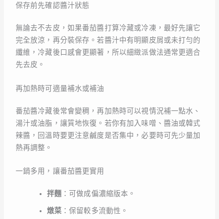
保存前先確認醬汁狀態
無論去不去皮，如果番茄醬打算冷藏或冷凍，最好先讓它
完全放涼，再分裝保存。若醬汁中有明顯皮屑或未打勻的
纖維，冷藏後口感會更顯著，所以細緻派做法通常更適合
先去皮。
再加熱時可適量補水或補油
番茄醬冷藏後常會變稠，再加熱時可以視情況補一點水、
湯汁或油脂，讓質地恢復。若你有加入味噌、醬油或韓式
辣醬，回溫時要更注意鹹度是否集中，必要時可先少量加
熱再調整。
一鍋多用，讓番茄醬更實用
拌麵
：可做成偏濃縮版本。
燉菜
：保留較多流動性。