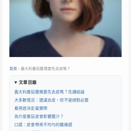
首頁
›
義大利番茄醬需要先去皮嗎？
文章目錄
義大利番茄醬需要先去皮嗎？先講結論
大多數情況：建議去皮，但不是絕對必要
看用途決定最實際
為什麼番茄皮會影響醬汁？
口感：皮會帶來不均勻的纖維感