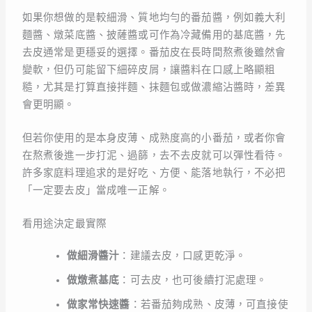
如果你想做的是較細滑、質地均勻的番茄醬，例如義大利
麵醬、燉菜底醬、披薩醬或可作為冷藏備用的基底醬，先
去皮通常是更穩妥的選擇。番茄皮在長時間熬煮後雖然會
變軟，但仍可能留下細碎皮屑，讓醬料在口感上略顯粗
糙，尤其是打算直接拌麵、抹麵包或做濃縮沾醬時，差異
會更明顯。
但若你使用的是本身皮薄、成熟度高的小番茄，或者你會
在熬煮後進一步打泥、過篩，去不去皮就可以彈性看待。
許多家庭料理追求的是好吃、方便、能落地執行，不必把
「一定要去皮」當成唯一正解。
看用途決定最實際
做細滑醬汁
：建議去皮，口感更乾淨。
做燉煮基底
：可去皮，也可後續打泥處理。
做家常快速醬
：若番茄夠成熟、皮薄，可直接使