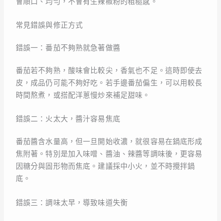
會順口、均勻，不會有生辣椒粉的粗糙感。
常見錯誤與修正方式
錯誤一：番茄不夠熟就急著做醬
番茄若不夠熟，酸味會比較尖，香氣也不足。這時即使去
皮，成品仍可能不夠好吃。若手邊番茄偏生，可以用較長
時間熬煮，或搭配洋蔥慢炒來補足甜味。
錯誤二：火太大，醬汁容易焦底
番茄醬含水量高，但一旦開始收濃，就很容易在鍋底形成
焦附著。特別是加入味噌、醬油、辣醬等調味後，更容易
因糖分與固形物而焦底。建議採中小火，並不時攪拌鍋
底。
錯誤三：調味太早，導致味道失衡