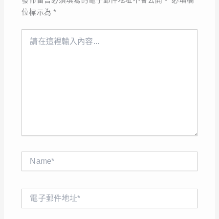
發佈留言必須填寫的電子郵件地址不會公開。
必填欄
位標示為
*
請
在
這
裡
輸
入
內
容...
Name*
電
子
郵