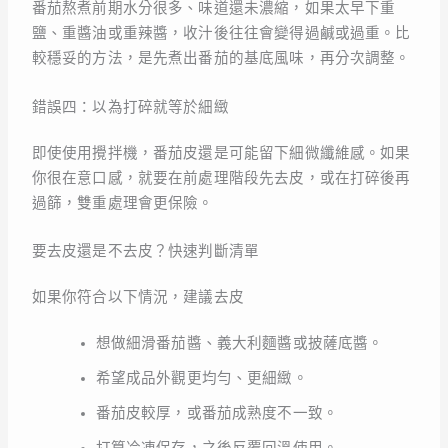
番茄熬煮前期水分很多、味道還未濃縮，如果太早下重
鹽、重醬油或重辣醬，收汁後往往會變得過鹹或過重。比
較穩妥的方法，是先煮出番茄的基底風味，再分次調整。
錯誤四：以為打碎就等於細緻
即使使用攪拌機，番茄皮還是可能留下細微纖維感。如果
你很在意口感，就要在前處理階段先去皮，或在打碎後再
過篩，雙重處理會更保險。
要去皮還是不去皮？快速判斷清單
如果你符合以下情況，建議去皮
想做細滑番茄醬、義大利麵醬或披薩底醬。
希望成品外觀更均勻、更細緻。
番茄皮較厚，或番茄成熟度不一致。
打算冷凍保存，之後反覆回溫使用。