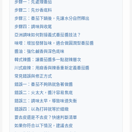
步驟一：先處理番茄
步驟二：先炒香底料
步驟三：番茄下鍋後，先讓水分自然釋出
步驟四：調味與收尾
亞洲調味如何對接義式番茄醬技法？
味噌：增加發酵旨味，適合做圓潤型番茄醬
醬油：強化鹹香與深色底味
韓式辣醬：讓番茄醬多一點甜辣層次
川式麻辣：用麻香與辣香重新定義番茄醬
常見錯誤與修正方式
錯誤一：番茄不夠熟就急著做醬
錯誤二：火太大，醬汁容易焦底
錯誤三：調味太早，導致味道失衡
錯誤四：以為打碎就等於細緻
要去皮還是不去皮？快速判斷清單
如果你符合以下情況，建議去皮