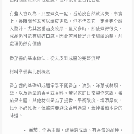
長時間熬煮能降低皮感，但不能完全替代去皮
有些人會以為，只要煮久一點，番茄皮自然就消失。事實
上，長時間熬煮可以讓皮更軟，但不代表它一定會完全融
入醬汁。尤其當番茄皮較厚、量又多時，即使煮得很久，
成品仍可能有細碎口感。因此若目標是非常細緻的醬，前
處理仍然有價值。
番茄醬的基本做法：從去皮到成醬的完整流程
材料準備與比例概念
番茄醬的基礎組成通常離不開番茄、油脂、洋蔥或蒜頭、
鹽，以及適量的香草或香料。若以家庭日常製作來說，番
茄是主體，其他材料是為了提香、平衡酸度、增添厚度。
比例不必死板，但整體要避免香料過重，蓋掉番茄本身的
味道。
番茄
：作為主體，建議選成熟、有香氣的品種。