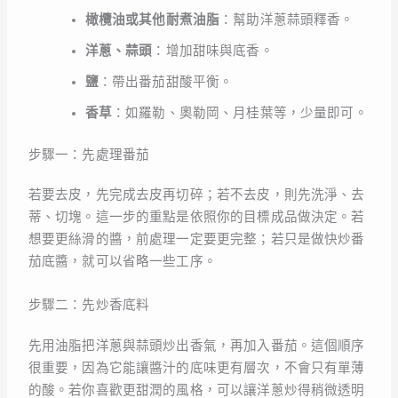
橄欖油或其他耐煮油脂
：幫助洋蔥蒜頭釋香。
洋蔥、蒜頭
：增加甜味與底香。
鹽
：帶出番茄甜酸平衡。
香草
：如羅勒、奧勒岡、月桂葉等，少量即可。
步驟一：先處理番茄
若要去皮，先完成去皮再切碎；若不去皮，則先洗淨、去
蒂、切塊。這一步的重點是依照你的目標成品做決定。若
想要更絲滑的醬，前處理一定要更完整；若只是做快炒番
茄底醬，就可以省略一些工序。
步驟二：先炒香底料
先用油脂把洋蔥與蒜頭炒出香氣，再加入番茄。這個順序
很重要，因為它能讓醬汁的底味更有層次，不會只有單薄
的酸。若你喜歡更甜潤的風格，可以讓洋蔥炒得稍微透明