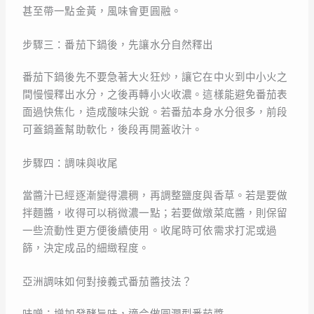
甚至帶一點金黃，風味會更圓融。
步驟三：番茄下鍋後，先讓水分自然釋出
番茄下鍋後先不要急著大火狂炒，讓它在中火到中小火之
間慢慢釋出水分，之後再轉小火收濃。這樣能避免番茄表
面過快焦化，造成酸味尖銳。若番茄本身水分很多，前段
可蓋鍋蓋幫助軟化，後段再開蓋收汁。
步驟四：調味與收尾
當醬汁已經逐漸變得濃稠，再調整鹽度與香草。若是要做
拌麵醬，收得可以稍微濃一點；若要做燉菜底醬，則保留
一些流動性更方便後續使用。收尾時可依需求打泥或過
篩，決定成品的細緻程度。
亞洲調味如何對接義式番茄醬技法？