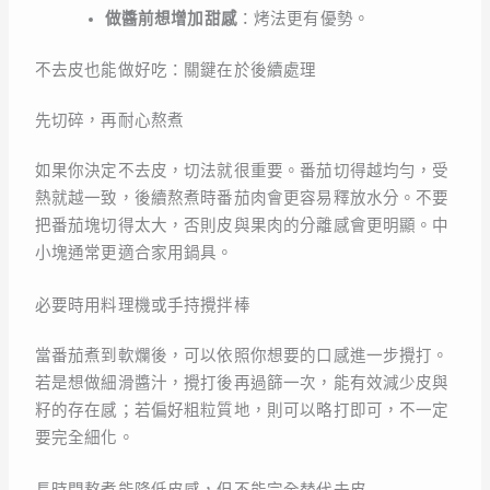
做醬前想增加甜感
：烤法更有優勢。
不去皮也能做好吃：關鍵在於後續處理
先切碎，再耐心熬煮
如果你決定不去皮，切法就很重要。番茄切得越均勻，受
熱就越一致，後續熬煮時番茄肉會更容易釋放水分。不要
把番茄塊切得太大，否則皮與果肉的分離感會更明顯。中
小塊通常更適合家用鍋具。
必要時用料理機或手持攪拌棒
當番茄煮到軟爛後，可以依照你想要的口感進一步攪打。
若是想做細滑醬汁，攪打後再過篩一次，能有效減少皮與
籽的存在感；若偏好粗粒質地，則可以略打即可，不一定
要完全細化。