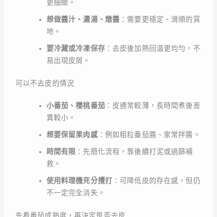
更細緻。
想做醬汁、濃湯、燉醬
：需要更穩定、滑順的質
地。
要冷藏或冷凍保存
：去皮後加熱回溫更均勻，不
易出現皮屑。
可以不去皮的情況
小番茄、櫻桃番茄
：皮通常較薄，長時間煮後差
異較小。
想要保留果肉感
：例如粗粒番茄醬、家常拌醬。
時間有限
：先簡化流程，靠後續打泥或過篩補
救。
使用料理機充分攪打
：可降低皮的存在感，但仍
不一定完全消失。
先看番茄成熟度，再決定是否去皮