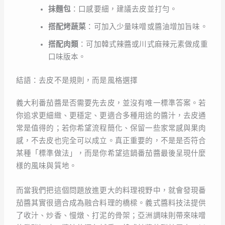
抹麵包
：口感要細，建議去皮並打勻。
搭配烤蔬菜
：可加入少量味噌或醬油增加旨味。
搭配肉類
：可加韓式辣醬或川式麻辣元素做成重
口味版本。
結語：去皮不是規則，而是風格選擇
義大利番茄醬是否需要先去皮，並沒有唯一標準答案。若
你追求更細緻、更穩定、更適合多種用途的醬汁，去皮通
常是值得的；若你希望流程簡化、保留一些家常感與果肉
感，不去皮也完全可以成立。真正重要的，不是是否符合
某種「標準做法」，而是你希望這鍋番茄醬最後呈現什麼
樣的風味與質地。
而當我們把這個問題放進更大的料理視野中，就會發現番
茄醬其實很適合成為融合料理的橋樑。義式醬料技法提供
了收汁、炒香、慢燉、打泥的骨架；亞洲調味則帶來味噌