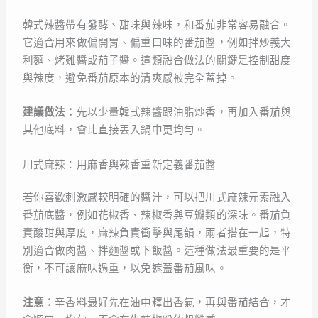
韓式辣醬帶有發酵、甜味與辣味，和番茄非常容易融合。
它適合用來做偏開胃、偏重口味的番茄醬，例如拌炒義大
利麵、烤雞醬或茄子醬。這類融合做法的關鍵是控制甜度
與辣度，避免番茄原本的清爽感被完全蓋掉。
建議做法：
先以少量韓式辣醬跟油脂炒香，再加入番茄與
其他底料，會比直接丟入鍋中更均勻。
川式麻辣：用麻香與辣香重新定義番茄醬
若你喜歡刺激感較明確的醬汁，可以把川式麻辣元素融入
番茄底醬，例如花椒香、辣椒香與豆瓣類的深味。番茄負
責酸甜與厚度，麻辣負責衝擊與尾韻，兩者搭在一起，特
別適合做肉醬、拌麵醬或下飯醬。這種做法最重要的是平
衡，不可讓麻味過重，以免遮蓋番茄風味。
注意：
辛香料最好先在油中釋出香氣，再與番茄結合，才