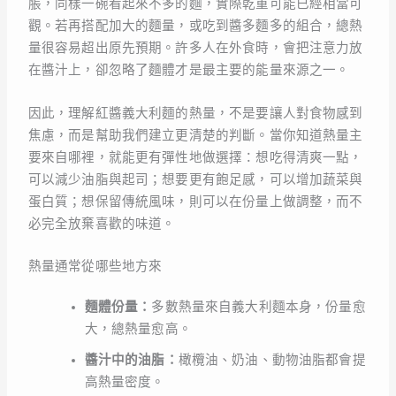
脹，同樣一碗看起來不多的麵，實際乾重可能已經相當可
觀。若再搭配加大的麵量，或吃到醬多麵多的組合，總熱
量很容易超出原先預期。許多人在外食時，會把注意力放
在醬汁上，卻忽略了麵體才是最主要的能量來源之一。
因此，理解紅醬義大利麵的熱量，不是要讓人對食物感到
焦慮，而是幫助我們建立更清楚的判斷。當你知道熱量主
要來自哪裡，就能更有彈性地做選擇：想吃得清爽一點，
可以減少油脂與起司；想要更有飽足感，可以增加蔬菜與
蛋白質；想保留傳統風味，則可以在份量上做調整，而不
必完全放棄喜歡的味道。
熱量通常從哪些地方來
麵體份量：
多數熱量來自義大利麵本身，份量愈
大，總熱量愈高。
醬汁中的油脂：
橄欖油、奶油、動物油脂都會提
高熱量密度。