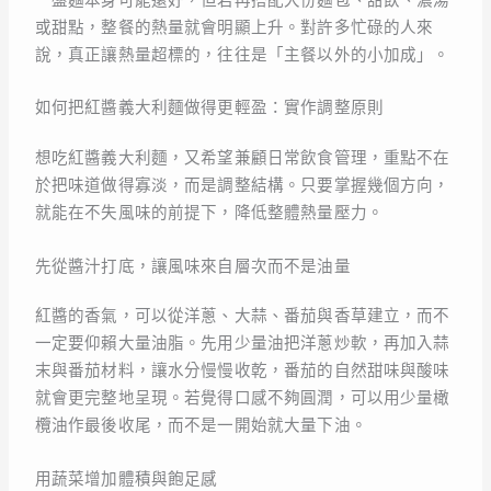
或甜點，整餐的熱量就會明顯上升。對許多忙碌的人來
說，真正讓熱量超標的，往往是「主餐以外的小加成」。
如何把紅醬義大利麵做得更輕盈：實作調整原則
想吃紅醬義大利麵，又希望兼顧日常飲食管理，重點不在
於把味道做得寡淡，而是調整結構。只要掌握幾個方向，
就能在不失風味的前提下，降低整體熱量壓力。
先從醬汁打底，讓風味來自層次而不是油量
紅醬的香氣，可以從洋蔥、大蒜、番茄與香草建立，而不
一定要仰賴大量油脂。先用少量油把洋蔥炒軟，再加入蒜
末與番茄材料，讓水分慢慢收乾，番茄的自然甜味與酸味
就會更完整地呈現。若覺得口感不夠圓潤，可以用少量橄
欖油作最後收尾，而不是一開始就大量下油。
用蔬菜增加體積與飽足感