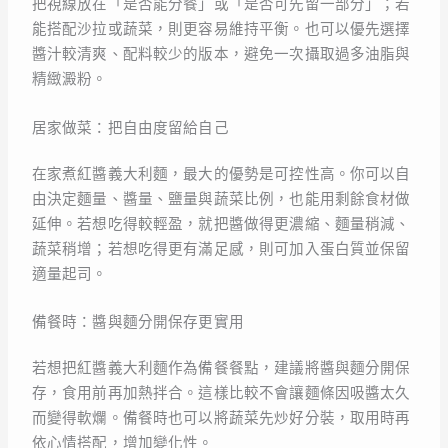
把視線放在「是否能分餐」或「是否可先留一部分」；若
能搭配沙拉或蔬菜，則更容易維持平衡。也可以優先選擇
醬汁較清爽、配料較少的版本，避免一次攝取過多油脂與
精緻澱粉。
居家做菜：把自由度留給自己
在家煮紅醬義大利麵，最大的優勢是可控性高。你可以自
由決定麵量、醬量、鹽量與蔬菜比例，也能用剩餘食材做
延伸。若想吃得較輕盈，就把醬做得更濃縮、麵量稍減、
蔬菜稍增；若想吃得更有滿足感，則可加入蛋白質並保留
適量起司。
備餐時：醬與麵分開保存更實用
若想把紅醬義大利麵作為備餐餐點，建議將醬與麵分開保
存，食用前再加熱拌合。這樣比較不會讓麵條因吸醬太久
而變得軟爛。備餐時也可以將蔬菜先炒好分裝，取用時再
依心情搭配，增加變化性。