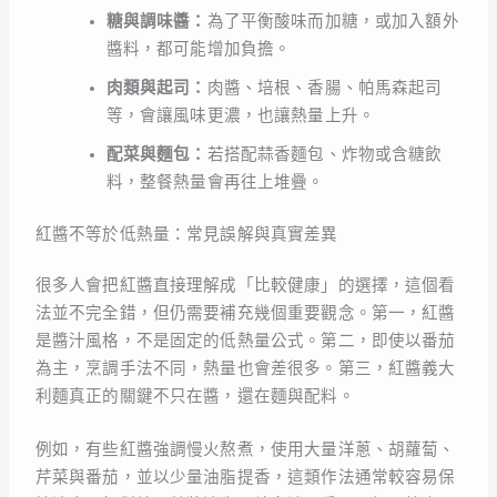
糖與調味醬：
為了平衡酸味而加糖，或加入額外
醬料，都可能增加負擔。
肉類與起司：
肉醬、培根、香腸、帕馬森起司
等，會讓風味更濃，也讓熱量上升。
配菜與麵包：
若搭配蒜香麵包、炸物或含糖飲
料，整餐熱量會再往上堆疊。
紅醬不等於低熱量：常見誤解與真實差異
很多人會把紅醬直接理解成「比較健康」的選擇，這個看
法並不完全錯，但仍需要補充幾個重要觀念。第一，紅醬
是醬汁風格，不是固定的低熱量公式。第二，即使以番茄
為主，烹調手法不同，熱量也會差很多。第三，紅醬義大
利麵真正的關鍵不只在醬，還在麵與配料。
例如，有些紅醬強調慢火熬煮，使用大量洋蔥、胡蘿蔔、
芹菜與番茄，並以少量油脂提香，這類作法通常較容易保