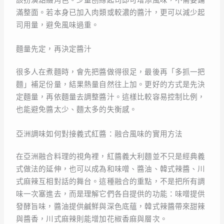
該扮演點綴角色。少量刨絲起司即可增添風味，不需要鋪
滿整面。若本身已加入肉類或較濃的醬汁，更可以減少起
司用量，避免風味過重。
麵量先定，再決定醬汁
很多人在煮麵時，會先把醬做得很足，最後再「多抓一把
麵」補足份量，結果熱量自然往上加。更好的方式是先決
定麵量，再依麵量去調整醬汁。這樣比較容易控制比例，
也能避免醬太少、麵太多的失衡感。
亞洲調味如何對接義式紅醬：融合風味的實用方法
在亞洲融合料理的視角裡，紅醬義大利麵並不只是經典義
式做法的延伸，也可以成為和味噌、醬油、韓式辣醬、川
式麻辣互相對話的舞台。這種融合的重點，不是把所有調
味一次塞進去，而是理解它們各自提供的功能：味噌提供
發酵旨味，醬油提供鹹鮮與深色底蘊，韓式辣醬帶來甜辣
與醬香，川式麻辣則能增加花椒香麻與層次。