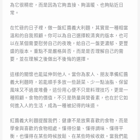
為它很精密，而是因為它夠直接、夠溫暖、也夠貼近日
常。
在忙碌的日子裡，做一盤紅醬義大利麵，其實是一種相當
溫和的自我照顧。你可以為自己選擇較清爽的版本，也可
以在某個需要慰勞自己的夜晚，給自己一盤更濃郁、更豐
盛的版本。重點不是嚴格與否，而是是否理解自己的需
要，並在理解之後做出不後悔的選擇。
這樣的關懷也能延伸到他人。當你為家人、朋友準備紅醬
義大利麵時，若能順手多放一些蔬菜、少一點油脂、保留
風味又不過度堆疊，這份用心便不只是料理技巧，更是一
種照顧。食物的價值，不只是熱量與營養素，也在於它如
何進入人的生活，成為一種被記得的味道。
紅醬義大利麵提醒我們：健康不是放棄喜歡的食物，而是
學會與喜歡的食物相處。懂得份量、懂得調味、懂得平
衡，也懂得在某些時候放鬆、在某些時候收斂。當我們能