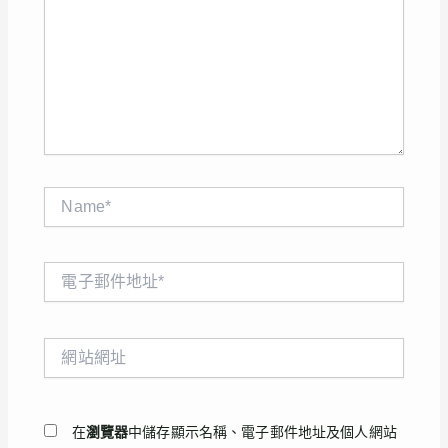
裡
輸
入
內
容...
Name*
電
子
郵
件
網
地
站
址
網
*
址
在
瀏覽器
中儲存顯示名稱、電子郵件地址及個人網站