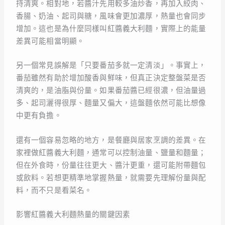
持清爽。相對地，若醬汁先用較多油炒香，再加入絞肉、
香腸、奶油、起司與糖，風味會更加濃厚，熱量也會同步
增加。這也是為什麼同樣叫紅醬義大利麵，實際上的能量
差異可能相當明顯。
另一個常見誤解是「只要番茄多就一定清淡」。事實上，
番茄雖然有助於增加酸香與鮮味，但真正決定整盤菜是否
清爽的，是油脂與份量。如果番茄醬已經很濃，但油量過
多、起司灑得很厚、麵量又偏大，這盤麵依然可能比想像
中更有負擔。
還有一個容易忽略的地方，是餐廳與居家烹調的差異。在
家裡做紅醬義大利麵，通常可以控制油量、鹽量和麵量；
但在外食時，份量往往更大、醬汁更重，還可能附帶麵包
或飲料。若想更精準地掌握熱量，就需要先理解份量與配
料，而不只是看菜名。
影響紅醬義大利麵熱量的關鍵因素