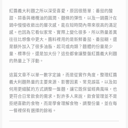
紅醬義大利麵之所以深受喜愛，原因很簡單：番茄的酸
甜、蒜香與橄欖油的圓潤、麵條的彈性，以及一鍋醬汁在
鍋中慢慢收斂出的層次感，能在短時間內帶來很高的滿足
感。也因為它看似家常、實際上變化很多，所以熱量差異
往往比想像中更大。醬料裡用的是新鮮番茄、番茄糊，還
是額外加入了很多油脂、起司或肉類？麵體的份量是少
量、標準份，還是加大份？這些都會讓整盤紅醬義大利麵
的熱量上下浮動。
這篇文章不以單一數字定論，而是從實作角度，整理紅醬
義大利麵熱量的主要來源、影響因素、常見誤區，以及如
何用更細膩的方式調整一盤麵，讓它既保留經典風味，也
更符合日常飲食的需求。對許多人來說，飲食管理並不是
拒絕喜歡的食物，而是學會理解食物、調整份量，並在每
一餐裡保有選擇的餘裕。