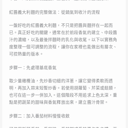
紅醬義大利麵的完整做法：從鍋氣到收汁的流程
一盤好吃的紅醬義大利麵，不只是把醬與麵拌在一起而
已。真正好吃的關鍵，通常在於前段香氣的建立、中段醬
汁的濃縮，以及最後拌麵時的乳化與收尾。以下以實務角
度整理一個可調整的流程，讓你在家裡也能做出有層次、
可控熱量的版本。
步驟一：先處理基底香氣
取少量橄欖油，先炒香切細的洋蔥，讓它變得柔軟而透
明，再加入蒜末短暫炒香。若使用胡蘿蔔、芹菜或菇類，
也可在這一步一併加入。這個階段不用追求上色太深，重
點是把蔬菜的甜味與香氣釋放出來，建立醬汁骨架。
步驟二：加入番茄材料慢慢收斂