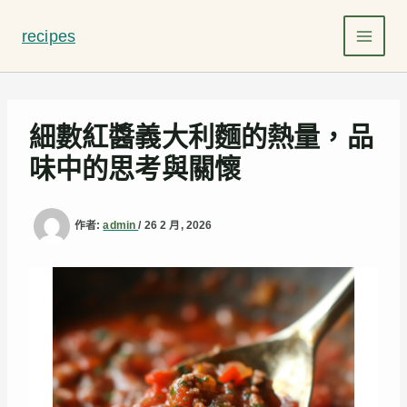
跳
至
recipes
主
要
內
容
細數紅醬義大利麵的熱量，品
味中的思考與關懷
作者:
admin
/
26 2 月, 2026