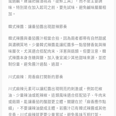
或過鹹。建議把醬油視為「提鮮工具」，而不是主要調
味。特別是在加入起司之前，要先試味，避免鹹味層層相
加。
韓式辣醬：讓番茄醬出現甜辣節奏
韓式辣醬與番茄醬汁相當合拍，因為兩者都帶有自然甜感
與濃稠質地。少量韓式辣醬能讓紅醬多一點發酵香氣與辣
味層次，尤其適合搭配肉末、洋蔥與菇類。但要注意，韓
式辣醬本身含糖與鹽，加入後宜減少其他甜味來源，並控
制份量，避免醬汁過黏、過甜。
川式麻辣：用香麻打開新的節奏
川式麻辣元素可以讓紅醬出現明亮的刺激感，例如花椒
油、少量辣油或乾辣椒。這類風味適合搭配茄子、牛肉末
或菇類，能讓番茄的酸甜更立體。關鍵在於「麻香應作點
綴」，不要讓辣油變成主體。若醬汁已有韓式辣醬或其他
辛香，川式麻辣就更要少量嘗試，避免風味互相打架。