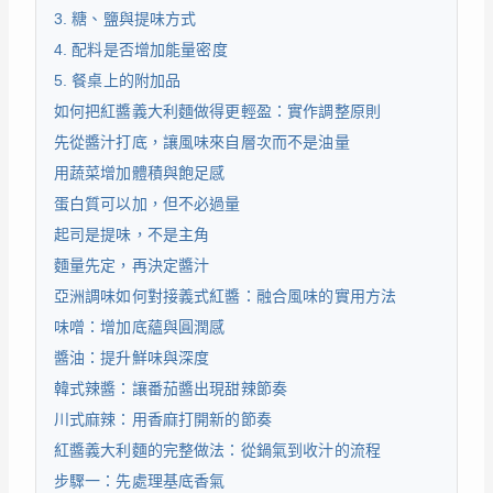
3. 糖、鹽與提味方式
4. 配料是否增加能量密度
5. 餐桌上的附加品
如何把紅醬義大利麵做得更輕盈：實作調整原則
先從醬汁打底，讓風味來自層次而不是油量
用蔬菜增加體積與飽足感
蛋白質可以加，但不必過量
起司是提味，不是主角
麵量先定，再決定醬汁
亞洲調味如何對接義式紅醬：融合風味的實用方法
味噌：增加底蘊與圓潤感
醬油：提升鮮味與深度
韓式辣醬：讓番茄醬出現甜辣節奏
川式麻辣：用香麻打開新的節奏
紅醬義大利麵的完整做法：從鍋氣到收汁的流程
步驟一：先處理基底香氣