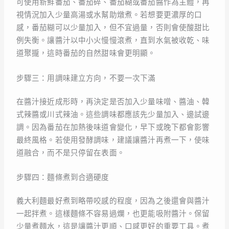
可使用新鮮番茄、番茄碎、番茄糊或番茄醬作為主體，再
視情況加入少量高湯或水幫助燉煮。若想要更濃厚的口
感，番茄糊可以少量加入，但不宜過量，否則會使酸甜比
例失衡。讓醬汁以中小火慢慢滾煮，直到水氣被收乾、味
道聚攏，這時番茄的自然甜味會更明顯。
步驟三：用調味建立方向，不要一次下滿
在醬汁接近成形時，再決定是否加入少量味噌、醬油、韓
式辣醬或川式辣油。這些調味都應該先少量加入、邊試邊
調。因為番茄在加熱後味道會變化，早下或晚下都會影響
最終風格。若使用發酵調味，建議讓醬汁再煮一下，使味
道融合，而不是只停留在表面。
步驟四：麵條煮到合適硬度
義大利麵最好煮到略帶咬感的程度，因為之後還會與醬汁
一起拌煮。這樣麵條不容易過爛，也更能吸附醬汁。保留
少量煮麵水，這是讓醬汁更順、口感更好的重要工具。煮