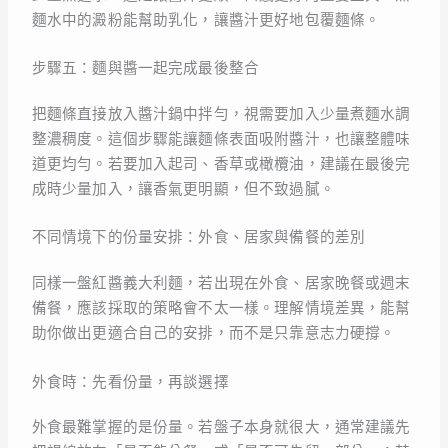
麵水中的澱粉能幫助乳化，讓醬汁更好地包覆麵條。
步驟五：麵與醬一起完成最後整合
把麵條直接放入醬汁鍋中拌勻，視需要加入少量煮麵水調
整濃稠度。這個步驟能讓麵條表面吸附醬汁，也讓整體味
道更均勻。若要加入起司、香草或橄欖油，建議在最後完
成時少量加入，讓香氣更明顯，但不致過膩。
不同情境下的份量安排：外食、居家與備餐的差別
同樣一盤紅醬義大利麵，若出現在外食、居家晚餐或週末
備餐，應該採取的策略會不太一樣。理解情境差異，能幫
助你做出更適合自己的安排，而不是只靠意志力硬撐。
外食時：先看份量，再談選擇
外食最難掌握的是份量。若盤子本身就很大，通常建議先