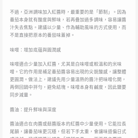
不過，亞洲調味加入紅醬時，最重要的是「節制」。因為
番茄本身就有酸度與鮮味，若再疊加過多調味，容易讓醬
汁失去焦點。建議以少量、作為輔助風味的方式使用，而
不是直接把原本的番茄味蓋掉。
味噌：增加底蘊與圓潤感
味噌適合少量加入紅醬，尤其是白味噌或較溫和的米味
噌。它的作用是補足番茄醬容易出現的尖銳酸感，讓整體
更圓潤。做法上，建議先用少量溫熱的醬汁把味噌化開，
再倒回鍋中拌勻，避免結塊。味噌本身有鹹度，因此鹽要
同步減量。
醬油：提升鮮味與深度
醬油適合在肉醬或菇醬版本的紅醬中少量使用。它能拉長
尾韻，讓番茄味更沉穩，但若下手太重，會讓味道偏日式