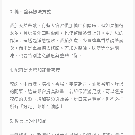
3. 糖、鹽與提味方式
番茄天然帶酸，有些人會習慣加糖中和酸味，但如果加得
太多，會讓醬汁口味偏甜，也使整體熱量上升。更理想的
作法，是透過洋蔥慢炒、番茄久煮、少量鹽與香草調整層
次，而不是單靠糖去修飾。若加入醬油、味噌等亞洲調
味，也要特別注意鹹度與整體平衡。
4. 配料是否增加能量密度
絞肉、牛肉塊、培根、香腸、雙倍起司、油漬番茄、炸過
的配菜，這些都會提高熱量。若想保留滿足感，可以選擇
較瘦的肉類、增加菇類與蔬菜，讓口感更豐富，但不必把
所有「好吃」都堆在油脂上。
5. 餐桌上的附加品
一盤麵本身可能還好，但若再搭配大份麵包、甜飲、濃湯