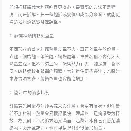
若想把紅醬義大利麵吃得更安心，最實際的方法不是猜
測，而是拆解。把一盤麵拆成幾個組成部分來看，就能更
清楚地知道該從哪裡調整。
1. 麵條種類與乾濕重量
不同形狀的義大利麵熱量差異不大，真正差異在於份量。
直麵、細扁麵、筆管麵、蝴蝶麵等，單看名稱不會有太大
熱量差距，但不同造型的「吸醬能力」與「飽足感」會不
同。較粗或較有皺褶的麵體，常能掛住更多醬汁；若醬汁
本身含油較多，總攝取量也會隨之增加。
2. 醬汁中的油脂比例
紅醬若先用橄欖油炒香蒜末與洋蔥，會更有層次，但油量
若不加控制，熱量會累積得很快。建議以「足夠讓香氣釋
放」為原則，不必追求油光滿面。若醬汁本身已有番茄濃
縮物、肉汁或起司，也可視情況減少後續加油量。