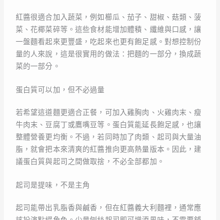
紅醬很適合加入蔬菜，例如櫛瓜、茄子、甜椒、菇類、菠
菜、花椰菜碎等。這些食材能增加體積、纖維與口感，讓
一盤麵看起來更豐盛，吃起來也更有飽足感。對想控制份
量的人來說，這是很實用的做法：把麵的一部分，換成蔬
菜的一部分。
蛋白質可以加，但不必過量
若希望這道麵更適合正餐，可加入雞胸肉、火雞肉末、瘦
牛肉末、豆腐丁或鷹嘴豆等。蛋白質能延長飽足感，也讓
整體營養更均衡。不過，若同時加了肉類、起司與大量油
脂，就會把本來清爽的紅醬推向更高熱量版本。因此，建
議蛋白質與起司之間做取捨，不必全部都加。
起司是提味，不是主角
起司能帶出乳脂香與鹹香，但在紅醬義大利麵裡，通常應