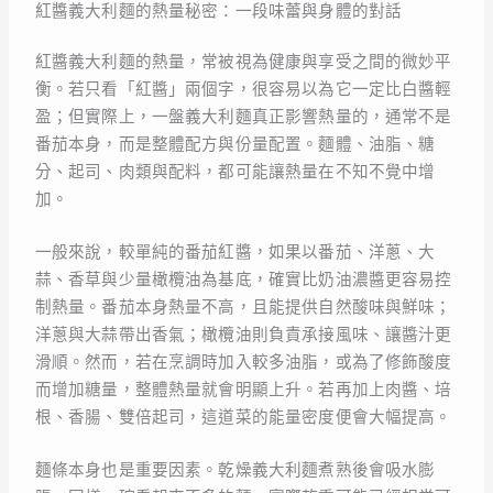
紅醬義大利麵的熱量秘密：一段味蕾與身體的對話
紅醬義大利麵的熱量，常被視為健康與享受之間的微妙平
衡。若只看「紅醬」兩個字，很容易以為它一定比白醬輕
盈；但實際上，一盤義大利麵真正影響熱量的，通常不是
番茄本身，而是整體配方與份量配置。麵體、油脂、糖
分、起司、肉類與配料，都可能讓熱量在不知不覺中增
加。
一般來說，較單純的番茄紅醬，如果以番茄、洋蔥、大
蒜、香草與少量橄欖油為基底，確實比奶油濃醬更容易控
制熱量。番茄本身熱量不高，且能提供自然酸味與鮮味；
洋蔥與大蒜帶出香氣；橄欖油則負責承接風味、讓醬汁更
滑順。然而，若在烹調時加入較多油脂，或為了修飾酸度
而增加糖量，整體熱量就會明顯上升。若再加上肉醬、培
根、香腸、雙倍起司，這道菜的能量密度便會大幅提高。
麵條本身也是重要因素。乾燥義大利麵煮熟後會吸水膨