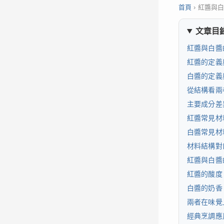
首頁
›
紅醬與
文章目
紅醬與白醬
紅醬的定義
白醬的定義
從結構看兩
主要成分差
紅醬常見材
白醬常見材
材料結構對
紅醬與白醬
紅醬的酸度
白醬的奶香
兩者在味覺
經典烹調應