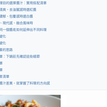
理目的選擇醬汁：實用搭配清單
清爽、去油膩感時選紅醬
濃郁、包覆感時選白醬
、現代感、融合風味時
同一個醬底如何延伸出不同料理
變化
變化
餐的思路
單：下鍋前先確認這些細節
單
單
查清單
醬汁差異，就掌握了料理的方向感