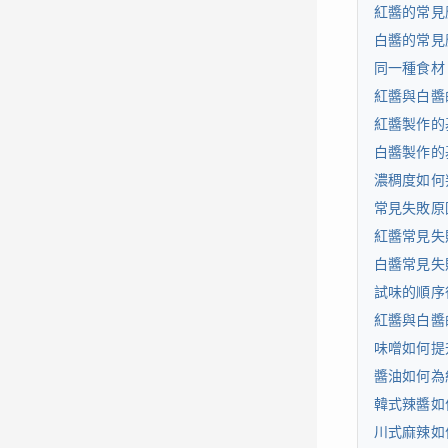
紅醬的常見
白醬的常見
同一種食材
紅醬與白醬
紅醬製作的
白醬製作的
濃稠度如何
常見失敗原
紅醬常見失
白醬常見失
試味的順序
紅醬與白醬
味噌如何提
醬油如何為
韓式辣醬如
川式麻辣如