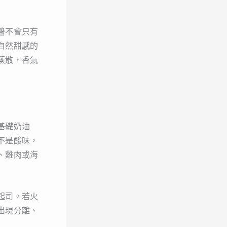
醬不會只有
自然甜感的
蒸散，香氣
基礎奶油
不是酸味，
、雞肉或海
起司。若火
出現分離、