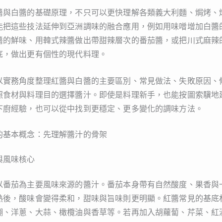
醬與白醬的基礎原理，不只可以更快理解各類義大利麵、焗烤、
能把這些技法延伸到亞洲調味的融合應用，例如用味噌增加白醬
醬的鮮味、用韓式辣醬做出帶甜辣層次的番茄醬，或把川式麻辣
底，做出更有個性的現代料理。
以實務角度整理紅醬與白醬的主要區別、常見做法、失敗原因、
照食材與料理目的選擇醬汁。即使是料理新手，也能按圖索驥地
下廚經驗，也可以從中找到更穩定、更多變化的調味方法。
的基本概念：先理解醬汁的骨架
與風味核心
以番茄為主要風味來源的醬汁。番茄本身帶有自然酸度、果香與
熱後，酸味會變得柔和，甜味與旨味則更明顯。紅醬常見的基底
糊、洋蔥、大蒜、橄欖油與香草等。若再加入胡蘿蔔、芹菜、紅