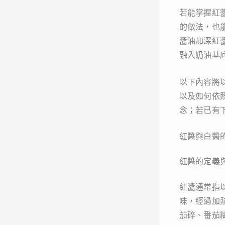
若能掌握紅
的做法，也
醬油加深紅
融入奶油基
以下內容將
以及如何依
念；若已有
紅醬與白醬
紅醬的定義
紅醬通常指
味，經過加
茄碎、番茄