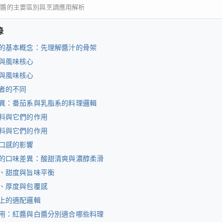
白醬的主要區別與烹調應用解析
錄
的基本概念：先理解醬汁的骨架
與風味核心
與風味核心
者的不同
異：番茄系與乳脂系的料理邏輯
料與它們的作用
料與它們的作用
口感的影響
的口味差異：酸甜清爽與濃醇柔滑
、甜度與旨味平衡
、厚度與包覆感
上的適配邏輯
用：紅醬與白醬分別適合哪些料理