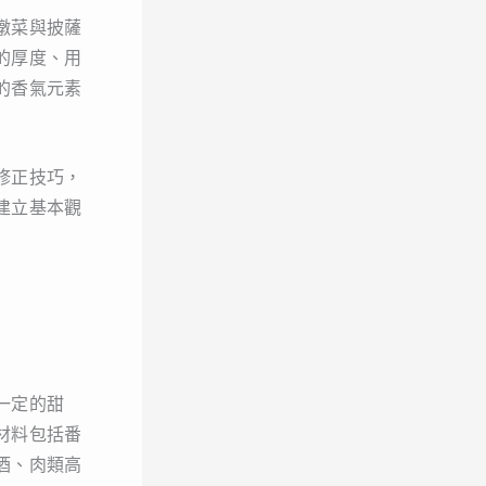
燉菜與披薩
的厚度、用
的香氣元素
修正技巧，
建立基本觀
一定的甜
材料包括番
酒、肉類高