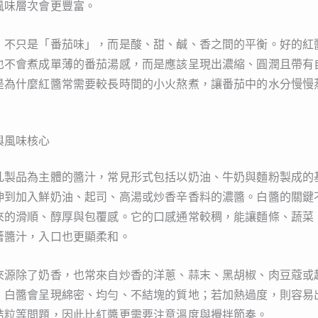
風味層次會更豐富。
，不只是「番茄味」，而是酸、甜、鹹、香之間的平衡。好的紅
也不會煮成單薄的番茄湯感，而是應該呈現出濃縮、圓潤且帶有
是為什麼紅醬常需要較長時間的小火熬煮，讓番茄中的水分慢慢
與風味核心
乳製品為主體的醬汁，常見形式包括以奶油、牛奶與麵粉製成的
伸到加入鮮奶油、起司、高湯或炒香辛香料的濃醬。白醬的關鍵
來的滑順、醇厚與包覆感。它的口感通常較稠，能讓麵條、蔬菜
著醬汁，入口也更顯柔和。
來源除了奶香，也常來自炒香的洋蔥、蒜末、黑胡椒、肉豆蔻或
，白醬會呈現綿密、均勻、不結塊的質地；若加熱過度，則容易
結粒等問題，因此比紅醬更需要注意溫度與攪拌節奏。