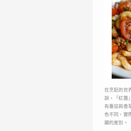
在烹飪的世
說，「紅醬
有番茄與香
色不同，實
顯的差別。