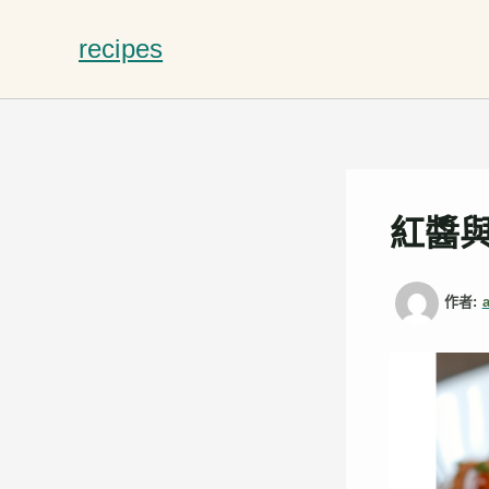
跳
至
recipes
主
要
內
容
紅醬
作者: