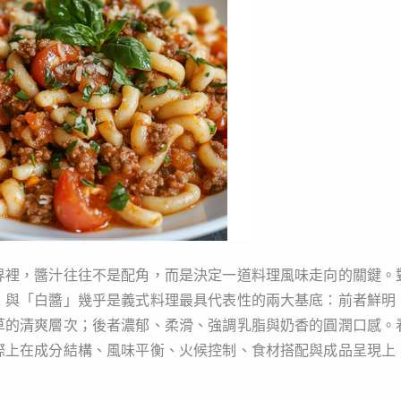
界裡，醬汁往往不是配角，而是決定一道料理風味走向的關鍵。
」與「白醬」幾乎是義式料理最具代表性的兩大基底：前者鮮明
草的清爽層次；後者濃郁、柔滑、強調乳脂與奶香的圓潤口感。
際上在成分結構、風味平衡、火候控制、食材搭配與成品呈現上