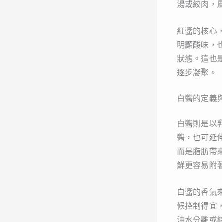
湯或絞肉，
紅醬的核心
明顯酸味，
狀態。這也
逐步凝聚。
白醬的定義
白醬則是以
醬，也可延
而是脂肪帶
鮮更容易附
白醬的香氣
候控制得宜
油水分離或