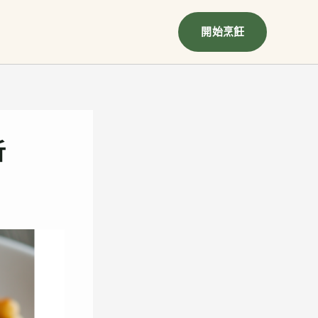
開始烹飪
析