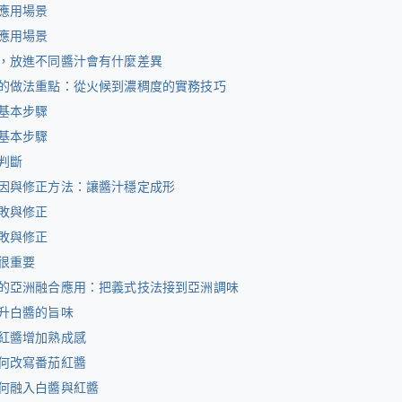
應用場景
應用場景
，放進不同醬汁會有什麼差異
的做法重點：從火候到濃稠度的實務技巧
基本步驟
基本步驟
判斷
因與修正方法：讓醬汁穩定成形
敗與修正
敗與修正
很重要
的亞洲融合應用：把義式技法接到亞洲調味
升白醬的旨味
紅醬增加熟成感
何改寫番茄紅醬
何融入白醬與紅醬