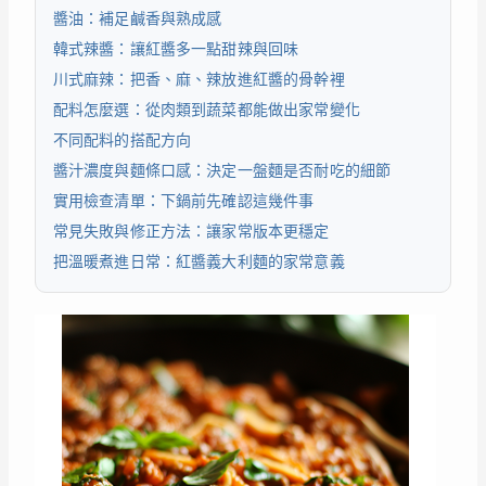
醬油：補足鹹香與熟成感
韓式辣醬：讓紅醬多一點甜辣與回味
川式麻辣：把香、麻、辣放進紅醬的骨幹裡
配料怎麼選：從肉類到蔬菜都能做出家常變化
不同配料的搭配方向
醬汁濃度與麵條口感：決定一盤麵是否耐吃的細節
實用檢查清單：下鍋前先確認這幾件事
常見失敗與修正方法：讓家常版本更穩定
把溫暖煮進日常：紅醬義大利麵的家常意義