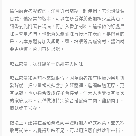
醬油適合搭配絞肉、洋蔥與番茄糊一起使用。若你想做偏
日式、偏家常的版本，可以在炒香洋蔥後加極少量醬油，
讓香氣先附著在鍋底，再加入番茄材料。這樣做的好處是
味道會更均勻，也能避免醬油味直接浮在表面。要留意的
是，若本身還有加入起司、鹽、培根等高鹹食材，醬油就
要更謹慎，否則容易過鹹。
韓式辣醬：讓紅醬多一點甜辣與回味
韓式辣醬和番茄本來就很合，因為兩者都有明顯的果甜與
發酵感。把少量韓式辣醬加入紅醬裡，能讓味道更厚、更
有尾韻，也更適合做成孩子會接受、但大人也覺得有層次
的家庭版本。這種做法特別適合搭配碎牛肉、雞腿肉丁、
蘑菇或玉米粒。
做法上，建議在番茄醬煮到半濃時加入韓式辣醬，並先攪
散再試味。若覺得甜味不足，可以用洋蔥自然炒甜來補，