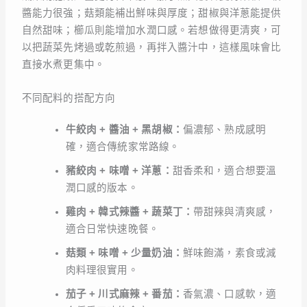
醬能力很強；菇類能補出鮮味與厚度；甜椒與洋蔥能提供
自然甜味；櫛瓜則能增加水潤口感。若想做得更清爽，可
以把蔬菜先烤過或乾煎過，再拌入醬汁中，這樣風味會比
直接水煮更集中。
不同配料的搭配方向
牛絞肉 + 醬油 + 黑胡椒：
偏濃郁、熟成感明
確，適合傳統家常路線。
豬絞肉 + 味噌 + 洋蔥：
甜香柔和，適合想要溫
潤口感的版本。
雞肉 + 韓式辣醬 + 蔬菜丁：
帶甜辣與清爽感，
適合日常快速晚餐。
菇類 + 味噌 + 少量奶油：
鮮味飽滿，素食或減
肉料理很實用。
茄子 + 川式麻辣 + 番茄：
香氣濃、口感軟，適