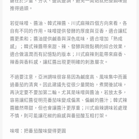
鍵在於少量、分次、邊試邊調，避免一開始就把整鍋味道
推得過頭。
若從味噌、醬油、韓式辣醬、川式麻辣四個方向來看，各
自有不同的作用。味噌提供發酵的厚度與豆香，適合讓紅
醬更柔和；醬油提供鹹香與深色底味，適合增加「熟成
感」；韓式辣醬帶來甜、辣、發酵與微黏稠的綜合效果，
適合做溫潤而有記憶點的版本；川式麻辣則能帶來麻香、
辣香與香料感，讓紅醬出現更明確的刺激層次。
不過要注意，亞洲調味很容易因為鹹度高、風味集中而蓋
過番茄的清爽。因此建議先從很少量開始，煮開後試味，
再決定要不要加第二輪。尤其是味噌與醬油，若放太多，
容易讓紅醬從明亮番茄味變成偏黑、偏鹹的醬汁；韓式辣
醬雖然帶甜，但也會讓醬汁更厚重；川式麻辣調味若處理
不慎，則可能讓花椒的麻感與番茄酸互相打架。
味噌：把番茄酸味變得更圓