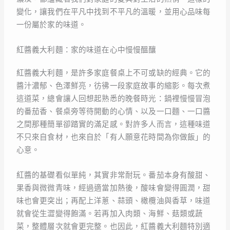
變化，讓我們在平凡中找到不平凡的溫暖，並用心品味每
一份屬於家的味道。
紅醬義大利麵：家的味道在心中慢慢醞釀
紅醬義大利麵，是許多家庭餐桌上不可或缺的經典。它的
醬汁濃郁、色澤鮮亮，彷彿一段家庭故事的縮影。每次煮
這道菜，總會讓人回想起熟悉的晚餐時光：鍋裡慢慢冒泡
的番茄香、餐桌旁等待開動的心情、以及一口麵、一口醬
之間那種簡單卻踏實的滿足感。對許多人而言，這種味道
不只來自食材，也來自於「有人願意花時間為你做飯」的
心意。
紅醬的基礎看似單純，其實非常耐玩。番茄本身有酸甜、
果香與微微青味，經過適當加熱後，酸味會變得圓潤，甜
味也會更突出；再配上洋蔥、蒜頭、橄欖油與香草，味道
就會從生澀變得飽滿。若再加入肉類、海鮮、菇類或蔬
菜，整體層次就會更完整。也因此，紅醬義大利麵特別適