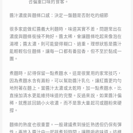
合偏重口味的食客。
醬汁濃度與麵條口感：決定一盤麵是否耐吃的細節
很多家庭做紅醬義大利麵時，味道其實不差，問題常出在
濃度與麵條銜接不夠好。醬太稀，會讓麵條吃起來像泡在
湯裡；醬太濃，則可能變得糊口、過重。理想狀態是醬汁
能輕輕包住麵條，讓每一口都有番茄香，但不至於黏成一
團。
煮麵時，記得保留一點煮麵水。這是很實用的家常技巧，
因為煮麵水含有澱粉，可以幫助醬汁乳化，讓紅醬更均勻
地附著在麵上。當醬汁太濃或太乾時，加一點煮麵水，比
直接加清水更能維持味道的完整。反過來說，如果醬汁偏
稀，就應該回鍋小火收濃，而不是靠大量起司或麵粉來硬
撐。
麵條的熟度也很重要。一般建議煮到接近熟透但仍保有彈
性，再放入醬汁中一起拌煮短時間，讓麵吸收味道。這樣