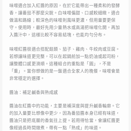
味噌適合加入紅醬的原因，在於它能帶出一種柔和的發酵
香，讓番茄不那麼尖銳。白味噌偏甜、口感較細緻，適合
做溫和路線；較深色的味噌則風味更濃，但用量要更保
守。使用時，最好先用少量熱水或高湯把味噌化開，再加
入醬汁中，這樣比較不容易結塊，也能均勻分布。
味噌紅醬很適合搭配菇類、茄子、雞肉、牛絞肉或豆腐。
若想讓味道更完整，可以在起鍋前加一點奶油或起司粉，
讓整體口感更滑順。這種組合的重點是「圓」，不是
「重」。當你想做的是一盤適合全家人的晚餐，味噌會是
非常穩定的選擇。
醬油：補足鹹香與熟成感
醬油在紅醬中的功能，主要是補深度與提升鹹香輪廓。它
的加入量要比想像中更少，因為番茄醬本身已經有味道，
醬油只是把底層的香氣往上提。若用得恰當，會讓紅醬更
像經過長時間燉煮，帶有一點「熟成」的味道。