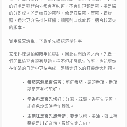
的好處是麵體內外都會有味道，不會出現麵是麵、醬是醬
的分離感。若是較寬的麵型，像是寬扁麵、管麵、螺旋
麵，通常更容易掛住紅醬；細麵則口感較輕，適合較清爽
的版本。
實用檢查清單：下鍋前先確認這幾件事
家常料理最怕臨時手忙腳亂，因此在開始煮之前，先做一
個簡單檢查會很有幫助。這不但能降低失敗率，也能讓你
在忙碌的日常中更快完成一盤穩定好吃的紅醬義大利麵。
番茄來源是否備齊：
新鮮番茄、罐頭番茄、番茄
糊是否有搭配好。
辛香料是否先切好：
洋蔥、蒜頭、香草先準備，
能避免炒鍋時手忙腳亂。
主調味是否先想清楚：
要走味噌、醬油、韓式辣
醬還是川式麻辣，最好先定方向。