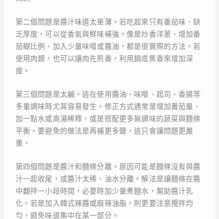
第二個問題是醬汁味道太單薄。若吃起來只有番茄味、缺
乏厚度，可以從香氣與鮮味補強。像是炒香洋蔥、增加番
茄糊比例、加入少量味噌或醬油，都是很實際的方法。若
使用肉類，也可以讓肉先煎香，利用鍋底焦香來增加深
度。
第三個問題是太鹹。這在使用醬油、味噌、起司、香腸等
多重調味時尤其容易發生。修正方式通常是增加番茄量、
加一點水或高湯稀釋，或是搭配更多無調味的蔬菜與麵條
平衡。要避免的做法是再補更多鹽，這只會讓問題更嚴
重。
第四個問題是醬汁和麵條分離。原因可能是麵條沒有與醬
汁一起收尾，或醬汁太稀、油水分離。解法是讓麵條在醬
中翻拌一小段時間，必要時加少量煮麵水，幫助醬汁乳
化。若是加入韓式辣醬或麻辣油脂，則更要注意攪拌均
勻，避免味道集中在某一部分。