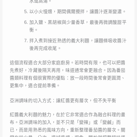
水或高湯。
以小火慢煨，期間偶爾攪拌，讓醬汁逐漸變濃。
加入鹽、黑胡椒與少量香草，最後再微調酸甜平
衡。
拌入煮到接近熟透的義大利麵，讓麵條吸收醬汁
後再完成收尾。
這個流程適合大部分家庭廚房。若時間有限，也可以把醬
先煮好，冷藏後隔天再用，味道通常會更融合。因為番茄
醬類料理有個很實際的優點：放一段時間後常會更圓潤、
更集中，適合提前準備。
亞洲調味的切入方式：讓紅醬更有層次，但不失平衡
紅醬義大利麵的魅力，在於它非常適合作為融合料理的畫
布。亞洲調味的加入，並不只是「變辣」或「變鹹」而
已，而是用熟悉的風味方向，重新整理番茄醬的層次。關