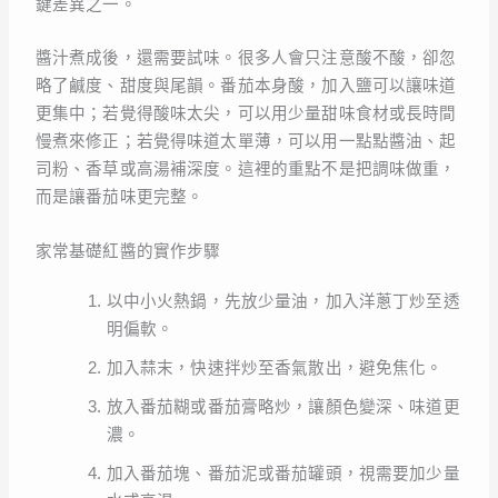
鍵差異之一。
醬汁煮成後，還需要試味。很多人會只注意酸不酸，卻忽
略了鹹度、甜度與尾韻。番茄本身酸，加入鹽可以讓味道
更集中；若覺得酸味太尖，可以用少量甜味食材或長時間
慢煮來修正；若覺得味道太單薄，可以用一點點醬油、起
司粉、香草或高湯補深度。這裡的重點不是把調味做重，
而是讓番茄味更完整。
家常基礎紅醬的實作步驟
以中小火熱鍋，先放少量油，加入洋蔥丁炒至透
明偏軟。
加入蒜末，快速拌炒至香氣散出，避免焦化。
放入番茄糊或番茄膏略炒，讓顏色變深、味道更
濃。
加入番茄塊、番茄泥或番茄罐頭，視需要加少量