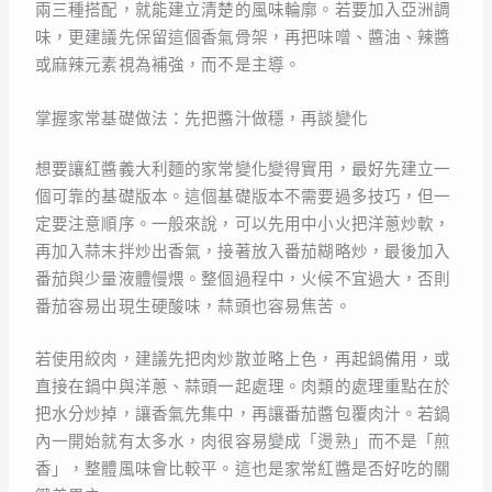
兩三種搭配，就能建立清楚的風味輪廓。若要加入亞洲調
味，更建議先保留這個香氣骨架，再把味噌、醬油、辣醬
或麻辣元素視為補強，而不是主導。
掌握家常基礎做法：先把醬汁做穩，再談變化
想要讓紅醬義大利麵的家常變化變得實用，最好先建立一
個可靠的基礎版本。這個基礎版本不需要過多技巧，但一
定要注意順序。一般來說，可以先用中小火把洋蔥炒軟，
再加入蒜末拌炒出香氣，接著放入番茄糊略炒，最後加入
番茄與少量液體慢煨。整個過程中，火候不宜過大，否則
番茄容易出現生硬酸味，蒜頭也容易焦苦。
若使用絞肉，建議先把肉炒散並略上色，再起鍋備用，或
直接在鍋中與洋蔥、蒜頭一起處理。肉類的處理重點在於
把水分炒掉，讓香氣先集中，再讓番茄醬包覆肉汁。若鍋
內一開始就有太多水，肉很容易變成「燙熟」而不是「煎
香」，整體風味會比較平。這也是家常紅醬是否好吃的關