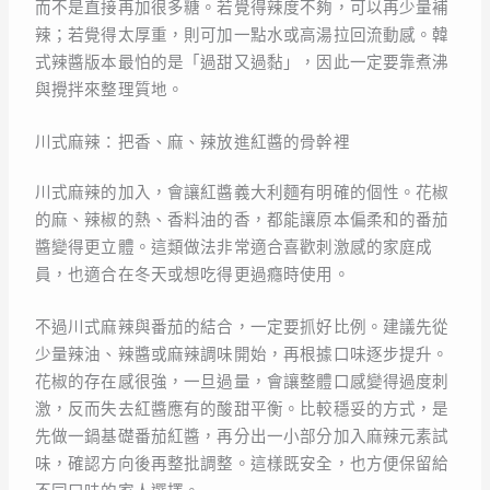
而不是直接再加很多糖。若覺得辣度不夠，可以再少量補
辣；若覺得太厚重，則可加一點水或高湯拉回流動感。韓
式辣醬版本最怕的是「過甜又過黏」，因此一定要靠煮沸
與攪拌來整理質地。
川式麻辣：把香、麻、辣放進紅醬的骨幹裡
川式麻辣的加入，會讓紅醬義大利麵有明確的個性。花椒
的麻、辣椒的熱、香料油的香，都能讓原本偏柔和的番茄
醬變得更立體。這類做法非常適合喜歡刺激感的家庭成
員，也適合在冬天或想吃得更過癮時使用。
不過川式麻辣與番茄的結合，一定要抓好比例。建議先從
少量辣油、辣醬或麻辣調味開始，再根據口味逐步提升。
花椒的存在感很強，一旦過量，會讓整體口感變得過度刺
激，反而失去紅醬應有的酸甜平衡。比較穩妥的方式，是
先做一鍋基礎番茄紅醬，再分出一小部分加入麻辣元素試
味，確認方向後再整批調整。這樣既安全，也方便保留給