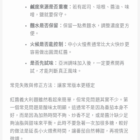
鹹度來源是否重複：
若有起司、培根、醬油、味
噌，鹽就要保守。
麵水是否保留：
保留一點煮麵水，調整濃度更方
便。
火候是否能控制：
中小火慢煮通常比大火快炒更
容易做出圓潤紅醬。
是否先試味：
亞洲調味加入後，一定要煮開再
試，才能判斷真正風味。
常見失敗與修正方法：讓家常版本更穩定
紅醬義大利麵雖然看起來簡單，但常見問題其實不少。第
一個常見問題是酸味太明顯。這通常不是因為番茄本身不
好，而是因為加熱時間不夠、炒香不足，或是醬汁缺少足
夠油脂與甜味來平衡。此時不要急著一次加很多糖，較好
的做法是延長小火煨煮時間，讓番茄自然轉甜，再視情況
微調。