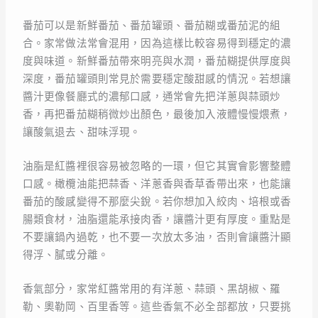
番茄可以是新鮮番茄、番茄罐頭、番茄糊或番茄泥的組
合。家常做法常會混用，因為這樣比較容易得到穩定的濃
度與味道。新鮮番茄帶來明亮與水潤，番茄糊提供厚度與
深度，番茄罐頭則常見於需要穩定酸甜感的情況。若想讓
醬汁更像餐廳式的濃郁口感，通常會先把洋蔥與蒜頭炒
香，再把番茄糊稍微炒出顏色，最後加入液體慢慢煨煮，
讓酸氣退去、甜味浮現。
油脂是紅醬裡很容易被忽略的一環，但它其實會影響整體
口感。橄欖油能把蒜香、洋蔥香與香草香帶出來，也能讓
番茄的酸感變得不那麼尖銳。若你想加入絞肉、培根或香
腸類食材，油脂還能承接肉香，讓醬汁更有厚度。重點是
不要讓鍋內過乾，也不要一次放太多油，否則會讓醬汁顯
得浮、膩或分離。
香氣部分，家常紅醬常用的有洋蔥、蒜頭、黑胡椒、羅
勒、奧勒岡、百里香等。這些香氣不必全部都放，只要挑