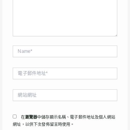
入
內
容...
Name*
電
子
郵
件
網
地
站
址
網
*
址
在
瀏覽器
中儲存顯示名稱、電子郵件地址及個人網站
網址，以供下次發佈留言時使用。