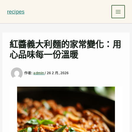
跳
至
recipes
主
要
內
容
紅醬義大利麵的家常變化：用
心品味每一份溫暖
作者:
admin
/
26 2 月, 2026