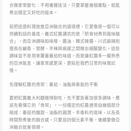
合做家常變化：不用複雜技法，只要掌握幾個重點，就能
煮出穩定又好吃的版本。
若把這道料理放進亞洲融合的語境裡，它更像是一個可以
持續對話的基底。義式紅醬講究的是「把食材煮到風味融
合」，而亞洲調味如味噌、醬油、韓式辣醬、川式麻辣則
擅長在鹹香、發酵、辛辣與麻感之間做出細膩變化。這些
調味並不是用來覆蓋番茄的味道，而是讓紅醬多一層熟悉
的亞洲氣息，讓家常感更深、更貼近我們日常的味覺記
憶。
先理解紅醬的骨架：番茄、油脂與香氣的平衡
要把紅醬義大利麵做得耐吃，先不要急著加很多調味，應
該先看懂它的「骨架」。一份穩定的紅醬通常由幾個部分
組成：番茄的酸甜、油脂的圓潤、辛香料的底味、以及長
時間熬煮後的融合感。只要這四個元素平衡，後續要做亞
洲融合就會很順。