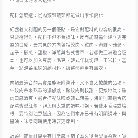
不同口味的家人選擇。
配料怎麼選：從肉類到蔬菜都能做出家常變化
紅醬義大利麵的另一個優點，是它對配料的包容度很高。
只要選得對，配料不但不會搶味，反而能幫醬汁建立更完
整的口感。最常見的方向包括絞肉、雞肉、海鮮、菇類、
茄子、櫛瓜、甜椒、洋蔥與各式香草。若想做亞洲融合版
本，也可以加入豆腐、毛豆、韓式年糕切段、玉米粒，甚
至一點泡菜風味的副材料，讓整盤麵更有層次。
肉類最適合的其實是能吸附醬汁、又不會太搶戲的品項。
牛絞肉帶來熟悉的濃郁感，豬絞肉則較甜、更接地氣；雞
肉口感清爽，適合搭配味噌或韓式辣醬；海鮮則較適合搭
配清爽型紅醬，避免與太重的調味打架。若使用香腸或培
根，要特別注意鹹度，因為它們本身已帶有明顯調味，與
醬油、味噌同時使用時要更節制。
蔬菜則能讓紅醬更有日常感。茄子煮久後會變得柔軟，吸