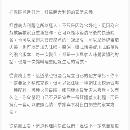
把溫暖煮進日常：紅醬義大利麵的家常意義
紅醬義大利麵之所以迷人，不只是因為它好吃，更因為它
能被無數家庭重新詮釋。它可以是冰箱清冰後的快速晚
餐，也可以是週末慢慢熬煮的一鍋溫暖；可以是傳統番茄
肉醬，也可以是加入味噌、醬油、韓式辣醬或川式麻辣後
的融合版本。每一次變化，都是一次與家人味覺習慣的對
話，也是一次讓料理更貼近生活的嘗試。
從實務上看，這道菜也很適合建立自己的配方筆記。你不
一定要記下精確克數，但可以記住哪一種調味比較適合哪
一種配料、哪種火候最順、哪個版本最受家人喜歡。久而
久之，你會發現自己不只是會煮一盤紅醬義大利麵，而是
擁有一套可以依照心情、季節與食材自由調整的家常方
法。
從情感上看，這道料理則提醒我們：溫暖不一定來自繁複