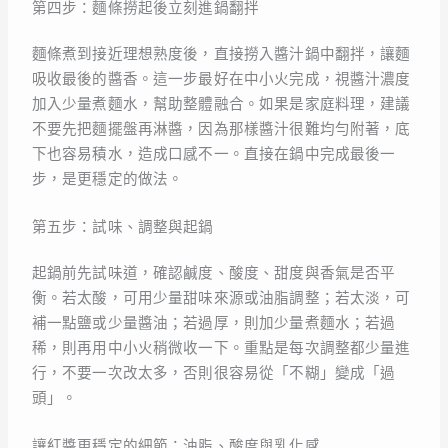
第四步：麵條撈起後立刻進鍋翻拌
麵條煮到接近理想熟度後，直接撈入醬汁鍋中翻拌，讓麵
吸收最後的醬香。這一步最好在中小火完成，視醬汁濃度
加入少量煮麵水，幫助整體融合。如果是家庭料理，建議
不要先把麵擺盤再淋醬，因為那樣醬汁很難均勻附著，底
下也容易積水，造成口感不一。直接在鍋中完成最後一
步，是更穩定的做法。
第五步：試味、調整與起鍋
起鍋前先試味道，確認鹹度、酸度、甜度與香氣是否平
衡。若太酸，可用少量甜味來源或油脂調整；若太淡，可
補一點鹽或少量醬油；若過厚，則加少量煮麵水；若過
稀，則再用中小火稍微收一下。重點是每次調整都少量進
行，不要一次改太多，否則很容易從「不糊」變成「過
頭」。
讓紅醬更穩定的細節：油脂、酸度與乳化感