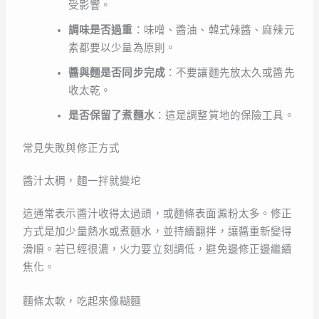
受影響。
調味是否過重
：味噌、醬油、韓式辣醬、麻辣元
素都要以少量為原則。
醬與麵是否同步完成
：不要讓麵先放太久或醬先
收太乾。
是否保留了煮麵水
：這是調整質地的保險工具。
常見失敗與修正方式
醬汁太稠，麵一拌就變坨
這通常表示醬汁收得太過頭，或麵條表面澱粉太多。修正
方式是加少量熱水或煮麵水，並持續翻拌，讓醬重新變得
滑順。若已經很濃，火力要立刻調低，避免邊修正邊繼續
焦化。
麵條太軟，吃起來像糊麵