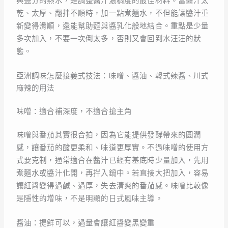
與鹽分的熱水，是調整醬汁濃稠度的最佳材料。當醬汁太
乾、太厚、翻拌不順時，加一點煮麵水，不但能讓醬汁重
新變得滑順，還能幫助麵與醬乳化般地結合。重點是少量
多次加入，不要一次倒太多，否則又會回到水汪汪的狀
態。
亞洲調味怎麼接義式技法：味噌、醬油、韓式辣醬、川式
麻辣的用法
味噌：適合補深度，不適合搶主角
味噌與番茄其實很合拍，因為它能提供發酵帶來的圓潤
感，讓番茄的酸更柔和、味道更厚實。不過味噌的使用方
式要克制，通常適合在醬汁已經有基底時少量加入，先用
煮麵水或醬汁化開，再拌入鍋中。若直接大把加入，容易
讓紅醬變得過鹹、過厚，失去清爽的番茄感。味噌比較像
是隱性的增味，不是明顯的日式風味主導。
醬油：提鮮可以，過量會讓紅醬變黑變重