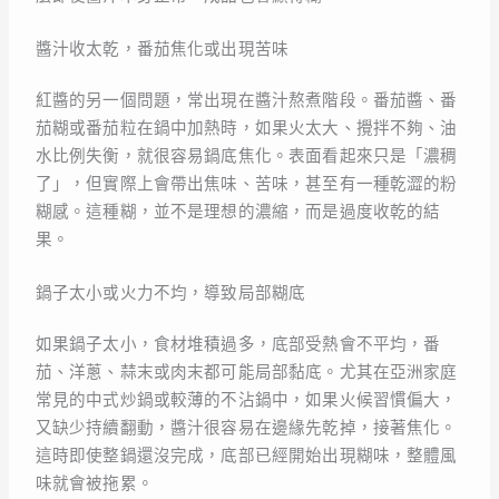
醬汁收太乾，番茄焦化或出現苦味
紅醬的另一個問題，常出現在醬汁熬煮階段。番茄醬、番
茄糊或番茄粒在鍋中加熱時，如果火太大、攪拌不夠、油
水比例失衡，就很容易鍋底焦化。表面看起來只是「濃稠
了」，但實際上會帶出焦味、苦味，甚至有一種乾澀的粉
糊感。這種糊，並不是理想的濃縮，而是過度收乾的結
果。
鍋子太小或火力不均，導致局部糊底
如果鍋子太小，食材堆積過多，底部受熱會不平均，番
茄、洋蔥、蒜末或肉末都可能局部黏底。尤其在亞洲家庭
常見的中式炒鍋或較薄的不沾鍋中，如果火候習慣偏大，
又缺少持續翻動，醬汁很容易在邊緣先乾掉，接著焦化。
這時即使整鍋還沒完成，底部已經開始出現糊味，整體風
味就會被拖累。