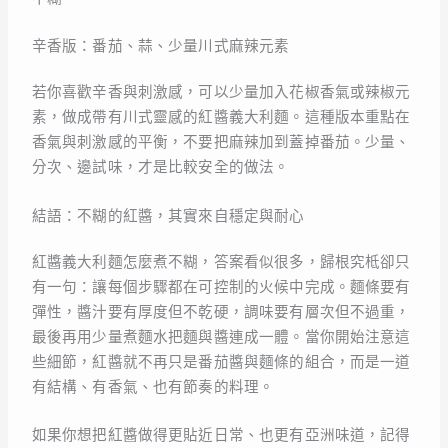
辛香版：番茄、蒜、少量川式麻辣元素
若你喜歡辛香與刺激感，可以少量加入花椒香氣或辣椒元
素，做成帶有川式靈感的紅醬義大利麵。這種版本重點在
香氣與刺激感的平衡，不要把麻辣加到蓋掉番茄。少量、
分次、邊試味，才是比較安全的做法。
結語：不糊的紅醬，其實來自穩定與耐心
紅醬義大利麵怎麼煮不糊，答案看似很多，歸根究柢卻只
有一句：讓每個步驟都在可控制的火候中完成。麵條要有
彈性，醬汁要有厚度但不乾硬，調味要有層次但不過重，
最後再用少量煮麵水把麵與醬連成一體。當你開始注意這
些細節，紅醬就不再只是番茄醬與麵條的組合，而是一道
有結構、有香氣、也有節奏的料理。
如果你想把紅醬做得更貼近日常、也更有亞洲味道，記得