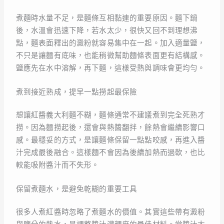
煮麵時水量不足，是麵條互相黏連的重要原因。麵下鍋
後，水溫會迅速下降，若水太少，很快又回不到理想沸
點，麵表面釋出的澱粉就容易集中在一起。加入適量鹽，
不只是讓麵有底味，也能稍微幫助麵條表面更有結構感。
鹽應先在水中溶解，再下麵，這樣受熱與調味會更均勻。
煮到接近熟成，提早一點撈起最保險
想讓紅醬義大利麵不糊，麵條通常不建議煮到完全死熟才
撈。因為麵撈起後，還會與熱醬翻拌，餘熱會繼續影響口
感。最穩妥的方式，是讓麵條保留一點點咬感，再進入醬
汁完成最後融合。這樣麵不會因為後續加熱而過軟，也比
較能吸附醬汁而不失形。
保留煮麵水，是避免乾糊的重要工具
很多人煮紅醬時忽略了煮麵水的價值。其實這些帶有澱粉