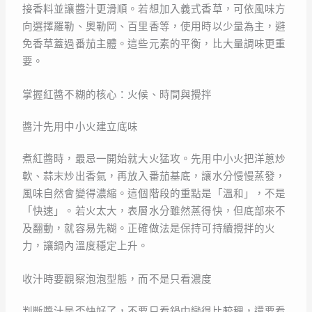
接香料並讓醬汁更滑順。若想加入義式香草，可依風味方
向選擇羅勒、奧勒岡、百里香等，使用時以少量為主，避
免香草蓋過番茄主體。這些元素的平衡，比大量調味更重
要。
掌握紅醬不糊的核心：火候、時間與攪拌
醬汁先用中小火建立底味
煮紅醬時，最忌一開始就大火猛攻。先用中小火把洋蔥炒
軟、蒜末炒出香氣，再放入番茄基底，讓水分慢慢蒸發，
風味自然會變得濃縮。這個階段的重點是「溫和」，不是
「快速」。若火太大，表層水分雖然蒸得快，但底部來不
及翻動，就容易先糊。正確做法是保持可持續攪拌的火
力，讓鍋內溫度穩定上升。
收汁時要觀察泡泡型態，而不是只看濃度
判斷醬汁是否快好了，不要只看鍋中變得比較稠，還要看