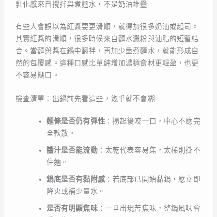
乳化感來自攪拌與煮麵水，不是奶油堆疊
有些人會誤以為紅醬要更滑順，就得加很多奶油或起司。
其實紅醬的滑順，很多時候來自麵水澱粉與油脂的短暫結
合。當麵與醬在鍋中翻拌，再加少量煮麵水，就能形成自
然的包覆感。這種口感比單純增加濃稠食材更輕盈，也更
不容易糊口。
檢查清單：出鍋前先看這些，幾乎就不會糊
麵條是否仍有彈性
：撈起後咬一口，中心不應完
全軟散。
醬汁是否能流動
：太乾代表容易焦，太稀則掛不
住麵。
鍋底是否有黏附感
：若底部已開始黏鍋，應立即
降火或補少量水。
是否有明顯焦味
：一旦出現苦焦味，整鍋風味會