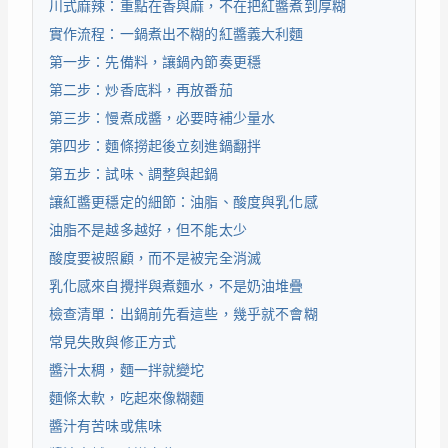
川式麻辣：重點在香與麻，不在把紅醬煮到厚糊
實作流程：一鍋煮出不糊的紅醬義大利麵
第一步：先備料，讓鍋內節奏更穩
第二步：炒香底料，再放番茄
第三步：慢煮成醬，必要時補少量水
第四步：麵條撈起後立刻進鍋翻拌
第五步：試味、調整與起鍋
讓紅醬更穩定的細節：油脂、酸度與乳化感
油脂不是越多越好，但不能太少
酸度要被照顧，而不是被完全消滅
乳化感來自攪拌與煮麵水，不是奶油堆疊
檢查清單：出鍋前先看這些，幾乎就不會糊
常見失敗與修正方式
醬汁太稠，麵一拌就變坨
麵條太軟，吃起來像糊麵
醬汁有苦味或焦味