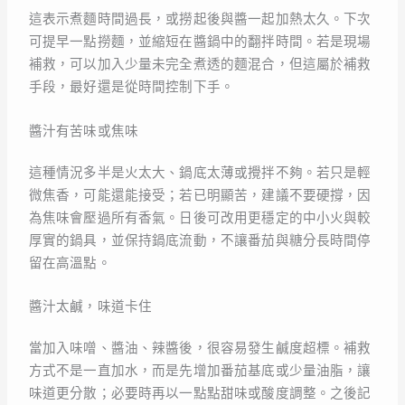
這表示煮麵時間過長，或撈起後與醬一起加熱太久。下次
可提早一點撈麵，並縮短在醬鍋中的翻拌時間。若是現場
補救，可以加入少量未完全煮透的麵混合，但這屬於補救
手段，最好還是從時間控制下手。
醬汁有苦味或焦味
這種情況多半是火太大、鍋底太薄或攪拌不夠。若只是輕
微焦香，可能還能接受；若已明顯苦，建議不要硬撐，因
為焦味會壓過所有香氣。日後可改用更穩定的中小火與較
厚實的鍋具，並保持鍋底流動，不讓番茄與糖分長時間停
留在高溫點。
醬汁太鹹，味道卡住
當加入味噌、醬油、辣醬後，很容易發生鹹度超標。補救
方式不是一直加水，而是先增加番茄基底或少量油脂，讓
味道更分散；必要時再以一點點甜味或酸度調整。之後記