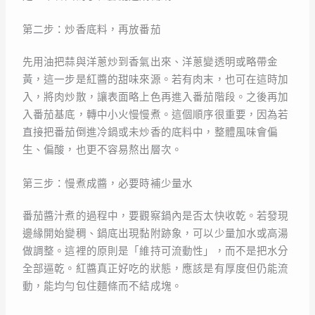
第二步：炒香底料，再放番茄
先用油把蒜與洋蔥炒到香氣出來、洋蔥變透明或略帶金
黃，這一步是紅醬的甜味來源。若有肉末，也可在這時加
入，將肉炒散，讓表面略上色再進入番茄階段。之後再加
入番茄基底，轉中小火慢慢煮。這個順序很重要，因為若
直接把番茄倒進冷鍋或未炒香的底料中，整體風味會偏
生、偏酸，也更不容易熬出層次。
第三步：慢煮成醬，必要時補少量水
番茄醬汁煮的過程中，要觀察鍋內是否太快收乾。若發現
邊緣開始變稠、鍋底出現黏附跡象，可以少量加水或高湯
做調整。這裡的原則是「維持可流動性」，而不是把水分
全部逼乾。紅醬真正好吃的狀態，應該是有厚度但仍能流
動，能均勻包住麵條而不結成塊。