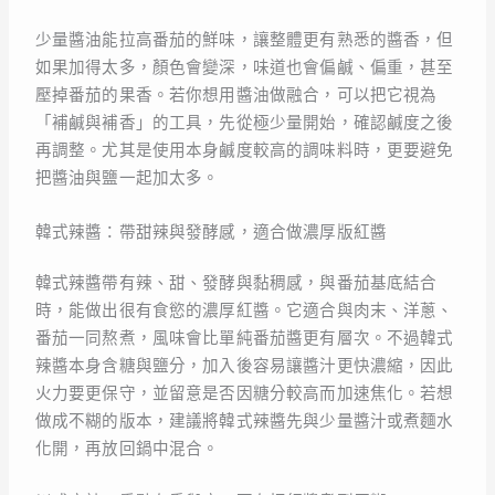
少量醬油能拉高番茄的鮮味，讓整體更有熟悉的醬香，但
如果加得太多，顏色會變深，味道也會偏鹹、偏重，甚至
壓掉番茄的果香。若你想用醬油做融合，可以把它視為
「補鹹與補香」的工具，先從極少量開始，確認鹹度之後
再調整。尤其是使用本身鹹度較高的調味料時，更要避免
把醬油與鹽一起加太多。
韓式辣醬：帶甜辣與發酵感，適合做濃厚版紅醬
韓式辣醬帶有辣、甜、發酵與黏稠感，與番茄基底結合
時，能做出很有食慾的濃厚紅醬。它適合與肉末、洋蔥、
番茄一同熬煮，風味會比單純番茄醬更有層次。不過韓式
辣醬本身含糖與鹽分，加入後容易讓醬汁更快濃縮，因此
火力要更保守，並留意是否因糖分較高而加速焦化。若想
做成不糊的版本，建議將韓式辣醬先與少量醬汁或煮麵水
化開，再放回鍋中混合。