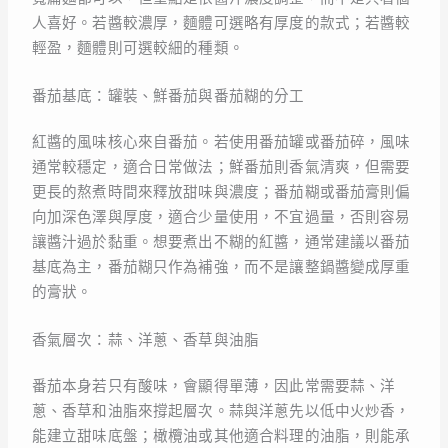
人喜好。若醬較濃厚，麵體可選略有厚度的款式；若醬較
輕盈，麵體則可選較細的種類。
番茄基底：罐裝、鮮番茄與番茄糊的分工
紅醬的風味核心來自番茄。若使用番茄罐或番茄碎，風味
通常較穩定，適合日常做法；鮮番茄則香氣清爽，但需要
更長的熬煮時間來釋放甜味與濃度；番茄糊或番茄膏則偏
向加深色澤與厚度，適合少量使用，不宜過量，否則容易
讓醬汁過於黏重。想要煮出不糊的紅醬，通常建議以番茄
基底為主，番茄糊只作為補強，而不是讓整鍋醬變成厚重
的膏狀。
香氣層次：蒜、洋蔥、香草與油脂
番茄本身若只有酸味，會顯得單薄，因此常需要蒜、洋
蔥、香草和油脂來撐起層次。蒜與洋蔥先以低中火炒香，
能建立甜味底盤；橄欖油或其他適合料理的油脂，則能承