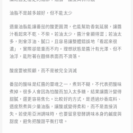
油脂不是越多越好，但不能太少
適量油脂能讓番茄的酸更圓潤，也能幫助香氣延展，讓醬
汁看起來不乾、不柴。若油太少，醬汁會顯得澀；若油太
多，則會浮油、膩口，且容易讓整體錯誤地「看起來很
濃」，實際卻是重而不均。理想狀態是醬汁有光澤、但不
油浮，能附著在麵條表面而不滑落。
酸度要被照顧，而不是被完全消滅
番茄的酸味是紅醬的靈魂之一，煮到不糊，不代表把酸味
煮掉。很多人會因為怕酸而加入太多糖，結果讓醬汁變得
甜膩，還更容易焦化。比較好的方式，是透過炒香底料、
適度熬煮與少量油脂，讓酸感變得柔和，而不是直接消
失。若使用亞洲調味時，也要留意發酵調味本身的鹹度與
甜度，避免把酸甜平衡打壞。