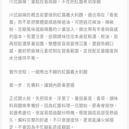
川式麻辣：重點在香與麻，不在把紅醬煮到厚糊
川式麻辣的概念若要接到紅醬義大利麵，適合用在「香氣
層」而不是把整體變成過辣過油。可透過花椒油、辣椒
粉、豆瓣風味或麻辣醬的少量加入，做出帶有辛香與麻感
的版本。但要注意，這類調味往往本身就較濃、較油，若
再搭配濃厚番茄醬，整體很容易變得沉重。要避免糊口
感，最好把麻辣元素控制在提香範圍，並搭配足量酸度與
水分維持平衡。
實作流程：一鍋煮出不糊的紅醬義大利麵
第一步：先備料，讓鍋內節奏更穩
正式開火前，先把蒜末、洋蔥丁、番茄基底、香草、調味
料與麵條準備好。因為紅醬料理一旦開始，節奏會很快，
若邊煮邊切，很容易錯過翻炒時機，導致鍋底局部受熱過
久。備料完整的好處，不只是速度快，更是能讓火候穩
定，不會因為手忙腳亂造成糊鍋。