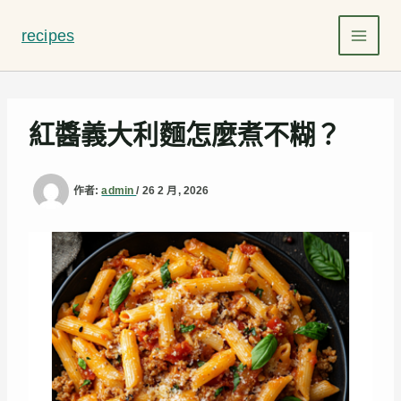
跳
至
recipes
主
要
內
容
紅醬義大利麵怎麼煮不糊？
作者:
admin
/
26 2 月, 2026