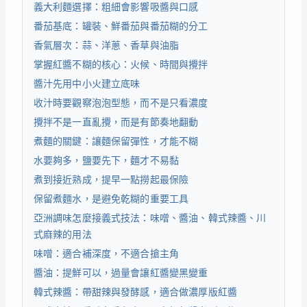
義大利麵選擇：粗細會影響吸醬與口感
番茄基底：罐裝、鮮番茄與番茄糊的分工
香氣層次：蒜、洋蔥、香草與油脂
掌握紅醬不糊的核心：火候、時間與攪拌
醬汁先用中小火建立底味
收汁時要觀察泡泡型態，而不是只看濃度
攪拌不是一直亂攪，而是有節奏地翻動
煮麵的關鍵：讓麵保留彈性，才能不糊
水要夠多，鹽要先下，麵才不易黏
煮到接近熟成，提早一點撈起最保險
保留煮麵水，是避免乾糊的重要工具
亞洲調味怎麼接義式技法：味噌、醬油、韓式辣醬、川
式麻辣的用法
味噌：適合補深度，不適合搶主角
醬油：提鮮可以，過量會讓紅醬變黑變重
韓式辣醬：帶甜辣與發酵感，適合做濃厚版紅醬