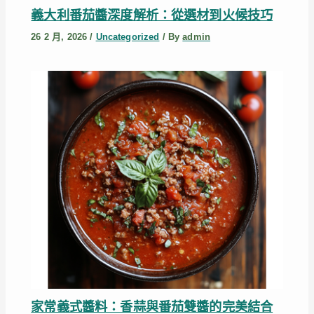
義大利番茄醬深度解析：從選材到火候技巧
26 2 月, 2026
/
Uncategorized
/ By
admin
家常義式醬料：香蒜與番茄雙醬的完美結合