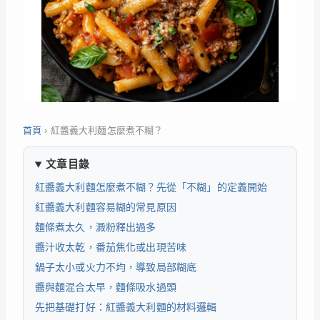
首頁
›
紅醬義大利麵怎麼煮不糊？
文章目錄
紅醬義大利麵怎麼煮不糊？先從「不糊」的定義開始
紅醬義大利麵容易糊的常見原因
麵條煮太久，澱粉釋出過多
醬汁收太乾，番茄焦化或出現苦味
鍋子太小或火力不均，導致局部糊底
醬與麵混合太早，麵條吸水過頭
先把基礎打好：紅醬義大利麵的材料邏輯