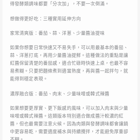
得發酵類調味都要「分次加」，不要一次倒滿。
想做得更好吃：三種實用延伸方向
家常清爽版：番茄、蒜、洋蔥、少量醬油提味
如果你想要日常快速又不易失手，可以用最基本的番茄、
蒜、洋蔥打底，再用少量醬油提鮮。這種做法的重點是讓
紅醬保留清楚的番茄感，適合忙碌時快速上桌，也最不容
易煮糊。只要把麵條煮到適當熟度，再與醬一起拌勻，就
能得到穩定表現。
濃厚融合版：番茄、肉末、少量味噌或韓式辣醬
如果想要更厚實、更下飯感的風味，可以加入肉末與少量
味噌或韓式辣醬。這類版本特別適合做成醬汁較濃的紅
醬，但也最需要注意火候。因為肉類與發酵調味都會讓鍋
中更容易乾，需要適度補水與持續攪拌，才能避免厚重卻
不糊。