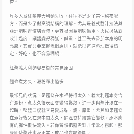
香。
許多人煮紅醬義大利麵失敗，往往不是少了某個秘密配
方，而是少了對烹調結構的理解。尤其是義式醬汁技法與
亞洲調味習慣結合時，更容易因為調味偏重、火候過猛或
收汁過度，讓醬變得稠膩、鹹重，甚至失去番茄本身的明
亮感。其實只要掌握幾個原則，就能把這道料理做得穩
定、好吃、也不容易糊鍋。
紅醬義大利麵容易糊的常見原因
麵條煮太久，澱粉釋出過多
最常見的狀況，是麵條在水裡待得太久。義大利麵本身含
有澱粉，煮太久後表面會變得鬆散，進一步與醬汁混在一
起時，整體口感就容易變成黏、爛、厚重。尤其如果麵條
在煮好後又在鍋中悶太久，餘溫會持續讓它變軟，原本應
有的彈性很快流失。若你習慣把麵煮到非常軟才撈起，那
麼即使醬汁本身正常，成品也會顯得糊。