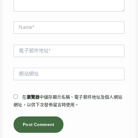
Name*
電
子
郵
件
網
地
站
址
網
*
址
在
瀏覽器
中儲存顯示名稱、電子郵件地址及個人網站
網址，以供下次發佈留言時使用。