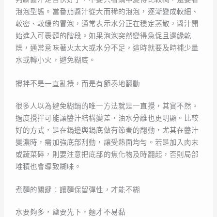
泡泡型態。當番茄醬汁從大而稀的泡泡，逐漸變成較細、
較密、較緩的冒泡，通常表示水分正在穩定蒸散，醬汁開
始進入可裹麵的階段。如果泡泡突然變得急促且邊緣乾
燥，通常意味著火太大或水分不足，這時就要及時補少量
水或轉小火，避免糊底。
攪拌不是一直亂攪，而是有節奏地翻動
很多人以為避免糊鍋的唯一方法就是一直攪，其實不然。
過度攪拌可能讓醬汁結構變差，油水分離也更明顯。比較
好的方式，是在鍋邊與鍋底做有節奏的翻動，尤其在醬汁
變濃時，需加強底部刮動，讓受熱面均勻。若是加入肉末
或蔬菜碎，則要注意把底部的焦化物及時翻起，否則局部
堆積也會導致糊味。
煮麵的關鍵：讓麵保留彈性，才能不糊
水要夠多，鹽要先下，麵才不易黏