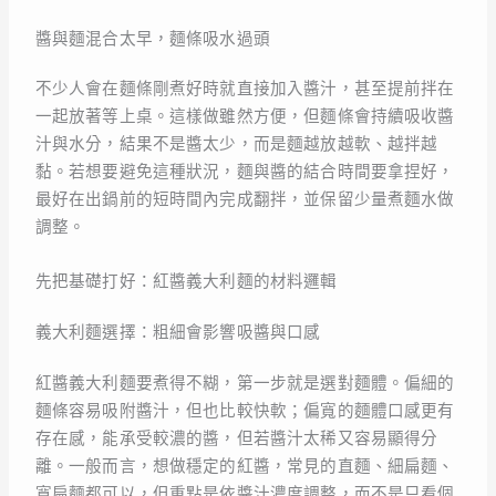
醬與麵混合太早，麵條吸水過頭
不少人會在麵條剛煮好時就直接加入醬汁，甚至提前拌在
一起放著等上桌。這樣做雖然方便，但麵條會持續吸收醬
汁與水分，結果不是醬太少，而是麵越放越軟、越拌越
黏。若想要避免這種狀況，麵與醬的結合時間要拿捏好，
最好在出鍋前的短時間內完成翻拌，並保留少量煮麵水做
調整。
先把基礎打好：紅醬義大利麵的材料邏輯
義大利麵選擇：粗細會影響吸醬與口感
紅醬義大利麵要煮得不糊，第一步就是選對麵體。偏細的
麵條容易吸附醬汁，但也比較快軟；偏寬的麵體口感更有
存在感，能承受較濃的醬，但若醬汁太稀又容易顯得分
離。一般而言，想做穩定的紅醬，常見的直麵、細扁麵、
寬扁麵都可以，但重點是依醬汁濃度調整，而不是只看個