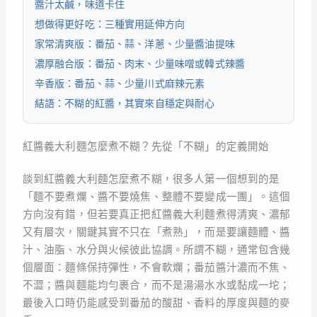
醬汁太鹹，味道卡住
想做得更好吃：三種實用延伸方向
家常清爽版：番茄、蒜、洋蔥、少量醬油提味
濃厚融合版：番茄、肉末、少量味噌或韓式辣醬
辛香版：番茄、蒜、少量川式麻辣元素
結語：不糊的紅醬，其實來自穩定與耐心
紅醬義大利麵怎麼煮不糊？先從「不糊」的定義開始
談到紅醬義大利麵怎麼煮不糊，很多人第一個想到的是
「麵不要煮爛、醬不要燒焦、整體不要變成一團」。這個
方向沒有錯，但若要真正把紅醬義大利麵煮得清爽、濃郁
又有層次，關鍵其實不只在「煮熟」，而是要讓麵體、醬
汁、油脂、水分與火候彼此協調。所謂不糊，通常包含幾
個層面：麵條保持彈性，不會軟爛；番茄醬汁濃而不焦、
不澀；醬與麵能均勻裹合，而不是湯湯水水或黏成一坨；
最後入口時仍能感受到番茄的酸甜、香料的厚度與麵的麥