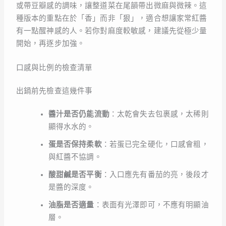
或帶豆瓣感的調味，讓整道菜在尾韻帶出微麻與微辣。這
種版本的重點在於「香」而非「狠」，適合想讓家常紅醬
有一點醒神感的人。若你對麻度較敏感，建議先從極少量
開始，再逐步加強。
口感與比例的檢查清單
出鍋前先檢查這幾件事
醬汁是否仍能流動
：太乾會失去包裹感，太稀則
顯得水水的。
蛋是否保持柔軟
：若蛋已完全硬化，口感會粗，
與紅醬不協調。
酸甜鹹是否平衡
：入口應先有番茄的亮，後段才
是醬的深度。
油脂是否適量
：表面有光澤即可，不應有明顯油
層。