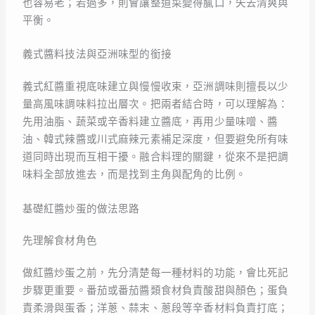
也容易老；若過多，則會讓整道菜變得膩口，失去清爽與
平衡。
義式醬料技法與亞洲味型的銜接
義式紅醬重視底味建立與慢慢收束，亞洲調味則擅長以少
量高風味調味料拉出層次。把兩者結合時，可以理解為：
先用油脂、蔬菜或辛香料建立醬底，再用少量味噌、醬
油、韓式辣醬或川式麻辣元素補足深度，但要避免所有味
道同時出現而互相干擾。融合料理的關鍵，從來不是把調
味料全部放進去，而是找到主角與配角的比例。
基礎紅醬炒蛋的做法思路
先理解食材角色
做紅醬炒蛋之前，先分清楚每一種材料的功能，會比死記
步驟更重要。番茄或番茄醬類食材負責酸甜與顏色；蛋負
責柔滑與蛋香；洋蔥、蒜末、蔥段等辛香材料負責打底；