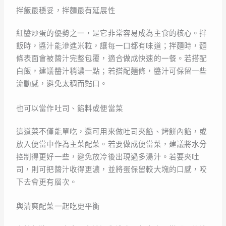
拌飯最穩妥，拌麵最有延展性
紅醬炒蛋的優勢之一，是它非常容易成為主食的核心。拌
飯時，醬汁能滲進米粒，讓每一口都有味道；拌麵時，麵
條表面會被醬汁完整包覆，適合做成快速的一餐。若搭配
白飯，建議醬汁稍濃一點；若搭配麵條，醬汁可保留一些
流動感，避免太稠而黏口。
也可以當作吐司、餡料或便當菜
這道菜不僅能單吃，還可用來做吐司夾餡、烤餅內餡，或
放入便當中作為主菜配菜。若要做成便當菜，建議將水分
控制得更好一些，避免放冷後出現過多湯汁。若要夾吐
司，則可把醬汁收得更濃，並將蛋保留較大塊的口感，咬
下去會更有層次。
與清爽配菜一起吃更平衡