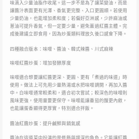
味滴入少量油脂作收尾。這一步不是為了讓菜變油，而是
讓醬汁表面更有光澤、香氣更完整、入口更圓順。若使用
少量奶油，也能增加柔和度；若偏好亞洲感，少許麻油或
蔥油可提升香氣，但一定要少量，避免蓋過紅醬主體。完
成後建議立即食用，因為炒蛋類料理放久後口感會下降。
四種融合版本：味噌、醬油、韓式辣醬、川式麻辣
味噌紅醬炒蛋：增加發酵厚度
味噌適合想要讓紅醬更深、更圓、更有「煮過的味道」時
使用。做法上可先用少量熱湯或水把味噌調開，再加入醬
中。白味噌通常較柔和，適合初次嘗試；較深色的味噌則
風味更強，使用量要更保守。味噌能讓番茄的酸更內斂，
也能讓蛋香顯得更厚實，特別適合拌飯。
醬油紅醬炒蛋：提升鹹鮮與鍋氣感
醬油在這道菜中扮演的是修飾與增深的角色。它能讓紅醬