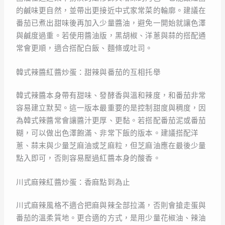
的鹹味更自然，並帶出更接近中式家常菜的輪廓。建議在
番茄已煮出甜味後再加入少量醬油，避免一開始就讓色澤
與鹹度過重。若使用醬油版，黑胡椒、洋蔥與蒜的搭配通
常會更順，適合搭配白飯、麵條或吐司。
韓式辣醬紅醬炒蛋：甜辣與番茄的互相托舉
韓式辣醬本身帶有甜味、發酵香與溫和辣度，和番茄非常
容易建立默契。這一版本最重要的是控制甜度與稠度，因
為韓式辣醬常會讓醬汁更厚、更黏。若搭配番茄泥或番茄
糊，可以做出色澤飽滿、非常下飯的版本。建議搭配洋
蔥、蒜末與少量芝麻油或芝麻粒，但芝麻油應在最後少量
點入即可，否則容易壓過紅醬本身的酸香。
川式麻辣紅醬炒蛋：香麻點到為止
川式麻辣風格不適合把麻與辣全部拉滿，否則會搶走蛋與
番茄的溫柔質地。更合適的方式，是用少量花椒油、辣油