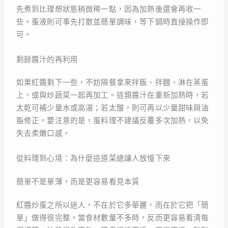
先煮到比理想狀態稍微稀一點，因為加熱後還會再收一
些。蛋液則可事先打散並簡單調味，等下鍋時直接操作即
可。
剩餘醬汁的再利用
如果紅醬剩下一些，不妨隔餐拿來拌飯、拌麵、淋在蒸蛋
上，或與炒蔬菜一起再加工。這類醬汁在重新加熱時，若
太乾可補少量水或高湯；若太酸，則可再以少量甜味與油
脂修正。要注意的是，蛋料理不建議反覆多次加熱，以免
失去柔嫩口感。
從料理到心境：為什麼這道菜總讓人放慢下來
簡單不是單薄，而是更容易看見本質
紅醬炒蛋之所以迷人，不在於它多華麗，而在於它把「簡
單」做得很完整。當食材數量不多時，反而更容易看清每