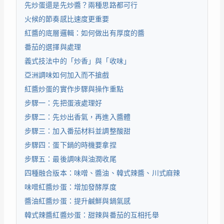
先炒蛋還是先炒醬？兩種思路都可行
火候的節奏感比速度更重要
紅醬的底層邏輯：如何做出有厚度的醬
番茄的選擇與處理
義式技法中的「炒香」與「收味」
亞洲調味如何加入而不搶戲
紅醬炒蛋的實作步驟與操作重點
步驟一：先把蛋液處理好
步驟二：先炒出香氣，再進入醬體
步驟三：加入番茄材料並調整酸甜
步驟四：蛋下鍋的時機要拿捏
步驟五：最後調味與油潤收尾
四種融合版本：味噌、醬油、韓式辣醬、川式麻辣
味噌紅醬炒蛋：增加發酵厚度
醬油紅醬炒蛋：提升鹹鮮與鍋氣感
韓式辣醬紅醬炒蛋：甜辣與番茄的互相托舉