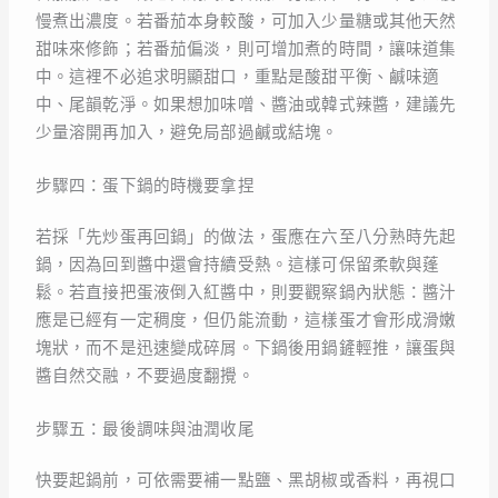
慢煮出濃度。若番茄本身較酸，可加入少量糖或其他天然
甜味來修飾；若番茄偏淡，則可增加煮的時間，讓味道集
中。這裡不必追求明顯甜口，重點是酸甜平衡、鹹味適
中、尾韻乾淨。如果想加味噌、醬油或韓式辣醬，建議先
少量溶開再加入，避免局部過鹹或結塊。
步驟四：蛋下鍋的時機要拿捏
若採「先炒蛋再回鍋」的做法，蛋應在六至八分熟時先起
鍋，因為回到醬中還會持續受熱。這樣可保留柔軟與蓬
鬆。若直接把蛋液倒入紅醬中，則要觀察鍋內狀態：醬汁
應是已經有一定稠度，但仍能流動，這樣蛋才會形成滑嫩
塊狀，而不是迅速變成碎屑。下鍋後用鍋鏟輕推，讓蛋與
醬自然交融，不要過度翻攪。
步驟五：最後調味與油潤收尾
快要起鍋前，可依需要補一點鹽、黑胡椒或香料，再視口