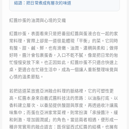
結語：把日常煮成有層次的味道
紅醬炒蛋的油潤與心境的交織
紅醬炒蛋，表面看來只是把番茄紅醬與蛋液合在一起的家
常料理，實際上卻是一道很能體現「平衡」的菜。它同時
有酸、甜、鹹、鮮，也有滑嫩、油潤、濃稠與柔和；做得
好時，醬汁會包裹蛋香，入口不乾不膩，像是把日常的匆
忙慢慢安放下來。也正因如此，紅醬炒蛋不只適合快速上
桌，更適合在忙碌生活中，成為一個讓人重新整理味覺與
心情的溫柔節點。
若把這道菜放進亞洲融合料理的脈絡裡，它的可塑性更
高。紅醬本身來自義式醬料技法的思路：以油脂打底、以
香料建立層次、以番茄提供酸甜與厚度，再透過收汁讓風
味集中；而蛋在亞洲家常菜裡，則常扮演「承接醬汁、緩
和刺激、增加圓潤感」的角色。當這兩者相遇，便形成一
種非常實用的融合語言：既保留西式紅醬的結構，也擁有