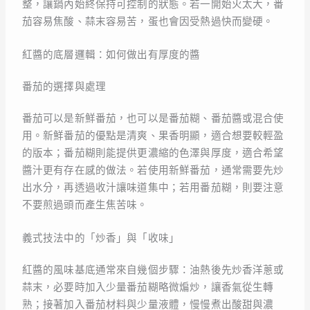
整，讓鍋內始終保持可控制的狀態。若一開始火太大，番
茄容易焦酸、蒜末容易苦，蛋也會因受熱過快而變硬。
紅醬的底層邏輯：如何做出有厚度的醬
番茄的選擇與處理
番茄可以是新鮮番茄，也可以是番茄糊、番茄醬或混合使
用。新鮮番茄的優點是清爽、果香明顯，適合想要較輕盈
的版本；番茄糊則能提供更濃縮的色澤與厚度，適合希望
醬汁更有存在感的做法。若使用新鮮番茄，通常需要先炒
出水分，再透過收汁讓味道集中；若用番茄糊，則要注意
不要煎過頭而產生焦苦味。
義式技法中的「炒香」與「收味」
紅醬的風味基底通常來自幾個步驟：油熱後先炒香洋蔥或
蒜末，必要時加入少量番茄糊略微煸炒，讓香氣從生轉
熟；接著加入番茄材料與少量液體，慢慢煮出酸甜與濃