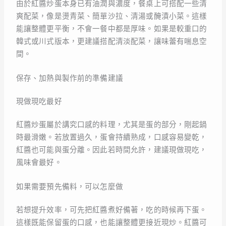
由於紅醬炒蛋本身已有油潤與濃度，餐桌上可搭配一些清
爽配菜，像是燙青菜、簡單沙拉、清湯或醃漬小菜。這樣
能讓整體更平衡，不會一餐中都是厚味。如果是較重口的
韓式或川式版本，更建議搭配清淡配菜，讓味蕾有喘息空
間。
保存、加熱與製作前的準備建議
現做現吃最好
紅醬炒蛋屬於講究口感的料理，尤其是蛋的部分，剛起鍋
時最滑嫩。若放置過久，蛋會持續熟成，口感容易變乾，
紅醬也可能與蛋分離。因此若時間允許，建議現做現吃，
風味會最好。
如果需要預先備料，可以怎麼做
若想提升效率，可先把紅醬煮好備著，吃的時候再下蛋。
這樣既能保留蛋的口感，也能讓整體更接近現炒。紅醬可