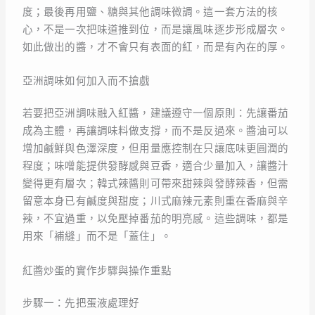
度；最後再用鹽、糖與其他調味微調。這一套方法的核
心，不是一次把味道推到位，而是讓風味逐步形成層次。
如此做出的醬，才不會只有表面的紅，而是有內在的厚。
亞洲調味如何加入而不搶戲
若要把亞洲調味融入紅醬，建議遵守一個原則：先讓番茄
成為主體，再讓調味料做支撐，而不是反過來。醬油可以
增加鹹鮮與色澤深度，但用量應控制在只讓底味更圓潤的
程度；味噌能提供發酵感與豆香，適合少量加入，讓醬汁
變得更有層次；韓式辣醬則可帶來甜辣與發酵辣香，但需
留意本身已有鹹度與甜度；川式麻辣元素則重在香麻與辛
辣，不宜過重，以免壓掉番茄的明亮感。這些調味，都是
用來「補縫」而不是「蓋住」。
紅醬炒蛋的實作步驟與操作重點
步驟一：先把蛋液處理好