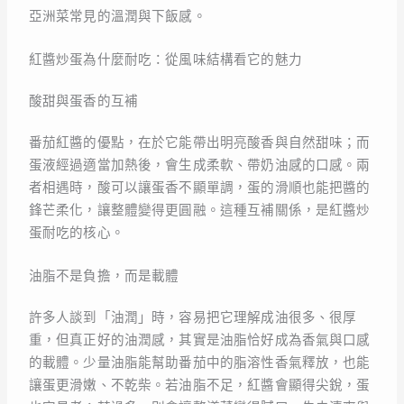
亞洲菜常見的溫潤與下飯感。
紅醬炒蛋為什麼耐吃：從風味結構看它的魅力
酸甜與蛋香的互補
番茄紅醬的優點，在於它能帶出明亮酸香與自然甜味；而
蛋液經過適當加熱後，會生成柔軟、帶奶油感的口感。兩
者相遇時，酸可以讓蛋香不顯單調，蛋的滑順也能把醬的
鋒芒柔化，讓整體變得更圓融。這種互補關係，是紅醬炒
蛋耐吃的核心。
油脂不是負擔，而是載體
許多人談到「油潤」時，容易把它理解成油很多、很厚
重，但真正好的油潤感，其實是油脂恰好成為香氣與口感
的載體。少量油脂能幫助番茄中的脂溶性香氣釋放，也能
讓蛋更滑嫩、不乾柴。若油脂不足，紅醬會顯得尖銳，蛋