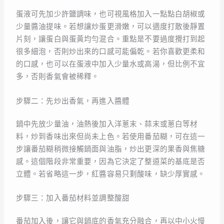
蛋液可先加少許鹽調味，也可視風格加入一點點白胡椒或
少量醬油提味。若想讓炒蛋更滑嫩，可以適度打散後靜置
片刻，讓蛋白與蛋黃均勻混合。重點是不要過度攪打到起
很多細泡，否則炒出來的口感可能偏乾。若你喜歡更柔和
的口感，也可以在蛋液中加入少量水或高湯，但比例不宜
多，否則香氣會被稀釋。
步驟二：先炒出香氣，再進入醬體
鍋中先放少量油，油熱後加入洋蔥末、蒜末或蔥白等材
料，炒到香味出來但尚未上色。若使用番茄糊，可在這一
步讓番茄糊稍微接觸鍋面與油脂，炒出更深的果香與焦糖
感。這個階段非常重要，因為它決定了整道菜的基底是否
立體。若省略這一步，紅醬容易只剩酸味，缺少厚實感。
步驟三：加入番茄材料並調整酸甜
番茄加入後，讓它與鍋底的香氣充分融合，再以中小火慢