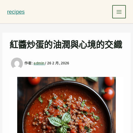
跳
至
recipes
主
要
內
容
紅醬炒蛋的油潤與心境的交織
作者:
admin
/
26 2 月, 2026