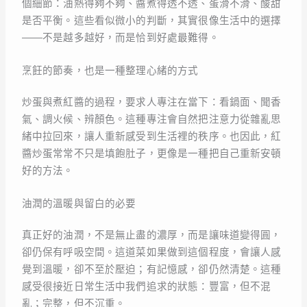
個細節：油熱得夠不夠、醬煮得透不透、蛋滑不滑、酸甜
是否平衡。這些看似微小的判斷，其實很像生活中的選擇
——不是越多越好，而是恰到好處最難得。
烹飪的節奏，也是一種整理心緒的方式
炒蛋與煮紅醬的過程，要求人專注在當下：看鍋面、聞香
氣、調火候、辨顏色。這種專注會自然把注意力從雜亂思
緒中拉回來，讓人重新感受到生活裡的秩序。也因此，紅
醬炒蛋常常不只是填飽肚子，更像是一種把自己重新安頓
好的方法。
油潤的溫暖與留白的必要
真正好的油潤，不是無止盡的濃厚，而是讓味道變得圓，
卻仍保有呼吸空間。這道菜如果做到這個程度，會讓人感
覺到溫暖，卻不至於壓迫；有記憶感，卻仍然清楚。這種
感受很接近日常生活中我們追求的狀態：豐富，但不混
亂；完整，但不沉重。