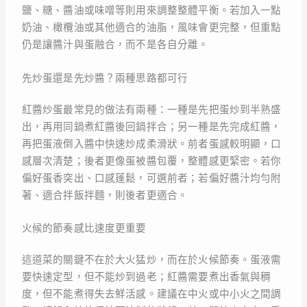
鹽、糖、醬油或味噌等則用來調整整體平衡。若加入一點
奶油、橄欖油或其他適合的油脂，風味會更完整，但重點
仍是讓醬汁與蛋融合，而不是各自分離。
先炒蛋還是先炒醬？兩種思路都可行
紅醬炒蛋最常見的做法有兩種：一種是先把蛋炒到半熟盛
出，再用同鍋煮紅醬後回鍋拌合；另一種是先完成紅醬，
再把蛋液倒入醬中快速炒成柔滑狀。前者蛋感較明顯，口
感層次清楚；後者更像蛋被醬包覆，整體感更緊密。若你
偏好蛋香突出、口感蓬鬆，可選前者；若偏好醬汁均勻附
著、適合拌飯拌麵，則後者更適合。
火候的節奏感比速度更重要
這道菜的關鍵不在於大火猛炒，而在於火候節奏。蛋液需
要快速定型，但不能炒到過老；紅醬需要煮出香氣與稠
度，但不能煮得失去鮮活感。建議在中火或中小火之間調