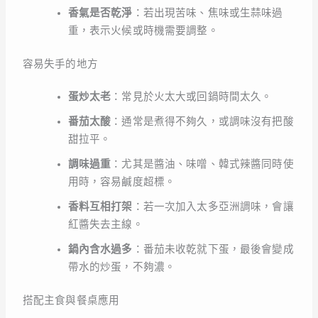
香氣是否乾淨
：若出現苦味、焦味或生蒜味過
重，表示火候或時機需要調整。
容易失手的地方
蛋炒太老
：常見於火太大或回鍋時間太久。
番茄太酸
：通常是煮得不夠久，或調味沒有把酸
甜拉平。
調味過重
：尤其是醬油、味噌、韓式辣醬同時使
用時，容易鹹度超標。
香料互相打架
：若一次加入太多亞洲調味，會讓
紅醬失去主線。
鍋內含水過多
：番茄未收乾就下蛋，最後會變成
帶水的炒蛋，不夠濃。
搭配主食與餐桌應用