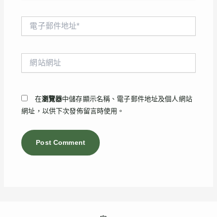
電
子
郵
件
網
地
站
址
網
*
址
在
瀏覽器
中儲存顯示名稱、電子郵件地址及個人網站
網址，以供下次發佈留言時使用。