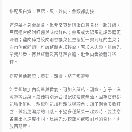
搭配蛋白質：豆腐、蛋、雞肉、魚類都能接
這道菜本身偏蔬食，但非常容易與蛋白質食材一起升級。
豆腐適合吸附紅醬與味噌鮮味；煎蛋或太陽蛋能讓整體更
滑順；雞肉碎或絞肉則會讓菜色更接近一鍋到底的主菜；
白肉魚或鮮蝦則可讓整體更加輕盈。若加入肉類，建議先
單獨煎香，再與紅醬及西葫蘆合體，避免肉香被醬汁稀
釋。
搭配其他蔬菜：蘑菇、甜椒、茄子都很穩
如果想增加內容量與香氣，可加入蘑菇、甜椒、茄子、洋
蔥絲等蔬菜。蘑菇特別適合搭配味噌或醬油，因為它們都
能強化鮮味；甜椒則能加強甜味與顏色；茄子則會吸收紅
醬，做出更濃厚的口感。不過多種蔬菜一起炒時，要注意
各自出水速度不同，建議先炒較難熟或較耐煮的食材，再
放西葫蘆。