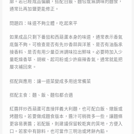
廓。若已經成品偏鹹，搭配白飯、麵包或無調味的麵食，
通常比再加鹽更能修正。
問題四：味道不夠立體，吃起來平
如果成品只剩下番茄和西葫蘆本身的味道，通常表示香氣
底盤不夠。可檢查是否有先炒香蒜與洋蔥、是否有油脂承
接香料、是否有用少量亞洲調味拉出鮮味。必要時加入少
量乾燥香草、胡椒、起司粉或少許麻辣香氣，通常就能把
層次補回來。
搭配與應用：讓一道菜變成多用途常備菜
搭配主食：麵、飯、麵包都合適
紅醬拌炒西葫蘆可直接拌義大利麵，也可配白飯、燉飯或
烤麵包。若要做成麵食版本，醬汁可稍微多一些，讓麵條
更容易裹醬；若配飯，則建議保留較乾爽的質地，方便入
口。若家中有餘料，也可當作三明治或烤餅內餡。