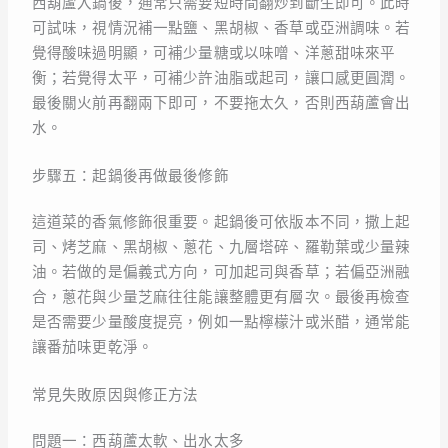
西葫蘆入鍋後，通常只需要短時間翻炒到斷生即可。此時
可試味，視情況補一點鹽、黑胡椒、香草或亞洲調味。若
覺得酸味過明顯，可補少量糖或以味噌、洋蔥甜味來平
衡；若覺得太平，可補少許油脂或起司，讓口感更圓潤。
最後關火前再翻兩下即可，不要拖太久，否則西葫蘆會出
水。
步驟五：起鍋後再做最後修飾
這道菜的香氣修飾很重要。起鍋後可依版本不同，撒上起
司、烤芝麻、黑胡椒、蔥花、九層塔碎、羅勒葉或少量辣
油。若做的是偏義式方向，可加起司與香草；若偏亞洲融
合，蔥花與少量芝麻往往能讓整體更有層次。最後再檢查
是否需要少量酸度提亮，例如一點檸檬汁或米醋，通常能
讓番茄味更乾淨。
常見失敗原因與修正方法
問題一：西葫蘆太軟、出水太多