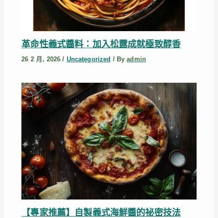
革命性義式醬料：加入松露成就極致醇香
26 2 月, 2026
/
Uncategorized
/ By
admin
【專家推薦】自製義式海鮮醬的祕密技法