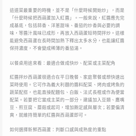
這道菜最重要的時機，並不是「什麼時候開始炒」，而是
「什麼時候把西葫蘆加入紅醬」。一般來說，紅醬應先完
成基底，包括蒜香、洋蔥甜味、番茄的炒香與必要的調
味，等醬汁風味已成形，再放入西葫蘆短時間拌炒。這樣
能避免西葫蘆在長時間加熱下釋出太多水分，也能讓紅醬
保持濃度，不會變成稀薄的番茄湯。
以餐桌用途來看：最適合做成快炒、配菜或主菜配角
紅醬拌炒西葫蘆很適合在平日晚餐、家庭聚餐或想快速出
菜時使用。它可作為義大利麵的醬料配菜、烤肉或烤魚的
蔬菜配搭，也能直接配麵包、白飯、法式長棍或作為便當
配菜。若要把它當成主菜的一部分，建議加入豆類、鷹嘴
豆、煎豆腐、蘑菇或起司，增加飽足感與層次；若要偏清
爽，就維持簡單的紅醬與西葫蘆即可。
如何選擇新鮮西葫蘆：判斷口感與成熟度的重點