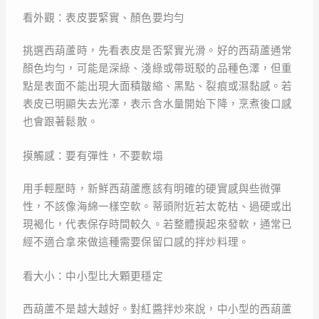
看外觀：表皮要緊實、顏色要均勻
挑選西葫蘆時，先看表皮是否緊實光滑。好的西葫蘆通常
顏色均勻，可能是深綠、淺綠或帶斑駁的品種色澤，但重
點是表面不能出現大面積皺縮、黑點、裂痕或濕黏感。若
表皮已明顯失去光澤，表示含水量開始下降，烹煮後口感
也會跟著鬆散。
摸觸感：要有彈性，不要軟塌
用手輕壓時，新鮮西葫蘆應該有明確的硬實感與些微彈
性，不該像海綿一樣空軟。蒂頭附近若太乾枯、過硬或出
現褐化，代表保存時間較久。若整體摸起來發軟，通常已
經不適合拿來做這種需要保留口感的拌炒料理。
看大小：中小型比大顆更穩定
西葫蘆不是越大越好。對紅醬拌炒來說，中小型的西葫蘆