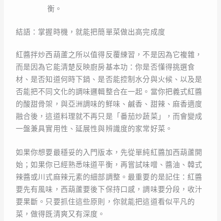
衡。
結語：掌握時機，就能把簡單菜做出高完成度
紅醬拌炒西葫蘆之所以值得反覆練習，不是因為它複雜，
而是因為它能清楚反映廚房基本功：你是否懂得挑選食
材、是否知道何時下鍋、是否能控制水分與火候、以及是
否能把不同文化的調味邏輯整合在一起。當你把義式紅醬
的酸甜骨架，與亞洲調味的鮮味、鹹香、甜辣、麻香適度
融合後，這道料理就不再只是「番茄炒蔬菜」，而會變成
一盤兼具實用性、延展性與辨識度的家常好菜。
如果你想要最穩妥的入門版本，先從單純紅醬加西葫蘆開
始；如果你已經熟悉味道平衡，再嘗試味噌、醬油、韓式
辣醬或川式麻辣元素的細部調整。最重要的是記住：紅醬
要先有風味，西葫蘆要後下保持口感，調味要分段，收汁
要果斷。只要抓住這些原則，你就能把這道看似平凡的
菜，做得既清爽又有深度。