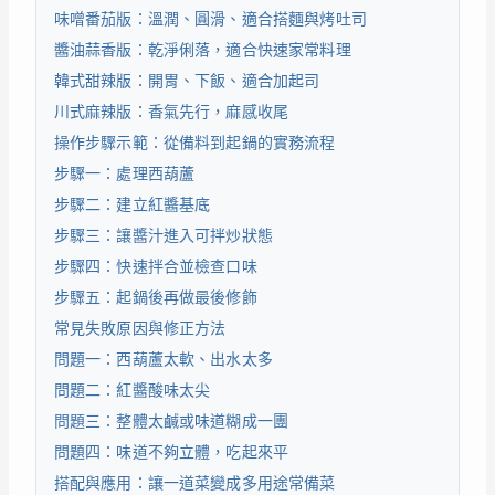
味噌番茄版：溫潤、圓滑、適合搭麵與烤吐司
醬油蒜香版：乾淨俐落，適合快速家常料理
韓式甜辣版：開胃、下飯、適合加起司
川式麻辣版：香氣先行，麻感收尾
操作步驟示範：從備料到起鍋的實務流程
步驟一：處理西葫蘆
步驟二：建立紅醬基底
步驟三：讓醬汁進入可拌炒狀態
步驟四：快速拌合並檢查口味
步驟五：起鍋後再做最後修飾
常見失敗原因與修正方法
問題一：西葫蘆太軟、出水太多
問題二：紅醬酸味太尖
問題三：整體太鹹或味道糊成一團
問題四：味道不夠立體，吃起來平
搭配與應用：讓一道菜變成多用途常備菜