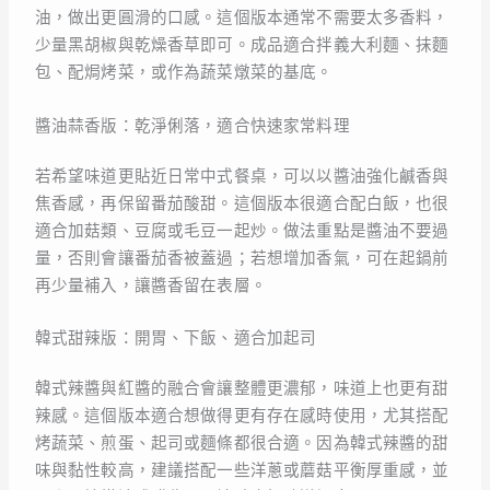
油，做出更圓滑的口感。這個版本通常不需要太多香料，
少量黑胡椒與乾燥香草即可。成品適合拌義大利麵、抹麵
包、配焗烤菜，或作為蔬菜燉菜的基底。
醬油蒜香版：乾淨俐落，適合快速家常料理
若希望味道更貼近日常中式餐桌，可以以醬油強化鹹香與
焦香感，再保留番茄酸甜。這個版本很適合配白飯，也很
適合加菇類、豆腐或毛豆一起炒。做法重點是醬油不要過
量，否則會讓番茄香被蓋過；若想增加香氣，可在起鍋前
再少量補入，讓醬香留在表層。
韓式甜辣版：開胃、下飯、適合加起司
韓式辣醬與紅醬的融合會讓整體更濃郁，味道上也更有甜
辣感。這個版本適合想做得更有存在感時使用，尤其搭配
烤蔬菜、煎蛋、起司或麵條都很合適。因為韓式辣醬的甜
味與黏性較高，建議搭配一些洋蔥或蘑菇平衡厚重感，並