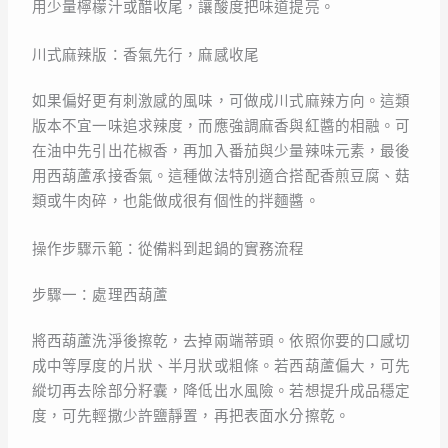
用少量檸檬汁或醋收尾，讓酸度把味道提亮。
川式麻辣版：香氣先行，麻感收尾
如果偏好更有刺激感的風味，可做成川式麻辣方向。這類
版本不宜一味追求辣度，而應強調麻香與紅醬的相融。可
在油中先引出花椒香，再加入番茄與少量辣味元素，最後
用西葫蘆承接香氣。這種做法特別適合搭配香煎豆腐、菇
類或牛肉碎，也能做成很有個性的拌麵醬。
操作步驟示範：從備料到起鍋的實務流程
步驟一：處理西葫蘆
將西葫蘆洗淨後擦乾，去掉兩端蒂頭。依照你要的口感切
成中等厚度的片狀、半月狀或粗條。若西葫蘆偏大，可先
縱切再去除部分籽囊，降低出水風險。若想提升成品穩定
度，可先輕撒少許鹽靜置，再把表面水分擦乾。