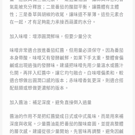
氣能被充分釋放；二是番茄的酸甜平衡，讓醬體有主體
性；三是香草與胡椒的收尾，讓味道不單薄。這些元素合
在一起，才有足夠能力承接西葫蘆的水分。
加入味噌：增添圓潤鮮味，但要少量分次
味噌非常適合放進番茄紅醬，但用量必須保守。因為番茄
本身帶酸，味噌又有發酵鹹鮮，如果下手太重，整體會偏
鹹或出現過強的發酵味。建議把味噌先用少量溫水或醬汁
化開，再拌入紅醬中，讓它均勻融合。白味噌偏柔和，較
適合想做出圓潤口感的版本；赤味噌香氣更深，則適合搭
配菇類或想做更濃郁的版本。
加入醬油：補足深度，避免直接倒入過量
醬油的作用不是把紅醬變成日式或中式風味，而是用來補
深度與收尾。少量醬油能把番茄的酸味磨圓，並提高整體
的層次感。建議從很少量開始，先嘗味再調整，避免因鹹