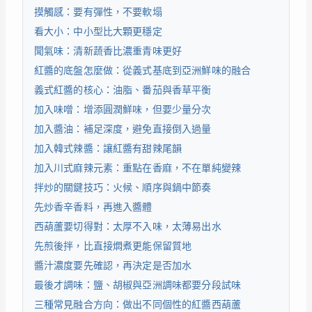
摸觸感：要有彈性，不要軟塌
看大小：中小型比大顆更穩定
聞氣味：清新蔬香比濃重青味更好
紅醬的底盤怎麼做：從義式基底到亞洲鮮味的融合
義式紅醬的核心：油脂、番茄與香草平衡
加入味噌：增添圓潤鮮味，但要少量分次
加入醬油：補足深度，避免直接倒入過量
加入韓式辣醬：讓紅醬有甜辣尾韻
加入川式麻辣元素：重點在香麻，不在單純變辣
拌炒的關鍵技巧：火候、順序與鍋中節奏
先炒香辛香料，再進入醬體
西葫蘆要切得對：太厚不入味，太薄易出水
先煎後拌，比直接燜煮更能保留質地
醬汁濃度要先確認，再決定是否加水
最後才調味：鹽、胡椒與亞洲調味都要分段試味
三種常見融合方向：做出不同個性的紅醬西葫蘆