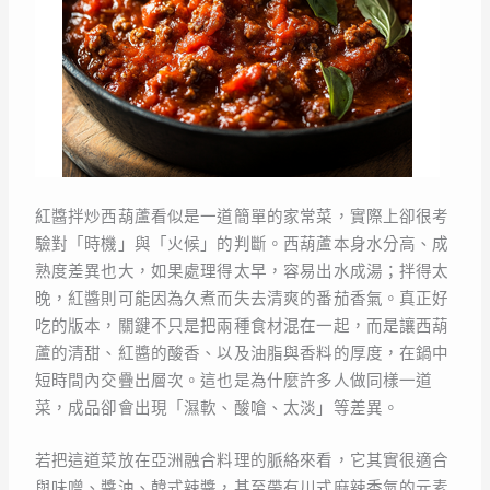
紅醬拌炒西葫蘆看似是一道簡單的家常菜，實際上卻很考
驗對「時機」與「火候」的判斷。西葫蘆本身水分高、成
熟度差異也大，如果處理得太早，容易出水成湯；拌得太
晚，紅醬則可能因為久煮而失去清爽的番茄香氣。真正好
吃的版本，關鍵不只是把兩種食材混在一起，而是讓西葫
蘆的清甜、紅醬的酸香、以及油脂與香料的厚度，在鍋中
短時間內交疊出層次。這也是為什麼許多人做同樣一道
菜，成品卻會出現「濕軟、酸嗆、太淡」等差異。
若把這道菜放在亞洲融合料理的脈絡來看，它其實很適合
與味噌、醬油、韓式辣醬，甚至帶有川式麻辣香氣的元素