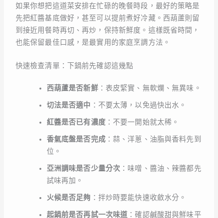
如果你想把這道菜安排在忙碌的晚餐時段，最好的策略是
先把紅醬基底做好，甚至可以提前煮好冷藏。西葫蘆則留
到接近用餐時再切、再炒，保持新鮮度。這樣既省時間，
也能保留最佳口感，是最實用的家庭烹調方法。
快速檢查清單：下鍋前先確認這幾點
西葫蘆是否新鮮
：表皮緊實、無軟爛、無異味。
切法是否適中
：不要太薄，以免過快出水。
紅醬是否已有濃度
：不要一開始就太稀。
香氣底盤是否完成
：蒜、洋蔥、油脂與香料先到
位。
亞洲調味是否少量分次
：味噌、醬油、辣醬都先
試味再加。
火候是否足夠
：拌炒時要能快速收斂水分。
起鍋前是否再試一次味道
：確認鹹酸甜與鮮味平