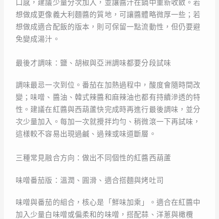
口感，建議少量分次加入，並讓醬汁在鍋中重新收斂。若
想做成更像義大利麵醬的質地，可讓醬體略微厚一些；若
想做成適合配飯的版本，則可保留一點流動性，但仍要避
免變成湯汁。
最後才調味：鹽、胡椒與亞洲調味都要分段試味
調味最忌一次到位。番茄在加熱過程中，酸度會隨時間改
變；味噌、醬油、韓式辣醬和麻辣油也都有持續滲透的特
性。建議在紅醬與西葫蘆快完成時再進行最後調味，並分
次少量加入。每加一次就攪拌均勻、稍微滾一下再試味，
這樣較不容易出現過鹹、過辣或味道斷層。
三種常見融合方向：做出不同個性的紅醬西葫蘆
味噌番茄版：溫潤、圓滑、適合搭麵與烤吐司
味噌與番茄的組合，核心是「鮮味加乘」。適合在紅醬中
加入少量白味噌或偏柔和的味噌，搭配蒜、洋蔥與橄欖