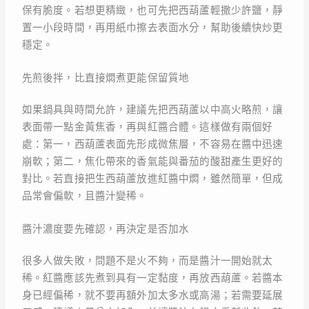
保有脆度。若想更精緻，也可先把西葫蘆輕撒少許鹽，靜
置一小段時間，再用紙巾擦去表面水分，幫助後續快炒更
穩定。
先煎後拌，比直接燜煮更能保留質地
如果鍋具與時間允許，建議先把西葫蘆以中高火略煎，讓
表面帶一點金黃焦香，再與紅醬合體。這樣做有兩個好
處：第一，西葫蘆表面先形成微焦層，不容易在醬中迅速
崩軟；第二，焦化帶來的香氣能與番茄的酸甜產生更好的
對比。若直接把生西葫蘆放進紅醬中燜，雖然簡單，但成
品常會偏軟，且醬汁變稀。
醬汁濃度要先確認，再決定是否加水
很多人做失敗，問題不是火不夠，而是醬汁一開始就太
稀。紅醬應該先煮到具有一定黏度，再放西葫蘆。若醬本
身已經偏稀，就不要再額外加太多水或高湯；若需要延展