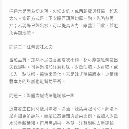
這通常是因為切太薄、火候太低，或西葫蘆與紅醬一起煮
太久。修正方式是：下次將西葫蘆切厚一點，先略煎再
拌；若現場已經出水，可以提高火力，讓醬汁回收，並避
免再加液體。
問題二：紅醬酸味太尖
番茄品質、加熱不足或香氣層次不夠，都可能讓紅醬帶出
尖銳酸味。可透過增加洋蔥甜味、少量油脂、少許糖，或
加入一點味噌、醬油來柔化。若是韓式辣醬版本，少量辣
醬本身的甜感也能幫助平衡。
問題三：整體太鹹或味道糊成一團
這常發生在同時使用味噌、醬油、辣醬與起司時。解法不
是再加更多調味，而是拉高番茄與蔬菜比例，或加入少量
水分重新稀釋，再用黑胡椒、香草、洋蔥甜味去重建輪