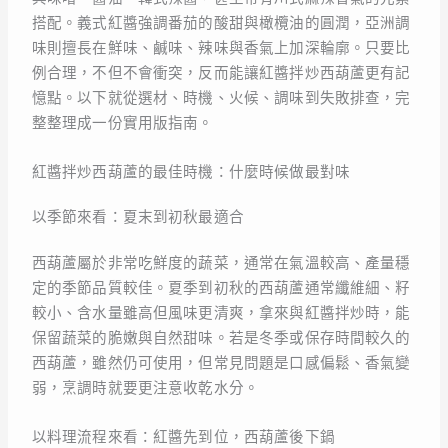
搭配。義式紅醬強調番茄的酸甜與橄欖油的圓潤，亞洲調
味則擅長在鮮味、鹹味、辣味與香氣上加深輪廓。只要比
例合理，不但不會衝突，反而能讓紅醬拌炒西葫蘆更有記
憶點。以下就從選材、時機、火候、調味到失敗排查，完
整整理成一份實用版指南。
紅醬拌炒西葫蘆的最佳時機：什麼時候做最對味
以季節來看：夏末到初秋最適合
西葫蘆屬於非常吃鮮度的蔬菜，通常在氣溫較高、產量穩
定的季節品質較佳。夏季到初秋的西葫蘆通常纖維細、籽
較小、含水量雖高但風味更清爽，拿來與紅醬拌炒時，能
保留蔬菜的脆嫩與自然甜味。若是冬季或保存時間較久的
西葫蘆，雖然仍可使用，但常見問題是口感偏鬆、香氣變
弱，烹調時就要更注意收乾水分。
以料理流程來看：紅醬先到位，西葫蘆後下鍋