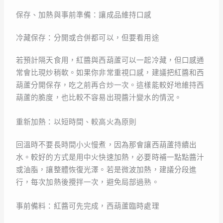
保存、加熱與事前準備：讓成品維持口感
冷藏保存：分開或合併都可以，但要看用途
若預計隔天食用，紅醬與西葫蘆可以一起冷藏，但口感通
常會比現炒稍軟。如果你非常重視口感，建議把紅醬和西
葫蘆分開保存，吃之前再合炒一次。這樣能較好地維持西
葫蘆的脆度，也比較不容易出現醬汁變水的情況。
重新加熱：以短時間、較高火為原則
回溫時不要長時間小火慢煮，因為那會讓西葫蘆持續出
水。較好的方式是用中火快速加熱，必要時補一點點醬汁
或油脂，讓整體恢復光澤。若是微波加熱，建議分段進
行，每次加熱後攪拌一次，避免局部過熟。
事前備料：紅醬可先完成，西葫蘆臨時處理