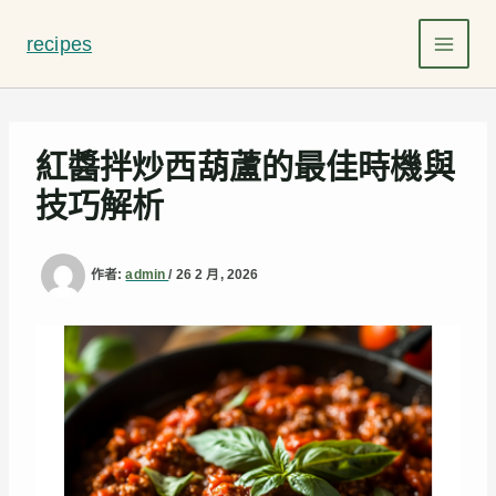
跳
至
recipes
主
要
內
容
紅醬拌炒西葫蘆的最佳時機與
技巧解析
作者:
admin
/
26 2 月, 2026