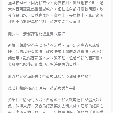
通常較理想，因為籽較少、肉質較細、纖維也較不粗。過
大的西葫蘆雖然重量感較高，但往往內部籽囊較明顯，炒
後容易出水，口感也較粉。實務上，長度適中、拿起來沉
穩但不過於肥厚的品相，通常更適合這道菜。
聞氣味：清新蔬香比濃重青味更好
新鮮西葫蘆會帶有淡淡植物清香，而不是刺鼻青味或酸
味。若聞起來有悶味、酸敗味或明顯的潮濕霉味，就不建
議使用。雖然西葫蘆本身味道不強，但越新鮮的西葫蘆，
與紅醬搭配後越能表現出乾淨俐落的口感。
紅醬的底盤怎麼做：從義式基底到亞洲鮮味的融合
義式紅醬的核心：油脂、番茄與香草平衡
如果把紅醬做得太薄，西葫蘆一加入就容易把整體風味沖
散；做得太厚，又容易讓蔬菜失去清爽感。理想的紅醬底
盤，應該具備三個元素：一是適量油脂，讓蒜與洋蔥的香