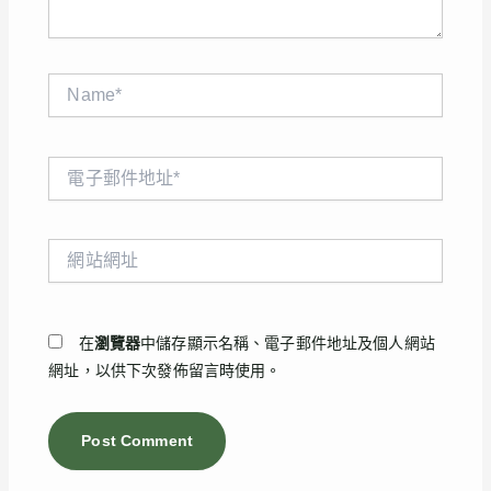
Name*
電
子
郵
件
網
地
站
址
網
*
址
在
瀏覽器
中儲存顯示名稱、電子郵件地址及個人網站
網址，以供下次發佈留言時使用。