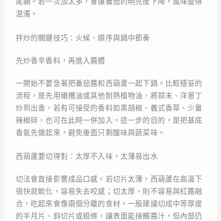
尾韻。若一次加太多，會讓番茄的明亮度下降，風味變得
混濁。
拌炒的關鍵技巧：火候、順序與鍋中節奏
先炒香辛香料，再進入醬體
一開始不要急著把番茄醬和西葫蘆一起下鍋。比較穩妥的
流程，是先用橄欖油或其他耐熱植物油，將蒜末、洋蔥丁
炒到出香，若有可接受的香料如黑胡椒、義式香草、少量
辣椒碎，也可在此時一併加入。這一步的目的，是把基底
香氣先做起來，避免後面只剩酸味與蔬菜味。
西葫蘆要切得對：太厚不入味，太薄易出水
切法會直接影響成品口感。若切片太薄，西葫蘆在高溫下
很快就軟化，容易失去咬感；切太厚，則不容易與紅醬融
合，吃起來會像兩個分離的食材。一般建議切成中等厚度
的半月片、斜切片或粗條，讓表面能接觸醬汁，但內部仍