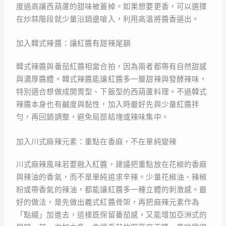
度過高讓西葫蘆的甜味被蓋掉。如果想要更香，可以選擇
在炒蒜階段就少量沿鍋邊嗆入，利用高溫將醬香逼出。
加入韓式辣醬：讓紅醬有甜辣尾韻
韓式辣醬與番茄紅醬相當合拍，因為兩者都帶有自然甜感
與濃厚醬體。韓式辣醬能讓紅醬多一層甜辣與發酵辣味，
特別適合想做成開胃型、下飯型的西葫蘆料理。不過韓式
辣醬本身也有鹹度與黏性，加入時最好先與少量紅醬拌
勻，再回鍋調整，避免局部結塊或辣味集中。
加入川式麻辣元素：重點在香麻，不在單純變辣
川式麻辣風味若要融入紅醬，建議把重點放在花椒的香麻
與辣油的香氣，而不是單純追求辛辣。少量花椒油、辣椒
粉或帶香氣的辣油，都能讓紅醬多一種立體的刺激感。最
好的做法，是先做出義式紅醬骨架，再把麻辣元素作為
「點綴」加進去，這樣既保留番茄感，又能增加亞洲式的