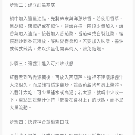
步驟二：建立紅醬基底
鍋中加入適量油脂，先將蒜末與洋蔥炒香。若使用香草、
黑胡椒、辣椒碎或花椒油，建議在這一階段少量加入，讓
香氣融入油脂。接著加入番茄醬、番茄碎或自製紅醬，慢
慢翻炒到香氣釋放、酸味變得柔和。若要加入味噌、醬油
或韓式辣醬，先以少量化開再倒入，避免結塊。
步驟三：讓醬汁進入可拌炒狀態
紅醬煮到略微濃稠後，再放入西葫蘆。這裡不建議讓醬汁
大滾很久，而是維持穩定翻炒，讓西葫蘆均勻裹上醬體。
若醬汁太乾，可少量補水或高湯；若太濕，就轉中火收一
下。重點是讓醬汁保持「能掛在食材上」的狀態，而不是
大量流動。
步驟四：快速拌合並檢查口味