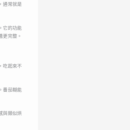
，通常就是
。它的功能
醬更完整。
，吃起來不
。番茄糊能
感與類似烘