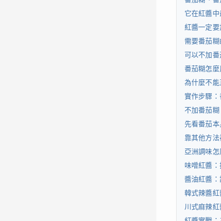
它在紅醬中
紅醬一定要
需要番茄糊
可以不加番
番茄糊怎麼
為什麼不能
實作步驟：
不加番茄糊
先看番茄本
靠其他方法
亞洲調味怎
味噌紅醬：
醬油紅醬：
韓式辣醬紅
川式麻辣紅
紅醬實戰：