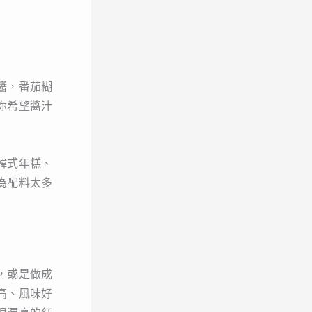
醬，番茄糊
你希望醬汁
韓式年糕、
為配料太多
，或是做成
高、風味好