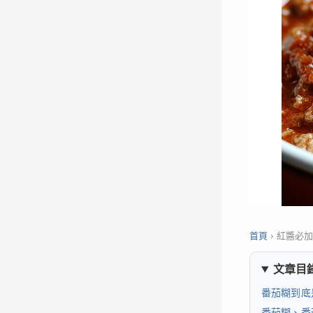
首頁
›
紅醬必
文章目
番茄糊到底
番茄糊、番