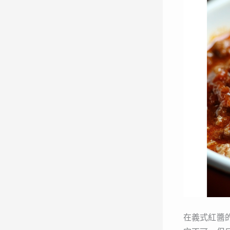
在義式紅醬