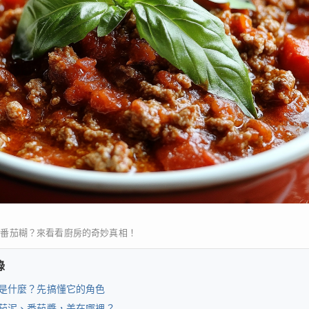
加番茄糊？來看看廚房的奇妙真相！
錄
是什麼？先搞懂它的角色
茄泥、番茄醬，差在哪裡？