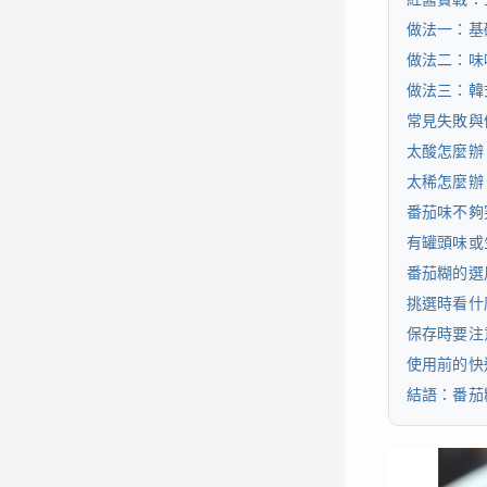
做法一：基
做法二：味
做法三：韓
常見失敗與
太酸怎麼辦
太稀怎麼辦
番茄味不夠
有罐頭味或
番茄糊的選
挑選時看什
保存時要注
使用前的快
結語：番茄