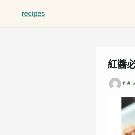
跳
至
recipes
主
要
內
容
紅醬
作者: