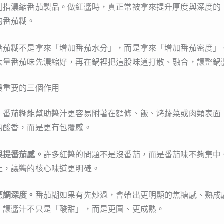
則指濃縮番茄製品。做紅醬時，真正常被拿來提升厚度與深度的
的番茄糊。
番茄糊不是拿來「增加番茄水分」，而是拿來「增加番茄密度」
大量番茄味先濃縮好，再在鍋裡把這股味道打散、融合，讓整鍋
最重要的三個作用
。
番茄糊能幫助醬汁更容易附著在麵條、飯、烤蔬菜或肉類表面
的酸香，而是更有包覆感。
與提番茄感。
許多紅醬的問題不是沒番茄，而是番茄味不夠集中
上，讓醬的核心味道更明確。
烹調深度。
番茄糊如果有先炒過，會帶出更明顯的焦糖感、熟成
，讓醬汁不只是「酸甜」，而是更圓、更成熟。