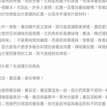
只要用對時機、用對分量，它就能把醬汁的厚度、色澤與番茄風
一個層次。也因此，許多人會問：紅醬一定要加番茄糊嗎？答案
決於你想做出什麼樣的紅醬，以及你手邊有什麼材料。
比作一首歌，番茄糊不是主旋律，卻可能是讓節奏更穩、重拍更
它放到亞洲調味的語境裡，它的角色有點像味噌、醬油、韓式辣
縮底味」：不是單純增加鹹度，而是把底層風味、發酵感、焦香
。這也是為什麼很多融合料理在做番茄肉醬、辣味番茄醬、味噌
為方便而實用的工具，而不是絕對的規矩。
是什麼？先搞懂它的角色
茄泥、番茄醬，差在哪裡？
始會把番茄糊、番茄泥、番茄醬混為一談，但它們其實不是同一
濃縮度最高的一種，番茄味最集中，質地也最厚；番茄泥較稀、
態；而我們日常說的番茄醬，則可能因地區與產品而有不同定義