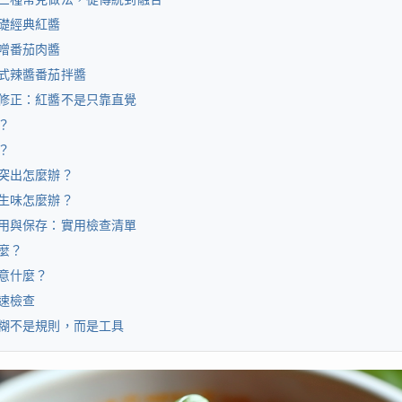
礎經典紅醬
噌番茄肉醬
式辣醬番茄拌醬
修正：紅醬不是只靠直覺
？
？
突出怎麼辦？
生味怎麼辦？
用與保存：實用檢查清單
麼？
意什麼？
速檢查
糊不是規則，而是工具