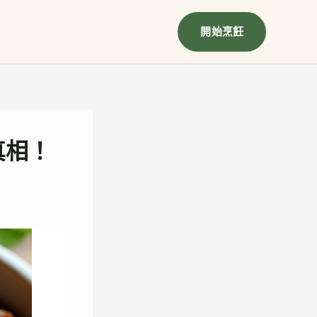
開始烹飪
真相！