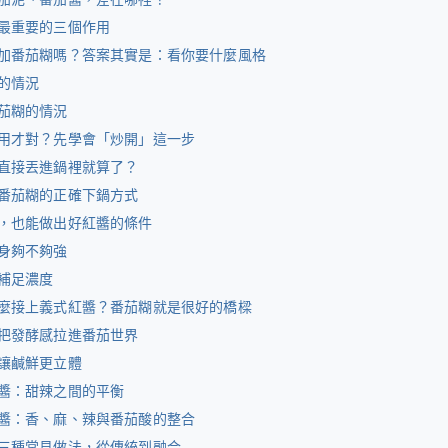
最重要的三個作用
加番茄糊嗎？答案其實是：看你要什麼風格
的情況
茄糊的情況
用才對？先學會「炒開」這一步
直接丟進鍋裡就算了？
番茄糊的正確下鍋方式
，也能做出好紅醬的條件
身夠不夠強
補足濃度
麼接上義式紅醬？番茄糊就是很好的橋樑
把發酵感拉進番茄世界
讓鹹鮮更立體
醬：甜辣之間的平衡
醬：香、麻、辣與番茄酸的整合
三種常見做法，從傳統到融合