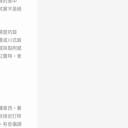
味的集中
其實不是絕
清楚的鼓
醬或川式麻
感與黏附感
紅醬時，會
種東西。番
較接近打碎
，有些偏調