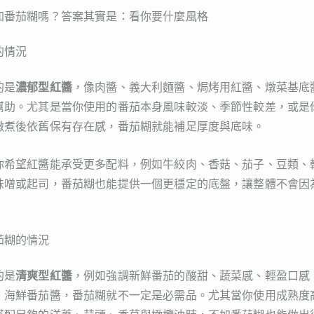
加番茄糊嗎？答案其實是：看你要什麼風格
的情況
的是
濃郁型紅醬
，像肉醬、義大利麵醬、焗烤用紅醬、燉菜基底
幫助。尤其是當你使用的番茄本身風味較淡、季節性較差，或是
燉煮後依舊保有存在感，番茄糊就能補足厚度與底味。
你希望紅醬能承受更多配料，例如牛絞肉、香菇、茄子、豆類、
味噌或起司，番茄糊也能提供一個更穩定的底盤，讓整體不會因
茄糊的情況
的是
清爽型紅醬
，例如強調新鮮番茄的酸甜、蔬菜感、輕盈口感
、海鮮番茄醬，番茄糊就不一定是必需品。尤其當你使用成熟度