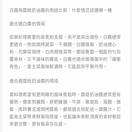
白醬與蘑菇奶油醬的用途比較：什麼情況該選哪一種
適合選白醬的情境
如果料理需要的是柔和支撐，而不是突出個性，白醬通常
更適合。例如焗烤蔬菜、千層麵、白醬燉飯、奶油通心
粉、花椰菜焗烤、白肉類燴菜等，都很需要一個能均勻包
覆食材、又不搶味的醬底。白醬也適合做餐盤中的「緩衝
角色」，當主菜風味較濃時，它能起到平衡作用。
適合選蘑菇奶油醬的情境
當料理希望有更明確的風味焦點時，蘑菇奶油醬通常更有
優勢。像是煎雞胸、舒肥雞腿、牛排、豬里肌、寬麵、燉
飯、馬鈴薯泥或焗烤蘑菇，都很適合搭配這一類醬汁。它
能為主菜帶來鮮香與厚度，也能讓本來較清爽的食材看起
來更完整、更有餐桌存在感。