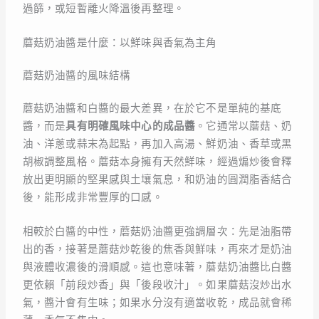
過篩，或短暫離火降溫後再整理。
蘑菇奶油醬是什麼：以鮮味與香氣為主角
蘑菇奶油醬的風味結構
蘑菇奶油醬和白醬的最大差異，在於它不是單純的基底
醬，而是
具有明確風味中心的成品醬
。它通常以蘑菇、奶
油、洋蔥或蒜末為起點，再加入高湯、鮮奶油、香草或黑
胡椒調整風格。蘑菇本身擁有天然鮮味，經過煸炒後會釋
放出更明顯的堅果感與土壤氣息，和奶油的圓潤脂香結合
後，能形成非常豐厚的口感。
相較於白醬的中性，蘑菇奶油醬更強調層次：先是油脂帶
出的香，接著是蘑菇炒乾後的焦香與鮮味，再來才是奶油
與液體收濃後的滑順感。這也意味著，蘑菇奶油醬比白醬
更依賴「前段炒香」與「後段收汁」。如果蘑菇沒炒出水
氣，醬汁會有生味；如果水分沒有適當收乾，成品就會稀