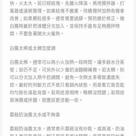
快、火太大。若已經結塊，先離火降溫，再用攪拌器、打
蛋器或濾網整理。如果結塊不嚴重，持續攪拌加熱有機會
改善；如果顆粒很多，通常需要過篩。預防勝於修正，做
白醬時最好把液體分次加入，並保持手邊有足夠攪拌時
間，不要急著開大火催熟。
白醬太稀或太稠怎麼調
白醬太稀，通常可以再小火加熱一段時間，讓多餘水分蒸
發；若仍不足，可另外以少量奶油麵糊補救。若太稠，則
可以分次加入熱牛奶調開，避免一次倒太多導致濃度失
控。最好的判斷方式不是只看鍋內狀態，而是看它是否能
均勻掛在湯匙背面。若用途是焗烤，略稠沒問題；若用途
是淋醬或拌麵，就應該更流動一些。
蘑菇奶油醬太水或不夠香
蘑菇奶油醬太水，通常表示蘑菇沒有炒乾，或高湯、奶油