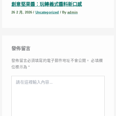
創意堅果醬：玩轉義式醬料新口感
26 2 月, 2026
/
Uncategorized
/ By
admin
發佈留言
發佈留言必須填寫的電子郵件地址不會公開。
必填欄
位標示為
*
請
在
這
裡
輸
入
內
容...