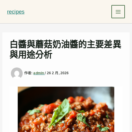
跳
至
recipes
主
要
內
容
白醬與蘑菇奶油醬的主要差異
與用途分析
作者:
admin
/
26 2 月, 2026