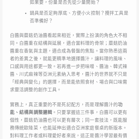
如果要，份量是否先從少量開始？
鍋具是否足夠厚底、方便小火控制？攪拌工具是
否準備好？
白醬與蘑菇奶油醬看起來相近，實際上扮演的角色大不相
同。白醬重在結構與延展，適合當料理的骨架；蘑菇奶油
醬重在香氣與主題，適合成為餐盤的焦點。當你熟悉這兩
者的差異之後，就能更精準地選擇醬汁，讓料理的風味、
口感與用途都更一致。若再進一步把味噌、醬油、韓式辣
醬、川式麻辣等亞洲元素納入思考，醬汁的世界就不只是
「經典與變化」的選擇，而是能依照食材、場合與口味需
求靈活調整的創作工具。
實務上，真正重要的不是死記配方，而是理解醬汁的
功
能、結構與調整邏輯
。只要掌握這三件事，白醬可以更有
個性，蘑菇奶油醬也可以更有層次；同一套技法，既能服
務傳統歐陸菜，也能延伸出適合亞洲家庭餐桌的新版本。
對料理工作者或料理愛好者來說，這正是醬汁學習最有價