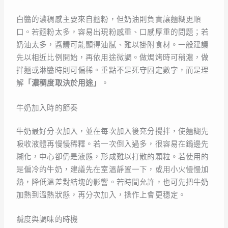
白醬的濃稠感主要來自麵粉，但奶油則負責讓麵糊更順
口。若麵粉太多，容易出現粉感重、口感厚重的問題；若
奶油太多，醬體可能顯得油膩、難以掛附食材。一般建議
先以相近比例開始，再依用途微調。做焗烤時可稍濃，做
拌麵或淋醬時則可偏稀。重點不是死守固定數字，而是理
解
「濃稠度取決於用途」
。
牛奶加入時的節奏
牛奶最好分次加入，並在每次加入後充分攪拌，使麵糊先
吸收液體再慢慢稀釋。若一次倒入過多，很容易在鍋邊先
糊化，中心卻仍是液態，形成難以打散的顆粒。若使用的
是偏冷的牛奶，建議先在室溫靜置一下，或用小火慢慢加
熱，降低溫差對結塊的影響。若時間允許，也可先把牛奶
加熱到溫熱狀態，再分次加入，操作上會更穩定。
鹹度與調味的時機