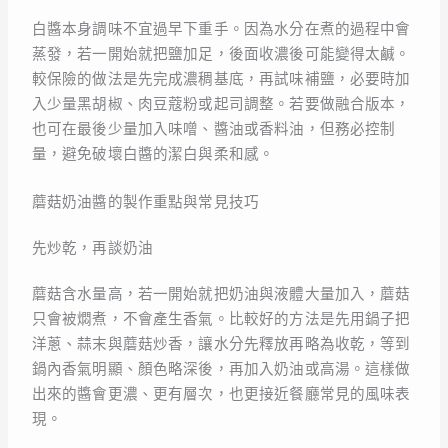
白醬本身調味不宜過早下重手。因為水分在煮的過程中會
蒸發，若一開始就把鹽加足，後面收濃後可能變得太鹹。
較保險的做法是先完成濃稠基底，再試味補鹽，必要時加
入少量黑胡椒、肉豆蔻粉或起司調整。若要做融合版本，
也可在最後少量加入味噌、醬油或香料油，但務必控制
量，避免破壞白醬的潔白與柔和感。
蘑菇奶油醬的製作重點與常見技巧
先炒乾，再談奶油
蘑菇含水量高，若一開始就把奶油與液體大量加入，蘑菇
只會被燜煮，不會產生香氣。比較好的方法是先用鍋子把
洋蔥、蒜末與蘑菇炒香，讓水分先釋放再略為收乾，等到
鍋內香氣明顯、顏色略深後，再加入奶油或高湯。這樣做
出來的醬會更濃、更有層次，也更接近餐廳常見的風味表
現。