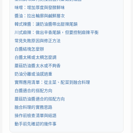
味噌：增加厚度與發酵鮮味
醬油：拉出輪廓與鹹鮮層次
韓式辣醬：讓奶油醬帶出甜辣尾韻
川式麻辣：做出辛香尾韻，但要控制麻辣平衡
常見失敗原因與修正方法
白醬結塊怎麼辦
白醬太稀或太稠怎麼調
蘑菇奶油醬太水或不夠香
奶油分離或油感過重
實際應用清單：從主菜、配菜到融合料理
白醬適合的搭配方向
蘑菇奶油醬適合的搭配方向
融合料理的實務思路
操作前檢查清單與結語
動手前先確認的幾件事