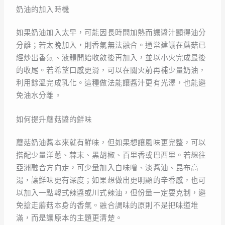
奶油的加入時機
如果奶油加入太早，可能因長時間加熱而讓醬汁顯得油分
分離；若太晚加入，則香氣無法融合。通常建議在蘑菇已
經炒出香氣、液體開始收斂後再加入，並以小火完成最後
的收尾。若希望口感更滑，可以在關火前再補少量奶油，
利用餘溫完成乳化。這種做法能讓醬汁更有光澤，也能避
免油水分離。
如何提升蘑菇醬的鮮味
蘑菇奶油醬本來就有鮮味，但如果想讓風味更完整，可以
搭配少量洋蔥、蒜末、黑胡椒、百里香或巴西里。若想往
亞洲融合方向走，可少量加入白味噌、淡醬油、昆布高
湯，讓鮮味更有深度；如果想做出更明顯的辛香感，也可
以加入一點韓式辣醬或川式辣油，但份量一定要克制，避
免搶走蘑菇本身的香氣。融合調味的原則不是把味道堆
滿，而是讓原本的主題更清楚。