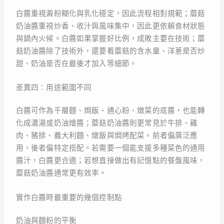
白醬重視澱粉糊化與乳化穩定，因此流程相對規範；蘑菇
奶油醬重視炒香、收汁與風味集中，因此更依賴食材狀態
與鍋內火候。白醬如果掌握好比例，成敗主要在技術；蘑
菇奶油醬除了技術外，還要看蘑菇的含水量、洋蔥是否炒
甜、奶油是否在最後才加入等細節。
差異四：用途範圍不同
白醬可作為千層麵、焗飯、通心粉、燉菜的底醬，也能轉
化成濃湯或奶油燴醬；蘑菇奶油醬則更常見於牛排、雞
肉、豬排、義大利麵、燉飯與焗烤配菜。前者偏廣泛應
用，後者偏特定搭配。若需要一個能支援多種菜色的通用
醬汁，白醬更合適；若想直接做出有記憶點的餐盤風味，
蘑菇奶油醬通常更有效率。
實作白醬時最重要的幾個控制點
奶油與麵粉的平衡