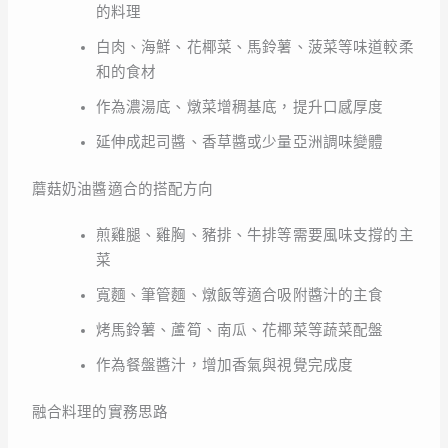
的料理
白肉、海鮮、花椰菜、馬鈴薯、菠菜等味道較柔
和的食材
作為濃湯底、燉菜增稠基底，提升口感厚度
延伸成起司醬、香草醬或少量亞洲調味變體
蘑菇奶油醬適合的搭配方向
煎雞腿、雞胸、豬排、牛排等需要風味支撐的主
菜
寬麵、筆管麵、燉飯等適合吸附醬汁的主食
烤馬鈴薯、蘆筍、南瓜、花椰菜等蔬菜配盤
作為餐盤醬汁，增加香氣與視覺完成度
融合料理的實務思路