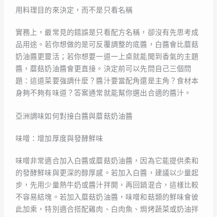
用料理目的來決定，而不是只看名稱
實務上，最常見的錯誤是只看配方名稱，卻沒有先思考成
品用途。若你想做的是可反覆調整的底醬，白醬會比蘑菇
奶油醬更靈活；若你想要一道一上桌就能聞到香氣的主題
醬，蘑菇奶油醬會更直接。決定前可以先問自己三個問
題：這道菜要強調什麼？醬汁要當配角還是主角？食材本
身夠不夠有味道？答案通常就能幫你選出合適的醬汁。
亞洲調味如何對接白醬與蘑菇奶油醬
味噌：增加厚度與發酵鮮味
味噌非常適合加入白醬或蘑菇奶油醬，因為它能提供柔和
的發酵鮮味與更深的醇厚感。若加入白醬，建議以少量起
步，先用少量熱牛奶或醬汁拌開，再回鍋混合，這樣比較
不容易結塊。若加入蘑菇奶油醬，味噌和菇類的鮮味會彼
此加乘，特別適合搭配雞肉、白肉魚、焗烤蔬菜或奶油拌