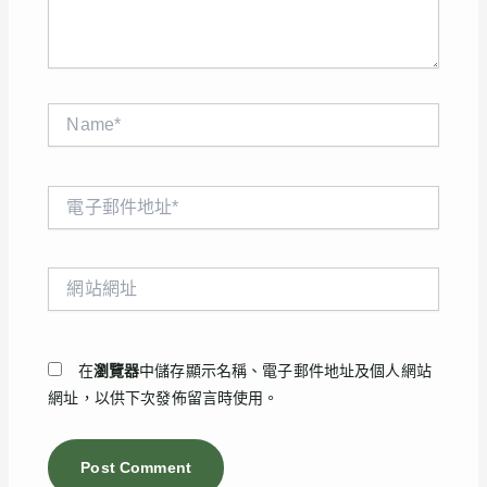
Name*
電
子
郵
件
網
地
站
址
網
*
址
在
瀏覽器
中儲存顯示名稱、電子郵件地址及個人網站
網址，以供下次發佈留言時使用。