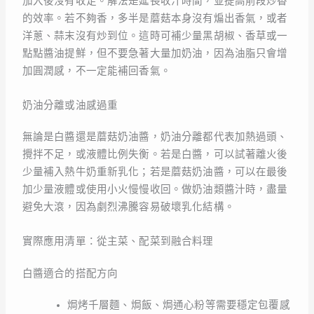
加入後沒有收足。解法是延長收汁時間，並提高前段炒香
的效率。若不夠香，多半是蘑菇本身沒有煸出香氣，或者
洋蔥、蒜末沒有炒到位。這時可補少量黑胡椒、香草或一
點點醬油提鮮，但不要急著大量加奶油，因為油脂只會增
加圓潤感，不一定能補回香氣。
奶油分離或油感過重
無論是白醬還是蘑菇奶油醬，奶油分離都代表加熱過頭、
攪拌不足，或液體比例失衡。若是白醬，可以試著離火後
少量補入熱牛奶重新乳化；若是蘑菇奶油醬，可以在最後
加少量液體或使用小火慢慢收回。做奶油類醬汁時，盡量
避免大滾，因為劇烈沸騰容易破壞乳化結構。
實際應用清單：從主菜、配菜到融合料理
白醬適合的搭配方向
焗烤千層麵、焗飯、焗通心粉等需要穩定包覆感