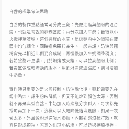
白醬的標準做法思路
白醬的製作重點通常可分成三段：先做油脂與麵粉的混合
體，也就是常說的麵糊基底；再分次加入牛奶；最後以小
火攪拌至濃稠。這個過程的本質，是讓麵粉中的澱粉在液
體中均勻糊化，同時避免顆粒產生。一般來說，奶油與麵
粉會先以相近比例混合成糊，再慢慢加入牛奶調整稠度；
若希望醬汁更濃，用於焗烤或夾餡，可以拉高麵粉比例；
若希望做成較流動的版本，用於淋醬或濃湯底，則可增加
牛奶量。
實作時最重要的是火候控制。奶油融化後，麵粉需要先在
鍋中略炒，讓生粉味降低，但又不能炒到顏色太深，否則
就不再是典型白醬。牛奶加入時建議分次倒入，每次都先
攪勻再加下一次，這樣可以大幅降低結塊風險。如果一次
倒太多，外層澱粉迅速吸水膨脹，內部卻還沒被打散，就
容易形成顆粒。若真的出現小結塊，可以透過持續攪拌、