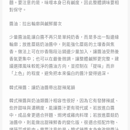
麵。要注意的是，味噌本身已有鹹度，因此整體調味要相
對保守。
醬油：拉出輪廓與鹹鮮層次
少量醬油能讓白醬不再只是單純奶香，而是多出一點邊緣
輪廓；放進蘑菇奶油醬中，則能強化蘑菇的土壤香與焦
香。做法上可在炒香階段沿鍋邊少量加入，讓醬油受熱後
香氣更集中；也可以在最後微調，讓整體鹹鮮更完整。建
議選擇風味較乾淨的醬油方向，並控制在「提味」而非
「上色」的程度，避免把本來偏白的醬汁變得過深。
韓式辣醬：讓奶油醬帶出甜辣尾韻
韓式辣醬與奶油類醬汁相容性很好，因為它有發酵辣感、
些許甜味與濃稠度，能讓醬汁更有現代感。若放進白醬
中，成品會更適合拌麵、焗烤或雞肉料理；若放進蘑菇奶
油醬中，則能做出甜辣鮮香的變化版，很適合搭配炸物、
烤蔬菜或煎肉。需要注意的是，韓式辣醬本身會改變醬汁