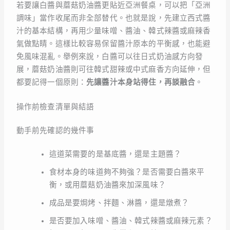
若要讓白醬與蘑菇奶油醬更貼近亞洲餐桌，可以把「亞洲
調味」當作收尾而非全部替代。也就是說，先建立西式醬
汁的基本結構，再用少量味噌、醬油、韓式辣醬或麻辣香
氣做點睛。這樣比較容易保留醬汁原本的平衡感，也能避
免風味混亂。舉例來說，白醬可以往日式奶油感方向發
展，蘑菇奶油醬則可往韓式甜辣或中式麻香方向延伸，但
都要記得一個原則：
先讓醬汁本身站得住，再談融合
。
操作前檢查清單與結語
動手前先確認的幾件事
這道菜需要的是基底醬，還是主題醬？
食材本身的味道夠不夠強？是否需要白醬來平
衡，或用蘑菇奶油醬來加深風味？
成品是要焗烤、拌麵、淋醬，還是燉煮？
是否要加入味噌、醬油、韓式辣醬或麻辣元素？