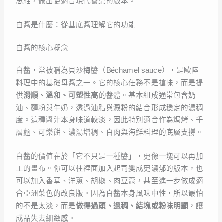
思維，做出更適合現代餐桌的版本。
白醬是什麼：從基底醬理解它的功能
白醬的核心概念
白醬，常被稱為貝沙梅醬（Béchamel sauce），是歐陸
料理中的基礎母醬之一。它的核心任務不是搶味，而是提
供
滑順、溫和、可塑性高
的醬體。基本組成通常包含奶
油、麵粉與牛奶，透過油脂與澱粉的結合形成穩定的濃稠
度。這種醬汁本身味道較淡，因此特別適合作為焗烤、千
層麵、可樂餅、濃湯增稠、白肉與海鮮料理的底層支撐。
白醬的價值在於「它不只是一種醬」，更像一塊可以再加
工的畫布。你可以往裡面加入起司變成更濃郁的版本，也
可以加入香草、洋蔥、胡椒、肉豆蔻，甚至進一步做成適
合亞洲菜色的改良版。因為白醬本身風味中性，所以最怕
的不是太淡，而是
做得過頭、過稠、結塊或粉味明顯
，讓
成品失去細緻感。