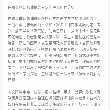
白醬與蘑菇奶油醬的主要差異與用途分析
白醬
與
蘑菇奶油醬
都屬於西式料理中常見的濃稠型醬汁，
外觀看似同樣偏乳白、柔和，實際上卻有很明顯的定位差
異：前者是以「基底醬」的角色存在，強調中性、穩定與
可延伸性；後者則是以「風味醬」為主，重點在於蘑菇的
鮮香、奶油的圓潤，以及更明確的配餐屬性。若再放到融
合料理的脈絡來看，這兩種醬也很適合與亞洲調味銜接，
例如以味噌增加厚度、用醬油補足鹹鮮、用韓式辣醬拉出
尾韻、或用川式麻辣做出更鮮明的辛香層次。理解它們的
差異，不只是為了分辨名稱，更是為了在實作時知道該怎
麼調整、怎麼搭配、怎麼避免醬汁做出來「像但不對」的
問題。
本文將從定義、技法、風味結構、用途、常見失敗點與實
務應用幾個面向，整理白醬與蘑菇奶油醬的差異，並補充
如何在保留經典法式或義式基礎的前提下，加入亞洲調味