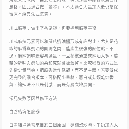
風格，因此適合做「變體」，不太適合大量加入後仍想保
留原本經典法式氣質。
川式麻辣：做出辛香尾韻，但要控制麻辣平衡
川式麻辣元素可以和蘑菇奶油醬形成有趣對比，尤其是花
椒的麻香與奶油的圓潤之間，能產生很強的記憶點。不
過，麻辣調味最容易過量，一旦花椒過重或辣油太多，蘑
菇的鮮味與奶油的柔和感就會被蓋掉。比較穩妥的方式是
先從少量開始，把麻香當作尾韻，而不是主體。若要做成
更完整的融合版本，可搭配少量蒜、蔥白或菇類乾炒香
氣，讓辣味不只是刺激，而是有層次地展開。
常見失敗原因與修正方法
白醬結塊怎麼辦
白醬結塊通常來自於三個原因：麵糊沒炒勻、牛奶加入太