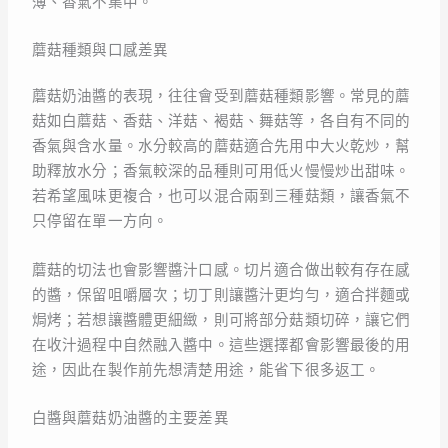
薄、香氣不集中。
蘑菇種類與口感差異
蘑菇奶油醬的表現，往往會受到蘑菇種類影響。常見的蘑
菇如白蘑菇、香菇、洋菇、褐菇、舞菇等，各自有不同的
香氣與含水量。水分較高的蘑菇適合先用中大火乾炒，幫
助釋放水分；香氣較深的品種則可用低火慢慢炒出甜味。
若希望風味更複合，也可以混合兩到三種菇類，讓香氣不
只停留在單一方向。
蘑菇的切法也會影響醬汁口感。切片適合做出較有存在感
的醬，保留咀嚼層次；切丁則讓醬汁更均勻，適合拌麵或
焗烤；若想讓醬體更細緻，則可將部分菇類切碎，讓它們
在收汁過程中自然融入醬中。這些選擇都會影響最後的用
途，因此在製作前先想清楚用途，能省下很多返工。
白醬與蘑菇奶油醬的主要差異