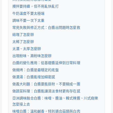
攪拌要持續，但不用亂快亂打
牛奶溫度不要太極端
調味不要一次下太重
常見失敗與修正方式：白醬出問題時怎麼救
結塊了怎麼辦
太稀了怎麼辦
太濃、太厚怎麼辦
出現粉味、澱粉味怎麼辦
白醬的變化應用：從基礎醬延伸到日常料理
做焗烤：白醬是最穩定的底盤
做濃湯：白醬能增加綿密感
做義大利麵：白醬要能掛附，不要糊成一團
做蔬菜料理：白醬能讓清淡食材更有存在感
亞洲調味融合白醬：味噌、醬油、韓式辣醬、川式麻辣
怎麼接上去
味噌白醬：溫和鹹香，特別適合菇類與白肉