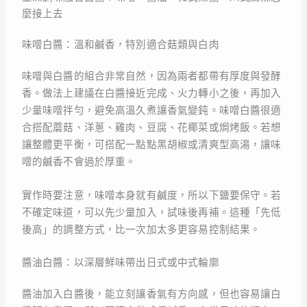
麼接上去
味噌白醬：溫和鹹香，特別適合菇類與白肉
味噌與白醬的組合非常自然，因為兩者都帶有厚度與發酵
香。做法上建議在白醬接近完成、火力轉小之後，再加入
少量味噌拌勻，避免高溫久煮讓香氣變鈍。味噌白醬很適
合搭配蘑菇、洋蔥、雞肉、豆腐、花椰菜或焗烤飯。若想
讓整體更平衡，可搭配一點點黑胡椒或清爽型高湯，讓味
噌的鹹香不會過於厚重。
實作時要注意，味噌本身就有鹹度，所以下鹽要保守。若
不確定味道，可以先少量加入，試味後再補。這種「先低
後高」的調整方式，比一次加太多更容易控制結果。
醬油白醬：以深層鮮味帶出日式或中式輪廓
醬油加入白醬後，能立刻讓香氣有方向感，但也容易讓白