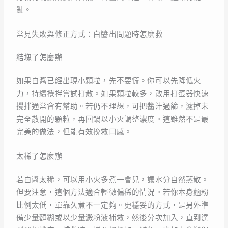
亂。
常見失敗與修正方式：白醬出問題時怎麼救
結塊了怎麼辦
如果白醬已經出現小顆粒，先不要慌。你可以先降低火
力，持續攪拌嘗試打散。如果顆粒較多，改用打蛋器快速
攪拌通常會有幫助。若仍不理想，可把醬汁過篩，濾掉未
完全散開的顆粒，再回鍋以小火調整濃度。這雖然不是最
完美的做法，但能有效挽救口感。
太稀了怎麼辦
若白醬太稀，可以用小火多煮一會兒，讓水分自然蒸散。
但要注意，這個方法適合輕微偏稀的情況。若你本身麵粉
比例太低，單靠久煮不一定夠。更穩妥的方式，是另外準
備少量麵糊或以少量澱粉液補救，然後分次加入，直到達