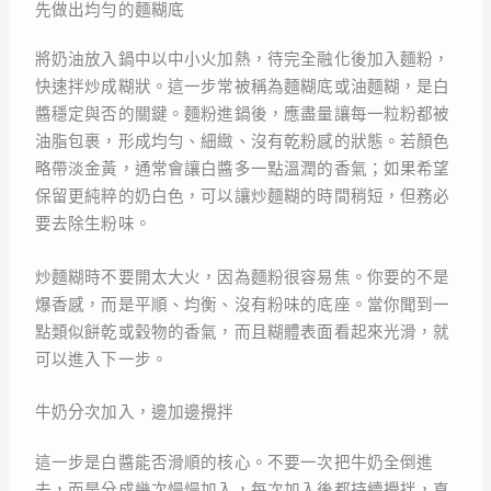
先做出均勻的麵糊底
將奶油放入鍋中以中小火加熱，待完全融化後加入麵粉，
快速拌炒成糊狀。這一步常被稱為麵糊底或油麵糊，是白
醬穩定與否的關鍵。麵粉進鍋後，應盡量讓每一粒粉都被
油脂包裹，形成均勻、細緻、沒有乾粉感的狀態。若顏色
略帶淡金黃，通常會讓白醬多一點溫潤的香氣；如果希望
保留更純粹的奶白色，可以讓炒麵糊的時間稍短，但務必
要去除生粉味。
炒麵糊時不要開太大火，因為麵粉很容易焦。你要的不是
爆香感，而是平順、均衡、沒有粉味的底座。當你聞到一
點類似餅乾或穀物的香氣，而且糊體表面看起來光滑，就
可以進入下一步。
牛奶分次加入，邊加邊攪拌
這一步是白醬能否滑順的核心。不要一次把牛奶全倒進
去，而是分成幾次慢慢加入，每次加入後都持續攪拌，直