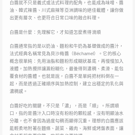
白醬就不只是義式或法式料理的配角，也能成為味噌、醬
油、韓式辣醬、川式麻辣等亞洲調味的絕佳載體，讓你做
出更有層次、也更符合日常口味的融合料理。
白醬是什麼：先理解它，才知道怎麼煮得滑順
白醬通常指的是以奶油、麵粉和牛奶為基礎做成的醬汁，
法式經典名稱常見為貝沙梅醬（Béchamel）。它的核心
概念很單純：先用油脂和麵粉形成糊狀基底，再慢慢加入
液體，加熱攪拌讓澱粉糊化，最後得到濃稠、柔滑、能包
覆食材的醬體。也就是說，白醬不是單純把材料倒在一
起，而是透過正確順序與加熱控制，建立出穩定的乳化與
濃稠感。
白醬好吃的關鍵，不只是「濃」，而是「順」。所謂順
口，指的是醬汁入口時沒有粉粉的顆粒感，沒有明顯油水
分離，也不會因為過度勾稠而顯得沉重。理想的白醬應該
能輕柔地附著在麵條、蔬菜、雞肉、海鮮或烤盤表面，讓