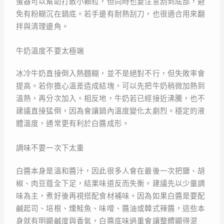
蛋器可以幫助打散小顆粒，但同時也要注意刮到底部，避
免有粉糊沉在鍋底。若手邊有耐熱刮刀，也很適合用來翻
拌與清理邊角。
牛奶溫度不要太極端
冰冷牛奶直接倒入熱麵糊，並不是絕對不行，但失敗率會
提高。若你擔心溫差造成結塊，可以先把牛奶稍微加熱到
溫熱，再分次加入。相反地，牛奶若已經接近沸騰，也不
建議直接猛倒，因為會讓鍋內溫度變化太劇烈。穩定的液
體溫度，通常更有利於白醬成形。
調味不要一次下太重
白醬本身是溫和醬汁，因此很多人會在最後一次把鹽、胡
椒、肉豆蔻全下足，結果味道反而失衡。建議先以少量調
味為主，煮好後再視搭配食材補味。因為如果白醬是要配
鹹起司、培根、燻鮭魚、味噌、醬油或韓式辣醬，這些本
身就有明顯鹹度與香氣，白醬底味過重會讓整體顯得混