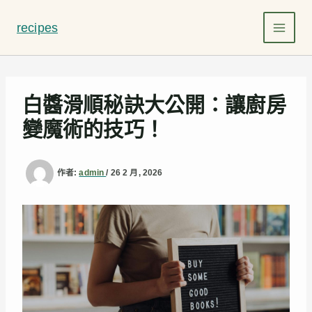
跳
至
recipes
主
要
內
容
白醬滑順秘訣大公開：讓廚房
變魔術的技巧！
作者:
admin
/
26 2 月, 2026