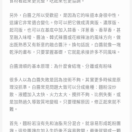
食材看起來更完整，吃起來也更協調。
另外，白醬之所以受歡迎，是因為它的味道本身很中性，
這讓它非常適合變化。你可以把它做成清爽版、濃厚版、
起司版，也可以在基底中加入蒜香、洋蔥香、香草香，甚
至融入味噌、醬油、韓式辣醬或花椒辣油的風味方向，做
出既熟悉又有新意的融合醬汁。換句話說，白醬就像一塊
乾淨的畫布，只要掌握基礎，它就能承接許多不同風味。
白醬滑順的基本原理：為什麼會結塊、分離或有粉味
很多人以為白醬失敗是因為技術不夠，其實更多時候是原
理沒抓準。白醬常見問題大致可以分成幾種：麵粉沒炒
散、液體加入太快、火力太大、攪拌不夠、比例失衡，或
是加熱過久導致質地變粗。只要理解原因，修正起來就不
難。
首先，麵粉若沒有先和油脂充分混合，就容易形成乾粉團
塊。這些團塊在加入牛奶後不容易散開，最後就變成一顆