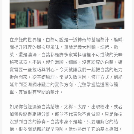
在烹飪的世界裡，白醬可說是一道神奇的基礎醬汁，能瞬
間提升料理的層次與風味。無論是義大利麵、焗烤、燉
菜，還是濃湯，白醬都是許多家常料理裡不可或缺的美味
秘密武器。不過，製作滑順、細緻、沒有粉感的白醬，確
實需要一些技巧與耐心。今天就讓我們一起把白醬的魅力
拆解開來，從基礎原理、常見失敗原因、修正方式，到能
延伸到亞洲調味融合的實作方向，完整掌握這道看似簡
單、其實很有學問的醬汁。
如果你曾經遇過白醬結塊、太稀、太厚、出現粉味，或者
加熱後變得粗糙分離，那並不代表你不會做菜，只是你還
沒抓到白醬的節奏。白醬本身不是難，只要理解它的結
構，很多問題都能提早預防。當你熟悉了它的基本邏輯，