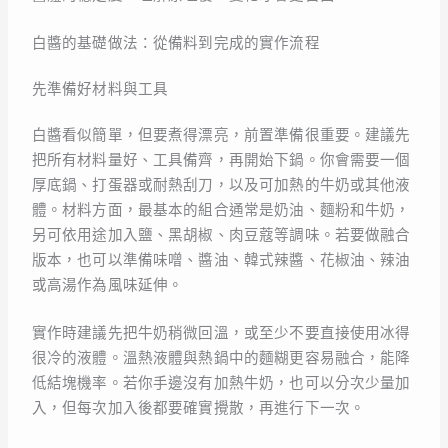
白醬的基礎做法：從備料到完成的實作流程
先準備好材料與工具
白醬看似簡單，但要煮得漂亮，前置準備很重要。建議先
把所有材料量好、工具備齊，再開始下鍋。你會需要一個
厚底鍋、打蛋器或耐熱刮刀，以及可加熱的牛奶或其他液
體。材料方面，最基本的組合通常是奶油、麵粉和牛奶，
另可依用途加入鹽、黑胡椒、肉豆蔻等調味。若要做融合
版本，也可以準備味噌、醬油、韓式辣醬、花椒油、辣油
或高湯作為風味延伸。
實作時建議先把牛奶稍微回溫，或至少不要直接使用冰得
很冷的液體。溫熱液體與熱鍋中的麵糊更容易融合，能降
低結塊機率。若你手邊沒有加熱牛奶，也可以分次少量加
入，但每次加入後都要確實攪散，再進行下一次。