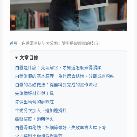
首頁
›
白醬滑順秘訣大公開：讓廚房變魔術的技巧！
文章目錄
白醬是什麼：先理解它，才知道怎麼煮得滑順
白醬滑順的基本原理：為什麼會結塊、分離或有粉味
白醬的基礎做法：從備料到完成的實作流程
先準備好材料與工具
先做出均勻的麵糊底
牛奶分次加入，邊加邊攪拌
觀察濃度，適時停火
白醬滑順秘訣：把細節做好，失敗率會大幅下降
火力控制比你想像得重要