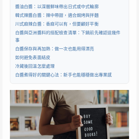
醬油白醬：以深層鮮味帶出日式或中式輪廓
韓式辣醬白醬：辣中帶甜，適合焗烤與拌麵
川式麻辣白醬：香麻可以有，但要顧好平衡
白醬與亞洲醬料的搭配檢查清單：下鍋前先確認這幾件
事
白醬保存與再加熱：做一次也能用得漂亮
如何避免表面結皮
冷藏後回溫怎麼處理
白醬煮得好的關鍵心法：新手也能穩穩做出專業感