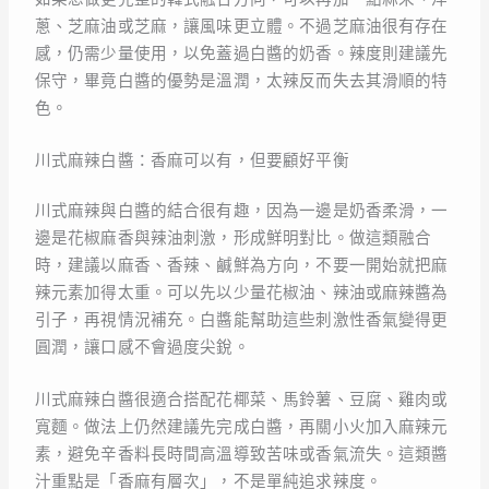
蔥、芝麻油或芝麻，讓風味更立體。不過芝麻油很有存在
感，仍需少量使用，以免蓋過白醬的奶香。辣度則建議先
保守，畢竟白醬的優勢是溫潤，太辣反而失去其滑順的特
色。
川式麻辣白醬：香麻可以有，但要顧好平衡
川式麻辣與白醬的結合很有趣，因為一邊是奶香柔滑，一
邊是花椒麻香與辣油刺激，形成鮮明對比。做這類融合
時，建議以麻香、香辣、鹹鮮為方向，不要一開始就把麻
辣元素加得太重。可以先以少量花椒油、辣油或麻辣醬為
引子，再視情況補充。白醬能幫助這些刺激性香氣變得更
圓潤，讓口感不會過度尖銳。
川式麻辣白醬很適合搭配花椰菜、馬鈴薯、豆腐、雞肉或
寬麵。做法上仍然建議先完成白醬，再關小火加入麻辣元
素，避免辛香料長時間高溫導致苦味或香氣流失。這類醬
汁重點是「香麻有層次」，不是單純追求辣度。