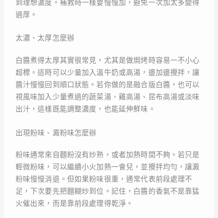
到理想濃度。補救時一樣要慢慢加，避免一次加太多變得
過厚。
太濃、太厚怎麼辦
白醬煮得太厚其實很常見，尤其是做焗烤時容易一不小心
超標。這時可以少量加入溫牛奶或高湯，邊加邊攪拌，讓
醬汁慢慢回到順口狀態。若你做的是融合版白醬，也可以
視風味加入少量煮過的蔬菜湯、雞高湯、昆布高湯或淡味
出汁，這樣既能調整濃度，也能延伸鮮味。
出現粉味、澱粉味怎麼辦
粉味通常來自麵粉沒有炒熟，或者加熱時間不夠。若只是
輕微粉味，可以繼續小火加熱一會兒，並攪拌均勻，讓澱
粉味慢慢消退。但如果粉味很重，通常代表前段處理不
足，下次要先把麵糊炒到位。記住，白醬的香氣不是靠猛
火催出來，而是靠前段處理得乾淨。