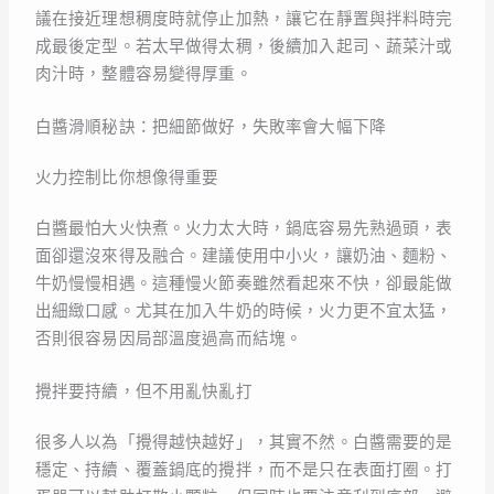
議在接近理想稠度時就停止加熱，讓它在靜置與拌料時完
成最後定型。若太早做得太稠，後續加入起司、蔬菜汁或
肉汁時，整體容易變得厚重。
白醬滑順秘訣：把細節做好，失敗率會大幅下降
火力控制比你想像得重要
白醬最怕大火快煮。火力太大時，鍋底容易先熟過頭，表
面卻還沒來得及融合。建議使用中小火，讓奶油、麵粉、
牛奶慢慢相遇。這種慢火節奏雖然看起來不快，卻最能做
出細緻口感。尤其在加入牛奶的時候，火力更不宜太猛，
否則很容易因局部溫度過高而結塊。
攪拌要持續，但不用亂快亂打
很多人以為「攪得越快越好」，其實不然。白醬需要的是
穩定、持續、覆蓋鍋底的攪拌，而不是只在表面打圈。打