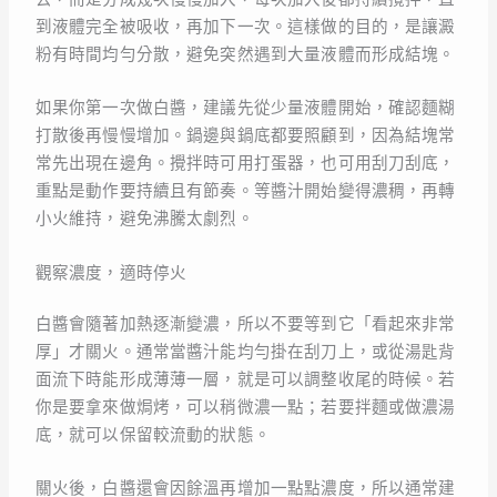
到液體完全被吸收，再加下一次。這樣做的目的，是讓澱
粉有時間均勻分散，避免突然遇到大量液體而形成結塊。
如果你第一次做白醬，建議先從少量液體開始，確認麵糊
打散後再慢慢增加。鍋邊與鍋底都要照顧到，因為結塊常
常先出現在邊角。攪拌時可用打蛋器，也可用刮刀刮底，
重點是動作要持續且有節奏。等醬汁開始變得濃稠，再轉
小火維持，避免沸騰太劇烈。
觀察濃度，適時停火
白醬會隨著加熱逐漸變濃，所以不要等到它「看起來非常
厚」才關火。通常當醬汁能均勻掛在刮刀上，或從湯匙背
面流下時能形成薄薄一層，就是可以調整收尾的時候。若
你是要拿來做焗烤，可以稍微濃一點；若要拌麵或做濃湯
底，就可以保留較流動的狀態。
關火後，白醬還會因餘溫再增加一點點濃度，所以通常建