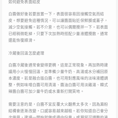
如何避免表面結皮
白醬做好後若要放置一下，表面很容易因接觸空氣而結
皮。想要避免這種情況，可以讓醬面貼近保鮮膜或蓋子，
減少空氣接觸。若不介意，也可以偶爾攪拌一下。若表面
已經稍微乾掉，只要下次加熱時搭配少量液體攪散，通常
還能恢復順滑。
冷藏後回溫怎麼處理
白醬冷藏後通常會變得更稠，這是正常現象。再加熱時建
議用小火慢慢回溫，並準備少量牛奶、高湯或水分補回原
本濃度。若是融合版白醬，也可用對應風味的淡味液體調
整，例如味噌白醬可用清湯、醬油白醬可用淡雞湯、韓式
辣醬白醬可加少量牛奶或水重新打開質地。
需要注意的是，白醬不宜反覆大火翻煮太多次，因為澱粉
結構會逐漸改變，口感容易越來越粗。若你知道自己會分
次使用，建議一開始就做成適中份量，或預留可調整的液