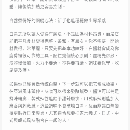
體，讓後續加熱更容易控制。
白醬煮得好的關鍵心法：新手也能穩穩做出專業感
白醬之所以讓人覺得有魔法，不是因為材料昂貴，而是它
能把平凡食材變得完整、柔和、有層次。你不需要一開始
就做得非常華麗，只要先把基本功練好，白醬就會成為你
廚房裡很可靠的工具。記住幾個核心原則：麵粉先炒散、
液體慢慢加、火力不要急、攪拌要持續、調味要保守、收
尾要及時。
如果你已經會做傳統白醬，下一步就可以把它當成橋梁，
往亞洲風味延伸。味噌可以帶來發酵鹹香，醬油可以補足
鮮味輪廓，韓式辣醬能給予甜辣層次，川式麻辣則能加入
麻香與刺激感。這些調味不會破壞白醬，反而能讓白醬變
得更貼近日常餐桌，尤其適合想要把家常義式、日式、中
式與韓式風味融合在一起的人。