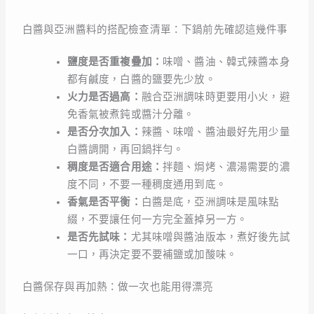
白醬與亞洲醬料的搭配檢查清單：下鍋前先確認這幾件事
鹽度是否重複疊加：
味噌、醬油、韓式辣醬本身
都有鹹度，白醬的鹽要先少放。
火力是否過高：
融合亞洲調味時更要用小火，避
免香氣被煮鈍或醬汁分離。
是否分次加入：
辣醬、味噌、醬油最好先用少量
白醬調開，再回鍋拌勻。
稠度是否適合用途：
拌麵、焗烤、濃湯需要的濃
度不同，不要一種稠度通用到底。
香氣是否平衡：
白醬是底，亞洲調味是風味點
綴，不要讓任何一方完全蓋掉另一方。
是否先試味：
尤其味噌與醬油版本，煮好後先試
一口，再決定要不要補鹽或加酸味。
白醬保存與再加熱：做一次也能用得漂亮