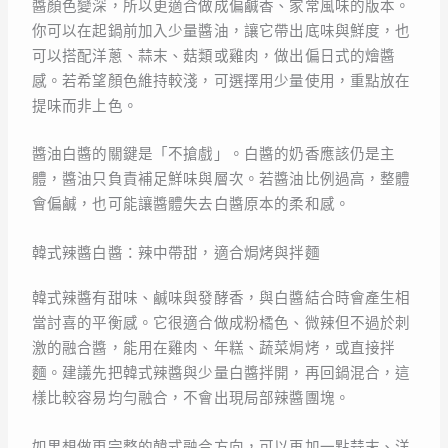
醬顏色變深，所以更適合做成偏鹹香、家常風味的版本。
你可以在起鍋前加入少量醬油，讓它帶出底味與鮮度，也
可以搭配洋蔥、蒜末、菇類或雞肉，做出偏日式的燴醬
感。若希望顏色維持較淺，可選擇用少量使用，重點放在
提味而非上色。
醬油白醬的關鍵是「不搶戲」。白醬的奶香應該仍是主
體，醬油只負責補足鮮味與層次。若醬油比例過高，整體
會偏鹹，也可能讓醬體失去白醬原本的柔和感。
韓式辣醬白醬：辣中帶甜，適合焗烤與拌麵
韓式辣醬有甜味、鹹味與發酵香，與白醬結合時會產生相
當討喜的平衡感。它很適合做成粉橘色、微辣但不過於刺
激的融合醬，能用在雞肉、年糕、蔬菜焗烤，或直接拌
麵。建議先把韓式辣醬與少量白醬拌開，再回鍋混合，這
樣比較容易均勻融合，不會出現局部辣醬團塊。
如果想做更完整的韓式融合方向，可以再加一點蒜末、洋