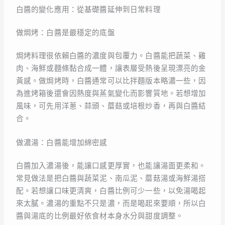
白醬的變化應用：從基礎醬延伸到日常料理
做焗烤：白醬是最穩定的底盤
焗烤料理很依賴白醬的濃度與包覆力。白醬能把蔬菜、雞
肉、海鮮或麵條黏合成一體，讓表層受熱後呈現漂亮的金
黃感。做焗烤時，白醬通常可以比拌麵版本略濃一些，因
為進烤箱後還會因熱度與蒸氣變化而影響質地。若想增加
風味，可先用洋蔥、蒜頭、蘑菇或培根炒香，再與白醬結
合。
做濃湯：白醬能增加綿密感
白醬加入濃湯後，能讓口感更厚實，也能讓湯面更柔和。
常見做法是把白醬與蔬菜泥、南瓜泥、蘑菇湯或海鮮湯搭
配。若想讓口味更清爽，白醬比例可少一些，以免湯喝起
來太膩。濃湯的重點不只是濃，而是喝起來要順，所以白
醬與湯底的比例最好依食材本身水分與甜度調整。