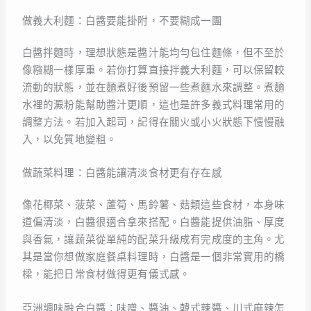
做義大利麵：白醬要能掛附，不要糊成一團
白醬拌麵時，理想狀態是醬汁能均勻包住麵條，但不至於
像糨糊一樣厚重。若你打算直接拌義大利麵，可以保留較
流動的狀態，並在麵煮好後預留一些煮麵水來調整。煮麵
水裡的澱粉能幫助醬汁更順，這也是許多義式料理常用的
調整方法。若加入起司，記得在關火或小火狀態下慢慢融
入，以免質地變粗。
做蔬菜料理：白醬能讓清淡食材更有存在感
像花椰菜、菠菜、蘆筍、馬鈴薯、菇類這些食材，本身味
道偏清淡，白醬很適合拿來搭配。白醬能提供油脂、厚度
與香氣，讓蔬菜從單純的配菜升級成有完成度的主角。尤
其是當你想做家庭餐桌料理時，白醬是一個非常實用的橋
樑，能把日常食材做得更有儀式感。
亞洲調味融合白醬：味噌、醬油、韓式辣醬、川式麻辣怎