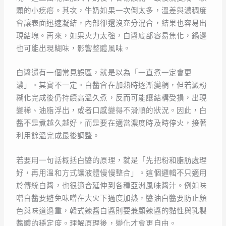
顆的小疙瘩。其次，牛奶如果一次倒太多，溫差與濃稠度
會讓表面迅速凝結，內部卻還沒充分混合，結果也容易出
現結塊。再來，如果火力太強，白醬底部容易焦化，鍋邊
也可能出現糊味，影響整體風味。
白醬還有一個常見誤區，就是以為「一直煮一定會更
濃」。其實不一定。白醬會在加熱時逐漸變稠，但若澱粉
糊化完成後仍持續高溫久煮，反而可能讓結構受損，出現
變稀、油脂浮出，或者口感變得不滑順的狀況。因此，白
醬不是煮越久越好，而是要在適當濃度時及時停火，接著
利用餘溫完成最後調整。
若要用一句話概括白醬的原理，就是「先把粉和脂肪處理
好，再用溫和方式讓液體慢慢整合」。這個邏輯不只適用
於傳統白醬，也很適合延伸到各種亞洲風味醬汁。例如味
噌白醬要避免味噌在大火下過度加熱，醬油白醬要防止顏
色與味道過重，韓式辣醬白醬則要兼顧辣醬的黏性與乳製
醬體的穩定度。理解原理後，變化才會更自由。