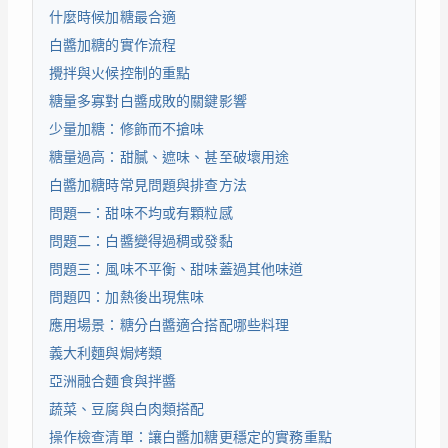
什麼時候加糖最合適
白醬加糖的實作流程
攪拌與火候控制的重點
糖量多寡對白醬成敗的關鍵影響
少量加糖：修飾而不搶味
糖量過高：甜膩、遮味、甚至破壞用途
白醬加糖時常見問題與排查方法
問題一：甜味不均或有顆粒感
問題二：白醬變得過稠或發黏
問題三：風味不平衡、甜味蓋過其他味道
問題四：加熱後出現焦味
應用場景：糖分白醬適合搭配哪些料理
義大利麵與焗烤類
亞洲融合麵食與拌醬
蔬菜、豆腐與白肉類搭配
操作檢查清單：讓白醬加糖更穩定的實務重點