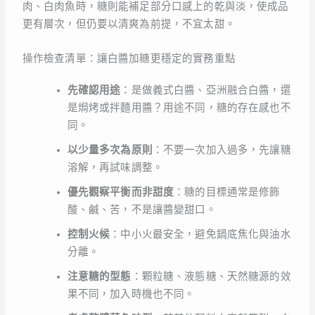
肉、白肉魚時，糖則能補足部分口感上的乾與淡，使成品
更有層次，但仍要以清爽為前提，不宜太甜。
操作檢查清單：讓白醬加糖更穩定的實務重點
先確認用途
：是做義式白醬、亞洲融合白醬，還
是焗烤或拌麵用醬？用途不同，糖的存在感也不
同。
以少量多次為原則
：不要一次加入過多，先讓糖
溶解，再試味調整。
優先觀察平衡而非甜度
：糖的目標通常是修飾
酸、鹹、苦，不是讓醬變甜口。
控制火候
：中小火最安全，避免鍋底焦化與油水
分離。
注意糖的型態
：顆粒糖、液態糖、天然糖源的效
果不同，加入時機也不同。