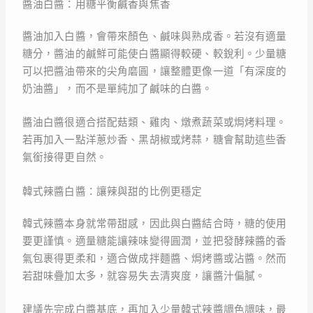
醬油白醬：用糖平衡鹹香與焦香
醬油加入白醬，會帶來顏色、鹹味與熟成香。若沒有適量
糖分，醬油的鹹鮮可能使白醬顯得較硬、較銳利。少量糖
可以把醬油帶來的尖角磨圓，讓整體更像一道「有深度的
奶油醬」，而不是單純加了鹹味的白醬。
醬油白醬很適合搭配菇類、雞肉、燉煮蔬菜或焗烤料理。
若再加入一點洋蔥炒香、黑胡椒或烤蒜，糖會幫助這些香
氣銜接得更自然。
韓式辣醬白醬：讓辣與甜的比例更穩定
韓式辣醬本身就常帶甜感，因此與白醬結合時，糖的使用
要更謹慎。適量糖能讓辣味變得圓潤，並把發酵辣醬的香
氣包裹得更柔和，適合做成拌麵醬、焗烤醬或沾醬。然而
若甜味疊加太多，就容易失去清爽度，讓醬汁偏膩。
建議先完成白醬基底，再加入少量韓式辣醬調色調味，最