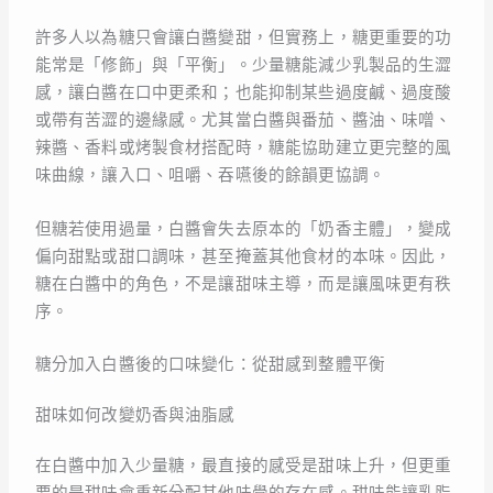
許多人以為糖只會讓白醬變甜，但實務上，糖更重要的功
能常是「修飾」與「平衡」。少量糖能減少乳製品的生澀
感，讓白醬在口中更柔和；也能抑制某些過度鹹、過度酸
或帶有苦澀的邊緣感。尤其當白醬與番茄、醬油、味噌、
辣醬、香料或烤製食材搭配時，糖能協助建立更完整的風
味曲線，讓入口、咀嚼、吞嚥後的餘韻更協調。
但糖若使用過量，白醬會失去原本的「奶香主體」，變成
偏向甜點或甜口調味，甚至掩蓋其他食材的本味。因此，
糖在白醬中的角色，不是讓甜味主導，而是讓風味更有秩
序。
糖分加入白醬後的口味變化：從甜感到整體平衡
甜味如何改變奶香與油脂感
在白醬中加入少量糖，最直接的感受是甜味上升，但更重
要的是甜味會重新分配其他味覺的存在感。甜味能讓乳脂