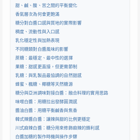
甜、鹹、酸、苦之間的平衡變化
香氣層次為何會更飽滿
糖分對白醬口感與質地的實際影響
稠度、流動性與入口感
乳化穩定性與加熱表現
不同糖類對白醬風味的影響
蔗糖：最穩定、最中性的選擇
果糖：甜感更直接，但更需節制
乳糖：與乳製品最協調的自然甜感
蜂蜜、楓糖、椰糖等天然糖源
糖分與亞洲調味對接白醬：融合料理的實用思路
味噌白醬：用糖拉出發酵圓潤感
醬油白醬：用糖平衡鹹香與焦香
韓式辣醬白醬：讓辣與甜的比例更穩定
川式麻辣白醬：糖分用來修飾麻辣的鋒利感
白醬加糖的製作時機與操作步驟