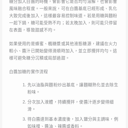
糖分加入白醬的時機，會影響它是否均勻溶解，也會影響
風味融合程度。一般來說，可在白醬基底已經形成、乳化
大致完成後加入，這樣最容易控制味道。若是用糖與麵粉
一起下鍋，糖可能受熱不均；若太晚加入，則可能只停留
在表面，導致甜感不均。
如果使用的是蜂蜜、楓糖漿或其他液態糖源，建議在火力
較小、醬汁已開始變得滑順時加入，並立即攪拌均勻。這
樣可避免糖分沉積或局部過甜。
白醬加糖的實作流程
先以油脂與麵粉炒出基底，讓麵糊熟化並去除生
粉味。
分次加入液體，持續攪拌，使醬汁逐步變得細
滑。
待白醬達到基本濃度後，加入鹽分與主調味，例
如味噌、醬油、辣醬或香料。