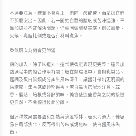
不過要注意，糖並不會真正「消除」酸或苦，而是讓它們
不那麼突出。因此，若一開始白醬的酸度或苦味過強，單
靠加糖並不能解決問題，仍需回頭調整基底，例如鹽量、
火候、乳脂比例或是否有材料煮焦。
香氣層次為何會更飽滿
糖的加入，除了味道外，還常使香氣表現更完整。這與加
熱過程中的複合作用有關：糖在熱環境中，會與乳製品、
麵糊及蛋白質類成分產生風味深化，讓醬汁帶出更明顯的
烘焙感、焦香感或類堅果香。若白醬再搭配炒洋蔥、蒜
香、蘑菇、培根或發酵調味，糖會使這些香氣之間的接縫
更自然，不會顯得彼此分離。
但這種效果需要溫和加熱與適度攪拌。若火力過大，糖容
易在局部焦化，反而帶出苦味或燒焦味，使白醬風味失
衡。