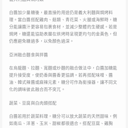
白醬加少量糖後，最直接的用途仍是義大利麵與焗烤料
理。當白醬搭配雞肉、菇類、青花菜、火腿或海鮮時，糖
分能讓醬汁更容易包裹食材，並減少整體的生硬感。若是
焗烤，糖還能協助表層在烘烤時呈現更均勻的金黃色，但
仍應避免糖過多，以免顏色過深。
亞洲融合麵食與拌醬
在烏龍麵、拉麵、寬麵或炒麵的融合做法中，白醬加糖能
提升接受度，使奶香與醬香更協調。若再搭配味噌、醬
油、韓式辣醬或麻辣元素，糖分可作為銜接器，讓不同文
化的調味彼此融合而不突兀。
蔬菜、豆腐與白肉類搭配
白醬若用於蔬菜料理，糖分可以放大蔬菜的天然甜味，例
如南瓜、洋蔥、玉米、甜椒都很適合。搭配豆腐、雞胸