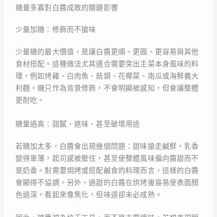
糖量多寡對白醬成敗的關鍵影響
少量加糖：修飾而不搶味
少量糖的最大價值，是讓白醬更順、更圓、更容易與其他
食材搭配。這種做法尤其適合需要突出主菜本身風味的料
理，例如烤雞、白肉魚、菇類、花椰菜、南瓜或海鮮義大
利麵。糖只作為背景修飾，不會明顯被感知，但會讓整體
更耐吃。
糖量過高：甜膩、遮味、甚至破壞用途
若糖加太多，白醬會出現幾個問題：甜味搶走鹹鮮，乳香
變得單薄，起司感被壓住，甚至使整體風味偏向醬甜而不
是奶香。對需要焗烤或搭配鹹食的料理而言，這樣的白醬
會顯得不協調。另外，過甜的白醬在烘烤後容易使表面顏
色過深，看起來像焦化，但味道卻未必成熟。