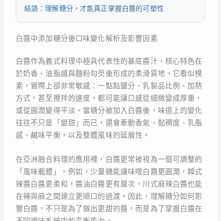
結語：理解糖分，才能真正掌握白醬的可塑性
白醬中添加糖分後口味變化解析及影響因素
白醬作為義式料理中極具代表性的基底醬汁，核心特色在
於奶香、油脂感與麵粉勾芡後形成的柔滑質地。它看似樸
素，實際上卻非常敏感：一點點鹽分、乳製品比例、加熱
方式，甚至攪拌的速度，都可能讓口感從細緻變成厚重，
或從圓潤變得平淡。當糖分被加入白醬後，味道上的變化
往往不只是「變甜」而已，還會牽動香氣、黏稠度、乳脂
感、鹹味平衡，以及整體風味的延展性。
在亞洲融合料理的應用裡，白醬更常被視為一個可調整的
「風味載體」。例如，少量糖能讓味噌白醬更圓潤，韓式
辣醬白醬更柔和，醬油白醬更有層次，川式麻辣白醬也能
在辣與麻之間建立更順口的過渡。因此，理解糖分如何影
響白醬，不只是為了做出更甜的醬，而是為了掌握白醬在
不同調味系統中的平衡能力。