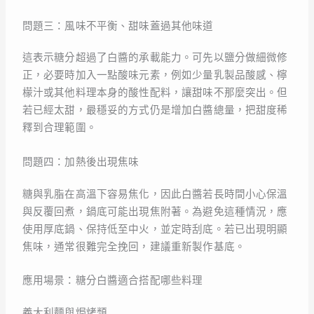
問題三：風味不平衡、甜味蓋過其他味道
這表示糖分超過了白醬的承載能力。可先以鹽分做細微修
正，必要時加入一點酸味元素，例如少量乳製品酸感、檸
檬汁或其他料理本身的酸性配料，讓甜味不那麼突出。但
若已經太甜，最穩妥的方式仍是增加白醬總量，把甜度稀
釋到合理範圍。
問題四：加熱後出現焦味
糖與乳脂在高溫下容易焦化，因此白醬若長時間小心保溫
與反覆回煮，鍋底可能出現焦附著。為避免這種情況，應
使用厚底鍋、保持低至中火，並定時刮底。若已出現明顯
焦味，通常很難完全挽回，建議重新製作基底。
應用場景：糖分白醬適合搭配哪些料理
義大利麵與焗烤類