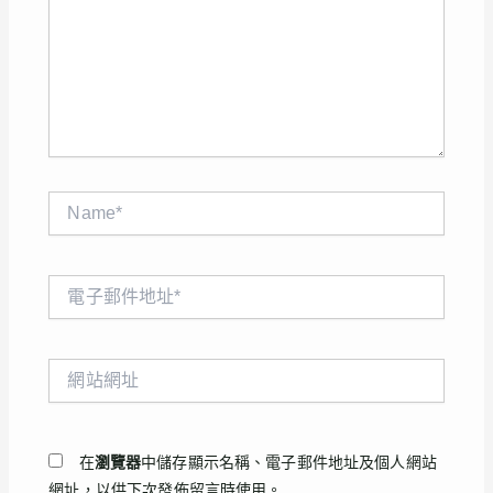
輸
入
內
容...
Name*
電
子
郵
件
網
地
站
址
網
*
址
在
瀏覽器
中儲存顯示名稱、電子郵件地址及個人網站
網址，以供下次發佈留言時使用。