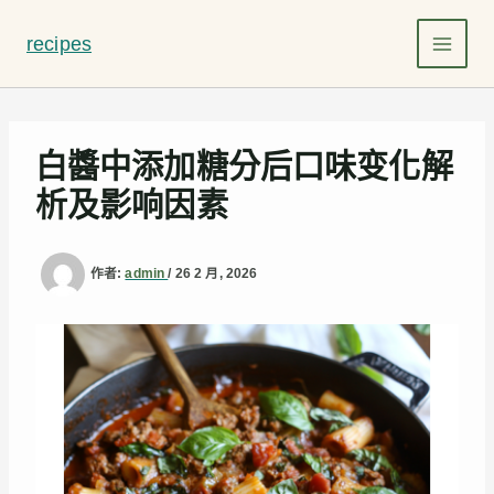
跳
至
recipes
主
要
內
容
白醬中添加糖分后口味变化解
析及影响因素
作者:
admin
/
26 2 月, 2026