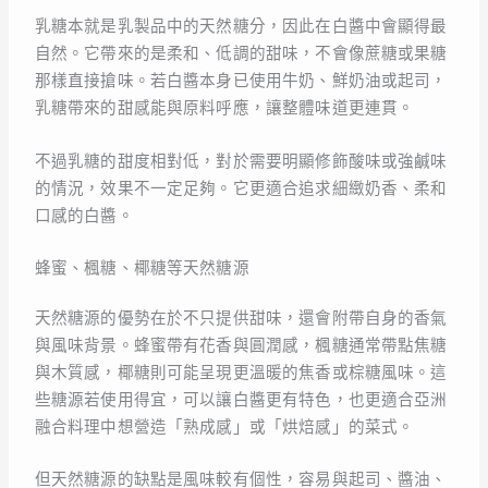
乳糖本就是乳製品中的天然糖分，因此在白醬中會顯得最
自然。它帶來的是柔和、低調的甜味，不會像蔗糖或果糖
那樣直接搶味。若白醬本身已使用牛奶、鮮奶油或起司，
乳糖帶來的甜感能與原料呼應，讓整體味道更連貫。
不過乳糖的甜度相對低，對於需要明顯修飾酸味或強鹹味
的情況，效果不一定足夠。它更適合追求細緻奶香、柔和
口感的白醬。
蜂蜜、楓糖、椰糖等天然糖源
天然糖源的優勢在於不只提供甜味，還會附帶自身的香氣
與風味背景。蜂蜜帶有花香與圓潤感，楓糖通常帶點焦糖
與木質感，椰糖則可能呈現更溫暖的焦香或棕糖風味。這
些糖源若使用得宜，可以讓白醬更有特色，也更適合亞洲
融合料理中想營造「熟成感」或「烘焙感」的菜式。
但天然糖源的缺點是風味較有個性，容易與起司、醬油、