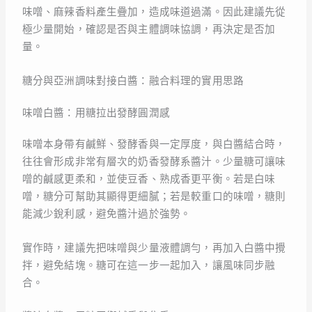
味噌、麻辣香料產生疊加，造成味道過滿。因此建議先從
極少量開始，確認是否與主體調味協調，再決定是否加
量。
糖分與亞洲調味對接白醬：融合料理的實用思路
味噌白醬：用糖拉出發酵圓潤感
味噌本身帶有鹹鮮、發酵香與一定厚度，與白醬結合時，
往往會形成非常有層次的奶香發酵系醬汁。少量糖可讓味
噌的鹹感更柔和，並使豆香、熟成香更平衡。若是白味
噌，糖分可幫助其顯得更細膩；若是較重口的味噌，糖則
能減少銳利感，避免醬汁過於強勢。
實作時，建議先把味噌與少量液體調勻，再加入白醬中攪
拌，避免結塊。糖可在這一步一起加入，讓風味同步融
合。