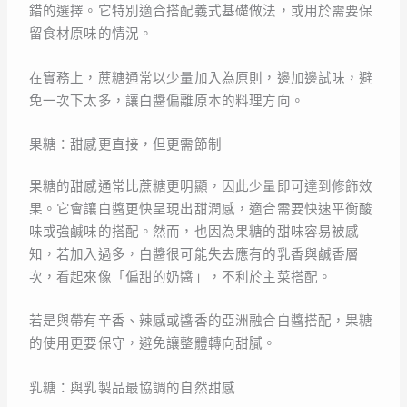
錯的選擇。它特別適合搭配義式基礎做法，或用於需要保
留食材原味的情況。
在實務上，蔗糖通常以少量加入為原則，邊加邊試味，避
免一次下太多，讓白醬偏離原本的料理方向。
果糖：甜感更直接，但更需節制
果糖的甜感通常比蔗糖更明顯，因此少量即可達到修飾效
果。它會讓白醬更快呈現出甜潤感，適合需要快速平衡酸
味或強鹹味的搭配。然而，也因為果糖的甜味容易被感
知，若加入過多，白醬很可能失去應有的乳香與鹹香層
次，看起來像「偏甜的奶醬」，不利於主菜搭配。
若是與帶有辛香、辣感或醬香的亞洲融合白醬搭配，果糖
的使用更要保守，避免讓整體轉向甜膩。
乳糖：與乳製品最協調的自然甜感