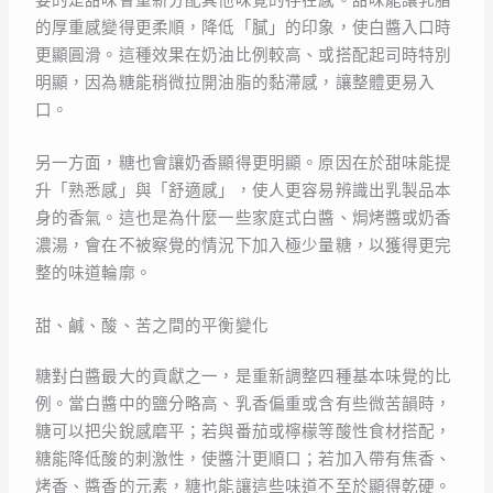
的厚重感變得更柔順，降低「膩」的印象，使白醬入口時
更顯圓滑。這種效果在奶油比例較高、或搭配起司時特別
明顯，因為糖能稍微拉開油脂的黏滯感，讓整體更易入
口。
另一方面，糖也會讓奶香顯得更明顯。原因在於甜味能提
升「熟悉感」與「舒適感」，使人更容易辨識出乳製品本
身的香氣。這也是為什麼一些家庭式白醬、焗烤醬或奶香
濃湯，會在不被察覺的情況下加入極少量糖，以獲得更完
整的味道輪廓。
甜、鹹、酸、苦之間的平衡變化
糖對白醬最大的貢獻之一，是重新調整四種基本味覺的比
例。當白醬中的鹽分略高、乳香偏重或含有些微苦韻時，
糖可以把尖銳感磨平；若與番茄或檸檬等酸性食材搭配，
糖能降低酸的刺激性，使醬汁更順口；若加入帶有焦香、
烤香、醬香的元素，糖也能讓這些味道不至於顯得乾硬。