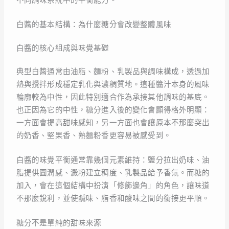
白醬的基本結構：為什麼糖分會改變整體風味
白醬的核心組成與味覺基礎
典型白醬通常由油脂、麵粉、乳製品與調味構成，透過加
熱與攪拌形成穩定乳化與濃稠質地。這種醬汁本身的風味
輪廓較為中性，因此特別適合作為承接其他調味的基底。
也正因為它的中性，糖分進入後的變化會顯得格外明顯：
一方面會提高甜味感知，另一方面也會讓原本不那麼突出
的奶香、堅果香、熟麵粉香更容易被感受到。
白醬的味覺平衡通常靠幾個元素維持：鹽分拉出奶味、油
脂提供圓潤感、澱粉建立稠度、乳製品給予香氣。而糖的
加入，會在這個結構中扮演「修飾邊角」的角色，讓味道
不那麼銳利，並使鹹味、脂香和酸味之間的銜接更平順。
糖分不是單純的甜味來源