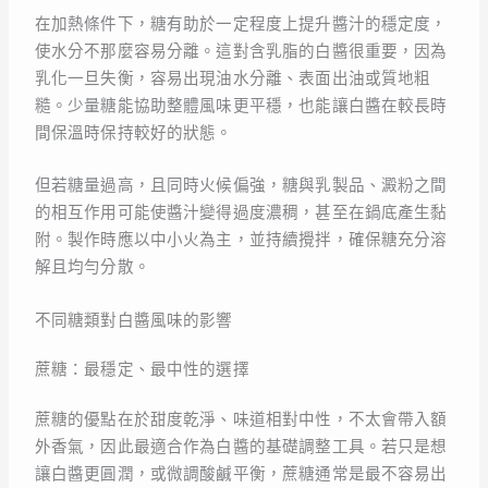
在加熱條件下，糖有助於一定程度上提升醬汁的穩定度，
使水分不那麼容易分離。這對含乳脂的白醬很重要，因為
乳化一旦失衡，容易出現油水分離、表面出油或質地粗
糙。少量糖能協助整體風味更平穩，也能讓白醬在較長時
間保溫時保持較好的狀態。
但若糖量過高，且同時火候偏強，糖與乳製品、澱粉之間
的相互作用可能使醬汁變得過度濃稠，甚至在鍋底產生黏
附。製作時應以中小火為主，並持續攪拌，確保糖充分溶
解且均勻分散。
不同糖類對白醬風味的影響
蔗糖：最穩定、最中性的選擇
蔗糖的優點在於甜度乾淨、味道相對中性，不太會帶入額
外香氣，因此最適合作為白醬的基礎調整工具。若只是想
讓白醬更圓潤，或微調酸鹹平衡，蔗糖通常是最不容易出