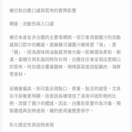
糖分對白醬口感與質地的實際影響
稠度、流動性與入口感
糖分本身並非白醬的主要增稠劑，但它會改變醬汁的流動
感與口腔中的觸感。適量糖可讓醬汁顯得更「滑」、更
「圓」，因為甜味與油脂感常被大腦一起解讀為柔和、飽
滿。當糖分與乳脂同時存在時，白醬往往會呈現出更順口
的質地，特別適合覆蓋麵條、焗烤蔬菜或搭配雞肉、海鮮
等食材。
若糖量偏高，則可能出現黏口、厚重、黏舌的感受，尤其
在冷卻後更明顯。這是因為糖增加了溶液中固形物的比
例，改變了醬汁的體感。因此，白醬若是要作為冷盤、預
製醬或再加熱使用，糖的使用量應更保守。
乳化穩定性與加熱表現