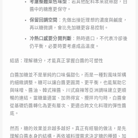
考慮整體菜色味型
：若其他配料本來就帶甜，白
醬中的糖應更保守。
保留回調空間
：先做出接近理想的濃度與鹹度，
再以糖微調，會比先加糖更容易控制。
冷熱口感要分開判斷
：熱時適口，不代表冷卻後
仍平衡，必要時要考慮成品溫度。
結語：理解糖分，才能真正掌握白醬的可塑性
白醬加糖並不是單純的口味偏甜化，而是一種對風味架構
的細緻調整。糖可以讓白醬更圓潤、更平衡，也能幫助它
與味噌、醬油、韓式辣醬、川式麻辣等亞洲調味建立更順
暢的連結。當糖量適當、加熱得宜、攪拌均勻時，白醬會
從基礎奶醬轉化為更有層次、更適合跨文化料理的彈性醬
底。
然而，糖的效果並非越多越好。真正有經驗的做法，是先
理解白醬本身的結構，再依據料理需求決定糖的種類、加