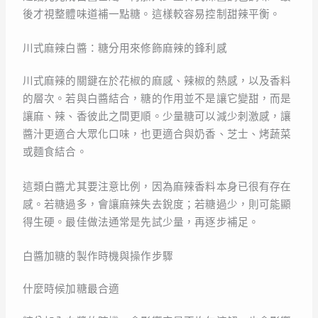
後才視整體味道補一點糖。這樣較容易控制甜辣平衡。
川式麻辣白醬：糖分用來修飾麻辣的鋒利感
川式麻辣的關鍵在於花椒的麻感、辣椒的熱感，以及香料
的層次。若與白醬結合，糖的作用並不是讓它變甜，而是
讓麻、辣、香彼此之間更順。少量糖可以減少刺激感，讓
醬汁更適合大眾化口味，也更適合與奶香、芝士、烤蔬菜
或麵食結合。
這類白醬尤其要注意比例，因為麻辣香料本身已很有存在
感。若糖過多，會讓麻辣失去銳度；若糖過少，則可能顯
得生硬。最佳做法通常是先試少量，再逐步補足。
白醬加糖的製作時機與操作步驟
什麼時候加糖最合適