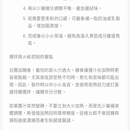
再以少量糖分調整平衡，邊加邊試味。
若需要更柔和的口感，可最後補一點奶油或乳製
品，增加圓潤度。
完成後以小火保溫，避免高溫久煮造成分離或焦
底。
攪拌與火候控制的重點
白醬加糖後，最怕的是火力過大。糖會讓醬汁在加熱時更
容易黏鍋，尤其是底部受熱不均時，焦化和苦味都可能出
現。因此，製作時以中小火為宜，並使用耐熱刮刀或打蛋
器持續攪拌，讓糖充分分散。
如果醬汁突然變稠，不要立刻大火加熱，而是先少量補液
體調整，再慢慢加熱回到理想稠度。這樣比較不會因糖與
澱粉過度濃縮而產生粉感或膩感。