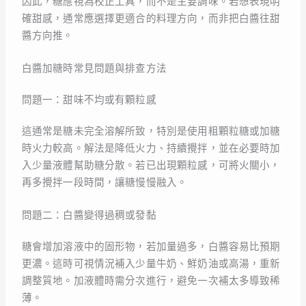
因此，糖應視為校正工具，而不是主要調味。若想表現明
確甜感，通常應選擇更適合的料理方向，而非把白醬往甜
醬方向推。
白醬加糖時常見問題與排查方法
問題一：甜味不均或有顆粒感
這通常是糖未完全溶解所致，特別是使用粗顆粒糖或加糖
時火力較高。解法是降低火力、持續攪拌，並在必要時加
入少量液體幫助糖分散。若已出現顆粒感，可將火關小，
再多攪拌一段時間，讓糖慢慢融入。
問題二：白醬變得過稠或發黏
糖會增加溶液中的固形物，若加量過多，白醬容易比預期
更濃。這時可視情況補入少量牛奶、鮮奶油或高湯，重新
調整質地。加液體時需分次進行，避免一次補太多導致稀
薄。