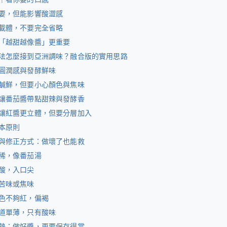
要，但能影響酸澀感
載體，不要完全省略
「越甜越像醬」更重要
法怎麼接到亞洲調味？融合版的實用思路
圓潤感與發酵鮮味
鹹鮮，但要小心顏色與焦味
讓番茄醬帶點甜辣與發酵香
讓紅醬更立體，但要分層加入
本原則
與修正方式：做壞了也能救
稀，像番茄湯
酸，入口尖
苦味或焦味
色不夠紅，偏褐
道單薄，只有酸味
熱：做好醬，更要保存得當