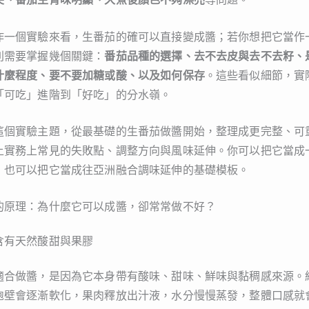
作一個實驗來看，生番茄的確可以直接變成醬；若你想把它當作
則需要掌握幾個關鍵：
番茄品種的選擇、去不去皮與去不去籽、
什麼程度、要不要加糖或酸、以及如何保存
。這些看似細節，實
「可吃」進階到「好吃」的分水嶺。
這個實驗主題，從最基礎的生番茄做醬開始，整理成更完整、可
上實務上常見的失敗點、調整方向與風味延伸。你可以把它當成
，也可以把它當成往亞洲融合調味延伸的基礎模板。
的原理：為什麼它可以成醬，卻常常做不好？
含有天然酸甜與果膠
適合做醬，是因為它本身帶有酸味、甜味、鮮味與黏稠感來源。
胞壁會逐漸軟化，果肉釋放出汁液，水分慢慢蒸發，整體口感就