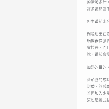
的清脆多汁
許多番茄醬
但生番茄水
問題也出在
鍋裡很快就
會拉長，而
說，番茄會
加熱的目的
番茄醬的成
甜香、熟成
若再加入少
這也是義式