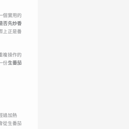
一個實用的
是否先炒香
際上正是番
重複操作的
一份
生番茄
經過加熱
會從生番茄