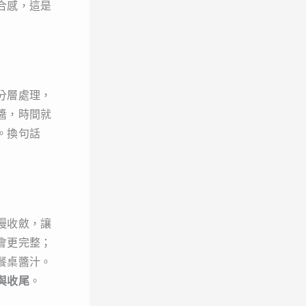
合感，這是
分層處理，
醬，時間就
。換句話
慢收斂，讓
會更完整；
餐桌醬汁。
與收尾
。