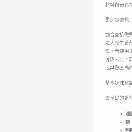
材料與器具
番茄怎麼挑
適合直接做
是大顆牛番
醬。若使用
濾與去皮。
或與熟度高
基本調味建
最基礎的番
油
鹽
甜