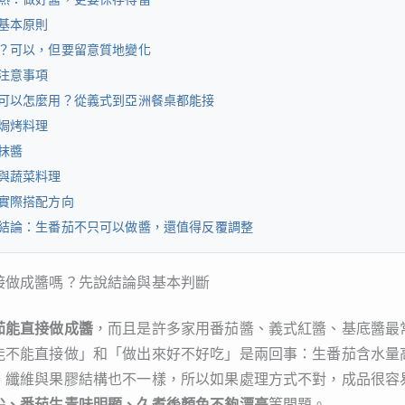
基本原則
？可以，但要留意質地變化
注意事項
可以怎麼用？從義式到亞洲餐桌都能接
焗烤料理
抹醬
與蔬菜料理
實際搭配方向
結論：生番茄不只可以做醬，還值得反覆調整
接做成醬嗎？先說結論與基本判斷
茄能直接做成醬
，而且是許多家用番茄醬、義式紅醬、基底醬最
能不能直接做」和「做出來好不好吃」是兩回事：生番茄含水量
、纖維與果膠結構也不一樣，所以如果處理方式不對，成品很容
尖、番茄生青味明顯、久煮後顏色不夠漂亮
等問題。