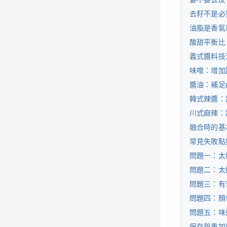
去籽不是必
油脂是香氣
酸甜平衡比
義式醬料技
味噌：增加
醬油：補足
韓式辣醬：
川式麻辣：
融合時的基
常見失敗點
問題一：太
問題二：太
問題三：有
問題四：顏
問題五：味
保存與重加