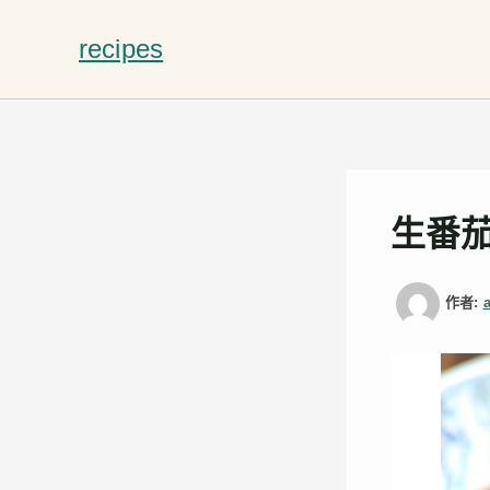
跳
至
recipes
主
要
內
容
生番
作者: