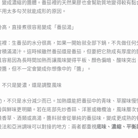
，變成濃縮的醬體。番茄裡的天然果膠也會幫助質地變得較有黏
不用太多勾芡就能成形的原因。
分高，直接煮很容易變成「番茄湯」
這裡：生番茄的水分很高，如果一開始就全部下鍋，不先做任何
會積滿湯汁。這時候雖然番茄還是番茄，但要把它熬成有厚度的
且容易因為長時間加熱而讓風味變得平板、顏色偏暗、酸味突出
變醬，但不一定會變成你想像中的「醬」。
，不只是變濃，還是調整風味
功，不只是水分減少而已。加熱還能把番茄中的青味、草腥味慢
香與鮮味更明顯。若在底部先炒香蒜、洋蔥或橄欖油，風味層次
量香草、酒類或高湯，醬料就會從單純的番茄味，變成更成熟的
技法和亞洲調味可以對接的地方：兩者都重視
底味、濃縮、平衡