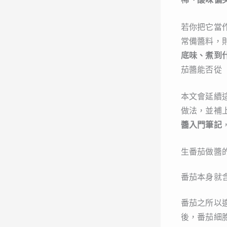
若你把它當
常備醬料，
底味、煮到
茄醬能否從
本文會延續
做法，並補
醬入門筆記
生番茄做醬
番茄本身就
番茄之所以
後，番茄細