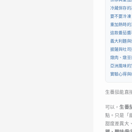
冷藏保存的
要不要冷凍
重加熱時的
這款番茄醬
義大利麵與
披薩與吐司
燉肉、燉豆
亞洲風味的
實驗心得與
生番茄能直
可以，
生番
點。只是「
甜度差異大
稀、酸味偏