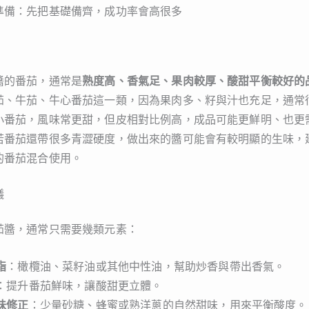
準備：先把基礎備齊，成功率會高很多
醬的番茄，通常是
熟度高、香氣足、果肉較厚、酸甜平衡較好的
茄、牛茄、牛心番茄這一類，因為果肉多、籽與汁也充足，通常
小番茄，風味常更甜，但皮相對比例高，成品可能更鮮明、也更
若番茄還帶很多青澀硬度，做出來的醬可能會有較明顯的生味，
的番茄混合使用。
議
茄醬，通常只需要幾類元素：
脂
：橄欖油、菜籽油或其他中性油，幫助炒香與帶出香氣。
：提升番茄鮮味，讓酸甜更立體。
味修正
：少量砂糖、蜂蜜或熟洋蔥的自然甜味，用來平衡酸度。