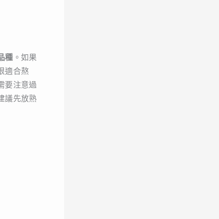
品種
。如果
很適合熬
需要注意過
建議先放熟