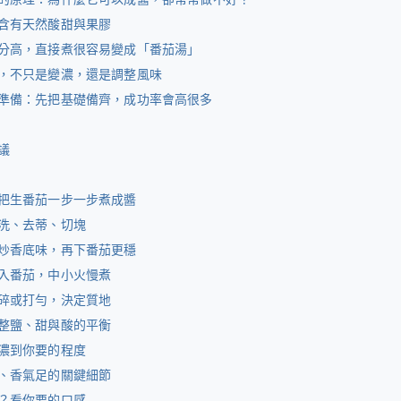
含有天然酸甜與果膠
分高，直接煮很容易變成「番茄湯」
，不只是變濃，還是調整風味
準備：先把基礎備齊，成功率會高很多
議
把生番茄一步一步煮成醬
洗、去蒂、切塊
炒香底味，再下番茄更穩
入番茄，中小火慢煮
碎或打勻，決定質地
整鹽、甜與酸的平衡
濃到你要的程度
、香氣足的關鍵細節
？看你要的口感