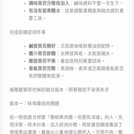
調味是否分階段加入
：鹹味調料不要一次全下。
有沒有留煮麵水
：這是調整濃稠度與融合感的重
要工具。
完成前確認四件事
鹹度是否剛好
：尤其是味噌與醬油搭配時。
醬汁是否掛麵
：太稀就再收、太乾就補水。
酸甜是否平衡
：番茄底特別需要試味。
香氣是否完整
：黑胡椒、香草或芝麻類香氣是否
有把整體串起來。
幾種最實用的無奶融合版本，照著做就不容易失手
版本一：味噌番茄肉醬麵
這一款很適合想要「像經典肉醬，但更有深度」的人。先
用洋蔥、蒜末炒香，加入絞肉炒散，再放番茄糊或番茄丁
慢慢煮出濃度，最後以少量味噌化開拌入。可用牛肉、豬