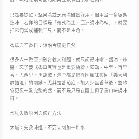
只是要提醒，堅果醬或芝麻醬雖然好用，但用量一多容易
搶味。若你的目標是「義式為主、亞洲調味為輔」，就要
把它們當成補強工具，而不是主角。
香草與辛香料：讓融合感更自然
很多人一做亞洲融合義大利麵，就只記得味噌、醬油、辣
醬，忘了義式香草其實也是重要橋樑。羅勒、牛至、百里
香、巴西里、黑胡椒，這些都是把異國風味拉回「義大利
麵語境」的關鍵。尤其是番茄底，加入少量香草後，整體
會更像一盤完整的醬，而不是只是在麵上倒了重口味調味
料。
常見失敗原因與修正方法
太鹹：先救味道，不要立刻加一堆水