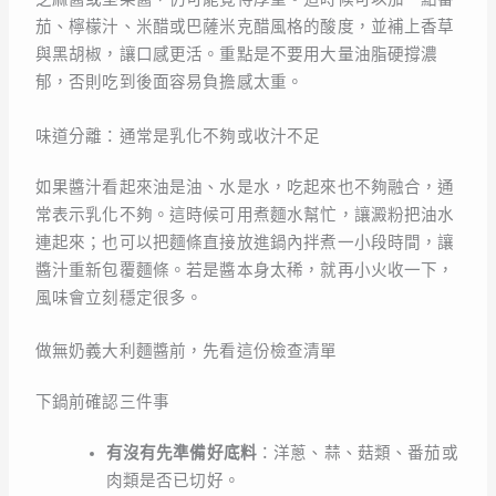
茄、檸檬汁、米醋或巴薩米克醋風格的酸度，並補上香草
與黑胡椒，讓口感更活。重點是不要用大量油脂硬撐濃
郁，否則吃到後面容易負擔感太重。
味道分離：通常是乳化不夠或收汁不足
如果醬汁看起來油是油、水是水，吃起來也不夠融合，通
常表示乳化不夠。這時候可用煮麵水幫忙，讓澱粉把油水
連起來；也可以把麵條直接放進鍋內拌煮一小段時間，讓
醬汁重新包覆麵條。若是醬本身太稀，就再小火收一下，
風味會立刻穩定很多。
做無奶義大利麵醬前，先看這份檢查清單
下鍋前確認三件事
有沒有先準備好底料
：洋蔥、蒜、菇類、番茄或
肉類是否已切好。