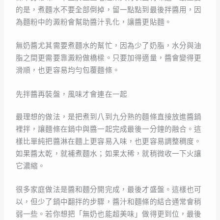
的是，煮麵水不要全部倒掉，留一點點到最後拌醬用，因
為麵粉中的澱粉會幫助醬汁乳化，讓醬更貼麵。
無奶醬尤其需要煮麵水的幫忙，因為少了奶脂，水分與油
脂之間更需要靠澱粉做橋樑。只要加得適量，醬會變得更
滑順，也更容易均勻包覆麵條。
先拌醬再裝盤，風味才會連在一起
最理想的做法，是把煮到八到九分熟的麵條直接放進醬鍋
裡拌，讓麵條在鍋中與醬一起完成最後一分鐘的融合。這
樣比單純把醬淋在麵上更容易入味，也更容易調整稠度。
如果醬太乾，就補煮麵水；如果太稀，就稍微收一下火讓
它濃縮。
很多家庭做法是醬和麵分開完成，最後才盛盤。這樣也可
以，但少了鍋中翻拌的步驟，醬汁和麵條的結合通常會稍
弱一些。若你想把「無奶也能超美味」做得更到位，最後