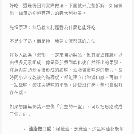
好吃，還是得回到實際做法。下面就來完整拆解，如何做
出一鍋無奶卻超有魅力的義大利麵醬。
先懂原理：無奶義大利麵醬為什麼也能好吃
不是少了奶，而是換一種建立濃郁感的方法
許多人認為「濃郁」一定來自奶製品，但其實濃郁感可以
由很多元素組成。像是番茄煮到軟化後自然釋出的果膠、
洋蔥與蒜頭炒香後形成的甜味、油脂包覆味道的能力、長
時間小火收乾後的黏稠感，都能建立出飽滿口感。再加上
一點鹽味、酸味與鮮味的平衡，即使沒有奶，醬也會很有
存在感。
如果想讓無奶醬汁更像「完整的一盤」，可以把思路改成
三個方向：
油脂做口感
：橄欖油、芝麻油、少量辣油都能幫