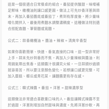
這是一個很適合日常餐桌的組合。番茄提供酸甜，味噌補
足鮮味，橄欖油則讓口感更圓。做法上可先炒香洋蔥與蒜
末，再加入番茄醬底或番茄丁，煮到有厚度後，將少量味
噌化開拌入，最後用煮麵水調整濃稠度。這種做法特別適
合搭配直麵、筆管麵或寬麵。
公式二：蒜香橄欖油 + 醬油 + 辣椒 = 清爽辛香型
如果你喜歡簡單、快速、香氣直接的口味，這一型非常好
上手。蒜末先炒到香而不焦，再加入少量辣椒與醬油，利
用鍋氣帶出焦香。這類醬汁很講究火候，一旦蒜頭炒過頭
就容易苦，所以要注意顏色變化。若想讓口感更完整，可
加入蘑菇、櫛瓜或青花菜，讓麵醬更有存在感。
公式三：韓式辣醬 + 番茄 + 洋蔥 = 甜辣濃厚型
這類做法非常適合喜歡重口味的人。番茄讓韓式辣醬不至
於過甜，洋蔥則增加自然甜味與濃度。先將洋蔥炒軟，再