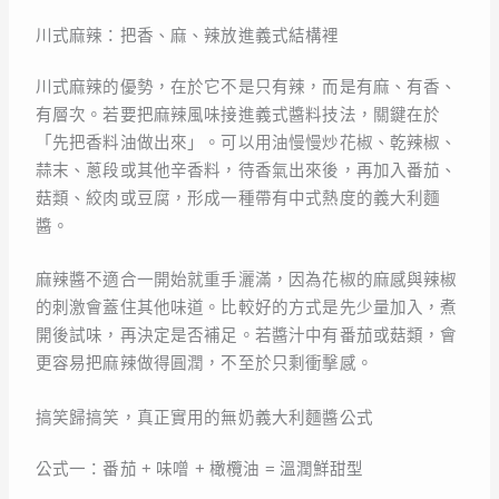
川式麻辣：把香、麻、辣放進義式結構裡
川式麻辣的優勢，在於它不是只有辣，而是有麻、有香、
有層次。若要把麻辣風味接進義式醬料技法，關鍵在於
「先把香料油做出來」。可以用油慢慢炒花椒、乾辣椒、
蒜末、蔥段或其他辛香料，待香氣出來後，再加入番茄、
菇類、絞肉或豆腐，形成一種帶有中式熱度的義大利麵
醬。
麻辣醬不適合一開始就重手灑滿，因為花椒的麻感與辣椒
的刺激會蓋住其他味道。比較好的方式是先少量加入，煮
開後試味，再決定是否補足。若醬汁中有番茄或菇類，會
更容易把麻辣做得圓潤，不至於只剩衝擊感。
搞笑歸搞笑，真正實用的無奶義大利麵醬公式
公式一：番茄 + 味噌 + 橄欖油 = 溫潤鮮甜型