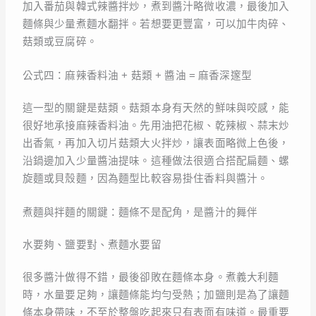
加入番茄與韓式辣醬拌炒，煮到醬汁略微收濃，最後加入
麵條與少量煮麵水翻拌。若想要更豐富，可以加牛肉碎、
菇類或豆腐碎。
公式四：麻辣香料油 + 菇類 + 醬油 = 麻香深邃型
這一型的關鍵是菇類。菇類本身有天然的鮮味與咬感，能
很好地承接麻辣香料油。先用油把花椒、乾辣椒、蒜末炒
出香氣，再加入切片菇類大火拌炒，讓表面略微上色後，
沿鍋邊加入少量醬油提味。這種做法很適合搭配扁麵、螺
旋麵或貝殼麵，因為麵型比較容易掛住香料與醬汁。
煮麵與拌麵的關鍵：麵條不是配角，是醬汁的舞伴
水要夠、鹽要對、煮麵水要留
很多醬汁做得不錯，最後卻敗在麵條本身。煮義大利麵
時，水量要足夠，讓麵條能均勻受熱；加鹽則是為了讓麵
條本身帶味，不至於整盤吃起來只有表面有味道。最重要