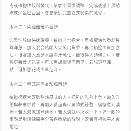
肉或植物性絞料替代，依家中習慣調整。完成後撒上黑胡
椒或少量巴西里，會更接近完整義式餐桌的感覺。
版本二：醬油菇菇蒜香麵
如果你想做快速晚餐，這道非常適合。用橄欖油炒香蒜片
與洋蔥，加入混合菇類大火煎出焦香，再沿鍋邊少量加醬
油，接著加入煮麵水讓醬汁乳化。最後拌入麵條即可。若
想更有義式氣質，可加黑胡椒與巴西里；若想更亞洲一
點，可加蔥花或少量芝麻。
版本三：韓式辣醬番茄雞肉麵
這道很適合喜歡甜辣風味的人。把雞肉先煎上色，加入洋
蔥與蒜末炒香，再加入番茄與少量韓式辣醬，慢慢煮到濃
稠。若太濃就加煮麵水，若太淡就小火收一下。這一款的
重點是別讓辣醬完全蓋過番茄的酸甜，兩者互相拉平才會
耐吃。