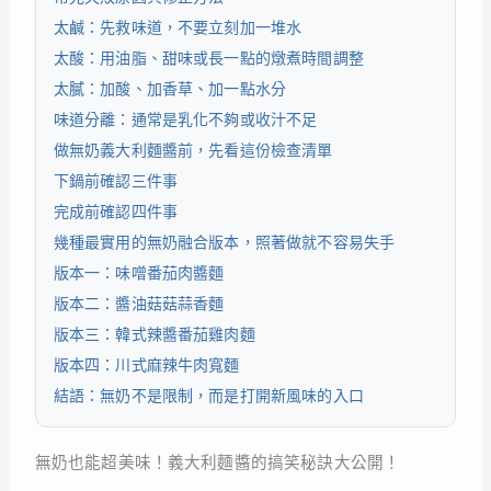
太鹹：先救味道，不要立刻加一堆水
太酸：用油脂、甜味或長一點的燉煮時間調整
太膩：加酸、加香草、加一點水分
味道分離：通常是乳化不夠或收汁不足
做無奶義大利麵醬前，先看這份檢查清單
下鍋前確認三件事
完成前確認四件事
幾種最實用的無奶融合版本，照著做就不容易失手
版本一：味噌番茄肉醬麵
版本二：醬油菇菇蒜香麵
版本三：韓式辣醬番茄雞肉麵
版本四：川式麻辣牛肉寬麵
結語：無奶不是限制，而是打開新風味的入口
無奶也能超美味！義大利麵醬的搞笑秘訣大公開！