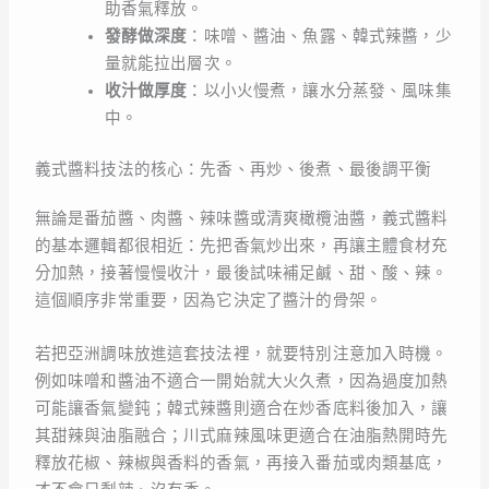
助香氣釋放。
發酵做深度
：味噌、醬油、魚露、韓式辣醬，少
量就能拉出層次。
收汁做厚度
：以小火慢煮，讓水分蒸發、風味集
中。
義式醬料技法的核心：先香、再炒、後煮、最後調平衡
無論是番茄醬、肉醬、辣味醬或清爽橄欖油醬，義式醬料
的基本邏輯都很相近：先把香氣炒出來，再讓主體食材充
分加熱，接著慢慢收汁，最後試味補足鹹、甜、酸、辣。
這個順序非常重要，因為它決定了醬汁的骨架。
若把亞洲調味放進這套技法裡，就要特別注意加入時機。
例如味噌和醬油不適合一開始就大火久煮，因為過度加熱
可能讓香氣變鈍；韓式辣醬則適合在炒香底料後加入，讓
其甜辣與油脂融合；川式麻辣風味更適合在油脂熱開時先
釋放花椒、辣椒與香料的香氣，再接入番茄或肉類基底，