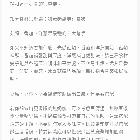
拌和這一步真的很重要。
加分食材怎麼選：讓無奶醬更有層次
菇類、番茄、洋蔥是最穩的三大幫手
如果不知道要加什麼，先從菇類、番茄和洋蔥開始。菇類
補鮮，番茄補酸甜與厚度，洋蔥補自然甜味。這三種食材
幾乎能與各種亞洲調味和平共處，不容易出錯。尤其是香
菇、洋菇、蘑菇、鴻喜菇這些品項，都很適合拿來延展風
味。
豆腐、豆漿、堅果醬能幫助做出口感，但要看搭配
若你想做出更滑順的無奶感，可以考慮豆腐泥、無糖豆漿
或少量堅果醬。不過這類食材帶有自己的風味，建議搭配
清楚的主題，不要同時塞太多味道。比如番茄底可以搭配
嫩豆腐增稠，韓式辣醬底可以搭配少量芝麻醬增加圓潤
度，味噌底則可配菇類與豆漿做出柔和版醬汁。