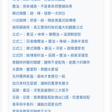
醬油：用來補香，不是拿來把整鍋染黑
韓式辣醬：甜、辣、發酵一次到位
川式麻辣：把香、麻、辣放進義式結構裡
搞笑歸搞笑，真正實用的無奶義大利麵醬公式
公式一：番茄 + 味噌 + 橄欖油 = 溫潤鮮甜型
公式二：蒜香橄欖油 + 醬油 + 辣椒 = 清爽辛香型
公式三：韓式辣醬 + 番茄 + 洋蔥 = 甜辣濃厚型
公式四：麻辣香料油 + 菇類 + 醬油 = 麻香深邃型
煮麵與拌麵的關鍵：麵條不是配角，是醬汁的舞伴
水要夠、鹽要對、煮麵水要留
先拌醬再裝盤，風味才會連在一起
加分食材怎麼選：讓無奶醬更有層次
菇類、番茄、洋蔥是最穩的三大幫手
豆腐、豆漿、堅果醬能幫助做出口感，但要看搭配
香草與辛香料：讓融合感更自然
常見失敗原因與修正方法