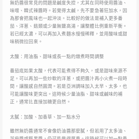
無奶醬很常見的問題是鹹度失控，尤其在同時使用醬油、
味噌、韓式辣醬時。若覺得太鹹，先不要急著狂加水，因
為那會把風味也一起沖淡。比較好的做法是補入更多番
茄、洋蔥、菇類或少量無鹽高湯，讓整體比例重新平衡。
若已經太濃，可以再加入煮麵水慢慢稀釋，並用酸味或甜
味稍微拉回來。
太酸：用油脂、甜味或長一點的燉煮時間調整
番茄底如果太酸，代表可能煮得不夠久，或是甜味來源不
足。可以再加一些炒軟的洋蔥，或把醬汁再小火煮一段時
間，讓酸感自然圓潤。若是亞洲調味加入太早、太多，也
可能讓酸味更突出。這時候少量油脂、甜味或鹹味的補
正，通常比直接加糖更自然。
太膩：加酸、加香草、加一點水分
雖然無奶醬通常不會像奶油醬那麼膩，但若用了太多油、
芝麻醬或堅果醬，仍可能覺得厚重。這時候可以加一點番