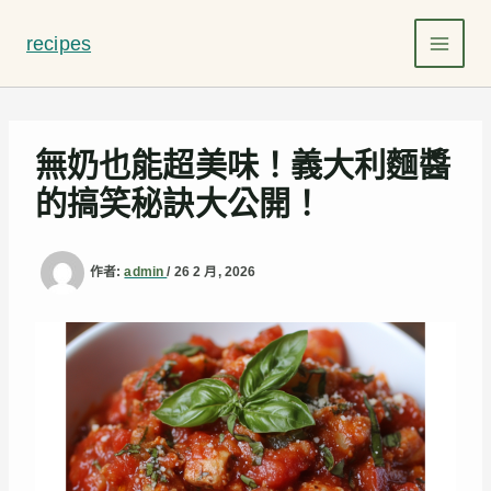
跳
至
recipes
主
要
內
容
無奶也能超美味！義大利麵醬
的搞笑秘訣大公開！
作者:
admin
/
26 2 月, 2026