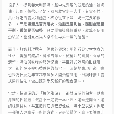
很多人一提到義大利麵醬，腦中先浮現的就是奶油、鮮奶
油、起司，彷彿少了奶，風味就會少一大半。其實不然。
真正好吃的義大利麵醬，核心從來不是「奶一定要加很
多」，而是
醬體是否有層次、油脂是否到位、酸甜鹹是否
平衡、香氣是否完整
。只要掌握這幾個重點，就算不使用
奶製品，也能煮出讓人忍不住再添一盤的麵醬。
而且，無奶料理還有一個意外優點：更能看見食材本身的
性格。番茄的酸甜、蒜頭的辛香、橄欖油的圓潤、香草的
清新、醬油與味噌的發酵深度，甚至韓式辣醬的甜辣層
次，都能在不被奶香蓋住的情況下，清楚地表現出來。這
也是為什麼近年來越來越多人開始嘗試用亞洲調味接上義
式醬料技法，做出既熟悉又新鮮的融合風味。
當然，標題說的是「搞笑秘訣」，那就讓我們保留一點廚
房裡的輕鬆感：做醬不一定要一本正經，邊煮邊聞香、邊
調味邊試味，甚至把料理過程想像成一場小型表演，也是
一種讓人更享受下廚的方式。只是笑歸笑，真正要讓醬汁