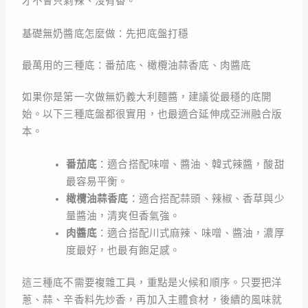
才不會只剩辣、沒有香。
基礎無奶醬底怎麼做：先把底盤打穩
最萬用的三種底：番茄底、橄欖油蒜香底、肉醬底
如果你是第一次做無奶義大利麵醬，建議從最穩的底開
始。以下三種底盤都很實用，也最適合延伸成亞洲融合版
本。
番茄底
：適合搭配味噌、醬油、韓式辣醬，酸甜
最容易平衡。
橄欖油蒜香底
：適合搭配蒜頭、辣椒、香草與少
量醬油，清爽但香氣強。
肉醬底
：適合搭配川式麻辣、味噌、醬油，濃厚
度最好，也最有飽足感。
這三種底不需要複雜工具，重點是火候和順序。只要把洋
蔥、蒜、辛香料先炒香，再加入主體食材，後續的風味就