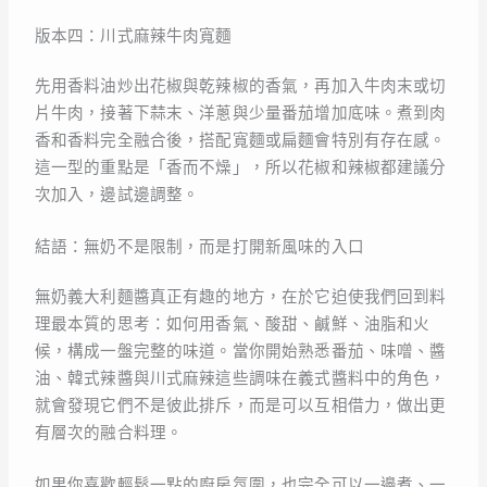
版本四：川式麻辣牛肉寬麵
先用香料油炒出花椒與乾辣椒的香氣，再加入牛肉末或切
片牛肉，接著下蒜末、洋蔥與少量番茄增加底味。煮到肉
香和香料完全融合後，搭配寬麵或扁麵會特別有存在感。
這一型的重點是「香而不燥」，所以花椒和辣椒都建議分
次加入，邊試邊調整。
結語：無奶不是限制，而是打開新風味的入口
無奶義大利麵醬真正有趣的地方，在於它迫使我們回到料
理最本質的思考：如何用香氣、酸甜、鹹鮮、油脂和火
候，構成一盤完整的味道。當你開始熟悉番茄、味噌、醬
油、韓式辣醬與川式麻辣這些調味在義式醬料中的角色，
就會發現它們不是彼此排斥，而是可以互相借力，做出更
有層次的融合料理。
如果你喜歡輕鬆一點的廚房氛圍，也完全可以一邊煮、一