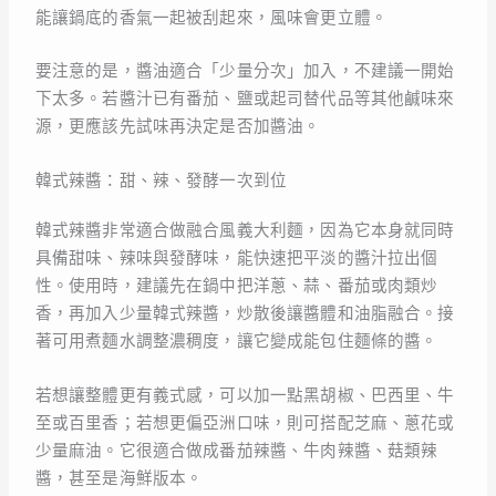
能讓鍋底的香氣一起被刮起來，風味會更立體。
要注意的是，醬油適合「少量分次」加入，不建議一開始
下太多。若醬汁已有番茄、鹽或起司替代品等其他鹹味來
源，更應該先試味再決定是否加醬油。
韓式辣醬：甜、辣、發酵一次到位
韓式辣醬非常適合做融合風義大利麵，因為它本身就同時
具備甜味、辣味與發酵味，能快速把平淡的醬汁拉出個
性。使用時，建議先在鍋中把洋蔥、蒜、番茄或肉類炒
香，再加入少量韓式辣醬，炒散後讓醬體和油脂融合。接
著可用煮麵水調整濃稠度，讓它變成能包住麵條的醬。
若想讓整體更有義式感，可以加一點黑胡椒、巴西里、牛
至或百里香；若想更偏亞洲口味，則可搭配芝麻、蔥花或
少量麻油。它很適合做成番茄辣醬、牛肉辣醬、菇類辣
醬，甚至是海鮮版本。