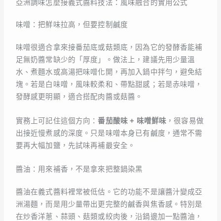
亞洲調味怎麼接義式醬料技法：風味融合的實用公式
味噌：把鮮味拉高，但要控制鹹度
味噌很適合拿來接番茄底或菇類底，因為它的發酵香能補
足無奶醬常缺少的「厚度」。做法上，建議先用少量溫
水、煮麵水或高湯把味噌化開，再加入鍋中拌勻，避免結
塊。若是白味噌，風味較柔和、帶點甜感；若是赤味噌，
發酵感更明顯，適合搭配肉醬或菇醬。
實務上可記住這個方向：
番茄酸味 + 味噌鮮味
，很容易做
出接近慢煮感的深度。只是味噌本身已有鹹度，通常不需
要再大幅加鹽，先試味再補最安全。
醬油：用來補香，不是拿來把整鍋染黑
醬油在義式醬料裡常被低估。它的功能不是讓醬汁變成亞
洲湯麵，而是用少量帶出更完整的鹹香與焦香感。特別是
在炒香洋蔥、蒜頭、菇類或絞肉後，沿鍋邊加一點醬油，