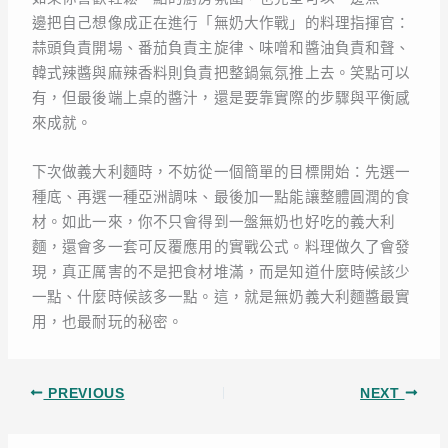
邊把自己想像成正在進行「無奶大作戰」的料理指揮官：
蒜頭負責開場、番茄負責主旋律、味噌和醬油負責和聲、
韓式辣醬與麻辣香料則負責把整鍋氣氛推上去。笑點可以
有，但最後端上桌的醬汁，還是要靠實際的步驟與平衡感
來成就。
下次做義大利麵時，不妨從一個簡單的目標開始：先選一
種底、再選一種亞洲調味、最後加一點能讓整體圓潤的食
材。如此一來，你不只會得到一盤無奶也好吃的義大利
麵，還會多一套可反覆應用的實戰公式。料理做久了會發
現，真正厲害的不是把食材堆滿，而是知道什麼時候該少
一點、什麼時候該多一點。這，就是無奶義大利麵醬最實
用，也最耐玩的秘密。
PREVIOUS
NEXT