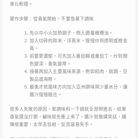
會比較穩。
實作步驟：從香氣開始，不要急著下調味
先以中小火加熱鍋子，倒入適量橄欖油。
加入切碎的蒜末、洋蔥末，慢慢炒到透明或微金
黃。
若要更濃郁，可先加入番茄糊或番茄丁，炒到顏
色變深、香氣變厚。
接著再加入主要風味來源，例如絞肉、菇類、豆
製品或海鮮。
最後才依風味方向加入亞洲調味與少量水分，讓
醬汁慢慢融合。
很多人失敗的原因，是調味料一下鍋就全部倒進去，結果
香氣還沒打開，鹹味就先衝上來了。醬汁就像講笑話，鋪
陳很重要，太早丟包袱，反而容易失手。