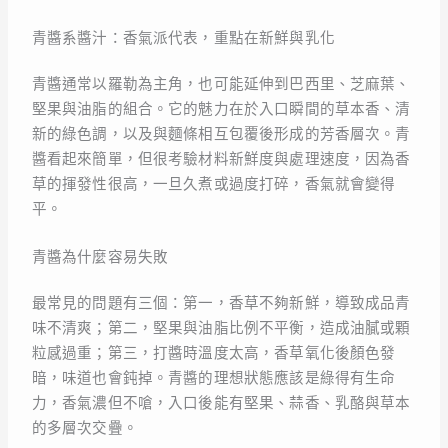
青醬系醬汁：香氣派代表，重點在新鮮與乳化
青醬通常以羅勒為主角，也可能延伸到巴西里、芝麻葉、
堅果與油脂的組合。它的魅力在於入口瞬間的草本香、清
新的綠色調，以及與麵條相互包覆後形成的芳香層次。青
醬看起來簡單，但很考驗材料新鮮度與處理速度，因為香
草的揮發性很高，一旦久煮或過度打碎，香氣就會變得
平。
青醬為什麼容易失敗
最常見的問題有三個：第一，香草不夠新鮮，導致成品青
味不清爽；第二，堅果與油脂比例不平衡，造成油膩或顆
粒感過重；第三，打醬時溫度太高，香草氧化後顏色發
暗，味道也會鈍掉。青醬的理想狀態應該是綠得有生命
力，香氣濃但不嗆，入口後能有堅果、蒜香、乳酪與草本
的多層次交疊。