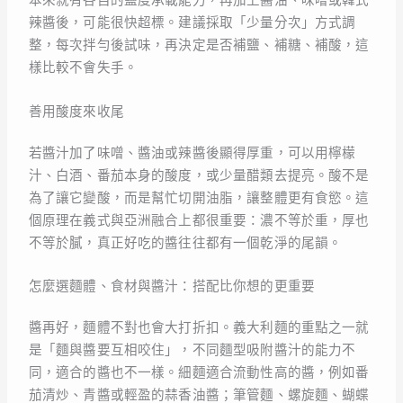
本來就有各自的鹽度承載能力，再加上醬油、味噌或韓式
辣醬後，可能很快超標。建議採取「少量分次」方式調
整，每次拌勻後試味，再決定是否補鹽、補糖、補酸，這
樣比較不會失手。
善用酸度來收尾
若醬汁加了味噌、醬油或辣醬後顯得厚重，可以用檸檬
汁、白酒、番茄本身的酸度，或少量醋類去提亮。酸不是
為了讓它變酸，而是幫忙切開油脂，讓整體更有食慾。這
個原理在義式與亞洲融合上都很重要：濃不等於重，厚也
不等於膩，真正好吃的醬往往都有一個乾淨的尾韻。
怎麼選麵體、食材與醬汁：搭配比你想的更重要
醬再好，麵體不對也會大打折扣。義大利麵的重點之一就
是「麵與醬要互相咬住」，不同麵型吸附醬汁的能力不
同，適合的醬也不一樣。細麵適合流動性高的醬，例如番
茄清炒、青醬或輕盈的蒜香油醬；筆管麵、螺旋麵、蝴蝶