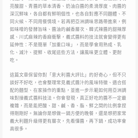
亮酸甜、青醬的草本清香、奶油白醬的柔滑厚度、肉醬的
深沉鮮味，各自都有鮮明個性，也各自對應不同麵體、不
同火候、不同用餐情境。若再把亞洲調味思路帶進來，例
如味噌的發酵旨味、醬油的鹹香層次、韓式辣醬的甜辣厚
感、川式麻辣的香麻衝擊，義式醬料的技法就會變得更有
延伸性：不是簡單「加重口味」，而是學會用熟成、乳
化、減汁、提鮮、收尾這些方法，讓風味更立體、更耐
吃。
這篇文章保留你對「意大利醬大評比」的好奇心，但不只
談好不好吃，也會整理常見義式醬汁的風味特徵、適合搭
配的麵型、在家操作的重點，並進一步示範如何用亞洲調
味對接義式醬料技法。你會發現，真正好吃的醬不一定最
複雜，而是能把酸、甜、鹹、香、脂、鮮之間的比例拿捏
得剛剛好。無論你是想做一鍋方便的晚餐，還是想把家常
義大利麵升級得更有層次，先看懂醬，再下鍋，成功率會
高很多。