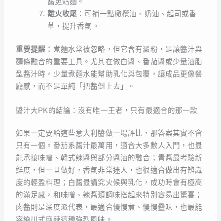
醬更貼麵。
離火收尾
：可補一點橄欖油、奶油、起司或香
草，提升香氣。
重要提醒：
煮麵水常被忽略，但它含有澱粉，是讓醬汁與
麵條融合的重要工具。尤其在做白醬、番茄醬或少量油脂
型醬汁時，少量煮麵水能幫助乳化與包覆，讓成品更像餐
廳感，而不是單純「把醬倒上去」。
醬汁大PK的結論：沒有唯一王者，只有最適合的那一款
如果一定要給這些意大利醬做一場評比，那答案其實不會
只有一個。番茄系醬汁最萬用，適合大多數人入門，也最
能承接味噌、韓式辣醬與部分醬油的融合；青醬最考驗新
鮮度，但一旦做好，香氣非常迷人，也很適合做出有辨識
度的輕盈料理；白醬最講究火候與乳化，成功時會有極高
的滿足感，和味噌、辣醬類調味搭起來特別容易出驚喜；
肉醬則是深度派代表，最適合慢慢煮、慢慢疊味，也最能
容納川式麻辣這種強烈風味。