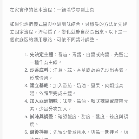
在家實作的基本流程：一鍋醬從零到上桌
如果你想把義式醬與亞洲調味結合，最穩妥的方法是先建
立固定流程。流程穩了，變化就能自然長出來。以下是一
個家庭版的通用思路，可依不同醬汁調整。
先決定主體
：番茄、青醬、白醬或肉醬，先選定
一種作為主線。
炒香底料
：洋蔥、蒜、香草或蔬菜先炒出香氣，
形成骨架。
建立基底
：加入番茄、奶油、堅果、肉類或高
湯，依類型完成主體。
加入亞洲調味
：味噌、醬油、韓式辣醬或麻辣元
素，少量分次加入。
試味與調整
：確認鹹度、甜度、酸度、辣度與稠
度。
最後拌麵
：先留少量煮麵水，與醬一起拌煮，讓