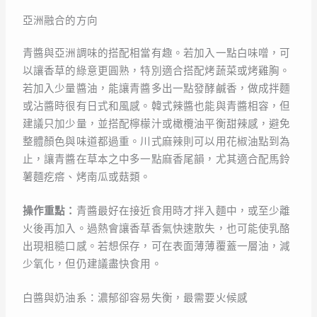
亞洲融合的方向
青醬與亞洲調味的搭配相當有趣。若加入一點白味噌，可
以讓香草的綠意更圓熟，特別適合搭配烤蔬菜或烤雞胸。
若加入少量醬油，能讓青醬多出一點發酵鹹香，做成拌麵
或沾醬時很有日式和風感。韓式辣醬也能與青醬相容，但
建議只加少量，並搭配檸檬汁或橄欖油平衡甜辣感，避免
整體顏色與味道都過重。川式麻辣則可以用花椒油點到為
止，讓青醬在草本之中多一點麻香尾韻，尤其適合配馬鈴
薯麵疙瘩、烤南瓜或菇類。
操作重點：
青醬最好在接近食用時才拌入麵中，或至少離
火後再加入。過熱會讓香草香氣快速散失，也可能使乳酪
出現粗糙口感。若想保存，可在表面薄薄覆蓋一層油，減
少氧化，但仍建議盡快食用。
白醬與奶油系：濃郁卻容易失衡，最需要火候感