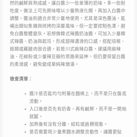
然的鹹鮮與熟成感，讓白醬少一些單薄的奶味，多一些耐
吃度。做法上可先將味噌以少量熱液化開，再加入白醬中
調整。醬油則適合非常少量地使用，尤其是深色醬油，能
補出類似焦糖與烘烤的深層風味，但一定要控制色澤，避
免白醬整體變灰。若想做韓式辣醬奶油醬，可加入少量韓
式辣醬、奶油與起司，形成甜辣濃滑的口感，搭配培根、
菇類或雞腿肉很合適。若是川式麻辣白醬，建議用麻辣
油、花椒粉或少量辣豆瓣的思路來延伸，但仍要保留白醬
的柔滑感，避免變成單純辣燉湯。
檢查清單：
醬汁是否能均勻附著在麵條上，而不是只在盤底
流動。
入口後是否先有奶香，再有鹹鮮，而不是一開始
就膩。
加熱後有沒有分離、結粒或過稠現象。
是否需要用少量煮麵水調整流動性，讓醬更貼