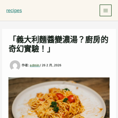
跳
至
recipes
主
要
內
容
「義大利麵醬變濃湯？廚房的
奇幻實驗！」
作者:
admin
/
26 2 月, 2026