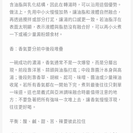
含油脂與乳化結構，因此在轉湯時，可以沿用這個優勢。
做法上，先用中小火慢慢加熱，讓油脂和液體自然融合，
再透過攪拌或部分打泥，讓湯的口感更一致。若油脂浮在
表面太明顯，表示液體與脂肪沒有融合好，可以再小火煮
一下或補少量澱粉類食材。
香：香氣要分前中後段堆疊
一碗成功的濃湯，香氣通常不是一次爆發，而是分層出
現。前段靠洋蔥、蒜頭與油脂打底；中段靠醬汁本身與高
湯；後段則靠香草、胡椒、起司、味噌、醬油或少量辣油
收尾。若所有香氣都在一開始下完，煮到最後往往只剩單
一味道。這也是義式與亞洲調味融合時最值得注意的地
方：不要急著把所有強味一次堆上去，讓香氣慢慢浮現，
往往更好喝。
平衡：酸、鹹、甜、苦、辣要彼此拉住