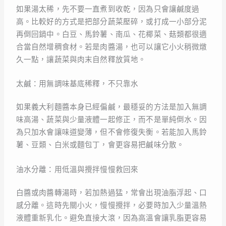
如果湯太稀，先不要一直煮到收乾，因為只會讓鹹度過
高。比較好的方式是把部分蔬菜壓碎，或打成一小部分泥
再倒回鍋中。白豆、馬鈴薯、南瓜、花椰菜、菇類都很適
合當自然增稠食材。若是肉醬湯，也可以讓它小火稍微燉
久一點，讓蔬菜與肉末自然釋放質地。
太鹹：用無調味基底稀釋，不只靠水
如果義大利麵醬本身已經偏鹹，最穩妥的方法是加入無調
味高湯、蔬菜與少量液體一起修正，而不是單純倒水。因
為只加水會讓味道變薄，但不會修復失衡。若能加入馬鈴
薯、豆類、白米或麵包丁，會更容易把鹹味分散。
油水分離：用低溫與攪拌慢慢救回來
白醬或肉醬轉湯時，若加熱過猛，常會出現油脂浮起、口
感分離。這時先關小火，慢慢攪拌，必要時加入少量溫熱
液體重新乳化。避免直接大滾，因為高溫會讓乳脂更容易