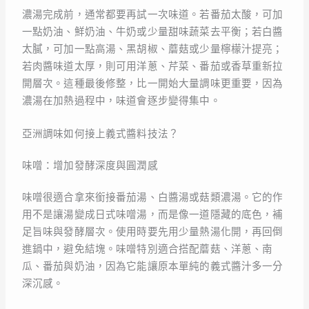
濃湯完成前，通常都要再試一次味道。若番茄太酸，可加
一點奶油、鮮奶油、牛奶或少量甜味蔬菜去平衡；若白醬
太膩，可加一點高湯、黑胡椒、蘑菇或少量檸檬汁提亮；
若肉醬味道太厚，則可用洋蔥、芹菜、番茄或香草重新拉
開層次。這種最後修整，比一開始大量調味更重要，因為
濃湯在加熱過程中，味道會逐步變得集中。
亞洲調味如何接上義式醬料技法？
味噌：增加發酵深度與圓潤感
味噌很適合拿來銜接番茄湯、白醬湯或菇類濃湯。它的作
用不是讓湯變成日式味噌湯，而是像一道隱藏的底色，補
足旨味與發酵層次。使用時要先用少量熱湯化開，再回倒
進鍋中，避免結塊。味噌特別適合搭配蘑菇、洋蔥、南
瓜、番茄與奶油，因為它能讓原本單純的義式醬汁多一分
深沉感。