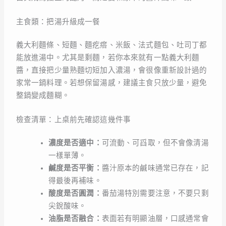
主食類：把湯升級成一餐
義大利麵條、短麵、麵疙瘩、米飯、法式麵包、吐司丁都
能放進湯中。尤其是剩麵，若你本來就有一點義大利麵
醬，直接把少量熟麵切短加入濃湯，會很像重新設計過的
家常一鍋料理。若想保留湯感，建議主食只放少量，避免
整鍋變成麵糊。
檢查清單：上桌前先確認這幾件事
濃度是否適中：
可流動、可舀取，但不會像清湯
一樣單薄。
鹹度是否平衡：
醬汁原本的鹹味通常已存在，記
得最後再補味。
酸度是否圓潤：
番茄湯特別需要注意，不要只剩
尖銳酸味。
油脂是否融合：
表面若有明顯油層，口感通常會