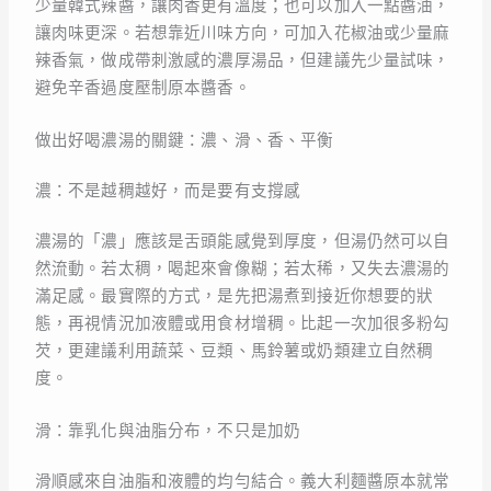
少量韓式辣醬，讓肉香更有溫度；也可以加入一點醬油，
讓肉味更深。若想靠近川味方向，可加入花椒油或少量麻
辣香氣，做成帶刺激感的濃厚湯品，但建議先少量試味，
避免辛香過度壓制原本醬香。
做出好喝濃湯的關鍵：濃、滑、香、平衡
濃：不是越稠越好，而是要有支撐感
濃湯的「濃」應該是舌頭能感覺到厚度，但湯仍然可以自
然流動。若太稠，喝起來會像糊；若太稀，又失去濃湯的
滿足感。最實際的方式，是先把湯煮到接近你想要的狀
態，再視情況加液體或用食材增稠。比起一次加很多粉勾
芡，更建議利用蔬菜、豆類、馬鈴薯或奶類建立自然稠
度。
滑：靠乳化與油脂分布，不只是加奶
滑順感來自油脂和液體的均勻結合。義大利麵醬原本就常