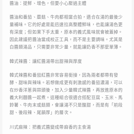
醬油：提鮮、增色，但要小心壓過主體
醬油和番茄、蘑菇、牛肉都相當合拍，適合在湯的最後少
量補味。它的好處是能迅速拉高整體鮮味，也能讓湯色更
有深度；但如果下手太重，原本的義式風味就會被蓋掉。
因此建議把醬油當成校正工具，而不是主要調味。尤其是
白醬類湯品，只需要非常少量，就能讓奶香不那麼單薄。
韓式辣醬：讓紅醬湯帶出甜辣與厚度
韓式辣醬和番茄紅醬非常容易銜接，因為兩者都帶有發
酵、甜味與辣味。若想做成更有刺激感的番茄濃湯，可以
在炒香洋蔥與蒜頭後，加入少量韓式辣醬，再放進原本的
義大利麵醬一起煮。這種組合很適合搭配豆腐、玉米、馬
鈴薯、牛肉末或菇類，會讓湯不只是酸甜，而是有「前段
甜、後段辣、尾韻厚」的層次。
川式麻辣：把義式醬變成帶麻香的主食湯