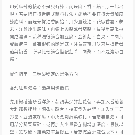
川式麻辣的核心不是只有辣，而是麻、香、熱、厚一起出
現。若要把它接進義式醬料技法，建議不要直接大量加麻
辣底料，而是先從油香開始：用少量辣油、花椒香氣、蒜
末、洋蔥炒出底味，再疊上肉醬或番茄醬，最後用高湯拉
開成濃湯。這種湯很適合加豆腐、金針菇、白菜、牛肉片
或麵疙瘩，會有很強的飽足感。注意麻辣風味容易搶走番
茄與奶香，所以比較適合搭配紅醬、肉醬，而不是濃奶白
醬。
實作指南：三種最穩定的濃湯方向
番茄紅醬濃湯：最萬用也最穩
先用橄欖油炒香洋蔥、蒜頭與少許紅蘿蔔，再加入番茄義
大利麵醬拌炒，讓香氣融合。接著倒入高湯，加入切丁馬
鈴薯、豆類或櫛瓜，小火煮到蔬菜軟化。若想要更濃，可
用部分蔬菜壓碎，或再加入少量番茄糊增加深度。最後以
鹽、黑胡椒、羅勒或牛至修正。若想做亞洲融合版本，可