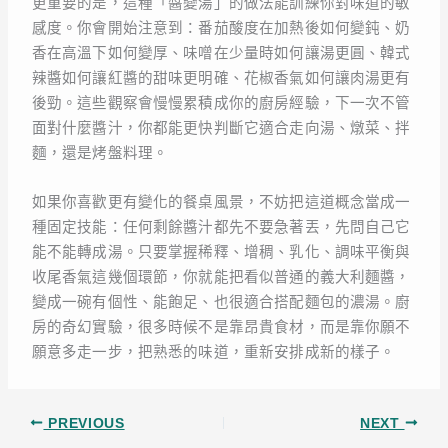
更重要的是，這種「醬變湯」的做法能訓練你對味道的敏
感度。你會開始注意到：番茄酸度在加熱後如何變鈍、奶
香在高溫下如何變厚、味噌在少量時如何讓湯更圓、韓式
辣醬如何讓紅醬的甜味更明確、花椒香氣如何讓肉湯更有
後勁。這些觀察會慢慢累積成你的廚房經驗，下一次不管
面對什麼醬汁，你都能更快判斷它適合走向湯、燉菜、拌
麵，還是烤盤料理。
如果你喜歡更有變化的餐桌風景，不妨把這道概念當成一
種固定技能：任何剩餘醬汁都先不要急著丟，先問自己它
能不能轉成湯。只要掌握稀釋、增稠、乳化、調味平衡與
收尾香氣這幾個環節，你就能把看似普通的義大利麵醬，
變成一碗有個性、能飽足、也很適合搭配麵包的濃湯。廚
房的奇幻實驗，很多時候不是靠昂貴食材，而是靠你願不
願意多走一步，把熟悉的味道，重新安排成新的樣子。
PREVIOUS
NEXT