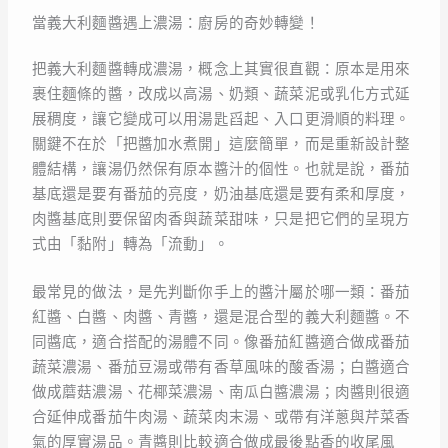
當義大利麵醬遇上濃湯：廚房的奇妙轉變！
把義大利麵醬轉成濃湯，概念上其實很直觀：原本是用來
裹住麵條的醬，改成以高湯、奶類、蔬菜泥或乳化方式延
展稠度，讓它變成可以用湯匙舀起、入口更滑順的料理。
關鍵不在於「把醬加水煮開」這麼簡單，而是重新設計整
體結構，讓湯仍然保有原本醬汁的個性。也就是說，番茄
基底還是要有番茄的亮度，奶油基底還是要有柔和厚度，
肉醬基底則要保留肉香與蔬菜甜味，只是把它們的呈現方
式由「黏附」轉為「流動」。
最常見的做法，是先判斷你手上的醬汁屬於哪一類：番茄
紅醬、白醬、肉醬、青醬，還是混合型的義大利麵醬。不
同醬底，適合搭配的湯體不同。像番茄紅醬適合做成番茄
蔬菜濃湯、番茄豆湯或帶有香草風味的酸香湯；白醬適合
做成蘑菇濃湯、花椰菜濃湯、南瓜白醬濃湯；肉醬則很適
合延伸成番茄牛肉湯、蔬菜肉末湯、或帶有洋蔥與芹菜香
氣的厚實湯品。青醬則比較適合做成最後點香的收尾風