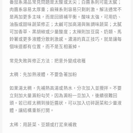
番茄系湯品常見問題是太酸或太尖；白醬系則可能太膩；
肉醬系容易太厚重；麻辣系則容易只剩刺激。解法通常不
是再加更多主味，而是回頭補平衡。酸味太強，可用奶、
油脂或甜味蔬菜修正；太鹹可加高湯與無調味蔬菜；太膩
可加香草、黑胡椒或少量酸度；太辣則加豆腐、奶類、馬
鈴薯或更多液體分散刺激感。濃湯的真正技巧，就是讓每
個味道都有位置，而不是互相蓋掉。
常見失敗與修正方法：把意外變成收穫
太稠：先加熱液體，不要急著加粉
如果湯太稠，先補熱高湯或熱水，分次加入並攪拌。不要
立刻加大量澱粉勾芡，因為澱粉一旦加入，後續很難回
頭。若已經太稠到接近醬狀，可以加入切碎蔬菜和少量液
體，讓結構重新打開。
太稀：用蔬菜、豆類或打泥來補救