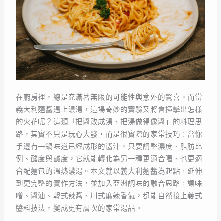
在廚房裡，總是充滿著無限的可能性與意外的驚喜。而當
義大利麵醬遇上濃湯，這場奇妙的實驗又將會撞擊出怎樣
的火花呢？這類「把醬改成湯、把湯做得像醬」的料理思
路，其實不只是玩心大發，而是很實際的家常技巧：當你
手邊有一鍋味道已經成形的醬汁，只要調整濃度、脂肪比
例、酸度與鹹度，它就能轉化為另一種更適合喝、也更適
合配麵包的溫熱濃湯。本文就以義大利麵醬為起點，延伸
到更完整的實作方法，並加入亞洲調味的融合思路，讓味
噌、醬油、韓式辣醬、川式麻辣香氣，都能自然接上義式
醬料技法，變成更有層次的家常湯品。