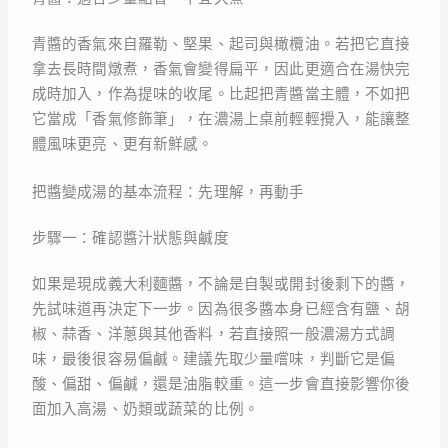
青醬的香氣來自羅勒、堅果、起司與橄欖油。若把它直接
拿去長時間燉煮，香氣會變得扁平，因此更適合在湯快完
成時加入，作為提味的收尾。比起把青醬當主體，不如把
它當成「香氣修飾筆」，在濃湯上桌前輕輕攪入，能讓整
體風味更亮、更有新鮮感。
把醬變成湯的基本流程：先理解，再動手
步驟一：確認醬汁狀態與鹹度
如果是現成義大利麵醬，不論是自製或開封後剩下的醬，
先試味道再決定下一步。因為很多醬本身已經含有鹽、胡
椒、蒜香、洋蔥與其他香料，若直接照一般濃湯方式調
味，最後很容易偏鹹。建議先取少量嚐味，判斷它是偏
酸、偏甜、偏鹹，還是油脂較重。這一步會直接影響你後
面加入高湯、奶類或蔬菜的比例。