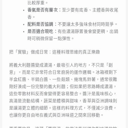
比較厚重。
香氣是否有層次：
至少要有底香、主體香與收尾
香。
配料是否協調：
不要讓太多強味食材同時競爭。
是否適合現吃：
有些濃湯靜置後會變更稠，出鍋
時可稍微保留一點彈性。
把「實驗」做成日常：這種料理思維的真正樂趣
將義大利麵醬變成濃湯，最吸引人的地方，不只是「創
意」，而是它非常符合日常廚房的運作邏輯。冰箱裡剩下
半盒紅醬、半鍋白醬、一些菇類、幾塊馬鈴薯，通常很難
剛好湊成一份完整的義大利麵；但如果把思路轉成濃湯，
這些零散材料反而會變得更容易整合。醬汁是風味核心，
高湯是流動結構，蔬菜是體積與甜味，香草與亞洲調味則
是讓湯更立體的細節。這樣的料理方式，不僅減少浪費，
也讓你更自由地在義式與亞洲味道之間來回移動。