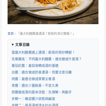
首頁
›
「義大利麵醬變濃湯？廚房的奇幻實驗！」
文章目錄
當義大利麵醬遇上濃湯：廚房的奇妙轉變！
先看醬底：不同義大利麵醬，適合變成什麼湯？
番茄紅醬：最容易轉成湯的基礎
白醬：適合做成奶香濃湯，但要注意分離
肉醬：最適合做成厚實主餐湯
青醬：適合少量點香，不宜久煮
把醬變成湯的基本流程：先理解，再動手
步驟一：確認醬汁狀態與鹹度
步驟二：用高湯或清水拉出湯感