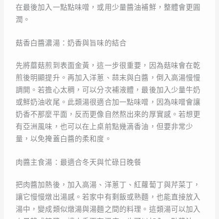
在最後加入一點點味噌，或用少量醬油補鮮，整體會更圓
潤。
菇香白醬濃湯：奶香與旨味的結合
先將蘑菇煎到表面金黃，這一步很重要，因為菇味會在乾
煎後明顯提升。再加入洋蔥、蒜末與白醬，倒入高湯慢慢
調開。若擔心太稠，可以分次補液體，最後加入少量牛奶
或鮮奶油收尾。此類湯很適合加一點味噌，因為味噌會讓
奶香不那麼平面，反而更像自然熬出來的厚實感。若想更
有亞洲風味，也可以在上桌前點幾滴香油，但要非常少
量，以免掩蓋白醬的柔和度。
肉醬主食湯：最適合冬天與忙碌日晚餐
把肉醬加熱後，加入高湯、洋蔥丁、紅蘿蔔丁與芹菜丁，
讓它慢慢燉出湯感。若家中有剩飯或熟麵，也能直接放入
湯中，變成類似燉湯與湯麵之間的料理。這類湯可以加入