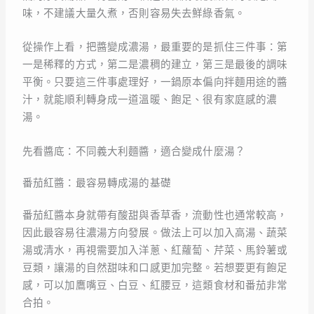
味，不建議大量久煮，否則容易失去鮮綠香氣。
從操作上看，把醬變成濃湯，最重要的是抓住三件事：第
一是稀釋的方式，第二是濃稠的建立，第三是最後的調味
平衡。只要這三件事處理好，一鍋原本偏向拌麵用途的醬
汁，就能順利轉身成一道溫暖、飽足、很有家庭感的濃
湯。
先看醬底：不同義大利麵醬，適合變成什麼湯？
番茄紅醬：最容易轉成湯的基礎
番茄紅醬本身就帶有酸甜與香草香，流動性也通常較高，
因此最容易往濃湯方向發展。做法上可以加入高湯、蔬菜
湯或清水，再視需要加入洋蔥、紅蘿蔔、芹菜、馬鈴薯或
豆類，讓湯的自然甜味和口感更加完整。若想要更有飽足
感，可以加鷹嘴豆、白豆、紅腰豆，這類食材和番茄非常
合拍。