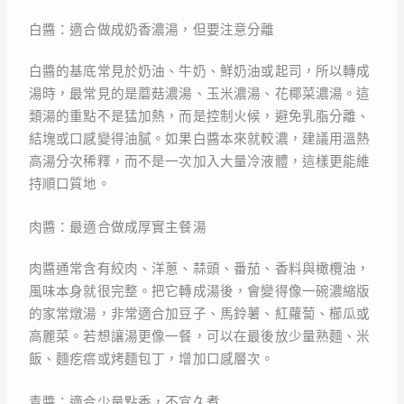
白醬：適合做成奶香濃湯，但要注意分離
白醬的基底常見於奶油、牛奶、鮮奶油或起司，所以轉成
湯時，最常見的是蘑菇濃湯、玉米濃湯、花椰菜濃湯。這
類湯的重點不是猛加熱，而是控制火候，避免乳脂分離、
結塊或口感變得油膩。如果白醬本來就較濃，建議用溫熱
高湯分次稀釋，而不是一次加入大量冷液體，這樣更能維
持順口質地。
肉醬：最適合做成厚實主餐湯
肉醬通常含有絞肉、洋蔥、蒜頭、番茄、香料與橄欖油，
風味本身就很完整。把它轉成湯後，會變得像一碗濃縮版
的家常燉湯，非常適合加豆子、馬鈴薯、紅蘿蔔、櫛瓜或
高麗菜。若想讓湯更像一餐，可以在最後放少量熟麵、米
飯、麵疙瘩或烤麵包丁，增加口感層次。
青醬：適合少量點香，不宜久煮