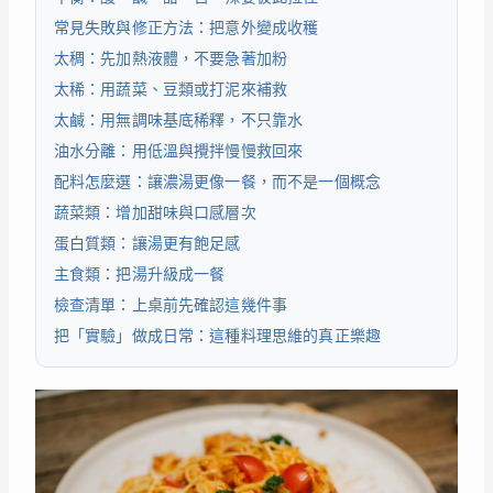
常見失敗與修正方法：把意外變成收穫
太稠：先加熱液體，不要急著加粉
太稀：用蔬菜、豆類或打泥來補救
太鹹：用無調味基底稀釋，不只靠水
油水分離：用低溫與攪拌慢慢救回來
配料怎麼選：讓濃湯更像一餐，而不是一個概念
蔬菜類：增加甜味與口感層次
蛋白質類：讓湯更有飽足感
主食類：把湯升級成一餐
檢查清單：上桌前先確認這幾件事
把「實驗」做成日常：這種料理思維的真正樂趣