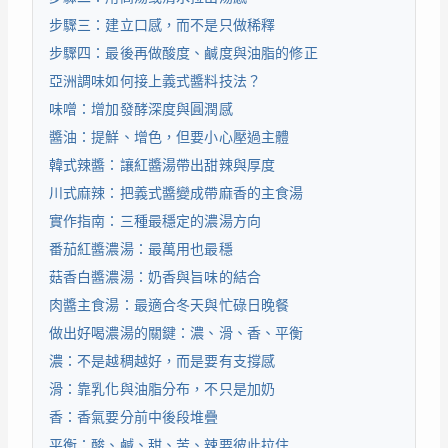
步驟三：建立口感，而不是只做稀釋
步驟四：最後再做酸度、鹹度與油脂的修正
亞洲調味如何接上義式醬料技法？
味噌：增加發酵深度與圓潤感
醬油：提鮮、增色，但要小心壓過主體
韓式辣醬：讓紅醬湯帶出甜辣與厚度
川式麻辣：把義式醬變成帶麻香的主食湯
實作指南：三種最穩定的濃湯方向
番茄紅醬濃湯：最萬用也最穩
菇香白醬濃湯：奶香與旨味的結合
肉醬主食湯：最適合冬天與忙碌日晚餐
做出好喝濃湯的關鍵：濃、滑、香、平衡
濃：不是越稠越好，而是要有支撐感
滑：靠乳化與油脂分布，不只是加奶
香：香氣要分前中後段堆疊
平衡：酸、鹹、甜、苦、辣要彼此拉住