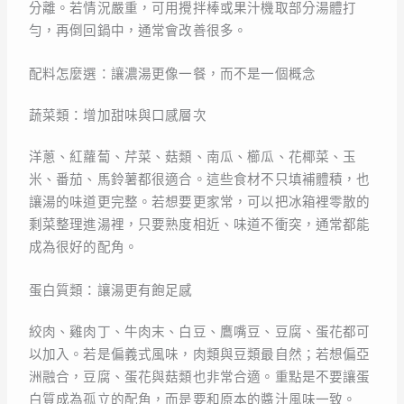
分離。若情況嚴重，可用攪拌棒或果汁機取部分湯體打
勻，再倒回鍋中，通常會改善很多。
配料怎麼選：讓濃湯更像一餐，而不是一個概念
蔬菜類：增加甜味與口感層次
洋蔥、紅蘿蔔、芹菜、菇類、南瓜、櫛瓜、花椰菜、玉
米、番茄、馬鈴薯都很適合。這些食材不只填補體積，也
讓湯的味道更完整。若想要更家常，可以把冰箱裡零散的
剩菜整理進湯裡，只要熟度相近、味道不衝突，通常都能
成為很好的配角。
蛋白質類：讓湯更有飽足感
絞肉、雞肉丁、牛肉末、白豆、鷹嘴豆、豆腐、蛋花都可
以加入。若是偏義式風味，肉類與豆類最自然；若想偏亞
洲融合，豆腐、蛋花與菇類也非常合適。重點是不要讓蛋
白質成為孤立的配角，而是要和原本的醬汁風味一致。