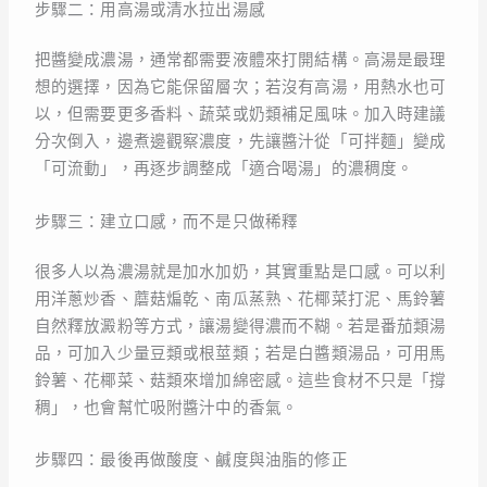
步驟二：用高湯或清水拉出湯感
把醬變成濃湯，通常都需要液體來打開結構。高湯是最理
想的選擇，因為它能保留層次；若沒有高湯，用熱水也可
以，但需要更多香料、蔬菜或奶類補足風味。加入時建議
分次倒入，邊煮邊觀察濃度，先讓醬汁從「可拌麵」變成
「可流動」，再逐步調整成「適合喝湯」的濃稠度。
步驟三：建立口感，而不是只做稀釋
很多人以為濃湯就是加水加奶，其實重點是口感。可以利
用洋蔥炒香、蘑菇煸乾、南瓜蒸熟、花椰菜打泥、馬鈴薯
自然釋放澱粉等方式，讓湯變得濃而不糊。若是番茄類湯
品，可加入少量豆類或根莖類；若是白醬類湯品，可用馬
鈴薯、花椰菜、菇類來增加綿密感。這些食材不只是「撐
稠」，也會幫忙吸附醬汁中的香氣。
步驟四：最後再做酸度、鹹度與油脂的修正