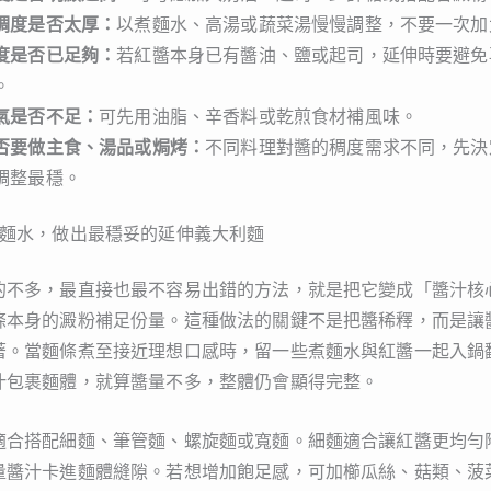
稠度是否太厚：
以煮麵水、高湯或蔬菜湯慢慢調整，不要一次加
度是否已足夠：
若紅醬本身已有醬油、鹽或起司，延伸時要避免
。
氣是否不足：
可先用油脂、辛香料或乾煎食材補風味。
否要做主食、湯品或焗烤：
不同料理對醬的稠度需求不同，先決
調整最穩。
煮麵水，做出最穩妥的延伸義大利麵
的不多，最直接也最不容易出錯的方法，就是把它變成「醬汁核
條本身的澱粉補足份量。這種做法的關鍵不是把醬稀釋，而是讓
著。當麵條煮至接近理想口感時，留一些煮麵水與紅醬一起入鍋
汁包裹麵體，就算醬量不多，整體仍會顯得完整。
適合搭配細麵、筆管麵、螺旋麵或寬麵。細麵適合讓紅醬更均勻
量醬汁卡進麵體縫隙。若想增加飽足感，可加櫛瓜絲、菇類、菠