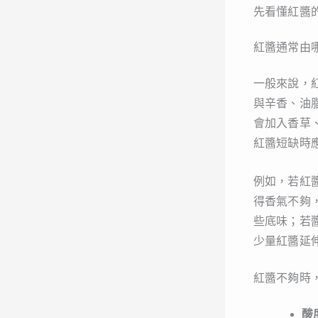
先看懂紅醬
紅醬通常由
一般來說，
與辛香、油
會加入香草
紅醬短缺時
例如，若紅
得香氣不夠
些底味；若
少量紅醬延
紅醬不夠時
酸