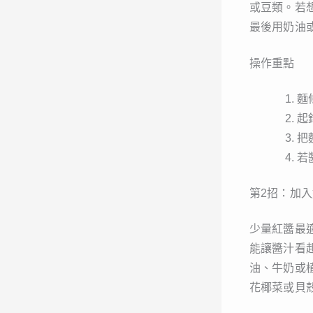
或豆類。若
最後用奶油
操作重點
麵
起
把
若
第2招：加
少量紅醬最
能讓醬汁看
油、牛奶或
花椰菜或貝