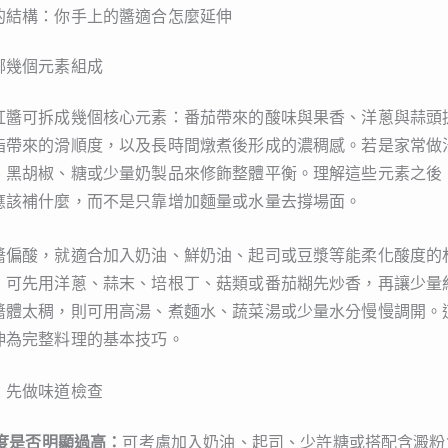
的結構：你手上的醬適合怎麼延伸
哪幾個元素組成
紅醬可拆成幾個核心元素：番茄帶來的酸味與果香、洋蔥與蒜頭
脂帶來的滑順度，以及長時間燉煮後形成的濃稠感。若是家常做
、黑胡椒、糖或少量奶製品來修飾整體平衡。理解這些元素之後
應該補什麼，而不是只靠增加麵量或水量去撐場面。
醬偏酸，就適合加入奶油、鮮奶油、起司或豆漿等能柔化酸度的
，可先用洋蔥、蒜末、培根丁、菇類或番茄糊先炒香，再讓少量
醬體太稠，則可用高湯、煮麵水、蔬菜湯或少量水分慢慢調開。
伸為完整料理的基本技巧。
，先做味道檢查
度是否明顯過高：
可考慮加入奶油、起司、少許糖或搭配含澱粉