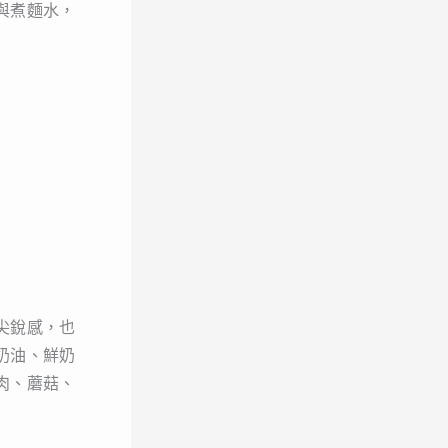
與煮麵水，
尖銳感，也
奶油、鮮奶
肉、蘑菇、