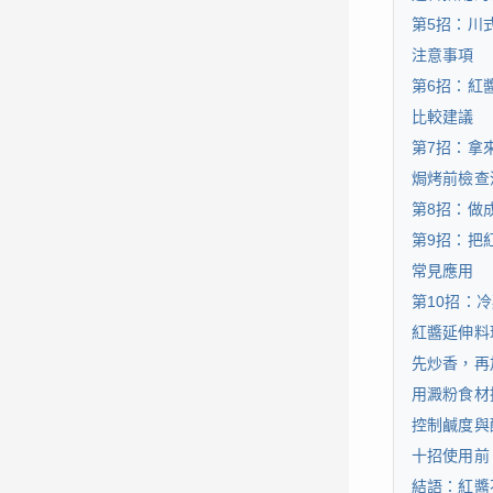
第5招：川
注意事項
第6招：紅
比較建議
第7招：拿
焗烤前檢查
第8招：做
第9招：把
常見應用
第10招：
紅醬延伸料
先炒香，再
用澱粉食材
控制鹹度與
十招使用前
結語：紅醬