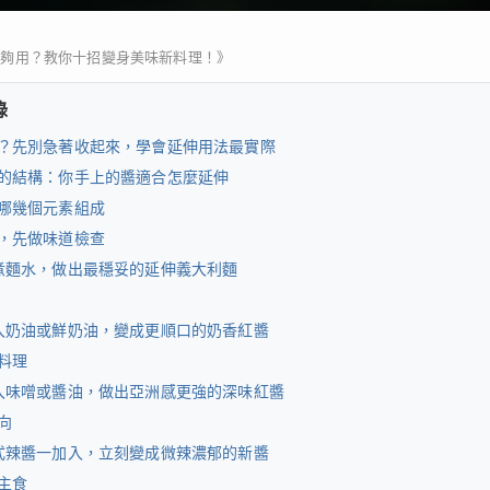
不夠用？教你十招變身美味新料理！》
錄
？先別急著收起來，學會延伸用法最實際
的結構：你手上的醬適合怎麼延伸
哪幾個元素組成
，先做味道檢查
煮麵水，做出最穩妥的延伸義大利麵
入奶油或鮮奶油，變成更順口的奶香紅醬
料理
入味噌或醬油，做出亞洲感更強的深味紅醬
向
式辣醬一加入，立刻變成微辣濃郁的新醬
主食