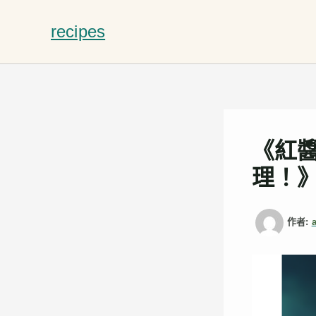
跳
至
recipes
主
要
內
容
《紅
理！
作者: