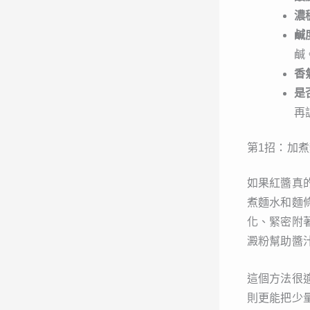
濃
鹹
鹹
香
是
再
第1招：加
如果紅醬真
煮麵水和麵
化、緊密附
澱粉幫助醬
這個方法很
則更能把少