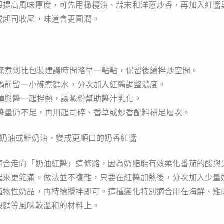
想提高風味厚度，可先用橄欖油、蒜末和洋蔥炒香，再加入紅醬
或起司收尾，味道會更圓潤。
條煮到比包裝建議時間略早一點點，保留後續拌炒空間。
鍋前留一小碗煮麵水，分次加入紅醬調整濃度。
麵與醬一起拌熱，讓澱粉幫助醬汁乳化。
醬量仍不足，再用起司碎、香草或炒香配料補足層次。
入奶油或鮮奶油，變成更順口的奶香紅醬
適合走向「奶油紅醬」這條路，因為奶脂能有效柔化番茄的酸與
起來更飽滿。做法並不複雜，只要在紅醬加熱後，分次加入少量
植物性奶品，再持續攪拌即可。這種變化特別適合用在海鮮、雞
殼麵等風味較溫和的材料上。