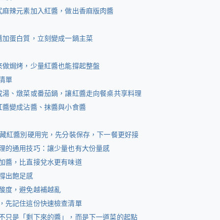
式麻辣元素加入紅醬，做出香麻版肉醬
醬加蛋白質，立刻變成一鍋主菜
來做焗烤，少量紅醬也能撐起整盤
清單
成湯、燉菜或番茄鍋，讓紅醬走向餐桌共享料理
紅醬變成沾醬、抹醬與小食醬
冷藏紅醬別硬用完，先分裝保存，下一餐更好接
理的通用技巧：讓少量也有大份量感
加醬，比直接兌水更有味道
撐出飽足感
酸度，避免越補越亂
，先記住這份快速檢查清單
不只是「剩下來的醬」，而是下一道菜的起點