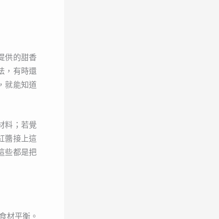
提供的甜香
法，有時還
，就能知道
材料；若覺
紅醬接上這
這些都是把
食材平衡。