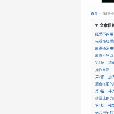
首頁
›
《紅醬
文章目
紅醬不夠用
先看懂紅醬
紅醬通常由
紅醬不夠時
第1招：加
操作重點
第2招：加
適合搭配的
第3招：拌
建議比例方
第4招：韓
適合搭配的