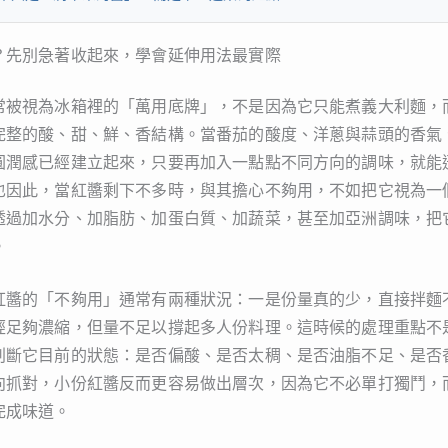
？先別急著收起來，學會延伸用法最實際
常被視為冰箱裡的「萬用底牌」，不是因為它只能煮義大利麵，
完整的酸、甜、鮮、香結構。當番茄的酸度、洋蔥與蒜頭的香氣
圓潤感已經建立起來，只要再加入一點點不同方向的調味，就能
也因此，當紅醬剩下不多時，與其擔心不夠用，不如把它視為一
透過加水分、加脂肪、加蛋白質、加蔬菜，甚至加亞洲調味，把
。
紅醬的「不夠用」通常有兩種狀況：一是份量真的少，直接拌麵
經足夠濃縮，但量不足以撐起多人份料理。這時候的處理重點不
判斷它目前的狀態：是否偏酸、是否太稠、是否油脂不足、是否
向抓對，小份紅醬反而更容易做出層次，因為它不必單打獨鬥，
完成味道。