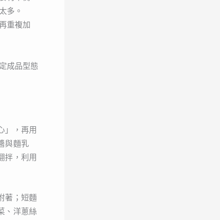
太多。
再重複加
定成品型態
心」，再用
醬與麵乳
翻拌，利用
附著；短麵
菜、洋蔥絲