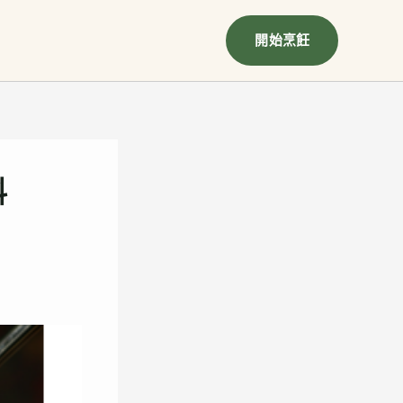
開始烹飪
料