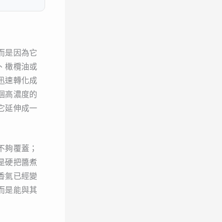
而是因為它
、橄欖油或
迅速轉化成
個高濃度的
它延伸成一
不夠覆蓋；
是硬把醬煮
香氣已經變
而是能與其