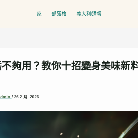
家
部落格
義大利麵醬
醬不夠用？教你十招變身美味新
》
admin
/
26 2 月, 2026